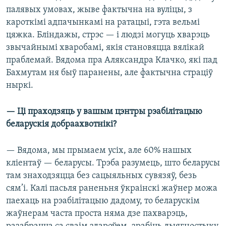
палявых умовах, жыве фактычна на вуліцы, з
кароткімі адпачынкамі на ратацыі, гэта вельмі
цяжка. Бліндажы, стрэс — і людзі могуць хварэць
звычайнымі хваробамі, якія становяцца вялікай
праблемай. Вядома пра Аляксандра Клачко, які пад
Бахмутам ня быў паранены, але фактычна страціў
ныркі.
— Ці праходзяць у вашым цэнтры рэабілітацыю
беларускія добраахвотнікі?
— Вядома, мы прымаем усіх, але 60% нашых
кліентаў — беларусы. Трэба разумець, што беларусы
там знаходзяцца без сацыяльных сувязяў, безь
сям’і. Калі пасьля раненьня ўкраінскі жаўнер можа
паехаць на рэабілітацыю дадому, то беларускім
жаўнерам часта проста няма дзе пахварэць,