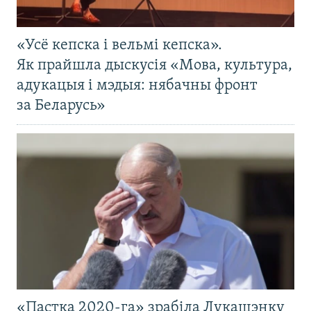
«Усё кепска і вельмі кепска».
Як прайшла дыскусія «Мова, культура,
адукацыя і мэдыя: нябачны фронт
за Беларусь»
«Пастка 2020-га» зрабіла Лукашэнку