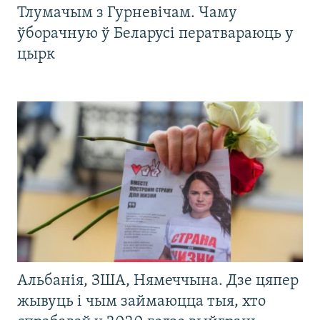
Тлумачым з Гурневічам. Чаму
ўборачную ў Беларусі ператвараюць у
цырк
Альбанія, ЗША, Нямеччына. Дзе цяпер
жывуць і чым займаюцца тыя, хто