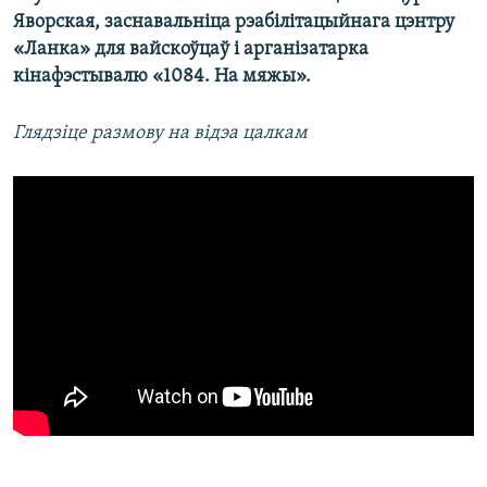
Яворская, заснавальніца рэабілітацыйнага цэнтру
«Ланка» для вайскоўцаў і арганізатарка
кінафэстывалю «1084. На мяжы».
Глядзіце размову на відэа цалкам