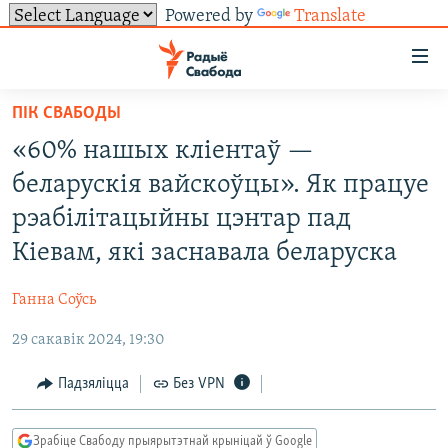
Powered by
Translate
Лінкі
ўнівэрсальнага
доступу
ПІК СВАБОДЫ
НАВІНЫ
Перайсьці
«60% нашых кліентаў —
да
ТОЛЬКІ НА СВАБОДЗЕ
УСЕ НАВІНЫ
беларускія вайскоўцы». Як працуе
галоўнага
СУВЯЗЬ
ВІДЭА І ФОТА
ТЭСТЫ
зьместу
рэабілітацыйны цэнтар пад
Перайсьці
ПАДПІСАЦЦА
ЛЮДЗІ
БЛОГІ
АБЫСЬЦІ БЛЯКАВАНЬНЕ
Кіевам, які заснавала беларуска
да
ПАЛІТЫКА
ГІСТОРЫЯ НА СВАБОДЗЕ
ПАДЗЯЛІЦЦА ІНФАРМАЦЫЯЙ
RSS
галоўнай
САЧЫЦЕ ЗА АБНАЎЛЕНЬНЯМІ
Ганна Соўсь
навігацыі
ЭКАНОМІКА
ПАДКАСТЫ
ПАДКАСТЫ
Перайсьці
29 сакавік 2024, 19:30
ВАЙНА
КНІГІ
FACEBOOK
да
Падзяліцца
Без VPN
БЕЛАРУСЫ НА ВАЙНЕ
АЎДЫЁКНІГІ
TWITTER
пошуку
ПАЛІТВЯЗЬНІ
PREMIUM
Усе сайты РС/РСЭ
Зрабіце Свабоду прыярытэтнай крыніцай ў Google