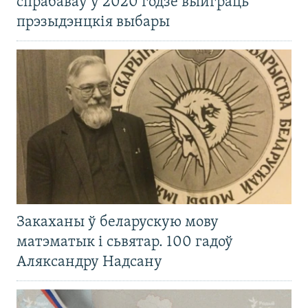
спрабаваў у 2020 годзе выйграць
прэзыдэнцкія выбары
Закаханы ў беларускую мову
матэматык і сьвятар. 100 гадоў
Аляксандру Надсану