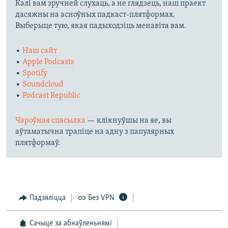
Калі вам зручней слухаць, а не глядзець, наш праект
дасяжны на асноўных падкаст-плятформах.
Выберыце тую, якая падыходзіць менавіта вам.
•
Наш сайт
•
Apple Podcasts
•
Spotify
•
Soundcloud
•
Podcast Republic
Чароўная спасылка
— клікнуўшы на яе, вы
аўтаматычна трапіце на адну з папулярных
плятформаў.
Падзяліцца
Без VPN
Сачыце за абнаўленьнямі