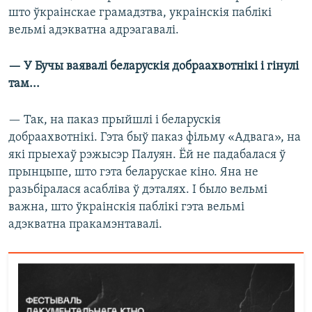
што ўкраінскае грамадзтва, украінскія паблікі
вельмі адэкватна адрэагавалі.
— У Бучы ваявалі беларускія добраахвотнікі і гінулі
там...
— Так, на паказ прыйшлі і беларускія
добраахвотнікі. Гэта быў паказ фільму «Адвага», на
які прыехаў рэжысэр Палуян. Ёй не падабалася ў
прынцыпе, што гэта беларускае кіно. Яна не
разьбіралася асабліва ў дэталях. І было вельмі
важна, што ўкраінскія паблікі гэта вельмі
адэкватна пракамэнтавалі.