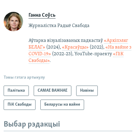
Ганна Соўсь
Журналістка Радыё Свабода
Аўтарка візуалізаваных падкастаў
«Архіпэляг
БЕЛАГ»
(2024),
«Красаўцы»
(2022),
«На вайне з
COVID-19»
(2022-23), YouTube-праекту
«ПіК
Свабоды»
.
Тэмы гэтага артыкулу
Палітыка
САМАЕ ВАЖНАЕ
Навіны
ПіК Свабоды
Беларусы на вайне
Выбар рэдакцыі