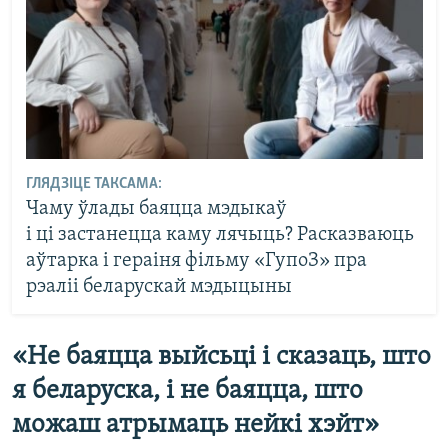
ГЛЯДЗІЦЕ ТАКСАМА:
Чаму ўлады баяцца мэдыкаў
і ці застанецца каму лячыць? Расказваюць
аўтарка і гераіня фільму «ГупоЗ» пра
рэаліі беларускай мэдыцыны
«Не баяцца выйсьці і сказаць, што
я беларуска, і не баяцца, што
можаш атрымаць нейкі хэйт»