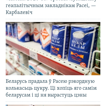
геапалітычным закладнікам Расеі, —
Карбалевіч
Беларусь прадала ў Расею рэкордную
колькасьць цукру. Ці хопіць яго самім
беларусам і ці ня вырастуць цэны