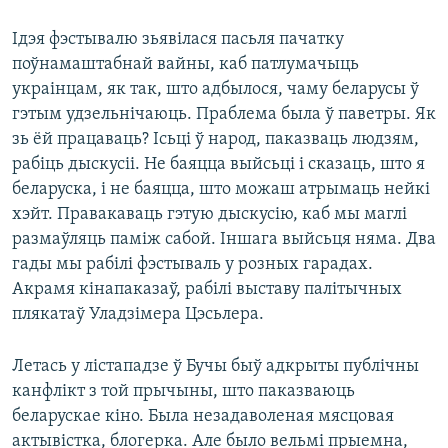
Ідэя фэстывалю зьявілася пасьля пачатку
поўнамаштабнай вайны, каб патлумачыць
украінцам, як так, што адбылося, чаму беларусы ў
гэтым удзельнічаюць. Праблема была ў паветры. Як
зь ёй працаваць? Ісьці ў народ, паказваць людзям,
рабіць дыскусіі. Не баяцца выйсьці і сказаць, што я
беларуска, і не баяцца, што можаш атрымаць нейкі
хэйт. Правакаваць гэтую дыскусію, каб мы маглі
размаўляць паміж сабой. Іншага выйсьця няма. Два
гады мы рабілі фэстываль у розных гарадах.
Акрамя кінапаказаў, рабілі выставу палітычных
плякатаў Уладзімера Цэсьлера.
Летась у лістападзе ў Бучы быў адкрыты публічны
канфлікт з той прычыны, што паказваюць
беларускае кіно. Была незадаволеная мясцовая
актывістка, блогерка. Але было вельмі прыемна,