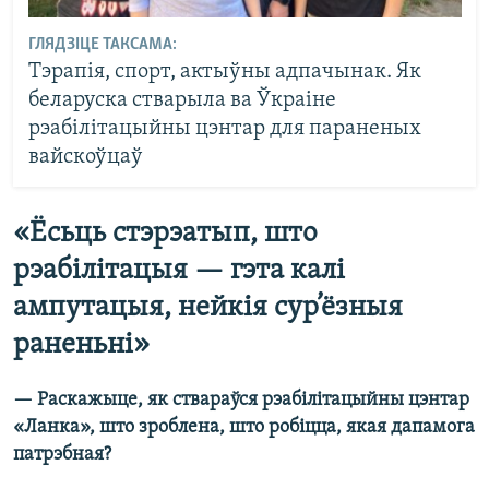
ГЛЯДЗІЦЕ ТАКСАМА:
Тэрапія, спорт, актыўны адпачынак. Як
беларуска стварыла ва Ўкраіне
рэабілітацыйны цэнтар для параненых
вайскоўцаў
«Ёсьць стэрэатып, што
рэабілітацыя — гэта калі
ампутацыя, нейкія сур’ёзныя
раненьні»
— Раскажыце, як ствараўся рэабілітацыйны цэнтар
«Ланка», што зроблена, што робіцца, якая дапамога
патрэбная?