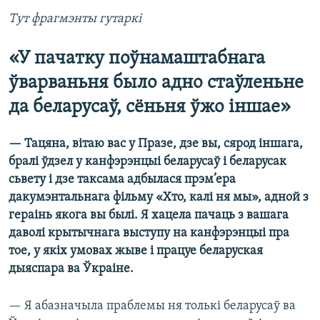
Тут фрагмэнты гутаркі
«У пачатку поўнамаштабнага
ўварваньня было адно стаўленьне
да беларусаў, сёньня ўжо іншае»
— Тацяна, вітаю вас у Празе, дзе вы, сярод іншага,
бралі ўдзел у канфэрэнцыі беларусаў і беларусак
сьвету і дзе таксама адбылася прэм’ера
дакумэнтальнага фільму «Хто, калі ня мы», адной з
гераінь якога вы былі. Я хацела пачаць з вашага
даволі крытычнага выступу на канфэрэнцыі пра
тое, у якіх умовах жыве і працуе беларуская
дыяспара ва Ўкраіне.
— Я абазначыла праблемы ня толькі беларусаў ва