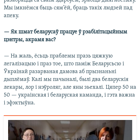
разабрацца са сваім здароўем, зрабіць дыягностыку.
Мы імкнёмся быць сям’ёй, браць такіх людзей пад
апеку.
— Як шмат беларусаў працуе ў рэабілітацыйным
цэнтры, акрамя вас?
— На жаль, ёсьць праблемы празь цяжкую
легалізацыю і праз тое, што паміж Беларусьсю і
Ўкраінай разарваная дамова аб прызнаньні
дыплёмаў. Калі мы пачыналі, былі два беларускія
лекары, лор і нэўроляг, але яны зьехалі. Цяпер 50 на
50 — украінская і беларуская каманда, і гэта важна
і эфэктыўна.