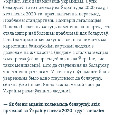
Ўкраіне, якія дапамагаюць украінцам, а ўсіх
беларусаў: і хто прыехаў ва Ўкраіну да 2020 году, і
хто пасьля 2020-га, праз палітычны перасьлед.
Праблемы стандартныя. Найперш легалізацыя.
Паколькі людзі ня могуць памяняць пашпарты, гэта
стала цяпер найбольшай праблемай для беларусаў.
Гэта і замарожаныя рахункі, тое, што немагчыма
карыстацца банкаўскімі карткамі людзям з
дазволам на жыхарства (людзям з сталым месцам
жыхарства ўсё ж прасьцей жыць ва Ўкраіне, але
такіх меншасьць). Што да стаўленьня да беларусаў,
яно мяняецца з часам. У пачатку поўнамаштабнага
ўварваньня было адно стаўленьне да беларусаў,
сёньня ўжо іншае. Яшчэ важна, у якой частцы
Ўкраіны размаўляць зь людзьмі.
— Як бы вы ацанілі колькасьць беларусаў, якія
прыехалі ва Ўкраіну пасьля 2020 году і засталіся