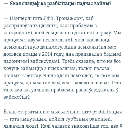
— Якая спэцыфіка рэабілітацыі падчас вайны?
— Найперш гэта ЛФК. Трэнажоры, каб
распрацоўваць цягліцы, калі праблемы з
канцавінамі, калі ёсьць пашкоджаньні нэрваў. Мы
працуем з двума псыхолягамі, якія аказваюць
псыхалягічную дапамогу. Адна псыхалягіня мае
досьвед працы з 2014 году, яна працавала з былымі
палоннымі вайскоўцамі. Трэба сказаць, што ня ўсе
хочуць займацца з псыхолягам, толькі палова
нашых кліентаў. Яшчэ адзін псыхоляг, зь якім мы
працуем, дапамагае людзям з залежнасьцямі. Гэта
таксама актуальная праблема, распаўсюджаная ў
вайскоўцаў.
Ёсьць стэрэатыпнае мысьленьне, што рэабілітацыя
— гэта ампутацыя, нейкія сур’ёзныя раненьні,
ляжачыя людзі. Калі чалавек знаходзіцца год, два ў