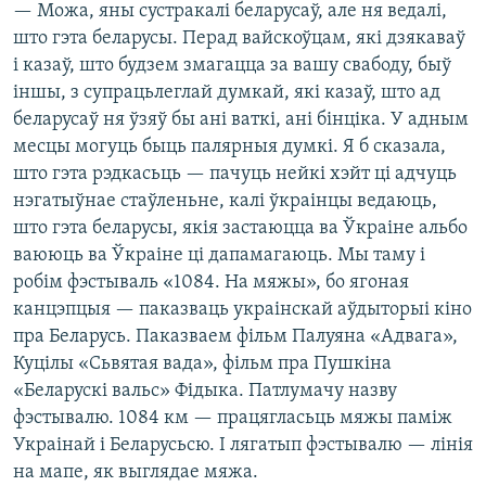
— Можа, яны сустракалі беларусаў, але ня ведалі,
што гэта беларусы. Перад вайскоўцам, які дзякаваў
і казаў, што будзем змагацца за вашу свабоду, быў
іншы, з супрацьлеглай думкай, які казаў, што ад
беларусаў ня ўзяў бы ані ваткі, ані бінціка. У адным
месцы могуць быць палярныя думкі. Я б сказала,
што гэта рэдкасьць — пачуць нейкі хэйт ці адчуць
нэгатыўнае стаўленьне, калі ўкраінцы ведаюць,
што гэта беларусы, якія застаюцца ва Ўкраіне альбо
ваююць ва Ўкраіне ці дапамагаюць. Мы таму і
робім фэстываль «1084. На мяжы», бо ягоная
канцэпцыя — паказваць украінскай аўдыторыі кіно
пра Беларусь. Паказваем фільм Палуяна «Адвага»,
Куцілы «Сьвятая вада», фільм пра Пушкіна
«Беларускі вальс» Фідыка. Патлумачу назву
фэстывалю. 1084 км — працягласьць мяжы паміж
Украінай і Беларусьсю. І лягатып фэстывалю — лінія
на мапе, як выглядае мяжа.