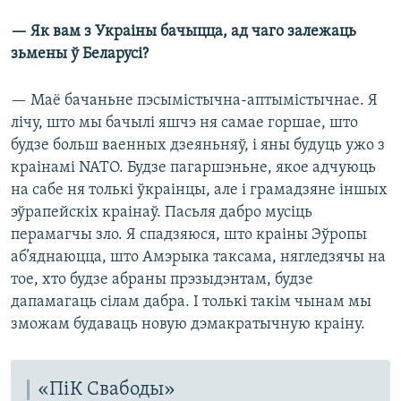
— Як вам з Украіны бачыцца, ад чаго залежаць
зьмены ў Беларусі?
— Маё бачаньне пэсымістычна-аптымістычнае. Я
лічу, што мы бачылі яшчэ ня самае горшае, што
будзе больш ваенных дзеяньняў, і яны будуць ужо з
краінамі NATO. Будзе пагаршэньне, якое адчуюць
на сабе ня толькі ўкраінцы, але і грамадзяне іншых
эўрапейскіх краінаў. Пасьля дабро мусіць
перамагчы зло. Я спадзяюся, што краіны Эўропы
аб’яднаюцца, што Амэрыка таксама, нягледзячы на
тое, хто будзе абраны прэзыдэнтам, будзе
дапамагаць сілам дабра. І толькі такім чынам мы
зможам будаваць новую дэмакратычную краіну.
«ПіК Свабоды»