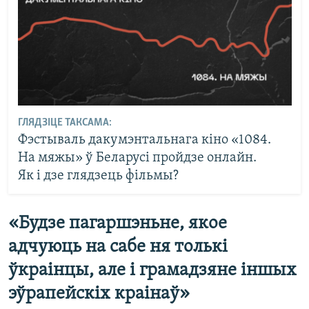
ГЛЯДЗІЦЕ ТАКСАМА:
Фэстываль дакумэнтальнага кіно «1084.
На мяжы» ў Беларусі пройдзе онлайн.
Як і дзе глядзець фільмы?
«Будзе пагаршэньне, якое
адчуюць на сабе ня толькі
ўкраінцы, але і грамадзяне іншых
эўрапейскіх краінаў»