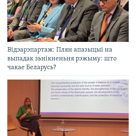
Відэарэпартаж: Плян апазыцыі на
выпадак зьнікненьня рэжыму: што
чакае Беларусь?