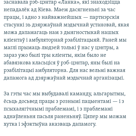
заснавала рэб-цэнтар «Ланка», які знаходзіцца
непадалёк ад Кіева. Маем дасягненьні за час
працы, і адно з найважнейшых — партнэрскія
стасункі зь дзяржаўнай мэдычнай установай, якая
можа дапамагаць нам з дыягностыкай нашых
кліентаў і амбуляторнай рэабілітацыяй. Раней мы
маглі прымаць людзей толькі ў нас у цэнтры, а
зараз ужо былі тры кліенты, якім было не
абавязкова класьціся ў рэб-цэнтар, яны былі на
рэабілітацыі амбуляторна. Для нас вельмі важная
дапамога ад дзяржаўнай мэдычнай арганізацыі.
За гэты час мы выбудавалі каманду, альгарытмы,
ёсьць досьвед працы з рознымі пацыентамі — і з
псыхалягічнымі праблемамі, і з праблемамі
аднаўленьня пасьля раненьняў. Цяпер мы можам
хутка і эфэктыўна аказваць дапамогу.