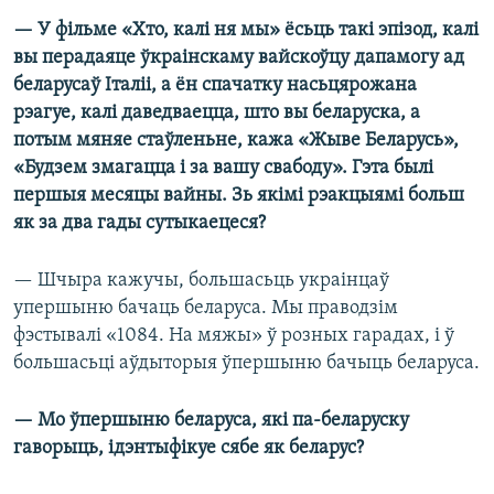
— У фільме «Хто, калі ня мы» ёсьць такі эпізод, калі
вы перадаяце ўкраінскаму вайскоўцу дапамогу ад
беларусаў Італіі, а ён спачатку насьцярожана
рэагуе, калі даведваецца, што вы беларуска, а
потым мяняе стаўленьне, кажа «Жыве Беларусь»,
«Будзем змагацца і за вашу свабоду». Гэта былі
першыя месяцы вайны. Зь якімі рэакцыямі больш
як за два гады сутыкаецеся?
— Шчыра кажучы, большасьць украінцаў
упершыню бачаць беларуса. Мы праводзім
фэстывалі «1084. На мяжы» ў розных гарадах, і ў
большасьці аўдыторыя ўпершыню бачыць беларуса.
— Мо ўпершыню беларуса, які па-беларуску
гаворыць, ідэнтыфікуе сябе як беларус?