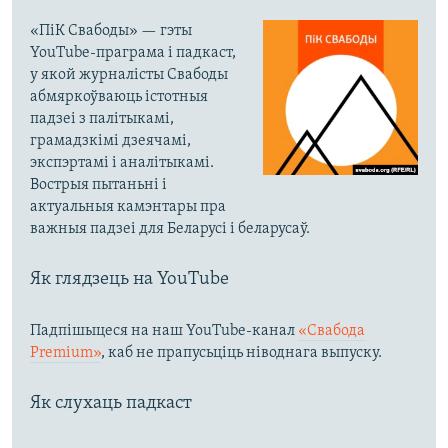
«ПіК Свабоды» — гэты
YouTube-праграма і падкаст,
у якой журналісты Свабоды
абмяркоўваюць істотныя
падзеі з палітыкамі,
грамадзкімі дзеячамі,
экспэртамі і аналітыкамі.
Вострыя пытаньні і
актуальныя камэнтары пра
важныя падзеі для Беларусі і беларусаў.
Як глядзець на YouTube
Падпішыцеся на наш YouTube-канал
«Свабода
Premium»
, каб не прапусьціць ніводнага выпуску.
Як слухаць падкаст