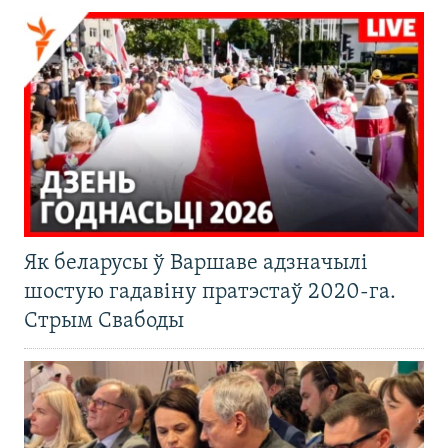
Як беларусы ў Варшаве адзначылі
шостую гадавіну пратэстаў 2020-га.
Стрым Свабоды