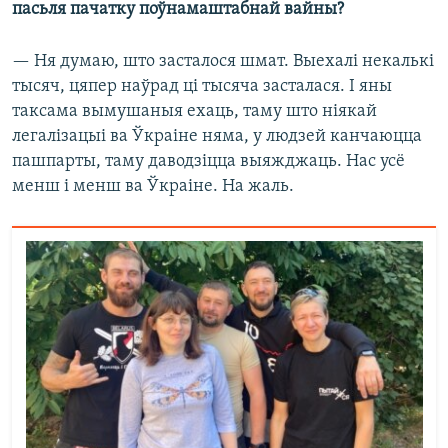
пасьля пачатку поўнамаштабнай вайны?
— Ня думаю, што засталося шмат. Выехалі некалькі
тысяч, цяпер наўрад ці тысяча засталася. І яны
таксама вымушаныя ехаць, таму што ніякай
легалізацыі ва Ўкраіне няма, у людзей канчаюцца
пашпарты, таму даводзіцца выяжджаць. Нас усё
менш і менш ва Ўкраіне. На жаль.