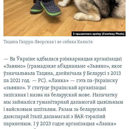
Тацяна Гацура-Яворская і яе сабака Каласік
— Ва Ўкраіне адбылася рэінкарнацыя арганізацыі
«Зьвяно» (грамадзкае аб’яднаньне «Зьвяно», якое
ўзначальвала Тацяна, дзейнічала ў Беларусі з 2013
па 2021 год. — РС). «Ланка» — гэта па-ўкраінску
«зьвяно». У статуце ўкраінскай арганізацыі
запісаная і назва на беларускай мове. Напачатку
мы займаліся гуманітарнай дапамогай цывільным
і вайсковым шпіталям. Разам зь беларускай
дыяспарай Італіі дапамагалі з ВАК-тэрапіяй
параненым. І ў 2023 годзе арганізацыя «Ланка»