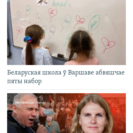
Беларуская школа ў Варшаве абвяшчае
пяты набор