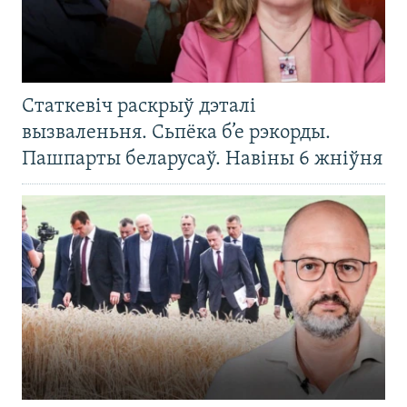
Статкевіч раскрыў дэталі
вызваленьня. Сьпёка б’е рэкорды.
Пашпарты беларусаў. Навіны 6 жніўня