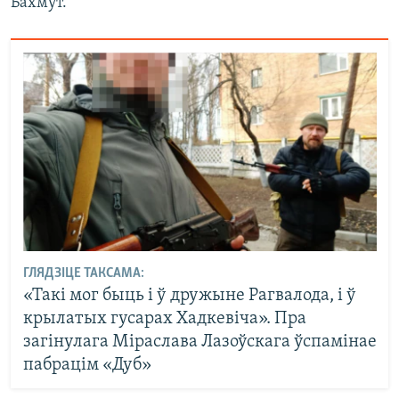
Бахмут.
ГЛЯДЗІЦЕ ТАКСАМА:
«Такі мог быць і ў дружыне Рагвалода, і ў
крылатых гусарах Хадкевіча». Пра
загінулага Міраслава Лазоўскага ўспамінае
пабрацім «Дуб»