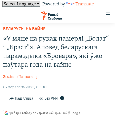
Powered by
Translate
Лінкі
ўнівэрсальнага
доступу
БЕЛАРУСЫ НА ВАЙНЕ
НАВІНЫ
Перайсьці
«У мяне на руках памерлі „Волат“
да
ТОЛЬКІ НА СВАБОДЗЕ
УСЕ НАВІНЫ
і „Брэст“». Аповед беларускага
галоўнага
СУВЯЗЬ
ВІДЭА І ФОТА
ТЭСТЫ
зьместу
парамэдыка «Бровара», які ўжо
Перайсьці
ПАДПІСАЦЦА
ЛЮДЗІ
БЛОГІ
АБЫСЬЦІ БЛЯКАВАНЬНЕ
паўтара года на вайне
да
ПАЛІТЫКА
ГІСТОРЫЯ НА СВАБОДЗЕ
ПАДЗЯЛІЦЦА ІНФАРМАЦЫЯЙ
RSS
галоўнай
САЧЫЦЕ ЗА АБНАЎЛЕНЬНЯМІ
Зьміцер Панкавец
навігацыі
ЭКАНОМІКА
ПАДКАСТЫ
ПАДКАСТЫ
Перайсьці
07 верасень 2023, 09:00
ВАЙНА
КНІГІ
FACEBOOK
да
Падзяліцца
Без VPN
БЕЛАРУСЫ НА ВАЙНЕ
АЎДЫЁКНІГІ
TWITTER
пошуку
ПАЛІТВЯЗЬНІ
PREMIUM
Усе сайты РС/РСЭ
Зрабіце Свабоду прыярытэтнай крыніцай ў Google