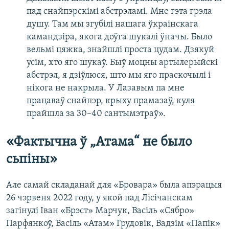
пад снайпэрскімі абстрэламі. Мне гэта грэла
душу. Там мы згубілі нашага ўкраінскага
камандзіра, якога доўга шукалі ўначы. Было
вельмі цяжка, знайшлі проста цудам. Дзякуй
усім, хто яго шукаў. Быў моцны артылерыйскі
абстрэл, я дзіўлюся, што мы яго праскочылі і
нікога не накрыла. У Лазавым па мне
працаваў снайпэр, крыху прамазаў, куля
прайшла за 30–40 сантымэтраў».
«Фактычна ў „Атама“ не было
сьпіны»
Але самай складанай для «Бровара» была апэрацыя
26 чэрвеня 2022 году, у якой пад Лісічанскам
загінулі Іван «Брэст» Марчук, Васіль «Сябро»
Парфянкоў, Васіль «Атам» Грудовік, Вадзім «Папік»