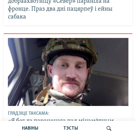
добраахвотніцу «Север» параніла на
фронце. Праз два дні пацярпеў і ейны
сабака
ГЛЯДЗІЦЕ ТАКСАМА:
«Я бег да параненага пад мінамётным
агнём». Беларус «Фрэдзі» расказвае,
НАВІНЫ
ТЭСТЫ