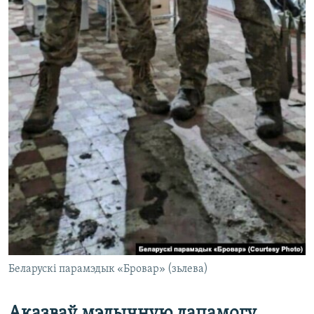
Беларускі парамэдык «Бровар» (зьлева)
Аказваў мэдычную дапамогу