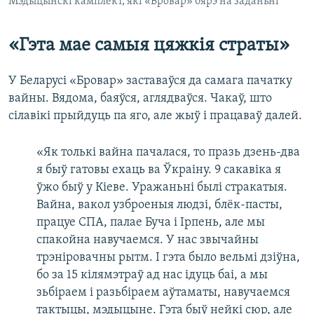
Мэдыцынскі камплект, які «Бровар» бярэ на заданьні
«Гэта мае самыя цяжкія страты»
У Беларусі «Бровар» заставаўся да самага пачатку
вайны. Вядома, баяўся, аглядваўся. Чакаў, што
сілавікі прыйдуць па яго, але жыў і працаваў далей.
«Як толькі вайна пачалася, то празь дзень-два
я быў гатовы ехаць ва Ўкраіну. 9 сакавіка я
ўжо быў у Кіеве. Уражаньні былі стракатыя.
Вайна, вакол узброеныя людзі, блёк-пасты,
працуе СПА, палае Буча і Ірпень, але мы
спакойна навучаемся. У нас звычайны
трэніровачны рытм. І гэта было вельмі дзіўна,
бо за 15 кілямэтраў ад нас ідуць баі, а мы
зьбіраем і разьбіраем аўтаматы, навучаемся
тактыцы, мэдыцыне. Гэта быў нейкі сюр, але