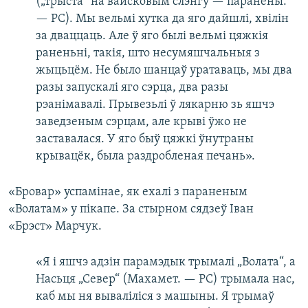
(„трыста“ на вайсковым слэнгу — паранены.
— РС). Мы вельмі хутка да яго дайшлі, хвілін
за дваццаць. Але ў яго былі вельмі цяжкія
раненьні, такія, што несумяшчальныя з
жыцьцём. Не было шанцаў уратаваць, мы два
разы запускалі яго сэрца, два разы
рэанімавалі. Прывезьлі ў лякарню зь яшчэ
заведзеным сэрцам, але крыві ўжо не
заставалася. У яго быў цяжкі ўнутраны
крывацёк, была раздробленая печань».
«Бровар» успамінае, як ехалі з параненым
«Волатам» у пікапе. За стырном сядзеў Іван
«Брэст» Марчук.
«Я і яшчэ адзін парамэдык трымалі „Волата“, а
Насьця „Север“ (Махамет. — РС) трымала нас,
каб мы ня вываліліся з машыны. Я трымаў