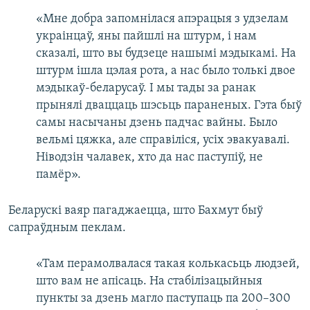
«Мне добра запомнілася апэрацыя з удзелам
украінцаў, яны пайшлі на штурм, і нам
сказалі, што вы будзеце нашымі мэдыкамі. На
штурм ішла цэлая рота, а нас было толькі двое
мэдыкаў-беларусаў. І мы тады за ранак
прынялі дваццаць шэсьць параненых. Гэта быў
самы насычаны дзень падчас вайны. Было
вельмі цяжка, але справіліся, усіх эвакуавалі.
Ніводзін чалавек, хто да нас паступіў, не
памёр».
Беларускі ваяр пагаджаецца, што Бахмут быў
сапраўдным пеклам.
«Там перамолвалася такая колькасьць людзей,
што вам не апісаць. На стабілізацыйныя
пункты за дзень магло паступаць па 200–300