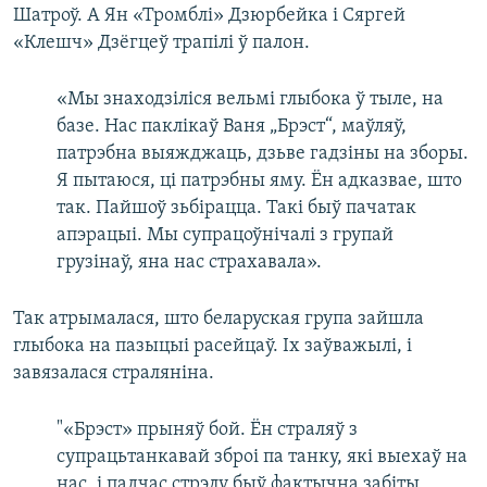
Шатроў. А Ян «Тромблі» Дзюрбейка і Сяргей
«Клешч» Дзёгцеў трапілі ў палон.
«Мы знаходзіліся вельмі глыбока ў тыле, на
базе. Нас паклікаў Ваня „Брэст“, маўляў,
патрэбна выяжджаць, дзьве гадзіны на зборы.
Я пытаюся, ці патрэбны яму. Ён адказвае, што
так. Пайшоў зьбірацца. Такі быў пачатак
апэрацыі. Мы супрацоўнічалі з групай
грузінаў, яна нас страхавала».
Так атрымалася, што беларуская група зайшла
глыбока на пазыцыі расейцаў. Іх заўважылі, і
завязалася страляніна.
"«Брэст» прыняў бой. Ён страляў з
супрацьтанкавай зброі па танку, які выехаў на
нас, і падчас стрэлу быў фактычна забіты,