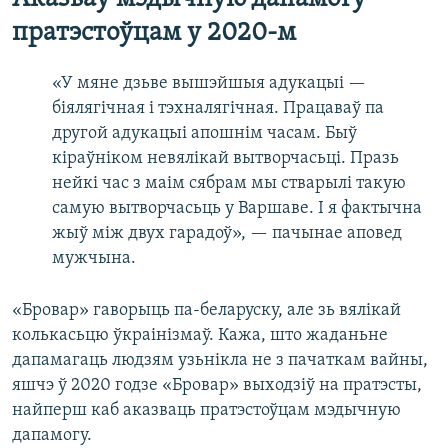
пратэстоўцам у 2020-м
«У мяне дзьве вышэйшыя адукацыі —
біялягічная і тэхналягічная. Працаваў па
другой адукацыі апошнім часам. Быў
кіраўніком невялікай вытворчасьці. Празь
нейкі час з маім сябрам мы стварылі такую
самую вытворчасьць у Варшаве. І я фактычна
жыў між двух гарадоў», — пачынае аповед
мужчына.
«Бровар» гаворыць па-беларуску, але зь вялікай
колькасьцю ўкраінізмаў. Кажа, што жаданьне
дапамагаць людзям узьнікла не з пачаткам вайны,
яшчэ ў 2020 годзе «Бровар» выходзіў на пратэсты,
найперш каб аказваць пратэстоўцам мэдычную
дапамогу.