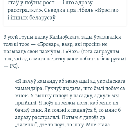
стаў у поўны рост — і яго адразу
расстралялі». Сьведка пра гібель «Брэста»
і іншых беларусаў
З усёй групы палку Каліноўскага тады ўратаваліся
толькі трое — «Бровар», ваяр, які просіць не
называць свой пазыўны, і «Чэх» (гэта сапраўдны
чэх, які ад самага пачатку ваюе побач зь беларусамі
— РС).
«Я пачуў каманду аб эвакуацыі ад украінскага
камандзіра. Гукнуў людзям, што былі побач са
мной. У выніку папоўз у пасадку, адкуль мы
прыйшлі. Я поўз па мяжы поля, каб мяне ня
бачыў танк. Як толькі я падняўся б, то мяне б
адразу расстралялі. Потым я дапоўз да
„зялёнкі“, дзе то поўз, то ішоў. Мне стала