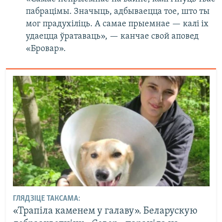
пабрацімы. Значыць, адбываецца тое, што ты
мог прадухіліць. А самае прыемнае — калі іх
удаецца ўратаваць», — канчае свой аповед
«Бровар».
ГЛЯДЗІЦЕ ТАКСАМА:
«Трапіла каменем у галаву». Беларускую