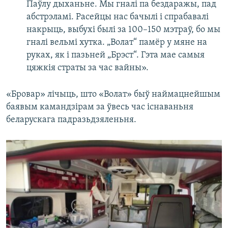
Паўлу дыханьне. Мы гналі па бездаражы, пад
абстрэламі. Расейцы нас бачылі і спрабавалі
накрыць, выбухі былі за 100–150 мэтраў, бо мы
гналі вельмі хутка. „Волат“ памёр у мяне на
руках, як і пазьней „Брэст“. Гэта мае самыя
цяжкія страты за час вайны».
«Бровар» лічыць, што «Волат» быў наймацнейшым
баявым камандзірам за ўвесь час існаваньня
беларускага падразьдзяленьня.