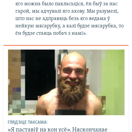
яго можна было пакласьціся, ён быў за нас
гарой, мы адчувалі яго ахову. Мы разумелі,
што нас не адправяць безь яго ведама ў
нейкую мясарубку, а калі будзе мясарубка, то
ён будзе стаяць побач з намі».
ГЛЯДЗІЦЕ ТАКСАМА:
«Я паставіў на кон усё». Няскончанае