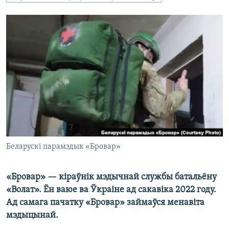
КУЛЬТУРА
МОВА
КАЛЯНДАР
НА ХВАЛЯХ СВАБОДЫ
Беларускі парамэдык «Бровар»
«Бровар» — кіраўнік мэдычнай службы батальёну
«Волат». Ён ваюе ва Ўкраіне ад сакавіка 2022 году.
Ад самага пачатку «Бровар» займаўся менавіта
мэдыцынай.