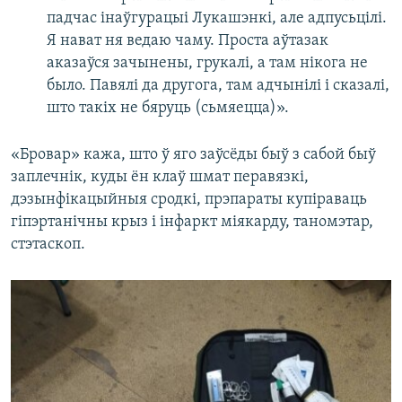
падчас інаўгурацыі Лукашэнкі, але адпусьцілі.
Я нават ня ведаю чаму. Проста аўтазак
аказаўся зачынены, грукалі, а там нікога не
было. Павялі да другога, там адчынілі і сказалі,
што такіх не бяруць (сьмяецца)».
«Бровар» кажа, што ў яго заўсёды быў з сабой быў
заплечнік, куды ён клаў шмат перавязкі,
дэзынфікацыйныя сродкі, прэпараты купіраваць
гіпэртанічны крыз і інфаркт міякарду, таномэтар,
стэтаскоп.