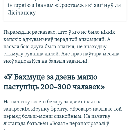
інтэрвію з Іванам «Брэстам», які загінуў ля
Лісічанску
Парамэдык расказвае, што ў яго не было ніякіх
кепскіх адчуваньняў перад той апэрацыяй. А
пасьля бою доўга была апатыя, не знаходзіў
стымулу рухацца далей. Але праз паўтара месяца
зноў адправіўся на баявыя заданьні.
«У Бахмуце за дзень магло
паступіць 200–300 чалавек»
На пачатку восені беларусы дзейнічалі на
запароскім кірунку фронту. «Бровар» называе той
пэрыяд больш-менш спакойным. На пачатку
лістапада батальён «Волат» перанакіравалі ў