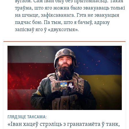
вуглом. Сам Іван быў без прытомнасьці. Такая
траўма, што яго можна было эвакуаваць толькі
на шчыце, зафіксаванага. Гэта не эвакуацыя
падчас бою. Па тым, што я бачыў, адразу
запісваў яго ў «двухсотыя».
ГЛЯДЗІЦЕ ТАКСАМА:
«Іван хацеў стрэліць з гранатамёта ў танк,