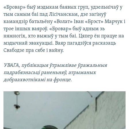
«Бровар» быў мэдыкам баявых груп, удзельнічаў у
тым самым баі пад Лісічанскам, дзе загінуў
камандзір батальёну «Волат» Іван «Брэст» Марчук і
трое іншых ваяроў. «Бровар» быў адным зь
нямногіх, хто выжыў у тым баі. Цяпер ён працуе на
мэдычнай эвакуацыі. Ваяр пагадзіўся расказаць
Свабодзе пра сябе і вайну.
УВАГА, публікацыя ўтрымлівае ўражальныя
падрабязнасьці раненьняў, атрыманых
добраахвотнікамі на фронце.