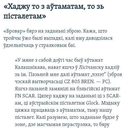
«Хаджу то з аўтаматам, то зь
пісталетам»
«Бровар» бярэ на заданьні зброю. Кажа, што
тройчы ўжо былі выпадкі, калі яму даводзілася
ўдзельнічаць у стралковым баі.
«У мяне з сабой доўгі час быў аўтамат
Калашнікава, нават яшчэ ў Лісічанску хадзіў
зь ім. Пазьней мне далі аўтамат „чэзэт“ (зброя
чэскай вытворчасьці CZ 805 BREN. — РС).
Яшчэ пазьней замянілі на бэльгійскі аўтамат
FN SCAR. Цяпер хаджу на заданьні ці з SCAR-
ам, ці аўстрыйскім пісталетам Glock. Мэдыку
цяжка працаваць з аўтаматам, таму нашу
пісталет. Калі разумею, што заданьне будзе ў
зоне, дзе магчымая перастрэлка, то бяру