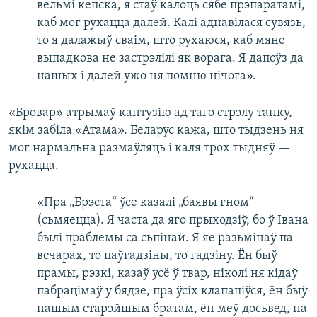
вельмі кепска, я стаў калоць сябе прэпаратамі,
каб мог рухацца далей. Калі аднавілася сувязь,
то я далажыў сваім, што рухаюся, каб мяне
выпадкова не застрэлілі як ворага. Я дапоўз да
нашых і далей ужо ня помню нічога».
«Бровар» атрымаў кантузію ад таго стрэлу танку,
якім забіла «Атама». Беларус кажа, што тыдзень ня
мог нармальна размаўляць і каля трох тыдняў —
рухацца.
«Пра „Брэста“ ўсе казалі „баявы гном“
(сьмяецца). Я часта да яго прыходзіў, бо ў Івана
былі праблемы са сьпінай. Я яе разьмінаў па
вечарах, то паўгадзіны, то гадзіну. Ён быў
прамы, рэзкі, казаў усё ў твар, ніколі ня кідаў
пабрацімаў у бядзе, пра ўсіх клапаціўся, ён быў
нашым старэйшым братам, ён меў досьвед, на