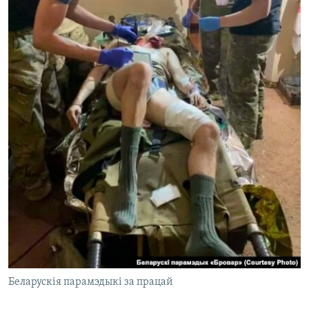
Беларускія парамэдыкі за працай