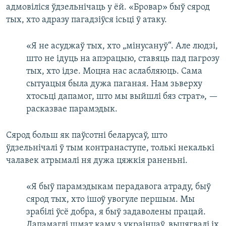
адмовіліся ўдзельнічаць у ёй. «Бровар» быў сярод
тых, хто адразу пагадзіўся ісьці ў атаку.
«Я не асуджаў тых, хто „мінусануў“. Але людзі,
што не ідуць на апэрацыю, ставяць пад пагрозу
тых, хто ідзе. Моцна нас аслабляюць. Сама
сытуацыя была дужа паганая. Нам зьверху
хтосьці дапамог, што мы выйшлі бяз страт», —
расказвае парамэдык.
Сярод больш як паўсотні беларусаў, што
ўдзельнічалі ў тым контранаступе, толькі некалькі
чалавек атрымалі ня дужа цяжкія раненьні.
«Я быў парамэдыкам перадавога атраду, быў
сярод тых, хто ішоў увогуле першым. Мы
зрабілі ўсё добра, я быў задаволены працай.
Дапамаглі шмат каму з украінцаў, выцягвалі іх