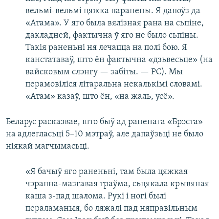
вельмі-вельмі цяжка паранены. Я дапоўз да
«Атама». У яго была вялізная рана на сьпіне,
дакладней, фактычна ў яго не было сьпіны.
Такія раненьні ня лечацца на полі бою. Я
канстатаваў, што ён фактычна «дзьвесьце» (на
вайсковым слэнгу — забіты. — РС). Мы
перамовіліся літаральна некалькімі словамі.
«Атам» казаў, што ён, «на жаль, усё».
Беларус расказвае, што быў ад раненага «Брэста»
на адлегласьці 5–10 мэтраў, але дапаўзьці не было
ніякай магчымасьці.
«Я бачыў яго раненьні, там была цяжкая
чэрапна-мазгавая траўма, сьцякала крывяная
каша з-пад шалома. Рукі і ногі былі
пераламаныя, бо ляжалі пад няправільным