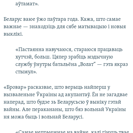
аўтамат».
Беларус ваюе ўжо паўтара года. Кажа, што самае
важнае — знаходзіць для сябе матывацыю і новыя
выклікі.
«Пастаянна навучаюся, стараюся працаваць
хутчэй, больш. Цяпер зрабіць мэдычную
службу ўнутры батальёна „Волат“ — гэта якраз
стымул».
«Бровар» расказвае, што верыць найперш у
вызваленьне Ўкраіны ад акупантаў. Ён не загадвае
наперад, што будзе зь Беларусьсю ў выніку гэтай
вайны. Але перакананы, што бяз вольнай Украіны
ня можа быць і вольнай Беларусі.
«Самае непрыемнае на вайне, калі гінуць твае