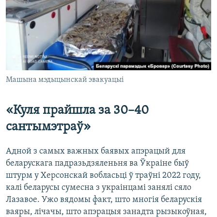
Машына мэдыцынскай эвакуацыі
«Куля прайшла за 30–40
сантымэтраў»
Адной з самых важных баявых апэрацый для
беларускага падразьдзяленьня ва Ўкраіне быў
штурм у Херсонскай вобласьці ў траўні 2022 году,
калі беларусы сумесна з украінцамі занялі сяло
Лазавое. Ужо вядомы факт, што многія беларускія
ваяры, лічачы, што апэрацыя занадта рызыкоўная,