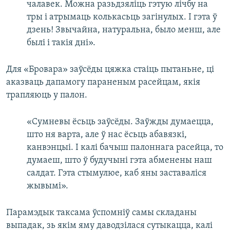
чалавек. Можна разьдзяліць гэтую лічбу на
тры і атрымаць колькасьць загінулых. І гэта ў
дзень! Звычайна, натуральна, было менш, але
былі і такія дні».
Для «Бровара» заўсёды цяжка стаіць пытаньне, ці
аказваць дапамогу параненым расейцам, якія
трапляюць у палон.
«Сумневы ёсьць заўсёды. Заўжды думаецца,
што ня варта, але ў нас ёсьць абавязкі,
канвэнцыі. І калі бачыш палоннага расейца, то
думаеш, што ў будучыні гэта абменены наш
салдат. Гэта стымулюе, каб яны заставаліся
жывымі».
Парамэдык таксама ўспомніў самы складаны
выпадак, зь якім яму даводзілася сутыкацца, калі