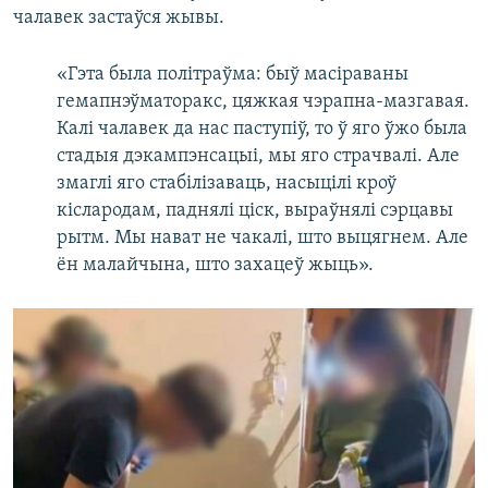
чалавек застаўся жывы.
«Гэта была політраўма: быў масіраваны
гемапнэўматоракс, цяжкая чэрапна-мазгавая.
Калі чалавек да нас паступіў, то ў яго ўжо была
стадыя дэкампэнсацыі, мы яго страчвалі. Але
змаглі яго стабілізаваць, насыцілі кроў
кіслародам, паднялі ціск, выраўнялі сэрцавы
рытм. Мы нават не чакалі, што выцягнем. Але
ён малайчына, што захацеў жыць».