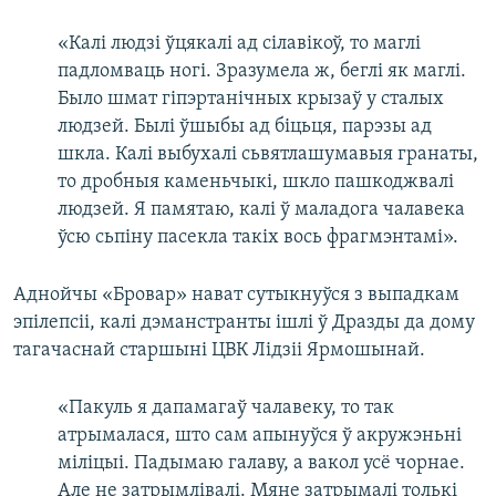
«Калі людзі ўцякалі ад сілавікоў, то маглі
падломваць ногі. Зразумела ж, беглі як маглі.
Было шмат гіпэртанічных крызаў у сталых
людзей. Былі ўшыбы ад біцьця, парэзы ад
шкла. Калі выбухалі сьвятлашумавыя гранаты,
то дробныя каменьчыкі, шкло пашкоджвалі
людзей. Я памятаю, калі ў маладога чалавека
ўсю сьпіну пасекла такіх вось фрагмэнтамі».
Аднойчы «Бровар» нават сутыкнуўся з выпадкам
эпілепсіі, калі дэманстранты ішлі ў Дразды да дому
тагачаснай старшыні ЦВК Лідзіі Ярмошынай.
«Пакуль я дапамагаў чалавеку, то так
атрымалася, што сам апынуўся ў акружэньні
міліцыі. Падымаю галаву, а вакол усё чорнае.
Але не затрымлівалі. Мяне затрымалі толькі