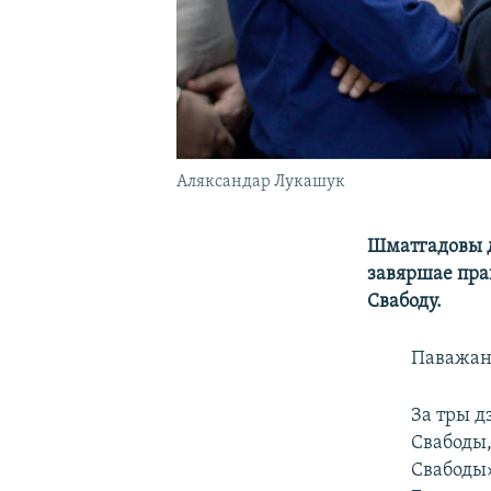
Аляксандар Лукашук
Шматгадовы д
завяршае прац
Свабоду.
Паважан
За тры д
Свабоды,
Свабоды»