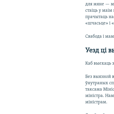
для мяне — мац
стаіць у маім
прачытаць на 
«шчасьце» і 
Свабода і ма
Уезд ці в
Каб выехаць з
Без выязной 
ўнутраных сп
таксама Міні
міністра. На
міністрам.