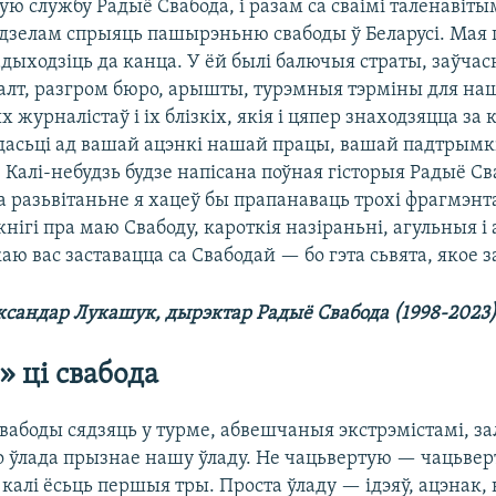
ую службу Радыё Свабода, і разам са сваімі таленавітым
зелам спрыяць пашырэньню свабоды ў Беларусі. Мая 
дыходзіць да канца. У ёй былі балючыя страты, заўча
валт, разгром бюро, арышты, турэмныя тэрміны для н
 журналістаў і іх блізкіх, якія і цяпер знаходзяцца за 
асьці ад вашай ацэнкі нашай працы, вашай падтрымкі 
 Калі-небудзь будзе напісана поўная гісторыя Радыё С
а разьвітаньне я хацеў бы прапанаваць трохі фрагмэнта
кнігі пра маю Свабоду, кароткія назіраньні, агульныя і 
каю вас заставацца са Свабодай — бо гэта сьвята, якое з
сандар Лукашук, дырэктар Радыё Свабода (1998-2023)
» ці свабода
вабоды сядзяць у турме, абвешчаныя экстрэмістамі, за
бо ўлада прызнае нашу ўладу. Не чацьвертую — чацьвер
 калі ёсьць першыя тры. Проста ўладу — ідэяў, ацэнак, 