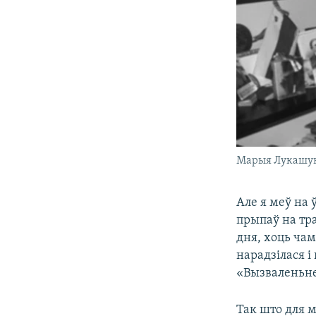
Марыя Лукашук
Але я меў на 
прыпаў на тра
дня, хоць чам
нарадзілася і
«Вызваленьне
Так што для м