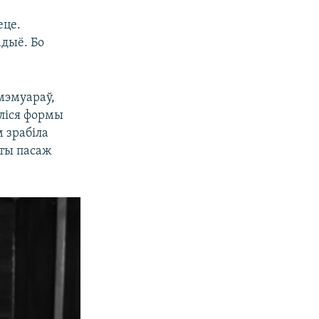
еце.
адыё. Бо
мэмуараў,
аліся формы
м зрабіла
эты пасаж