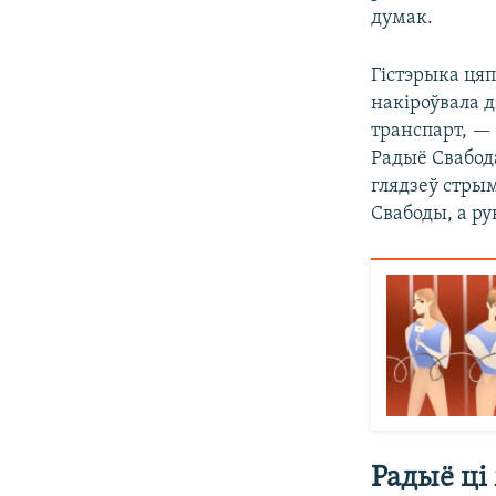
думак.
Гістэрыка цяп
накіроўвала 
транспарт, — 
Радыё Свабода
глядзеў стрым
Свабоды, а ру
Радыё ці