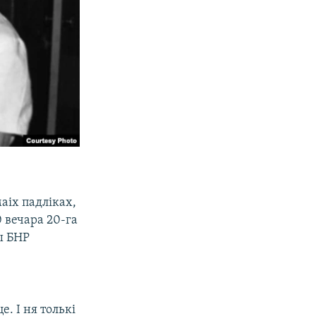
аіх падліках,
 вечара 20-га
ы БНР
. І ня толькі