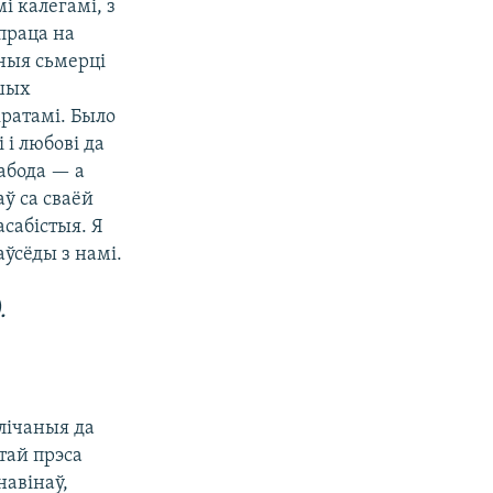
і калегамі, з
праца на
сныя сьмерці
ашых
кратамі. Было
і любові да
вабода — а
ў са сваёй
асабістыя. Я
аўсёды з намі.
.
лічаныя да
тай прэса
навінаў,