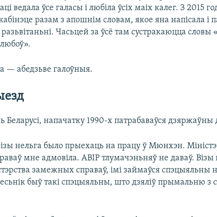
і ведала ўсе галасы і любіла ўсіх маіх калег. З 2015 го
 кабінэце разам з апошнім словам, якое яна напісала і 
разьвітаньні. Часьцей за ўсё там сустракаюцца словы 
«любоў».
ма — абедзьве галоўныя.
ыезд
ь Беларусі, напачатку 1990-х патрабаваўся дзяржаўны 
візы нельга было прыехаць на працу ў Мюнхэн. Міністэ
раваў мне адмовіла. АВІР тлумачэньняў не даваў. Візы
стэрства замежных справаў, імі займаўся спэцыяльны 
месьнік быў такі спэцыяльны, што дзяліў прымальню з 