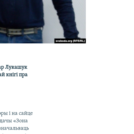
ар Лукашук
й кнігі пра
эры і на сайце
адачы «Зона
узначальваць