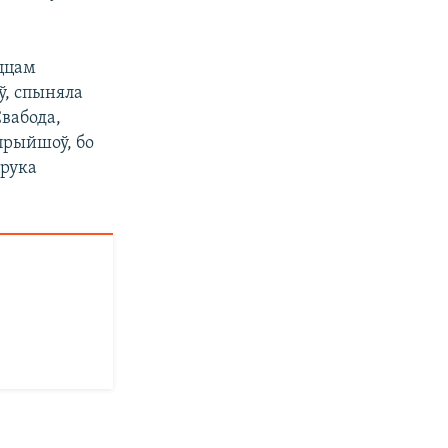
ыццам
ў, спыняла
Свабода,
 прыйшоў, бо
 рука