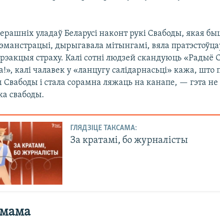
ерашніх уладаў Беларусі наконт рукі Свабоды, якая б
дэманстрацыі, дырыгавала мітынгамі, вяла пратэстоўца
рэакцыя страху. Калі сотні людзей скандуюць «Радыё 
!», калі чалавек у «ланцугу салідарнасьці» кажа, што
 Свабоды і стала сорамна ляжаць на канапе, — гэта не
ка свабоды.
ГЛЯДЗІЦЕ ТАКСАМА:
За кратамі, бо журналісты
 мама