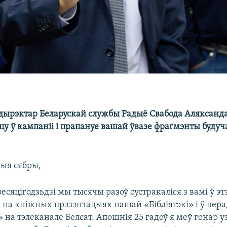
ырэктар Беларускай службы Радыё Свабода Аляксанд
у ў кампаніі і прапануе вашай ўвазе фрагмэнты будуча
ыя сябры,
зесяцігодзьдзі мы тысячы разоў сустракаліся з вамі ў эт
 на кніжных прэзэнтацыях нашай «Бібліятэкі» і ў пер
 на тэлеканале Белсат. Апошнія 25 гадоў я меў гонар 