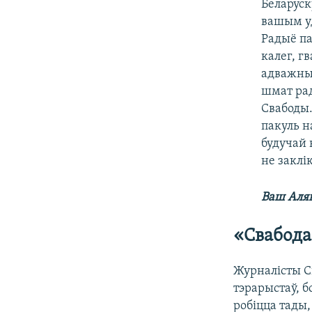
Беларуск
вашым уд
Радыё па
калег, г
адважных
шмат рад
Свабоды.
пакуль н
будучай 
не заклі
Ваш Аляк
«Свабода
Журналісты С
тэрарыстаў, 
робіцца тады,