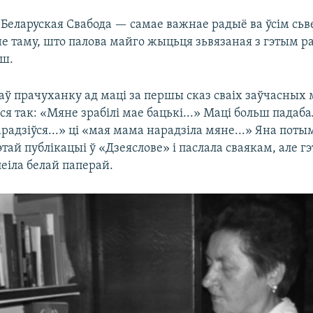
Беларуская Свабода — самае важнае радыё ва ўсім сьв
е таму, што палова майго жыцьця зьвязаная з гэтым р
ьш.
аў прачуханку ад маці за першы сказ сваіх заўчасных 
ся так: «Мяне зрабілі мае бацькі...» Маці больш падаб
радзіўся...» ці «мая мама нарадзіла мяне...» Яна поты
гэтай публікацыі ў «Дзеяслове» і паслала сваякам, але г
еіла белай паперай.