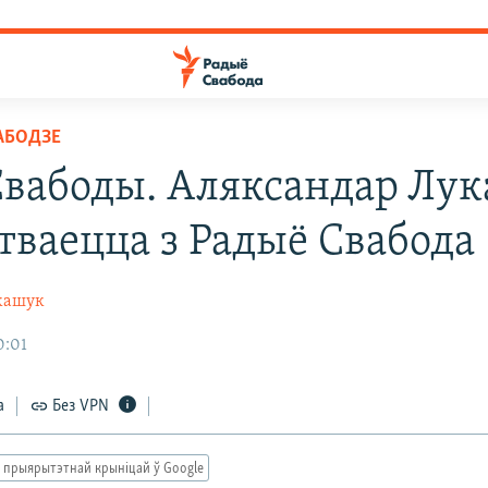
АБОДЗЕ
Свабоды. Аляксандар Лу
ітваецца з Радыё Свабода
кашук
0:01
а
Без VPN
 прыярытэтнай крыніцай ў Google