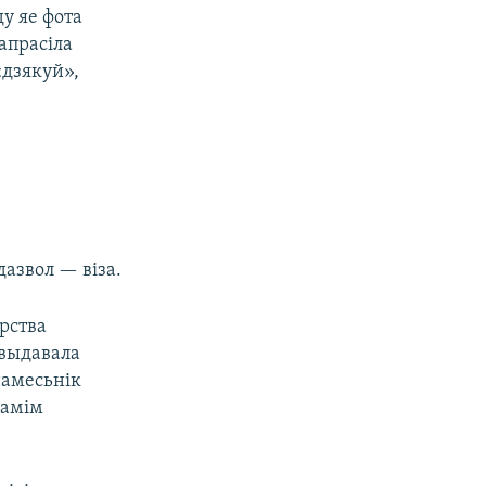
ду яе фота
папрасіла
«дзякуй»,
дазвол — віза.
рства
 выдавала
намесьнік
самім