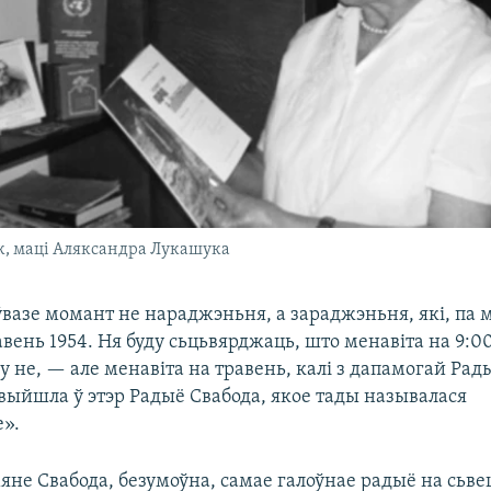
, маці Аляксандра Лукашука
ўвазе момант не нараджэньня, а зараджэньня, які, па м
вень 1954. Ня буду сьцьвярджаць, што менавіта на 9:00
у не, — але менавіта на травень, калі з дапамогай Рад
 выйшла ў этэр Радыё Свабода, якое тады называлася
».
яне Свабода, безумоўна, самае галоўнае радыё на сьвеце