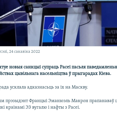
элі, 24 сакавіка 2022
хтуе новыя санкцыі супраць Расеі пасьля паведамленьн
йствах цывільнага насельніцтва ў прыгарадах Кіева.
ада усклала адказнасьць за іх на Маскву.
этым прэзыдэнт Францыі Эманюэль Макрон прапанаваў 
кі краінамі ЭЗ вугалю і нафты з Расеі.