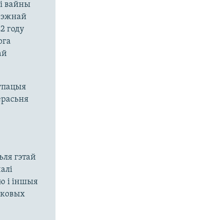
і вайны
ярэжнай
2 году
ога
ай
упацыя
ерасьня
ьля гэтай
алі
ю і іншыя
сковых