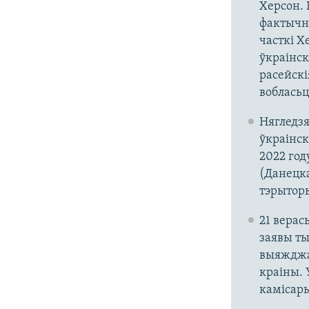
Херсон. 
фактычна
часткі Х
ўкраінск
расейскі
вобласьц
Нягледзя
ўкраінск
2022 год
(Данецка
тэрыторы
21 верас
заявы ты
выяжджац
краіны. 
камісары