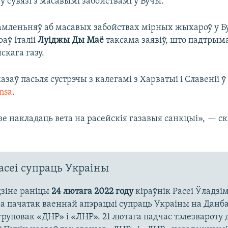
 ў сувязі з масавымі забойствамі ў Бучы.
амленьняў аб масавых забойствах мірных жыхароў у Бу
аў Італіі
Луіджы Ды Маё
таксама заявіў, што падтрым
скага газу.
казаў пасьля сустрэчы з калегамі з Харватыі і Славеніі ў
nsa
.
дзе накладаць вета на расейскія газавыя санкцыі», — с
асеі супраць Украіны
дзіне раніцы
24 лютага 2022 году
кіраўнік Расеі Ўладзі
ра пачатак ваеннай апэрацыі супраць Украіны на Данба
груповак «ДНР» і «ЛНР». 21 лютага падчас тэлезвароту 