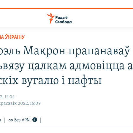
НА ЎКРАІНУ
эль Макрон прапанаваў
ьвязу цалкам адмовіцца 
скіх вугалю і нафты
, 14:34
красавік 2022, 15:09
а
Без VPN