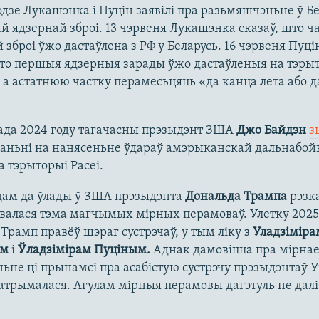
одзе Лукашэнка і Пуцін заявілі пра разьмяшчэньне ў Бе
й ядзернай зброі. 13 чэрвеня Лукашэнка сказаў, што ч
 зброі ўжо дастаўлена з РФ у Беларусь. 16 чэрвеня Пуці
што першыя ядзерныя зарады ўжо дастаўленыя на тэр
, а астатнюю частку перамесьцяць «да канца лета або д
пада 2024 году тагачасны прэзыдэнт ЗША
Джо Байдэн
з
аньні на нанясеньне ўдараў амэрыканскай дальнабой
а тэрыторыі Расеі.
дам да ўлады ў ЗША прэзыдэнта
Дональда Трампа
рэзк
валася тэма магчымых мірных перамоваў. Улетку 2025
Трамп правёў шэраг сустрэчаў, у тым ліку з
Уладзіміра
ім
і
Ўладзімірам Пуціным.
Аднак дамовіцца пра мірна
ьне ці прынамсі пра асабістую сустрэчу прэзыдэнтаў У
 атрымалася. Агулам мірныя перамовы дагэтуль не далі