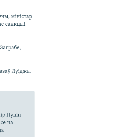
чы, міністар
ае санкцыі
 Заграбе,
казаў Луіджы
мір Пуцін
се на
да