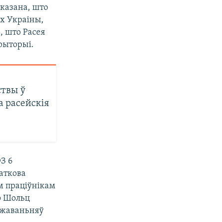
казана, што
х Украіны,
, што Расея
рыторыі.
ствы ў
а расейскія
З 6
даткова
ым праціўнікам
ф Шольц
ежаваньняў