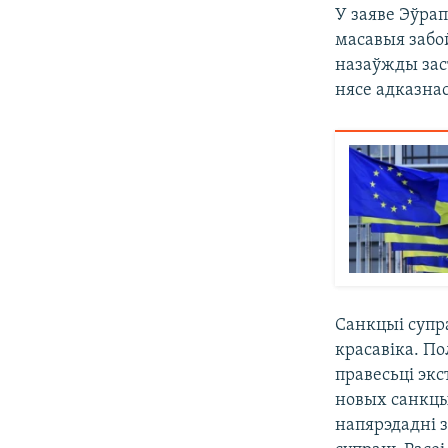
У заяве Эўра
масавыя забо
назаўжды заст
нясе адказна
Санкцыі супра
красавіка. По
правесьці экс
новых санкцы
напярэдадні 