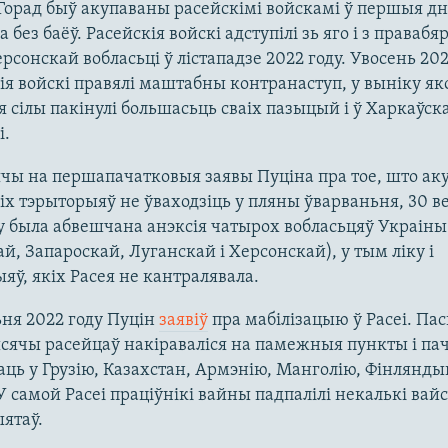
Горад быў акупаваны расейскімі войскамі ў першыя дн
 без баёў. Расейскія войскі адступілі зь яго і з праваб
ерсонскай вобласьці ў лістападзе 2022 году. Увосень 202
ія войскі правялі маштабны контранаступ, у выніку як
я сілы пакінулі большасьць сваіх пазыцый і ў Харкаўск
і.
чы на першапачатковыя заявы Пуціна пра тое, што ак
іх тэрыторыяў не ўваходзіць у пляны ўварваньня, 30 в
у была абвешчана анэксія чатырох вобласьцяў Украіны
й, Запароскай, Луганскай і Херсонскай), у тым ліку і
яў, якіх Расея не кантралявала.
ьня 2022 году Пуцін
заявіў
пра мабілізацыю ў Расеі. Пас
сячы расейцаў накіраваліся на памежныя пункты і пач
ь у Грузію, Казахстан, Армэнію, Манголію, Фінлянды
У самой Расеі праціўнікі вайны падпалілі некалькі вай
ятаў.