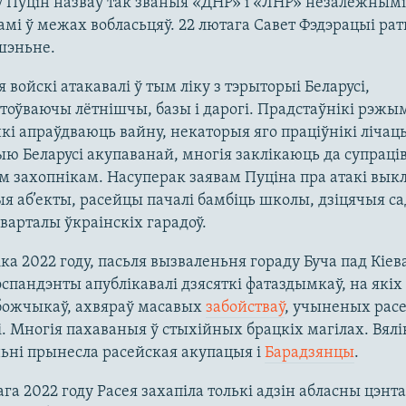
 Пуцін назваў так званыя «ДНР» і «ЛНР» незалежнымі
мі ў межах вобласьцяў. 22 лютага Савет Фэдэрацыі ра
шэньне.
я войскі атакавалі ў тым ліку з тэрыторыі Беларусі,
оўваючы лётнішчы, базы і дарогі. Прадстаўнікі рэжы
і апраўдваюць вайну, некаторыя яго праціўнікі лічац
ю Беларусі акупаванай, многія заклікаюць да супраці
м захопнікам. Насуперак заявам Пуціна пра атакі вык
я аб’екты, расейцы пачалі бамбіць школы, дзіцячыя сад
арталы ўкраінскіх гарадоў.
іка 2022 году, пасьля вызваленьня гораду Буча пад Кіев
спандэнты апублікавалі дзясяткі фатаздымкаў, на якіх
ябожчыкаў, ахвяраў масавых
забойстваў
, учыненых расе
. Многія пахаваныя ў стыхійных брацкіх магілах. Вялі
ьні прынесла расейская акупацыя і
Барадзянцы
.
ага 2022 году Расея захапіла толькі адзін абласны цэнт