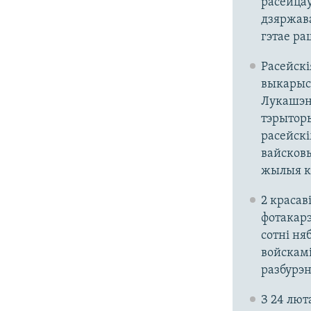
расейцаў
дзяржава
гэтае ра
Расейскі
выкарыст
Лукашэнк
тэрыторы
расейскі
вайсковы
жылыя кв
2 красав
фотакарэ
сотні н
войскамі
разбурэн
З 24 лют