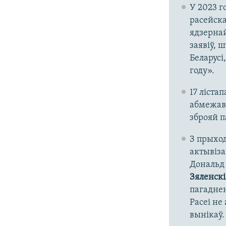
У 2023 г
расейска
ядзернай
заявіў, 
Беларусі
году».
17 ліста
абмежав
зброяй п
З прыхо
актывіза
Дональд 
Зяленск
пагаднен
Расеі не
вынікаў.