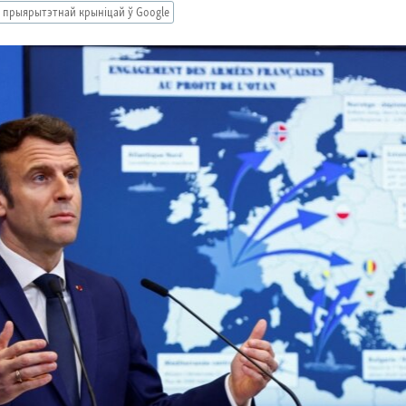
 прыярытэтнай крыніцай ў Google