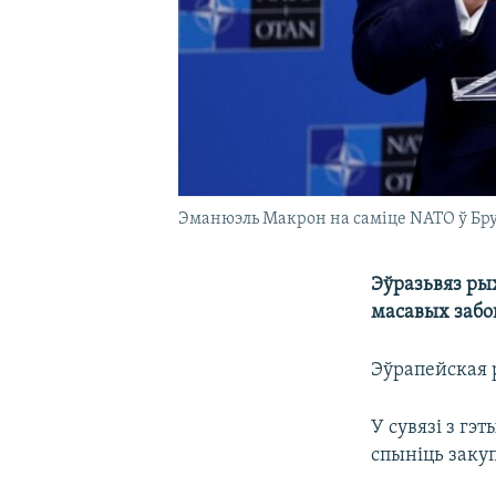
Эманюэль Макрон на саміце NATO ў Брус
Эўразьвяз ры
масавых забо
Эўрапейская р
У сувязі з г
спыніць закуп