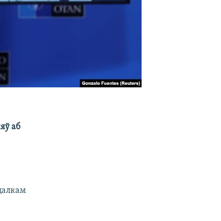
яў аб
цалкам