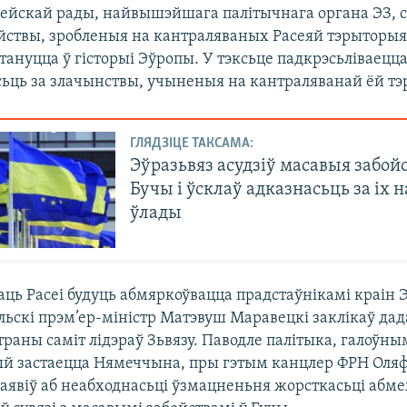
пейскай рады, найвышэйшага палітычнага органа ЭЗ, с
йствы, зробленыя на кантраляваных Расеяй тэрыторыя
ануцца ў гісторыі Эўропы. У тэксьце падкрэсьліваецца
сьць за злачынствы, учыненыя на кантраляванай ёй тэ
ГЛЯДЗІЦЕ ТАКСАМА:
Эўразьвяз асудзіў масавыя забой
Бучы і ўсклаў адказнасьць за іх н
ўлады
ць Расеі будуць абмяркоўвацца прадстаўнікамі краін Э
льскі прэм’ер-міністр Матэвуш Маравецкі заклікаў да
траны саміт лідэраў Зьвязу. Паводле палітыка, галоўн
й застаецца Нямеччына, пры гэтым канцлер ФРН Оля
заявіў аб неабходнасьці ўзмацненьня жорсткасьці абм