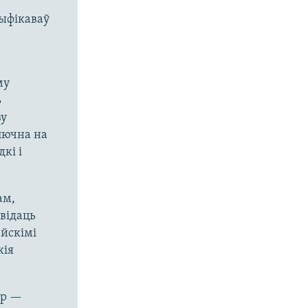
тыфікаваў
му
ь
ву
лючна на
кі і
ам,
 відаць
йскімі
кія
ар —