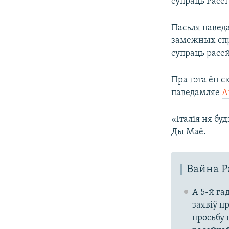
супраць Расеі
Пасьля павед
замежных спр
супраць расей
Пра гэта ён с
паведамляе
A
«Італія ня бу
Ды Маё.
Вайна Р
А 5-й га
заявіў п
просьбу 