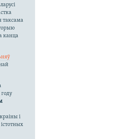
ларусі
астка
н таксама
ыторыю
а канца
ьняў
най
а
 году
м
е
краіны і
 істотных