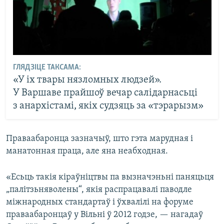
ГЛЯДЗІЦЕ ТАКСАМА:
«У іх твары нязломных людзей».
У Варшаве прайшоў вечар салідарнасьці
з анархістамі, якіх судзяць за «тэрарызм»
Праваабаронца зазначыў, што гэта марудная і
манатонная праца, але яна неабходная.
«Есьць такія кіраўніцтвы па вызначэньні паняцьця
„палітзьняволены“, якія распрацавалі паводле
міжнародных стандартаў і ўхвалілі на форуме
праваабаронцаў у Вільні ў 2012 годзе, — нагадаў