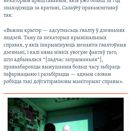
некаторым арыштаваным, якія ўжо больш за год
знаходзяцца за кратамі, Салаўёў пракамэнтаваў
так:
«Важны крытэр — адсутнасьць гвалту ў дзеяньнях
людзей. Таму па некаторых крымінальных
справах, у якіх інкрымінуюць менавіта гвалтоўныя
дзеяньні, і калі няма ніякіх увогуле фактаў таго,
што адбывалася ^[падчас затрыманьня^],
праваабаронцы вымушаныя больш часу зьбіраць
інфармацыяю і разьбірацца — адным словам
робіцца такі доўгатэрміновы маніторынг справы».