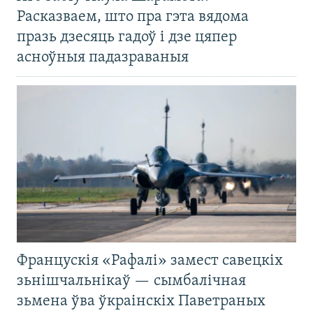
Расказваем, што пра гэта вядома
празь дзесяць гадоў і дзе цяпер
асноўныя падазраваныя
Францускія «Рафалі» замест савецкіх
зьнішчальнікаў — сымбалічная
зьмена ўва ўкраінскіх Паветраных