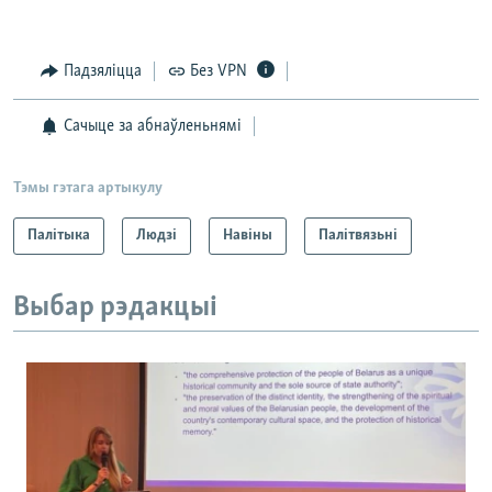
Падзяліцца
Без VPN
Сачыце за абнаўленьнямі
Тэмы гэтага артыкулу
Палітыка
Людзі
Навіны
Палітвязьні
Выбар рэдакцыі