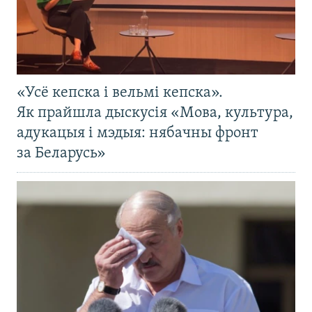
«Усё кепска і вельмі кепска».
Як прайшла дыскусія «Мова, культура,
адукацыя і мэдыя: нябачны фронт
за Беларусь»