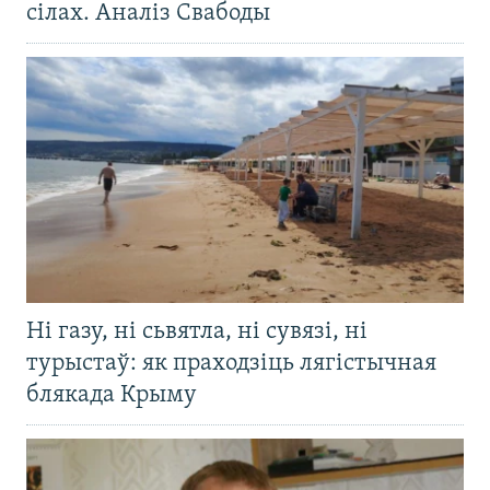
сілах. Аналіз Свабоды
Ні газу, ні сьвятла, ні сувязі, ні
турыстаў: як праходзіць лягістычная
блякада Крыму