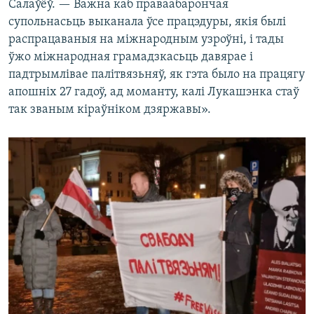
Салаўёў. — Важна каб праваабарончая
супольнасьць выканала ўсе працэдуры, якія былі
распрацаваныя на міжнародным узроўні, і тады
ўжо міжнародная грамадзкасьць давярае і
падтрымлівае палітвязьняў, як гэта было на працягу
апошніх 27 гадоў, ад моманту, калі Лукашэнка стаў
так званым кіраўніком дзяржавы».