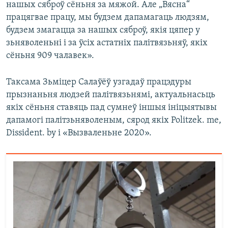
нашых сяброў сёньня за мяжой. Але „Вясна“
працягвае працу, мы будзем дапамагаць людзям,
будзем змагацца за нашых сяброў, якія цяпер у
зьняволеньні і за ўсіх астатніх палітвязьняў, якіх
сёньня 909 чалавек».
Таксама Зьміцер Салаўёў узгадаў працэдуры
прызнаньня людзей палітвязьнямі, актуальнасьць
якіх сёньня ставяць пад сумнеў іншыя ініцыятывы
дапамогі палітзьняволеным, сярод якіх Politzek. me,
Dissident. by і «Вызваленьне 2020».