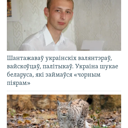
Шантажаваў украінскіх валянтэраў,
вайскоўцаў, палітыкаў. Украіна шукае
беларуса, які займаўся «чорным
піярам»