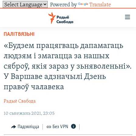
Powered by
Translate
Лінкі
ўнівэрсальнага
доступу
ПАЛІТВЯЗЬНІ
НАВІНЫ
Перайсьці
«Будзем працягваць дапамагаць
да
ТОЛЬКІ НА СВАБОДЗЕ
УСЕ НАВІНЫ
людзям і змагацца за нашых
галоўнага
СУВЯЗЬ
ВІДЭА І ФОТА
ТЭСТЫ
зьместу
сяброў, якія зараз у зьняволеньні».
Перайсьці
ПАДПІСАЦЦА
ЛЮДЗІ
БЛОГІ
АБЫСЬЦІ БЛЯКАВАНЬНЕ
У Варшаве адзначылі Дзень
да
ПАЛІТЫКА
ГІСТОРЫЯ НА СВАБОДЗЕ
ПАДЗЯЛІЦЦА ІНФАРМАЦЫЯЙ
RSS
правоў чалавека
галоўнай
САЧЫЦЕ ЗА АБНАЎЛЕНЬНЯМІ
навігацыі
ЭКАНОМІКА
ПАДКАСТЫ
ПАДКАСТЫ
Радыё Свабода
Перайсьці
ВАЙНА
КНІГІ
FACEBOOK
да
10 сьнежань 2021, 23:05
БЕЛАРУСЫ НА ВАЙНЕ
АЎДЫЁКНІГІ
TWITTER
пошуку
Падзяліцца
Без VPN
ПАЛІТВЯЗЬНІ
PREMIUM
Усе сайты РС/РСЭ