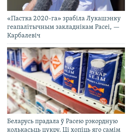
«Пастка 2020-га» зрабіла Лукашэнку
геапалітычным закладнікам Расеі, —
Карбалевіч
Беларусь прадала ў Расею рэкордную
колькасьць цукру. Ці хопіць яго самім