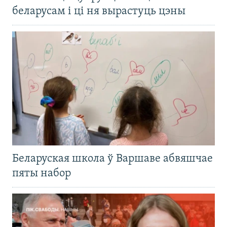
беларусам і ці ня вырастуць цэны
Беларуская школа ў Варшаве абвяшчае
пяты набор