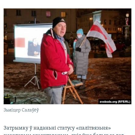
Зьміцер Салаўёў
Затрымку ў наданьні статусу «палітвязьня»