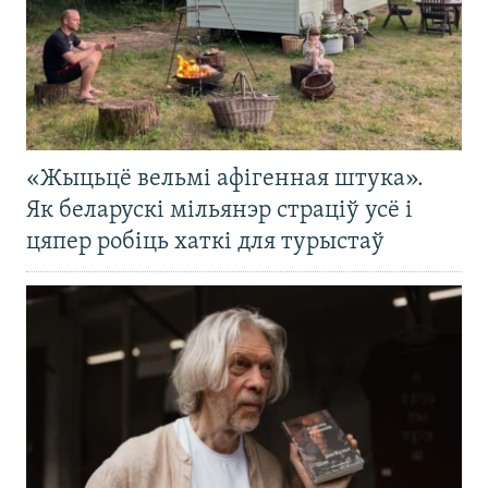
«Жыцьцё вельмі афігенная штука».
Як беларускі мільянэр страціў усё і
цяпер робіць хаткі для турыстаў