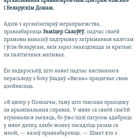
арганізаваная праваабарончым Цэнтрам «Вясна»
і Беларускім Домам.
Адзін з арганізатараў мерапрыемства,
праваабаронца
Зьміцер Салаўёў
, падчас сваёй
прамовы выказаў падтрымку затрыманым калегам
і ўсім беларусам, якія зараз знаходзяцца за кратамі
па палітычных матывах.
Ён падкрэсьліў, што нават падчас няспыннага
перасьледу з боку ўладаў «Вясна» працягвае сваю
дзейнасьць.
«Я цяпер у Польшчы, таму што таксама праходжу
па крымінальных справах. У мяне са сваёй сям’ёй
атрымалася зьехаць, бо ўжо ішлі пагрозы адабраць
у мяне дачку, альбо жонку пасадзіць разам са
мной, — казаў праваабаронца. — Шмат хто з