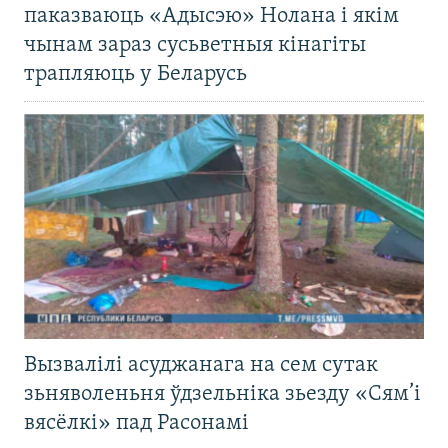
паказваюць «Адысэю» Нолана і якім
чынам зараз сусьветныя кінагіты
трапляюць у Беларусь
Вызвалілі асуджанага на сем сутак
зьняволеньня ўдзельніка зьезду «Сям’і
вясёлкі» пад Расонамі