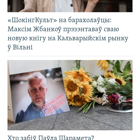
«ШокінгКульт» на барахолаўцы:
Максім Жбанкоў прэзэнтаваў сваю
новую кнігу на Кальварыйскім рынку
ў Вільні
Хто забіў Паўла Шарамета?