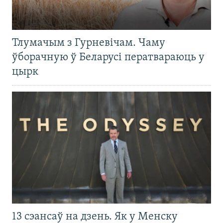
Тлумачым з Гурневічам. Чаму
ўборачную ў Беларусі ператвараюць у
цырк
13 сэансаў на дзень. Як у Менску