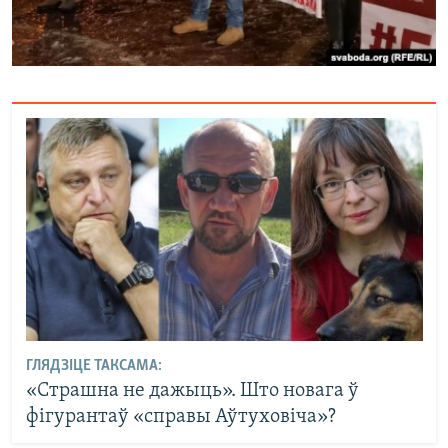
ГЛЯДЗІЦЕ ТАКСАМА:
«Страшна не дажыць». Што новага ў
фігурантаў «справы Аўтуховіча»?