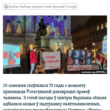
КУЛЬТУРА
МОВА
Зрабіце Свабоду прыярытэтнай крыніцай ў Google
КАЛЯНДАР
НА ХВАЛЯХ СВАБОДЫ
10 сьнежня споўнілася 73 гады з моманту
прыняцьця Ўсеагульнай дэклярацыі правоў
чалавека. З гэтай нагоды ў цэнтры Варшавы сёньня
адбылася акцыя ў падтрымку палітзьняволеных,