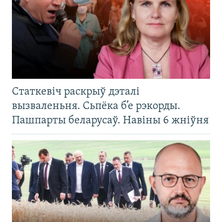
Статкевіч раскрыў дэталі
вызваленьня. Сьпёка б’е рэкорды.
Пашпарты беларусаў. Навіны 6 жніўня