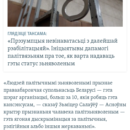
ГЛЯДЗІЦЕ ТАКСАМА:
«Прэзумпцыя невінаватасьці з далейшай
рэабілітацыяй». Ініцыятывы дапамогі
палітвязьням пра тое, як варта надаваць
гэты статус зьняволеным
«Людзей палітычнымі зьняволенымі прызнае
праваабарончая супольнасьць Беларусі — гэта
шэраг арганізацыі, больш за 10, якія робяць гэта
кансэнсусам, — сказаў Зьміцер Салаўёў — Асноўны
крытэр прызнаньня чалавека палітзьняволеным —
гэта ягоная дыскрымінацыя за палітычныя,
рэлігійныя альбо іншыя меркаваньні».