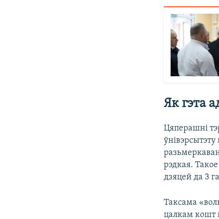
Як гэта 
Цяперашні тэ
ўнівэрсытэту 
разьмеркаван
рэдкая. Такое
дзяцей да 3 га
Таксама «вол
цалкам кошт 