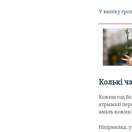
У выніку грош
Колькі ч
Кожны год Бе
атрымалі перш
амаль кожны 
Напрыклад, у 