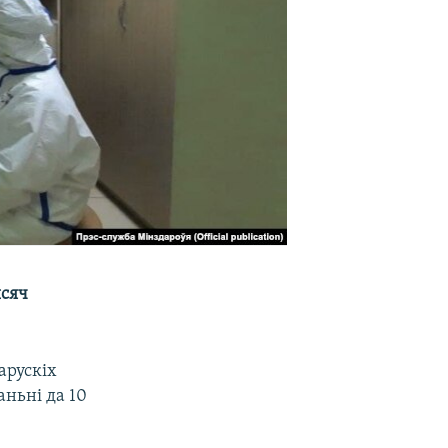
ысяч
арускіх
ньні да 10