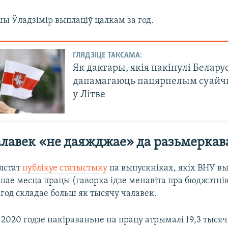
ы Ўладзімір выплаціў цалкам за год.
ГЛЯДЗІЦЕ ТАКСАМА:
Як дактары, якія пакінулі Беларус
дапамагаюць пацярпелым суайч
у Літве
алавек «не даяжджае» да разьмерка
лстат
публікуе статыстыку
па выпускніках, якіх ВНУ вып
ае месца працы (гаворка ідзе менавіта пра бюджэтнік
год складае больш як тысячу чалавек.
2020 годзе накіраваньне на працу атрымалі 19,3 тысяч