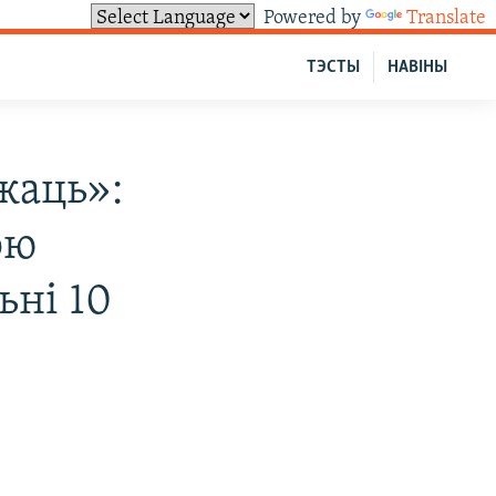
Powered by
Translate
ТЭСТЫ
НАВІНЫ
жаць»:
эю
ьні 10