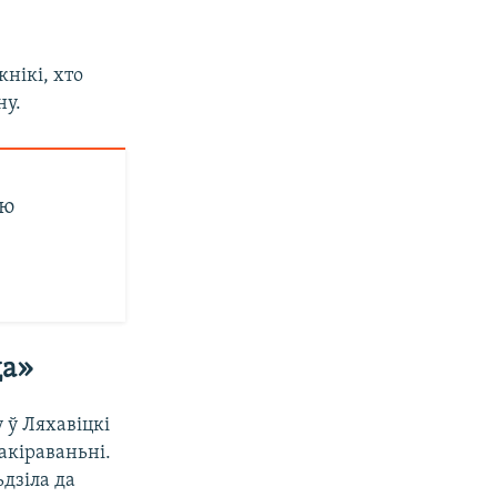
нікі, хто
ну.
ую
да»
 ў Ляхавіцкі
акіраваньні.
ьдзіла да