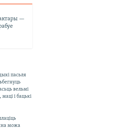
Дактары —
рабуе
дыкі пасьля
зьбегнуць
сьць вельмі
 маці і бацькі
плаціць
яна можа