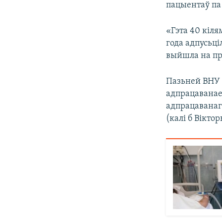
пацыентаў па 
«Гэта 40 кіля
года адпусьці
выйшла на пра
Пазьней ВНУ р
адпрацаванае
адпрацаванага
(калі б Вікто