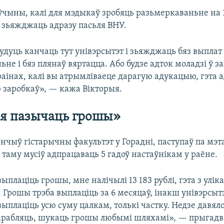
ўчыны, калі для мэдыкаў зробяць разьмеркаваньне на 1
ь зьяжджаць адразу пасьля ВНУ.
удуць канчаць тут унівэрсытэт і зьяжджаць бяз выплат
не і бяз плянаў вяртацца. Або будзе адток моладзі ў 
раінах, калі вы атрымліваеце дарагую адукацыю, гэта а
 заробкаў», — кажа Вікторыя.
ся пазычаць грошы»
ончыў гістарычны факультэт у Горадні, паступаў па мэ
 таму мусіў адпрацаваць 5 гадоў настаўнікам у раёне.
плаціць грошы, мне налічылі 13 183 рублі, гэта з улік
 Грошы трэба выплаціць за 6 месяцаў, інакш унівэрсытэ
выплаціць усю суму цалкам, толькі частку. Недзе давял
арабляць, шукаць грошы любымі шляхамі», — прыгадва