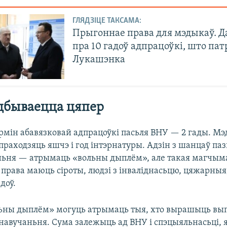
ГЛЯДЗІЦЕ ТАКСАМА:
Прыгоннае права для мэдыкаў. 
пра 10 гадоў адпрацоўкі, што пат
Лукашэнка
адбываецца цяпер
рмін абавязковай адпрацоўкі пасьля ВНУ — 2 гады. Мэ
праходзяць яшчэ і год інтэрнатуры. Адзін з шанцаў па
ьня — атрымаць «вольны дыплём», але такая магчыма
 права маюць сіроты, людзі з інваліднасьцю, цяжарныя,
доў.
ьны дыплём» могуць атрымаць тыя, хто вырашыць вы
навучаньня. Сума залежыць ад ВНУ і спэцыяльнасьці, 