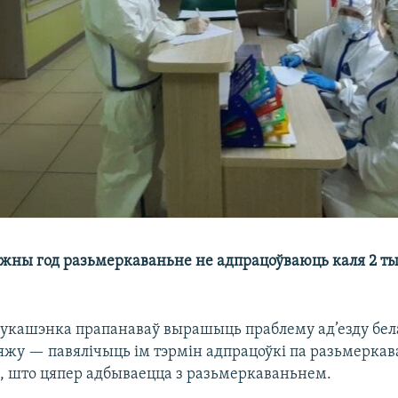
ожны год разьмеркаваньне не адпрацоўваюць каля 2 т
укашэнка прапанаваў вырашыць праблему ад’езду бел
яжу — павялічыць ім тэрмін адпрацоўкі па разьмеркава
м, што цяпер адбываецца з разьмеркаваньнем.