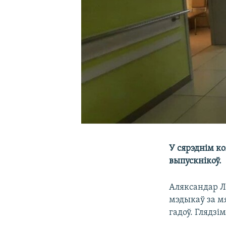
У сярэднім к
выпускнікоў.
Аляксандар Л
мэдыкаў за м
гадоў. Глядзі