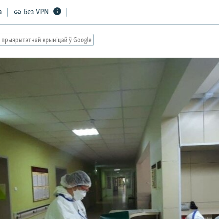
а
Без VPN
 прыярытэтнай крыніцай ў Google