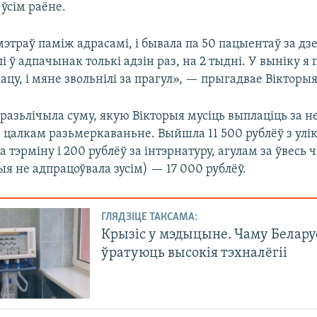
ўсім раёне.
мэтраў паміж адрасамі, і бывала па 50 пацыентаў за дзен
лі ў адпачынак толькі адзін раз, на 2 тыдні. У выніку я 
цу, і мяне звольнілі за прагул», — прыгадвае Вікторыя
азьлічыла суму, якую Вікторыя мусіць выплаціць за н
 цалкам разьмеркаваньне. Выйшла 11 500 рублёў з улі
 тэрміну і 200 рублёў за інтэрнатуру, агулам за ўвесь 
рыя не адпрацоўвала зусім) — 17 000 рублёў.
ГЛЯДЗІЦЕ ТАКСАМА:
Крызіс у мэдыцыне. Чаму Белару
ўратуюць высокія тэхналёгіі