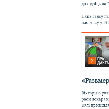
даходзіць да 
Пяць гадоў п
паступаў у ВН
«Разьмерк
Вікторыю разь
раён лекарам 
Калі прыйшла 