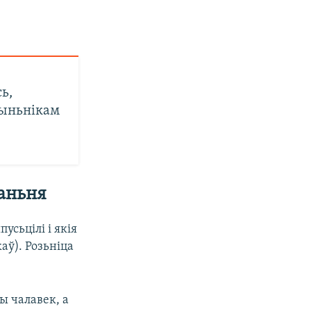
ь,
ыньнікам
ваньня
усьцілі і якія
аў). Розьніца
ы чалавек, а