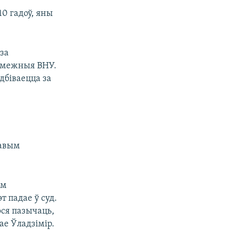
0 гадоў, яны
 за
замежныя ВНУ.
дбіваецца за
тавым
ам
т падае ў суд.
ося пазычаць,
е Ўладзімір.