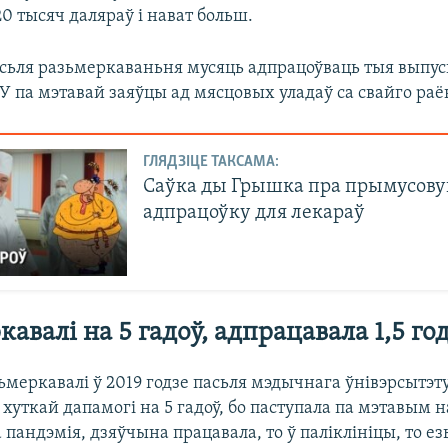
20 тысяч даляраў і нават больш.
асьля разьмеркаваньня мусяць адпрацоўваць тыя выпуск
У па мэтавай заяўцы ад мясцовых уладаў са свайго раё
ГЛЯДЗІЦЕ ТАКСАМА:
Саўка ды Грышка пра прымусов
адпрацоўку для лекараў
авалі на 5 гадоў, адпрацавала 1,5 го
меркавалі ў 2019 годзе пасьля мэдычнага ўнівэрсытэту
хуткай дапамогі на 5 гадоў, бо паступала па мэтавым н
пандэмія, дзяўчына працавала, то ў паліклініцы, то ез