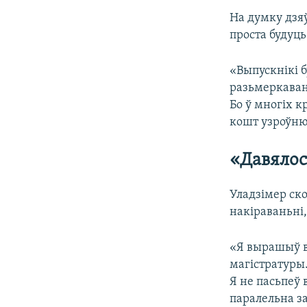
На думку дзя
проста будуц
«Выпускнікі б
разьмеркавань
Бо ў многіх к
кошт узроўню
«Давяло
Уладзімер ск
накіраваньні,
«Я вырашыў вы
магістратуры.
Я не пасьпеў 
паралельна з