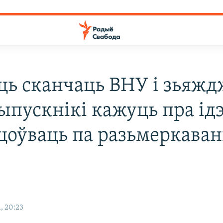
ць сканчаць ВНУ і зьяжд
ыпускнікі кажуць пра ід
цоўваць па разьмеркаван
, 20:23