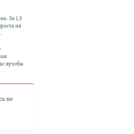
ь. За 1,5
проста ня
.
е
кам
час вучобы
сь не