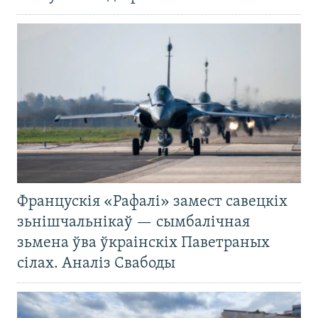
Францускія «Рафалі» замест савецкіх
зьнішчальнікаў — сымбалічная
зьмена ўва ўкраінскіх Паветраных
сілах. Аналіз Свабоды