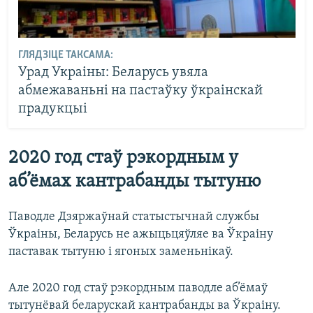
ГЛЯДЗІЦЕ ТАКСАМА:
Урад Украіны: Беларусь увяла
абмежаваньні на пастаўку ўкраінскай
прадукцыі
2020 год стаў рэкордным у
аб’ёмах кантрабанды тытуню
Паводле Дзяржаўнай статыстычнай службы
Ўкраіны, Беларусь не ажыцьцяўляе ва Ўкраіну
паставак тытуню і ягоных заменьнікаў.
Але 2020 год стаў рэкордным паводле аб’ёмаў
тытунёвай беларускай кантрабанды ва Ўкраіну.