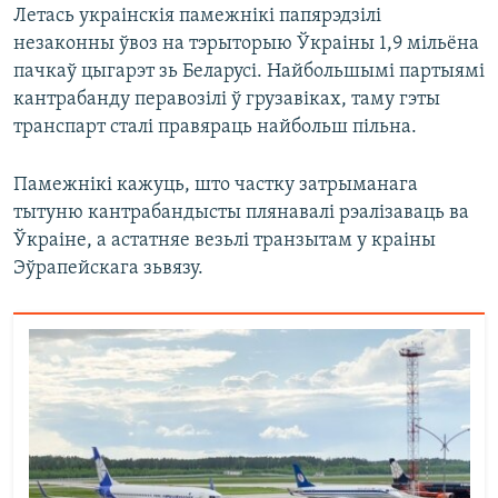
Летась украінскія памежнікі папярэдзілі
незаконны ўвоз на тэрыторыю Ўкраіны 1,9 мільёна
пачкаў цыгарэт зь Беларусі. Найбольшымі партыямі
кантрабанду перавозілі ў грузавіках, таму гэты
транспарт сталі правяраць найбольш пільна.
Памежнікі кажуць, што частку затрыманага
тытуню кантрабандысты плянавалі рэалізаваць ва
Ўкраіне, а астатняе везьлі транзытам у краіны
Эўрапейскага зьвязу.