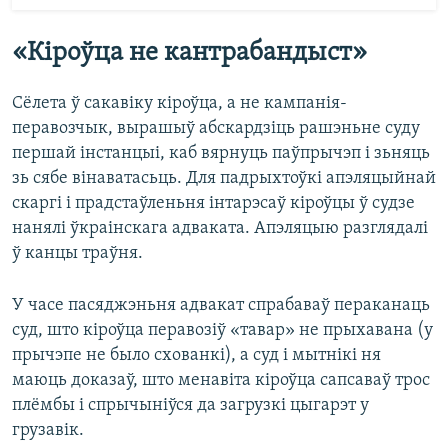
«Кіроўца не кантрабандыст»
Сёлета ў сакавіку кіроўца, а не кампанія-
перавозчык, вырашыў абскардзіць рашэньне суду
першай інстанцыі, каб вярнуць паўпрычэп і зьняць
зь сябе вінаватасьць. Для падрыхтоўкі апэляцыйнай
скаргі і прадстаўленьня інтарэсаў кіроўцы ў судзе
нанялі ўкраінскага адваката. Апэляцыю разглядалі
ў канцы траўня.
У часе пасяджэньня адвакат спрабаваў пераканаць
суд, што кіроўца перавозіў «тавар» не прыхавана (у
прычэпе не было схованкі), а суд і мытнікі ня
маюць доказаў, што менавіта кіроўца сапсаваў трос
плёмбы і спрычыніўся да загрузкі цыгарэт у
грузавік.