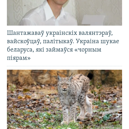
Шантажаваў украінскіх валянтэраў,
вайскоўцаў, палітыкаў. Украіна шукае
беларуса, які займаўся «чорным
піярам»