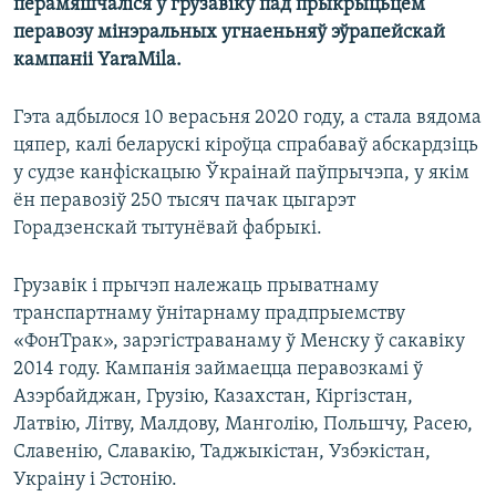
перамяшчаліся ў грузавіку пад прыкрыцьцём
перавозу мінэральных угнаеньняў эўрапейскай
кампаніі YaraMila.
Гэта адбылося 10 верасьня 2020 году, а стала вядома
цяпер, калі беларускі кіроўца спрабаваў абскардзіць
у судзе канфіскацыю Ўкраінай паўпрычэпа, у якім
ён перавозіў 250 тысяч пачак цыгарэт
Горадзенскай тытунёвай фабрыкі.
Грузавік і прычэп належаць прыватнаму
транспартнаму ўнітарнаму прадпрыемству
«ФонТрак», зарэгістраванаму ў Менску ў сакавіку
2014 году. Кампанія займаецца перавозкамі ў
Азэрбайджан, Грузію, Казахстан, Кіргізстан,
Латвію, Літву, Малдову, Манголію, Польшчу, Расею,
Славенію, Славакію, Таджыкістан, Узбэкістан,
Украіну і Эстонію.