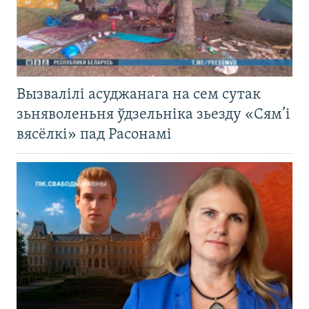
Вызвалілі асуджанага на сем сутак
зьняволеньня ўдзельніка зьезду «Сям’і
вясёлкі» пад Расонамі