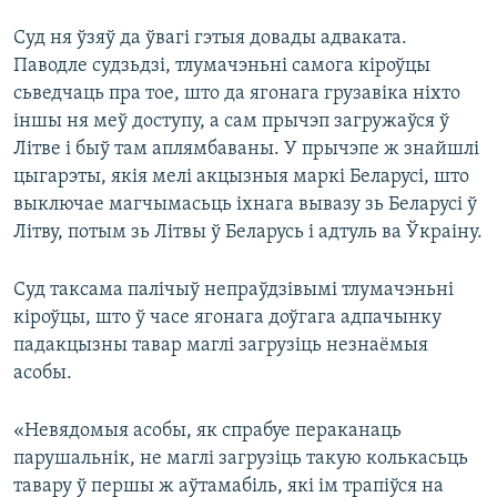
Суд ня ўзяў да ўвагі гэтыя довады адваката.
Паводле судзьдзі, тлумачэньні самога кіроўцы
сьведчаць пра тое, што да ягонага грузавіка ніхто
іншы ня меў доступу, а сам прычэп загружаўся ў
Літве і быў там аплямбаваны. У прычэпе ж знайшлі
цыгарэты, якія мелі акцызныя маркі Беларусі, што
выключае магчымасьць іхнага вывазу зь Беларусі ў
Літву, потым зь Літвы ў Беларусь і адтуль ва Ўкраіну.
Суд таксама палічыў непраўдзівымі тлумачэньні
кіроўцы, што ў часе ягонага доўгага адпачынку
падакцызны тавар маглі загрузіць незнаёмыя
асобы.
«Невядомыя асобы, як спрабуе пераканаць
парушальнік, не маглі загрузіць такую колькасьць
тавару ў першы ж аўтамабіль, які ім трапіўся на