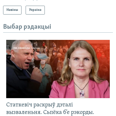
Навіны
Украіна
Выбар рэдакцыі
Статкевіч раскрыў дэталі
вызваленьня. Сьпёка б’е рэкорды.