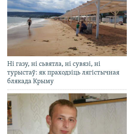
Ні газу, ні сьвятла, ні сувязі, ні
турыстаў: як праходзіць лягістычная
блякада Крыму