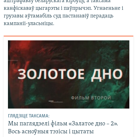
аштрафаваў беларускага кіроўцу, а таксама
канфіскаваў цыгарэты і паўпрычэп. Угнаеньне і
грузавы аўтамабіль суд пастанавіў перадаць
кампаніі-уласьніцы.
ГЛЯДЗІЦЕ ТАКСАМА:
Мы паглядзелі фільм «Залатое дно – 2».
Вось асноўныя тэзісы і цытаты