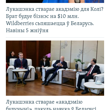
Лукашэнка стварае акадэмію для Колі?
Брат будуе бізнэс на $10 млн.
Wildberries сьпяшаецца ў Беларусь.
Навіны 5 жніўня
Лукашэнка стварае «акадэмію
будучыні», пакуль навука ў Беларусі