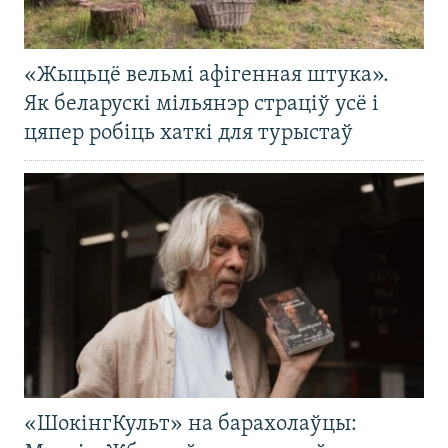
«Жыцьцё вельмі афігенная штука».
Як беларускі мільянэр страціў усё і
цяпер робіць хаткі для турыстаў
«ШокінгКульт» на барахолаўцы: