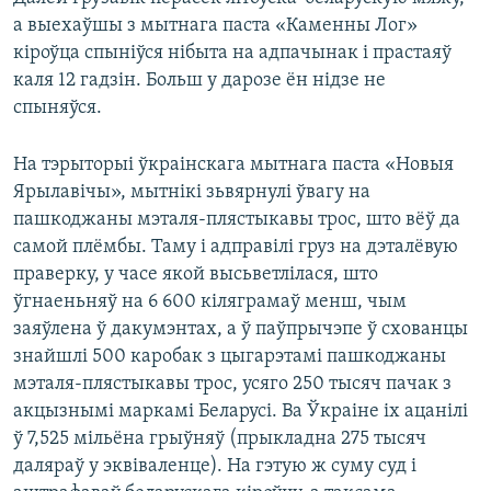
а выехаўшы з мытнага паста «Каменны Лог»
кіроўца спыніўся нібыта на адпачынак і прастаяў
каля 12 гадзін. Больш у дарозе ён нідзе не
спыняўся.
На тэрыторыі ўкраінскага мытнага паста «Новыя
Ярылавічы», мытнікі зьвярнулі ўвагу на
пашкоджаны мэталя-плястыкавы трос, што вёў да
самой плёмбы. Таму і адправілі груз на дэталёвую
праверку, у часе якой высьветлілася, што
ўгнаеньняў на 6 600 кіляграмаў менш, чым
заяўлена ў дакумэнтах, а ў паўпрычэпе ў схованцы
знайшлі 500 каробак з цыгарэтамі пашкоджаны
мэталя-плястыкавы трос, усяго 250 тысяч пачак з
акцызнымі маркамі Беларусі. Ва Ўкраіне іх ацанілі
ў 7,525 мільёна грыўняў (прыкладна 275 тысяч
даляраў у эквіваленце). На гэтую ж суму суд і