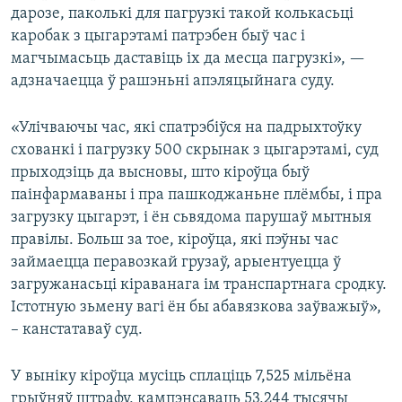
дарозе, паколькі для пагрузкі такой колькасьці
каробак з цыгарэтамі патрэбен быў час і
магчымасьць даставіць іх да месца пагрузкі», —
адзначаецца ў рашэньні апэляцыйнага суду.
«Улічваючы час, які спатрэбіўся на падрыхтоўку
схованкі і пагрузку 500 скрынак з цыгарэтамі, суд
прыходзіць да высновы, што кіроўца быў
паінфармаваны і пра пашкоджаньне плёмбы, і пра
загрузку цыгарэт, і ён сьвядома парушаў мытныя
правілы. Больш за тое, кіроўца, які пэўны час
займаецца перавозкай грузаў, арыентуецца ў
загружанасьці кіраванага ім транспартнага сродку.
Істотную зьмену вагі ён бы абавязкова заўважыў»,
– канстатаваў суд.
У выніку кіроўца мусіць сплаціць 7,525 мільёна
грыўняў штрафу, кампэнсаваць 53,244 тысячы