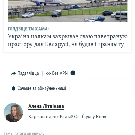
ГЛЯДЗІЦЕ ТАКСАМА:
Украіна цалкам закрывае сваю паветраную
прастору для Беларусі, ня будзе і транзыту
Падзяліцца
Без VPN
Сачыце за абнаўленьнямі
Алена Літвінава
Карэспандэнт Радыё Свабода ў Кіеве
Тэмы гэтага артыкулу