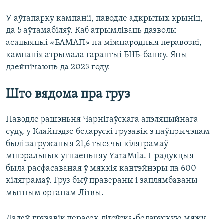
У аўтапарку кампаніі, паводле адкрытых крыніц,
да 5 аўтамабіляў. Каб атрымліваць дазволы
асацыяцыі «БАМАП» на міжнародныя перавозкі,
кампанія атрымала гарантыі БНБ-банку. Яны
дзейнічаюць да 2023 году.
Што вядома пра груз
Паводле рашэньня Чарнігаўскага апэляцыйнага
суду, у Клайпэдзе беларускі грузавік з паўпрычэпам
былі загружаныя 21,6 тысячы кіляграмаў
мінэральных угнаеньняў YaraMila. Прадукцыя
была расфасаваная ў мяккія кантэйнэры па 600
кіляграмаў. Груз быў правераны і заплямбаваны
мытным органам Літвы.
Далей грузавік перасек літоўска-беларускую мяжу,