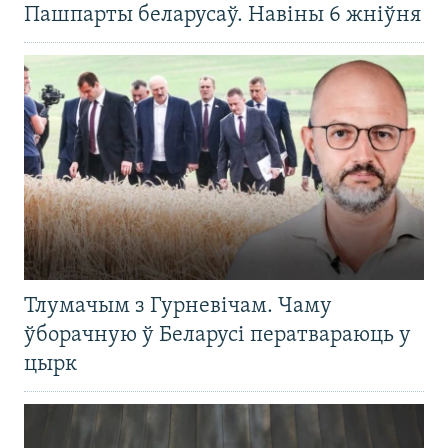
Пашпарты беларусаў. Навіны 6 жніўня
Тлумачым з Гурневічам. Чаму
ўборачную ў Беларусі ператвараюць у
цырк