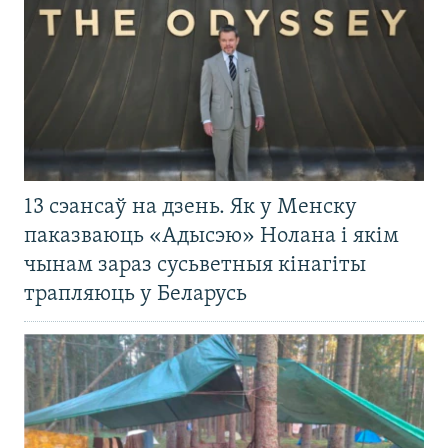
13 сэансаў на дзень. Як у Менску
паказваюць «Адысэю» Нолана і якім
чынам зараз сусьветныя кінагіты
трапляюць у Беларусь