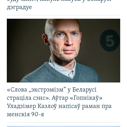
дэградуе
«Слова „экстрэмізм“ у Беларусі
страціла сэнс». Аўтар «Гопнікаў»
Уладзімер Казлоў напісаў раман пра
менскія 90-я