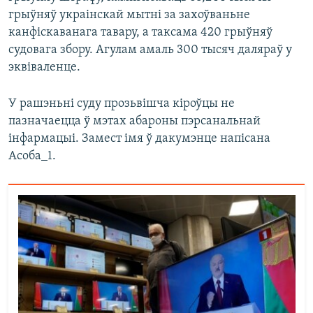
грыўняў украінскай мытні за захоўваньне
канфіскаванага тавару, а таксама 420 грыўняў
судовага збору. Агулам амаль 300 тысяч даляраў у
эквіваленце.
У рашэньні суду прозьвішча кіроўцы не
пазначаецца ў мэтах абароны пэрсанальнай
інфармацыі. Замест імя ў дакумэнце напісана
Асоба_1.