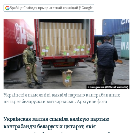
КУЛЬТУРА
МОВА
Зрабіце Свабоду прыярытэтнай крыніцай ў Google
КАЛЯНДАР
НА ХВАЛЯХ СВАБОДЫ
Украінскія памежнікі выявілі партыю кантрабандных
цыгарэт беларускай вытворчасьці. Архіўнае фота
Украінская мытня спыніла вялікую партыю
кантрабанды беларускіх цыгарэт, якія