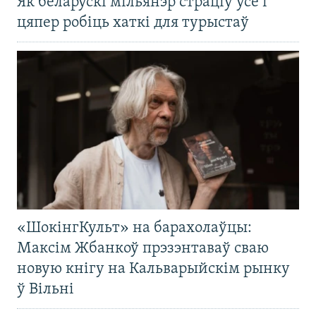
Як беларускі мільянэр страціў усё і
цяпер робіць хаткі для турыстаў
«ШокінгКульт» на барахолаўцы:
Максім Жбанкоў прэзэнтаваў сваю
новую кнігу на Кальварыйскім рынку
ў Вільні