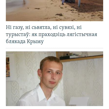
Ні газу, ні сьвятла, ні сувязі, ні
турыстаў: як праходзіць лягістычная
блякада Крыму