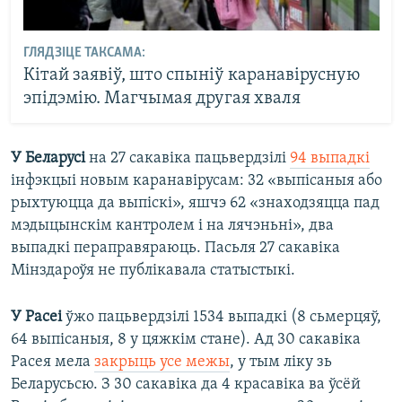
ГЛЯДЗІЦЕ ТАКСАМА:
Кітай заявіў, што спыніў каранавірусную
эпідэмію. Магчымая другая хваля
У Беларусі
на 27 сакавіка пацьвердзілі
94 выпадкі
інфэкцыі новым каранавірусам: 32 «выпісаныя або
рыхтуюцца да выпіскі», яшчэ 62 «знаходзяцца пад
мэдыцынскім кантролем і на лячэньні», два
выпадкі пераправяраюць. Пасьля 27 сакавіка
Мінздароўя не публікавала статыстыкі.
У Расеі
ўжо пацьвердзілі 1534 выпадкі (8 сьмерцяў,
64 выпісаныя, 8 у цяжкім стане). Ад 30 сакавіка
Расея мела
закрыць усе межы
, у тым ліку зь
Беларусьсю. З 30 сакавіка да 4 красавіка ва ўсёй