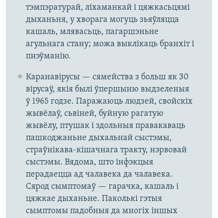
тэмпэратурай, ліхаманкай і цяжкасьцямі
дыханьня, у хворага могуць зьяўляцца
кашаль, млявасьць, пагаршэньне
агульнага стану; можа выклікаць бранхіт і
пнэўманію.
Каранавірусы — сямейства з больш як 30
вірусаў, якія былі ўпершыню выдзеленыя
ў 1965 годзе. Паражаюць людзей, свойскіх
жывёлаў, сьвіней, буйную рагатую
жывёлу, птушак і здольныя правакаваць
пашкоджаньне дыхальнай сыстэмы,
страўнікава-кішачнага тракту, нэрвовай
сыстэмы. Вядома, што інфэкцыя
перадаецца ад чалавека да чалавека.
Сярод сымптомаў — гарачка, кашаль і
цяжкае дыханьне. Паколькі гэтыя
сымптомы падобныя да многіх іншых