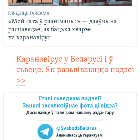
ГЛЯДЗІЦЕ ТАКСАМА:
«Мой тата ў рэанімацыі» — дзяўчына
распавядае, як бацька хварэе
на каранавірус
Каранавірус у Беларусі і ў
сьвеце. Як разьвіваюцца падзеі
>>
Сталі сьведкам падзеі?
Зьнялі эксклюзіўнае фота ці відэа?
Дасылайце ў Тэлеграм нашаму рэдактару
@SvabodaBelarus
Ананімнасьць гарантуем