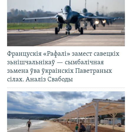
Францускія «Рафалі» замест савецкіх
зьнішчальнікаў — сымбалічная
зьмена ўва ўкраінскіх Паветраных
сілах. Аналіз Свабоды