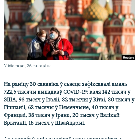
КУЛЬТУРА
МОВА
КАЛЯНДАР
НА ХВАЛЯХ СВАБОДЫ
У Маскве, 26 сакавіка
На раніцу 30 сакавіка ў сьвеце зафіксавалі амаль
722,5 тысячы выпадкаў COVID-19: каля 142 тысяч у
ЗША, 98 тысяч у Італіі, 82 тысячы ў Кітаі, 80 тысяч у
Гішпаніі, 62 тысячы ў Нямеччыне, 40 тысяч у
Францыі, 38 тысяч у Іране, 20 тысяч у Вялікай
Брытаніі, 15 тысяч у Швайцарыі.