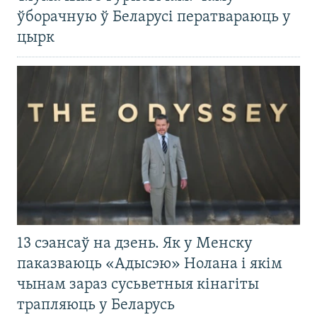
ўборачную ў Беларусі ператвараюць у
цырк
13 сэансаў на дзень. Як у Менску
паказваюць «Адысэю» Нолана і якім
чынам зараз сусьветныя кінагіты
трапляюць у Беларусь