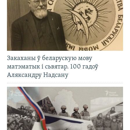
Закаханы ў беларускую мову
матэматык і сьвятар. 100 гадоў
Аляксандру Надсану