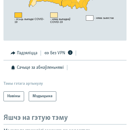
Падзяліцца
Без VPN
Сачыце за абнаўленьнямі
Тэмы гэтага артыкулу
Навіны
Мэдыцына
Яшчэ на гэтую тэму