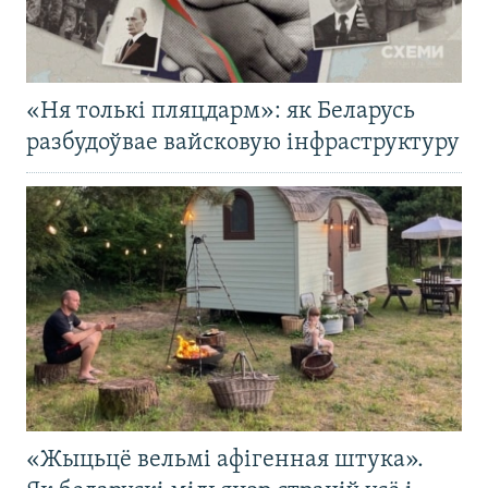
«Ня толькі пляцдарм»: як Беларусь
разбудоўвае вайсковую інфраструктуру
«Жыцьцё вельмі афігенная штука».