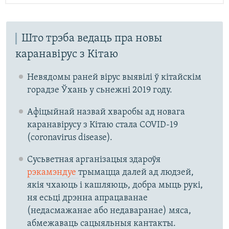
Што трэба ведаць пра новы
каранавірус з Кітаю
Невядомы раней вірус выявілі ў кітайскім
горадзе Ўхань у сьнежні 2019 году.
Афіцыйнай назвай хваробы ад новага
каранавірусу з Кітаю стала COVID-19
(coronavirus disease).
Сусьветная арганізацыя здароўя
рэкамэндуе
трымацца далей ад людзей,
якія чхаюць і кашляюць, добра мыць рукі,
ня есьці дрэнна апрацаванае
(недасмажанае або недаваранае) мяса,
абмежаваць сацыяльныя кантакты.