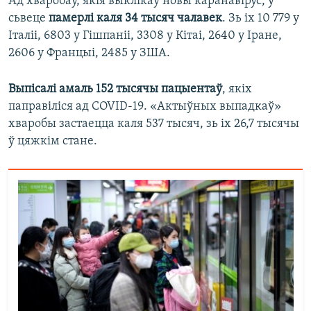
Ад хваробаў, якія выклікаў новы каранавірус, у
сьвеце
памерлі каля 34 тысяч чалавек
. Зь іх 10 779 у
Італіі, 6803 у Гішпаніі, 3308 у Кітаі, 2640 у Іране,
2606 у Францыі, 2485 у ЗША.
Выпісалі амаль 152 тысячы пацыентаў
, якіх
паправіліся ад COVID-19. «Актыўных выпадкаў»
хваробы застаецца каля 537 тысяч, зь іх 26,7 тысячы
ў цяжкім стане.