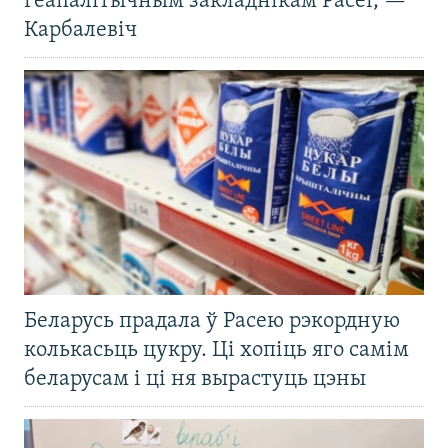
геапалітычным закладнікам Расеі, —
Карбалевіч
Беларусь прадала ў Расею рэкордную
колькасьць цукру. Ці хопіць яго самім
беларусам і ці ня вырастуць цэны