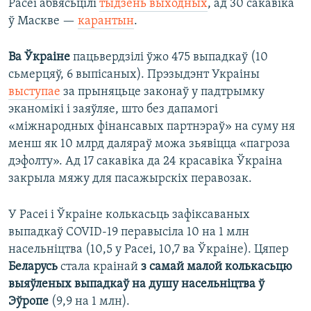
Расеі абвясьцілі
тыдзень выходных
, ад 30 сакавіка
ў Маскве —
карантын
.
Ва Ўкраіне
пацьвердзілі ўжо 475 выпадкаў (10
сьмерцяў, 6 выпісаных). Прэзыдэнт Украіны
выступае
за прыняцьце законаў у падтрымку
эканомікі і заяўляе, што без дапамогі
«міжнародных фінансавых партнэраў» на суму ня
менш як 10 млрд даляраў можа зьявіцца «пагроза
дэфолту». Ад 17 сакавіка да 24 красавіка Ўкраіна
закрыла мяжу для пасажырскіх перавозак.
У Расеі і Ўкраіне колькасьць зафіксаваных
выпадкаў COVID-19 перавысіла 10 на 1 млн
насельніцтва (10,5 у Расеі, 10,7 ва Ўкраіне). Цяпер
Беларусь
стала краінай
з самай малой колькасьцю
выяўленых выпадкаў на душу насельніцтва ў
Эўропе
(9,9 на 1 млн).