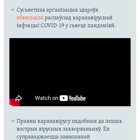
Сусьветная арганізацыя здароўя
абвясьціла
распаўсюд каранавіруснай
інфэкцыі COVID-19 у сьвеце пандэміяй.
Праявы каранавірусу падобныя да іншых
вострых вірусных захворваньняў. Ён
суправаджаецца павышанай