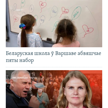
Беларуская школа ў Варшаве абвяшчае
пяты набор