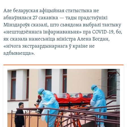
Але беларуская афіцыйная статыстыка не
абнаўлялася 27 сакавіка — тады прадстаўнікі
Мінздароўя сказалі, што сьвядома выбралі тактыку
«нештодзённага інфармаваньня» пра COVID-19, бо,
як сказала намесьніца міністра Алена Богдан,
«нічога экстраардынарнага ў краіне не
адбываецца».