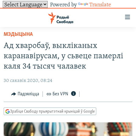
Powered by
Translate
Лінкі
ўнівэрсальнага
доступу
МЭДЫЦЫНА
НАВІНЫ
Перайсьці
Ад хваробаў, выкліканых
да
ТОЛЬКІ НА СВАБОДЗЕ
УСЕ НАВІНЫ
каранавірусам, у сьвеце памерлі
галоўнага
СУВЯЗЬ
ВІДЭА І ФОТА
ТЭСТЫ
зьместу
каля 34 тысяч чалавек
Перайсьці
ПАДПІСАЦЦА
ЛЮДЗІ
БЛОГІ
АБЫСЬЦІ БЛЯКАВАНЬНЕ
да
30 сакавік 2020, 08:24
ПАЛІТЫКА
ГІСТОРЫЯ НА СВАБОДЗЕ
ПАДЗЯЛІЦЦА ІНФАРМАЦЫЯЙ
RSS
галоўнай
САЧЫЦЕ ЗА АБНАЎЛЕНЬНЯМІ
Падзяліцца
Без VPN
навігацыі
ЭКАНОМІКА
ПАДКАСТЫ
ПАДКАСТЫ
Перайсьці
ВАЙНА
КНІГІ
FACEBOOK
да
Зрабіце Свабоду прыярытэтнай крыніцай ў Google
БЕЛАРУСЫ НА ВАЙНЕ
АЎДЫЁКНІГІ
TWITTER
пошуку
ПАЛІТВЯЗЬНІ
PREMIUM
Усе сайты РС/РСЭ