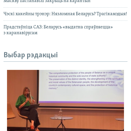
Маскву пастанавілі закрыць на карантын
Чэскі хакейны трэнэр: Нязломная Беларусь? Трагікамэдыя!
Прадстаўніца САЗ: Беларусь «выдатна спраўляецца»
з каранавірусам
Выбар рэдакцыі