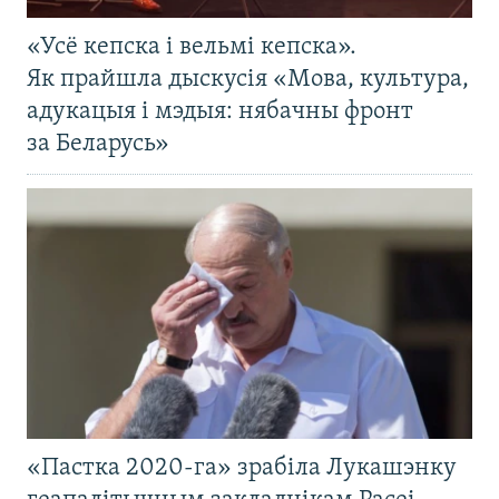
«Усё кепска і вельмі кепска».
Як прайшла дыскусія «Мова, культура,
адукацыя і мэдыя: нябачны фронт
за Беларусь»
«Пастка 2020-га» зрабіла Лукашэнку