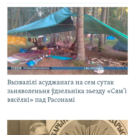
Вызвалілі асуджанага на сем сутак
зьняволеньня ўдзельніка зьезду «Сям’і
вясёлкі» пад Расонамі