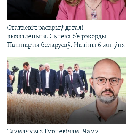
Статкевіч раскрыў дэталі
вызваленьня. Сьпёка б’е рэкорды.
Пашпарты беларусаў. Навіны 6 жніўня
Тлумачым з Гурневічам. Чаму