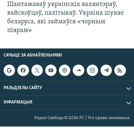
Шантажаваў украінскіх валянтэраў,
вайскоўцаў, палітыкаў. Украіна шукае
беларуса, які займаўся «чорным
піярам»
САЧЫЦЕ ЗА АБНАЎЛЕНЬНЯМІ
РАЗЬДЗЕЛЫ САЙТУ
ІНФАРМАЦЫЯ
Радыё Свабода © 2026 РС | Усе правы захаваныя.