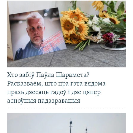
Хто забіў Паўла Шарамета?
Расказваем, што пра гэта вядома
празь дзесяць гадоў і дзе цяпер
асноўныя падазраваныя