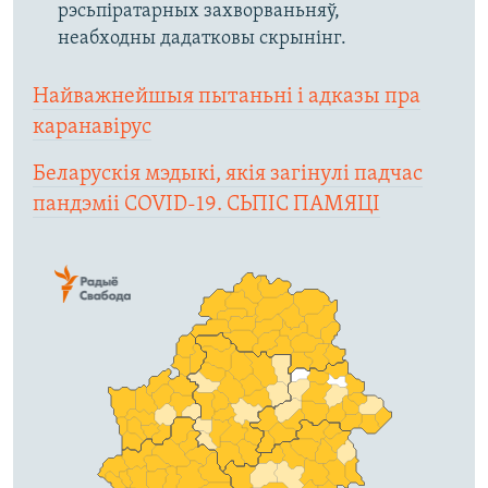
рэсьпіратарных захворваньняў,
неабходны дадатковы скрынінг. ​
Найважнейшыя пытаньні і адказы пра
каранавірус
Беларускія мэдыкі, якія загінулі падчас
пандэміі COVID-19. СЬПІС ПАМЯЦІ