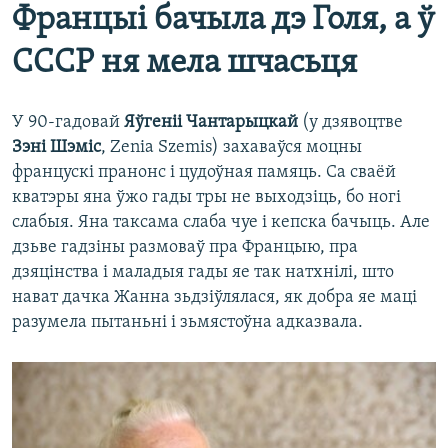
Францыі бачыла дэ Голя, а ў
СССР ня мела шчасьця
У 90-гадовай
Яўгеніі Чантарыцкай
(у дзявоцтве
Зэні Шэміс
, Zenia Szemis) захаваўся моцны
францускі пранонс і цудоўная памяць. Са сваёй
кватэры яна ўжо гады тры не выходзіць, бо ногі
слабыя. Яна таксама слаба чуе і кепска бачыць. Але
дзьве гадзіны размоваў пра Францыю, пра
дзяцінства і маладыя гады яе так натхнілі, што
нават дачка Жанна зьдзіўлялася, як добра яе маці
разумела пытаньні і зьмястоўна адказвала.