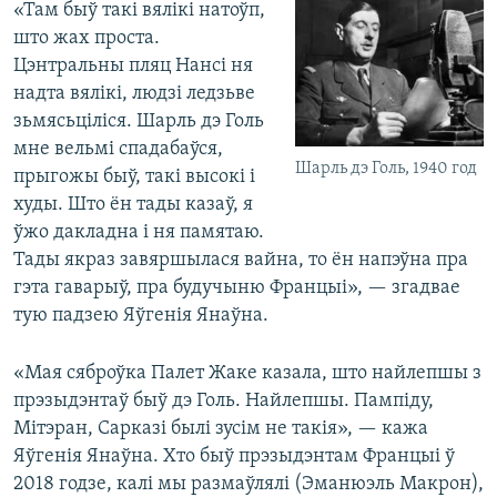
«Там быў такі вялікі натоўп,
што жах проста.
Цэнтральны пляц Нансі ня
надта вялікі, людзі ледзьве
зьмясьціліся. Шарль дэ Голь
мне вельмі спадабаўся,
Шарль дэ Голь, 1940 год
прыгожы быў, такі высокі і
худы. Што ён тады казаў, я
ўжо дакладна і ня памятаю.
Тады якраз завяршылася вайна, то ён напэўна пра
гэта гаварыў, пра будучыню Францыі», — згадвае
тую падзею Яўгенія Янаўна.
«Мая сяброўка Палет Жаке казала, што найлепшы з
прэзыдэнтаў быў дэ Голь. Найлепшы. Пампіду,
Мітэран, Сарказі былі зусім не такія», — кажа
Яўгенія Янаўна. Хто быў прэзыдэнтам Францыі ў
2018 годзе, калі мы размаўлялі (Эманюэль Макрон),