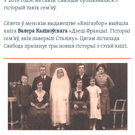
У 2018 годзе на сайце Свабоды публікавалася 5
гісторый такіх сем’яў.
Сёлета ў менскім выдавецтве «Кнігазбор» выйшла
кніга
Валера Каліноўскага
«Дзеці Францыі. Гісторыі
сем’яў, якія паверылі Сталіну». Цягам лістапада
Свабода прапануе тры новыя гісторыі з гэтай кнігі.