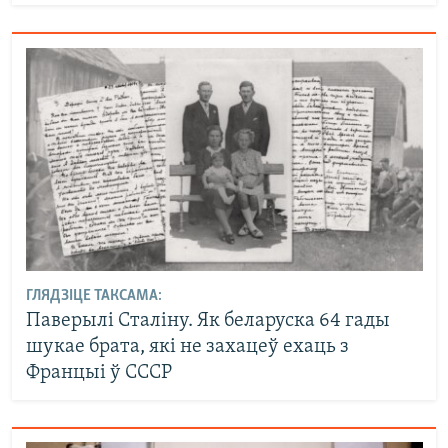
ГЛЯДЗІЦЕ ТАКСАМА:
Паверылі Сталіну. Як беларуска 64 гады
шукае брата, які не захацеў ехаць з
Францыі ў СССР