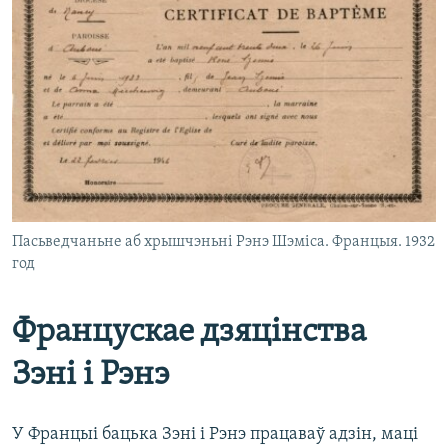
Пасьведчаньне аб хрышчэньні Рэнэ Шэміса. Францыя. 1932
год
Францускае дзяцінства
Зэні і Рэнэ
У Францыі бацька Зэні і Рэнэ працаваў адзін, маці