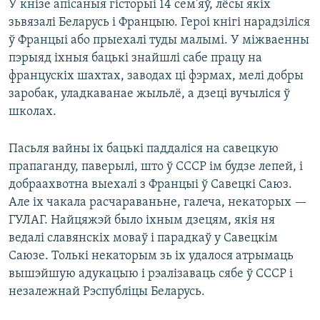
У кнізе апісаныя гісторыі 14 сем’яў, лёсы якіх
зьвязалі Беларусь і Францыю. Героі кнігі нарадзіліся
ў Францыі або прыехалі туды малымі. У міжваенны
пэрыяд іхныя бацькі знайшлі сабе працу на
францускіх шахтах, заводах ці фэрмах, мелі добры
заробак, уладкаванае жыльлё, а дзеці вучыліся ў
школах.
Пасьля вайны іх бацькі паддаліся на савецкую
прапаганду, паверылі, што ў СССР ім будзе лепей, і
добраахвотна выехалі з Францыі ў Савецкі Саюз.
Але іх чакала расчараваньне, галеча, некаторых —
ГУЛАГ. Найцяжэй было іхным дзецям, якія ня
ведалі славянскіх моваў і парадкаў у Савецкім
Саюзе. Толькі некаторым зь іх удалося атрымаць
вышэйшую адукацыю і рэалізаваць сябе ў СССР і
незалежнай Рэспубліцы Беларусь.