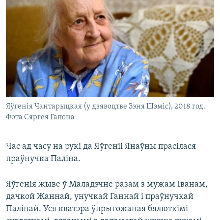
Яўгенія Чантарыцкая (у дзявоцтве Зэня Шэміс), 2018 год.
Фота Сяргея Гапона
Час ад часу на рукі да Яўгеніі Янаўны прасілася
праўнучка Паліна.
Яўгенія жыве ў Маладэчне разам з мужам Іванам,
дачкой Жаннай, унучкай Ганнай і праўнучкай
Палінай. Уся кватэра ўпрыгожаная бялюткімі