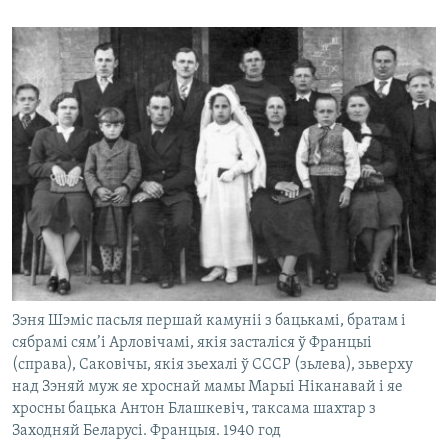
Зэня Шэміс пасьля першай камуніі з бацькамі, братам і
сябрамі сям’і Арловічамі, якія засталіся ў Францыі
(справа), Саковічы, якія зьехалі ў СССР (зьлева), зьверху
над Зэняй муж яе хроснай мамы Марыі Ніканавай і яе
хросны бацька Антон Блашкевіч, таксама шахтар з
Заходняй Беларусі. Францыя. 1940 год