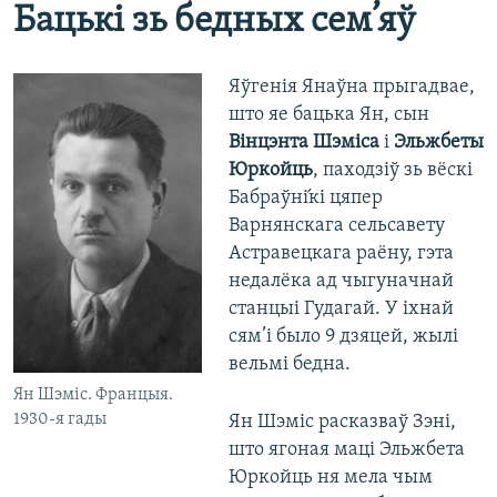
Бацькі зь бедных сем’яў
Яўгенія Янаўна прыгадвае,
што яе бацька Ян, сын
Вінцэнта Шэміса
і
Эльжбеты
Юркойць
, паходзіў зь вёскі
Бабраўні́кі цяпер
Варнянскага сельсавету
Астравецкага раёну, гэта
недалёка ад чыгуначнай
станцыі Гудагай. У іхнай
сям’і было 9 дзяцей, жылі
вельмі бедна.
Ян Шэміс. Францыя.
1930-я гады
Ян Шэміс расказваў Зэні,
што ягоная маці Эльжбета
Юркойць ня мела чым