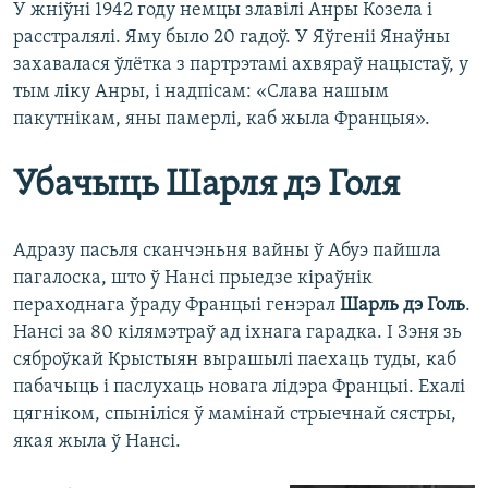
У жніўні 1942 году немцы злавілі Анры Козела і
расстралялі. Яму было 20 гадоў. У Яўгеніі Янаўны
захавалася ўлётка з партрэтамі ахвяраў нацыстаў, у
тым ліку Анры, і надпісам: «Слава нашым
пакутнікам, яны памерлі, каб жыла Францыя».
Убачыць Шарля дэ Голя
Адразу пасьля сканчэньня вайны ў Абуэ пайшла
пагалоска, што ў Нансі прыедзе кіраўнік
пераходнага ўраду Францыі генэрал
Шарль дэ Голь
.
Нансі за 80 кілямэтраў ад іхнага гарадка. І Зэня зь
сяброўкай Крыстыян вырашылі паехаць туды, каб
пабачыць і паслухаць новага лідэра Францыі. Ехалі
цягніком, спыніліся ў мамінай стрыечнай сястры,
якая жыла ў Нансі.