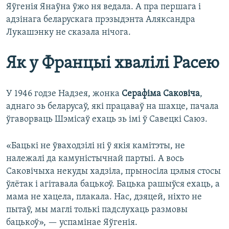
Яўгенія Янаўна ўжо ня ведала. А пра першага і
адзінага беларускага прэзыдэнта Аляксандра
Лукашэнку не сказала нічога.
Як у Францыі хвалілі Расею
У 1946 годзе Надзея, жонка
Серафіма Саковіча
,
аднаго зь беларусаў, які працаваў на шахце, пачала
ўгаворваць Шэмісаў ехаць зь імі ў Савецкі Саюз.
«Бацькі не ўваходзілі ні ў якія камітэты, не
належалі да камуністычнай партыі. А вось
Саковічыха некуды хадзіла, прыносіла цэлыя стосы
ўлётак і агітавала бацькоў. Бацька рашыўся ехаць, а
мама не хацела, плакала. Нас, дзяцей, ніхто не
пытаў, мы маглі толькі падслухаць размовы
бацькоў», — успамінае Яўгенія.