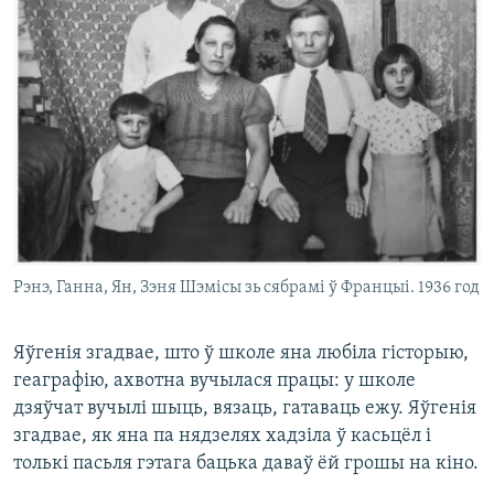
Рэнэ, Ганна, Ян, Зэня Шэмісы зь сябрамі ў Францыі. 1936 год
Яўгенія згадвае, што ў школе яна любіла гісторыю,
геаграфію, ахвотна вучылася працы: у школе
дзяўчат вучылі шыць, вязаць, гатаваць ежу. Яўгенія
згадвае, як яна па нядзелях хадзіла ў касьцёл і
толькі пасьля гэтага бацька даваў ёй грошы на кіно.