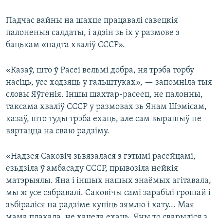
Падчас вайны на шахце працавалі савецкія
палоненыя салдаты, і адзін зь іх у размове з
бацькам «надта хваліў СССР».
«Казаў, што ў Расеі вельмі добра, ня трэба торбу
насіць, усе ходзяць у гальштуках», — запомніла тыя
словы Яўгенія. Іншы шахтар-расеец, не палонны,
таксама хваліў СССР у размовах зь Янам Шэмісам,
казаў, што туды трэба ехаць, але сам вырашыў не
вяртацца на сваю радзіму.
«Надзея Саковіч зьвязалася з гэтымі расейцамі,
езьдзіла ў амбасаду СССР, прывозіла нейкія
матэрыялы. Яна і іншых нашых знаёмых агітавала,
мы ж усе сябравалі. Саковічы самі зарабілі грошай і
зьбіраліся на радзіме купіць зямлю і хату... Мая
мама плакала, не хацела ехаць. Яны то сварыліся з