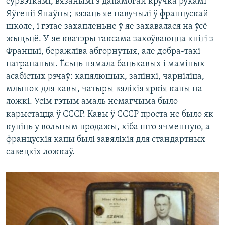
сурвэткамі, вязанымі з дапамогай кручка рукамі
Яўгеніі Янаўны; вязаць яе навучылі ў францускай
школе, і гэтае захапленьне ў яе захавалася на ўсё
жыцьцё. У яе кватэры таксама захоўваюцца кнігі з
Францыі, беражліва абгорнутыя, але добра-такі
патрапаныя. Ёсьць нямала бацькавых і маміных
асабістых рэчаў: капялюшык, запінкі, чарніліца,
млынок для кавы, чатыры вялікія яркія капы на
ложкі. Усім гэтым амаль немагчыма было
карыстацца ў СССР. Кавы ў СССР проста не было як
купіць у вольным продажы, хіба што ячменную, а
францускія капы былі завялікія для стандартных
савецкіх ложкаў.