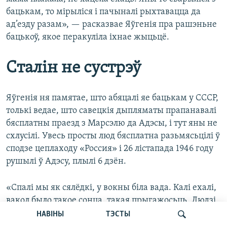
бацькам, то мірыліся і пачыналі рыхтавацца да
ад’езду разам», — расказвае Яўгенія пра рашэньне
бацькоў, якое перакуліла іхнае жыцьцё.
Сталін не сустрэў
Яўгенія ня памятае, што абяцалі яе бацькам у СССР,
толькі ведае, што савецкія дыпляматы прапанавалі
бясплатны праезд з Марсэлю да Адэсы, і тут яны не
схлусілі. Увесь просты люд бясплатна разьмясьцілі ў
сподзе цеплаходу «Россия» і 26 лістапада 1946 году
рушылі ў Адэсу, плылі 6 дзён.
«Спалі мы як сялёдкі, у вокны біла вада. Калі ехалі,
вакол было такое сонца, такая прыгажосьць. Людзі
танцавалі на палубе і ня думалі, што будзе гора
НАВІНЫ
ТЭСТЫ
нам», — успамінае Яўгенія. Людзей на цеплаходзе