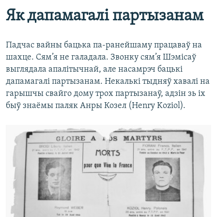
Як дапамагалі партызанам
Падчас вайны бацька па-ранейшаму працаваў на
шахце. Сям’я не галадала. Звонку сям’я Шэмісаў
выглядала апалітычнай, але насамрэч бацькі
дапамагалі партызанам. Некалькі тыдняў хавалі на
гарышчы свайго дому трох партызанаў, адзін зь іх
быў знаёмы паляк Анры Козел (Henry Koziol).