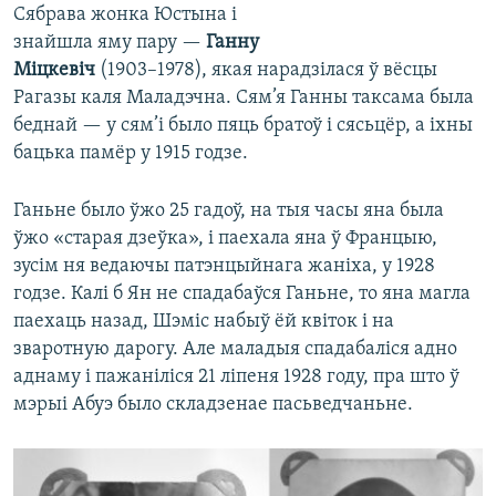
Сябрава жонка Юстына і
знайшла яму пару —
Ганну
Міцкевіч
(1903–1978), якая нарадзілася ў вёсцы
Рагазы каля Маладэчна. Сям’я Ганны таксама была
беднай — у сям’і было пяць братоў і сясьцёр, а іхны
бацька памёр у 1915 годзе.
Ганьне было ўжо 25 гадоў, на тыя часы яна была
ўжо «старая дзеўка», і паехала яна ў Францыю,
зусім ня ведаючы патэнцыйнага жаніха, у 1928
годзе. Калі б Ян не спадабаўся Ганьне, то яна магла
паехаць назад, Шэміс набыў ёй квіток і на
зваротную дарогу. Але маладыя спадабаліся адно
аднаму і пажаніліся 21 ліпеня 1928 году, пра што ў
мэрыі Абуэ было складзенае пасьведчаньне.