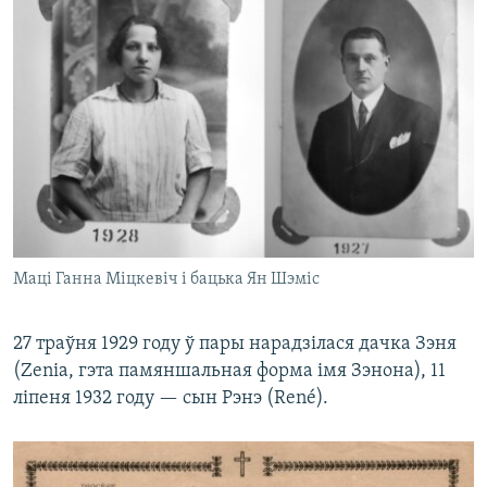
Маці Ганна Міцкевіч і бацька Ян Шэміс
27 траўня 1929 году ў пары нарадзілася дачка Зэня
(Zenia, гэта памяншальная форма імя Зэнона), 11
ліпеня 1932 году — сын Рэнэ (René).