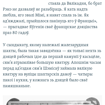
стаяла да Вялікадня, бо брат
Рэнэ не дазваляў яе разьбіраць. Я ката надта
любіла, яго звалі Мімі, я нават спала зь ім. Як
ад’яжджалі, прыйшлося пакінуць яго ў Францыі»,
— прыгадвае Яўгенія сваё францускае дзяцінства
праз 80 гадоў.
У сындыкату, якому належалі жалезарудныя
шахты, была такая завядзёнка — як толькі нехта зь
дзяцей рабочых ідзе да першай камуніі ў касьцёле,
сям’я атрымлівае большую кватэру. Апошнім часам
перад ад’ездам сям’я Шэмісаў займала вялікую
кватэру на вуліцы шахтарскіх дамоў — чатыры
пакоі і кухня, у кожнага зь дзяцей было сваё
памяшканьне.