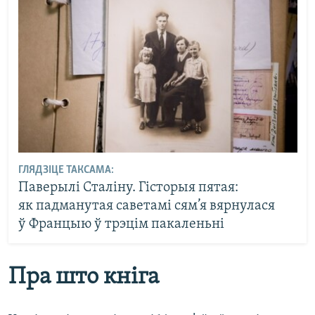
ГЛЯДЗІЦЕ ТАКСАМА:
Паверылі Сталіну. Гісторыя пятая:
як падманутая саветамі сям’я вярнулася
ў Францыю ў трэцім пакаленьні
Пра што кніга