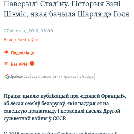
Паверылі Сталіну. Гісторыя Зэні
КУЛЬТУРА
МОВА
Шэміс, якая бачыла Шарля дэ Голя
КАЛЯНДАР
НА ХВАЛЯХ СВАБОДЫ
07 лістапад 2019, 08:00
Валер Каліноўскі
Падзяліцца
Без VPN
Зрабіце Свабоду прыярытэтнай крыніцай ў Google
Працяг цыклю публікацый пра «дзяцей Францыі»,
аб лёсах сем’яў беларусаў, якія паддаліся на
савецкую прапаганду і пераехалі пасьля Другой
сусьветнай вайны ў СССР.