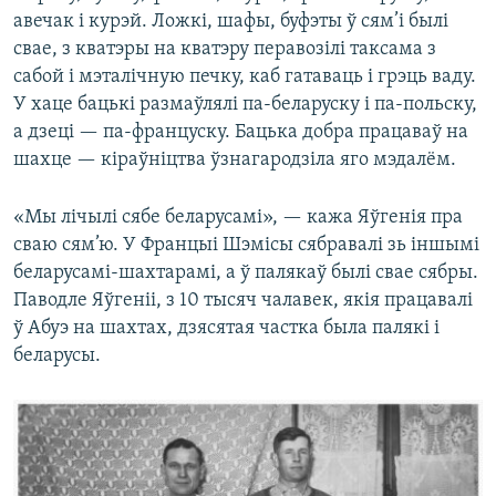
авечак і курэй. Ложкі, шафы, буфэты ў сям’і былі
свае, з кватэры на кватэру перавозілі таксама з
сабой і мэталічную печку, каб гатаваць і грэць ваду.
У хаце бацькі размаўлялі па-беларуску і па-польску,
а дзеці — па-француску. Бацька добра працаваў на
шахце — кіраўніцтва ўзнагародзіла яго мэдалём.
«Мы лічылі сябе беларусамі», — кажа Яўгенія пра
сваю сям’ю. У Францыі Шэмісы сябравалі зь іншымі
беларусамі-шахтарамі, а ў палякаў былі свае сябры.
Паводле Яўгеніі, з 10 тысяч чалавек, якія працавалі
ў Абуэ на шахтах, дзясятая частка была палякі і
беларусы.