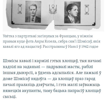
Улётка з партрэтамі загінулых за Францыю, у ніжнім
правым куце фота Анры Козела, сябра сям’і Шэмісаў, якія
хавалі яго ад нацыстаў. Расстраляны ў Нансі ў 1942 годзе
Шэмісы хавалі і кармілі гэтых хлопцаў, тыя начамі
хадзілі на заданьні — падрывалі масты, рабілі
іншыя дывэрсіі, а ўдзень адсыпаліся. Але пажылі ў
доме Шэмісаў нядоўга — да хлопцаў праз гарод
пачалі пралазіць дзяўчаты, і гэта маглі заўважыць
нямецкія акупанты, таму бацька папрасіў хлопцаў
сысьці.