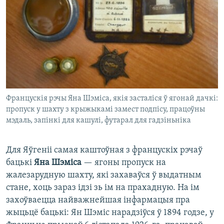
Францускія рэчы Яна Шэміса, якія засталіся ў ягонай дачкі:
пропуск у шахту з крыжыкамі замест подпісу, працоўны
мэдаль, запінкі для кашулі, футарал для гадзіньніка
Для Яўгеніі самая каштоўная з францускіх рэчаў
бацькі
Яна Шэміса
— ягоны пропуск на
жалезарудную шахту, які захаваўся ў выдатным
стане, хоць зараз ідзі зь ім на прахадную. На ім
захоўваецца найважнейшая інфармацыя пра
жыцьцё бацькі: Ян Шэміс нарадзіўся ў 1894 годзе, у