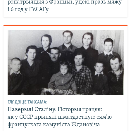
рэпатрыяцыя з Францыі, уцёкі празь мяжу
і 6 год у ГУЛАГу
ГЛЯДЗІЦЕ ТАКСАМА:
Паверылі Сталіну. Гісторыя трэцяя:
як у СССР прынялі шматдзетную сям’ю
францускага камуніста Ждановіча