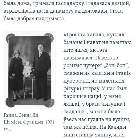
была дома, трымала гаспадарку і гадавала дзяцей,
атрымлівала на іх дапамогу ад дзяржавы, і гэта
была добрая падтрымка.
«Грошай хапала, куплялі
бананы і нават ня памятаю
што яшчэ, як гэта
называлася. Памятаю
розныя цукеркі „бон-бон“,
смажаныя каштаны і такія
цукерачкі, як маленькія
фігуркі нэграў. У нас былі
харошыя цацкі, у мяне
лялькі, у брата чыгунка і
салдацікі, можна было
Ганна, Зэня і Ян
ўвесь час гуляць на вуліцы,
Шэмісы. Францыя. 1931
там жа цёпла. На Каляды
год
маці ставіла ялінку, якая