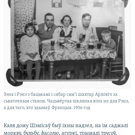
Зэня і Рэнэ з бацькамі і сябар сям’і шахтар Арловіч за
сьвяточным сталом. Чацьвёртая шклянка віна не для Рэнэ,
а для таго, хто здымаў. Францыя. 1936 год
Каля дому Шэмісаў быў іхны надзел, на ім саджалі
моркву, бульбу, фасолю, агуркі, трымалі трусоў,