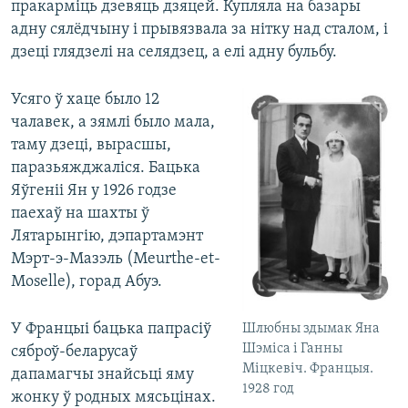
пракарміць дзевяць дзяцей. Купляла на базары
адну сялёдчыну і прывязвала за нітку над сталом, і
дзеці глядзелі на селядзец, а елі адну бульбу.
Усяго ў хаце было 12
чалавек, а зямлі было мала,
таму дзеці, вырасшы,
паразьяжджаліся. Бацька
Яўгеніі Ян у 1926 годзе
паехаў на шахты ў
Лятарынгію, дэпартамэнт
Мэрт-э-Мазэль (Meurthe-et-
Moselle), горад Абуэ.
У Францыі бацька папрасіў
Шлюбны здымак Яна
Шэміса і Ганны
сяброў-беларусаў
Міцкевіч. Францыя.
дапамагчы знайсьці яму
1928 год
жонку ў родных мясьцінах.