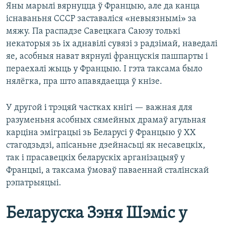
Яны марылі вярнуцца ў Францыю, але да канца
існаваньня СССР заставаліся «невыязнымі» за
мяжу. Па распадзе Савецкага Саюзу толькі
некаторыя зь іх аднавілі сувязі з радзімай, наведалі
яе, асобныя нават вярнулі францускія пашпарты і
пераехалі жыць у Францыю. І гэта таксама было
нялёгка, пра што апавядаецца ў кнізе.
У другой і трэцяй частках кнігі — важная для
разуменьня асобных сямейных драмаў агульная
карціна эміграцыі зь Беларусі ў Францыю ў ХХ
стагодзьдзі, апісаньне дзейнасьці як несавецкіх,
так і прасавецкіх беларускіх арганізацыяў у
Францыі, а таксама ўмоваў паваеннай сталінскай
рэпатрыяцыі.
Беларуска Зэня Шэміс у