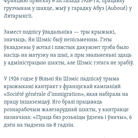
Францыю прыехаў 6 лістапада 1926-га, працаваў
грузчыкам у шахце, жыў у гарадку Абуэ (Auboué) у
Лятарынгіі.
Замест подпісу ўладальніка — тры крыжыкі,
значыць, Ян Шэміс быў непісьменны. Гэты
ўкладзены ў мэтал і плястык дакумэнт трэба было
насіць на матузку на шыі, а пры звальненьні здаць
у адміністрацыю шахты, але Шэміс гэтага не зрабіў.
У 1926 годзе ў Вільні Ян Шэміс падпісаў трыма
крыжыкамі кантракт з францускай кампаніяй
«Société générale d’immigration», якая набірала на
працу іншаземцаў. Яго бралі працаваць
рознарабочым жалезаруднай шахты, у кантракце
пазначана: «Праца бяз розьніцы ўдзень і ўначы», 6
дзён на тыдзень па 8 гадзін.