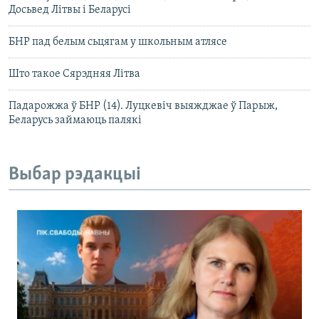
Досьвед Літвы і Беларусі
БНР пад белым сьцягам у школьным атлясе
Што такое Сярэдняя Літва
Падарожжа ў БНР (14). Луцкевіч выяжджае ў Парыж,
Беларусь займаюць палякі
Выбар рэдакцыі