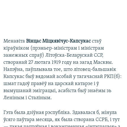
Менавіта
Вінцас Міцкявічус-Капсукас
стаў
кіраўніком (прэмьер-міністрам і міністрам
замежных спраў) Літоўска-Беларускай ССР,
створанай 27 лютага 1919 году на загад Масквы.
Напэўна, паўплывала тое, што літовец-бальшавік
Капсукас быў вядомай асобай у тагачаснай РКП(б):
шмат гадоў правёў на царскай катарзе і ў
вымушанай эміграцыі, асабіста быў знаёмы зь
Леніным і Сталіным.
Гэта была дзіўная рэспубліка. Здавалася б, мінула
ўсяго паўтара месяца, як была створана ССРБ, і тут
— такая раптоўная і вокамгненная «інтэграцыя» з