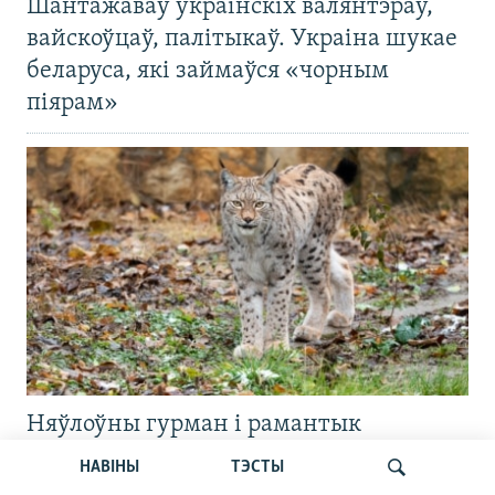
Шантажаваў украінскіх валянтэраў,
вайскоўцаў, палітыкаў. Украіна шукае
беларуса, які займаўся «чорным
піярам»
Няўлоўны гурман і рамантык
беларускіх лясоў. Расказваем цікавыя
НАВІНЫ
ТЭСТЫ
факты пра рысь