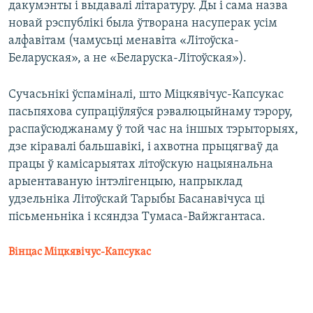
дакумэнты і выдавалі літаратуру. Ды і сама назва
новай рэспублікі была ўтворана насуперак усім
алфавітам (чамусьці менавіта «Літоўска-
Беларуская», а не «Беларуска-Літоўская»).
Сучасьнікі ўспаміналі, што Міцкявічус-Капсукас
пасьпяхова супраціўляўся рэвалюцыйнаму тэрору,
распаўсюджанаму ў той час на іншых тэрыторыях,
дзе кіравалі бальшавікі, і ахвотна прыцягваў да
працы ў камісарыятах літоўскую нацыянальна
арыентаваную інтэлігенцыю, напрыклад
удзельніка Літоўскай Тарыбы Басанавічуса ці
пісьменьніка і ксяндза Тумаса-Вайжгантаса.
Вінцас Міцкявічус-Капсукас