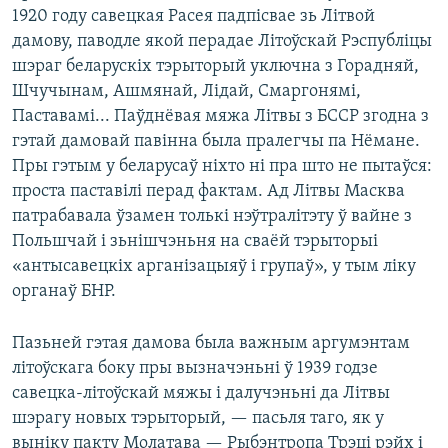
1920 году савецкая Расея падпісвае зь Літвой
дамову, паводле якой перадае Літоўскай Рэспубліцы
шэраг беларускіх тэрыторый уключна з Горадняй,
Шчучынам, Ашмянай, Лідай, Смаргонямі,
Паставамі... Паўднёвая мяжа Літвы з БССР згодна з
гэтай дамовай павінна была пралегчы па Нёмане.
Пры гэтым у беларусаў ніхто ні пра што не пытаўся:
проста паставілі перад фактам. Ад Літвы Масква
патрабавала ўзамен толькі нэўтралітэту ў вайне з
Польшчай і зьнішчэньня на сваёй тэрыторыі
«антысавецкіх арганізацыяў і групаў», у тым ліку
органаў БНР.
Пазьней гэтая дамова была важным аргумэнтам
літоўскага боку пры вызначэньні ў 1939 годзе
савецка-літоўскай мяжы і далучэньні да Літвы
шэрагу новых тэрыторый, — пасьля таго, як у
выніку пакту Молатава — Рыбэнтропа Трэці рэйх і