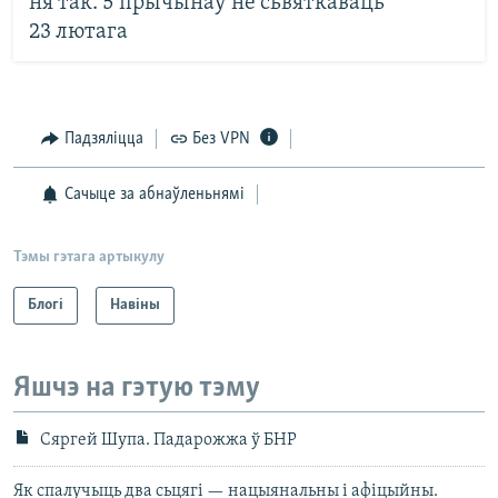
ня так. 5 прычынаў не сьвяткаваць
23 лютага
Падзяліцца
Без VPN
Сачыце за абнаўленьнямі
Тэмы гэтага артыкулу
Блогі
Навіны
Яшчэ на гэтую тэму
Сяргей Шупа. Падарожжа ў БНР
Як спалучыць два сьцягі — нацыянальны і афіцыйны.