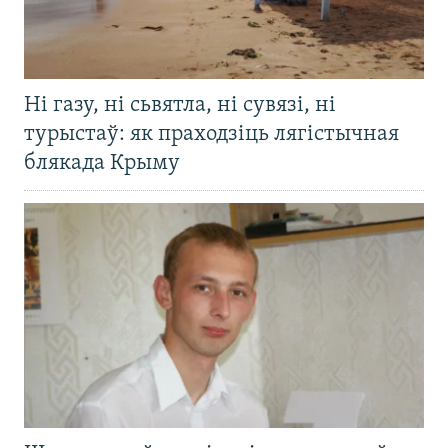
Ні газу, ні сьвятла, ні сувязі, ні
турыстаў: як праходзіць лягістычная
блякада Крыму