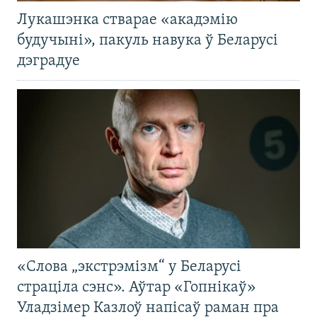
Лукашэнка стварае «акадэмію
будучыні», пакуль навука ў Беларусі
дэградуе
«Слова „экстрэмізм“ у Беларусі
страціла сэнс». Аўтар «Гопнікаў»
Уладзімер Казлоў напісаў раман пра