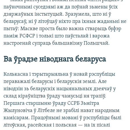
паўночнымі суседзямі аж да поўнай зьмены ўсіх
дзяржаўных інстытуцый. Зразумела, што ні ў
беларусаў, ні ў літоўцаў ніхто пра іхныя жаданьні не
пытаў: Маскве проста было важна стварыць буфэр
паміж РСФСР і толькі што паўсталай і варожа
настроенай супраць бальшавізму Польшчай.
Ва ўрадзе ніводнага беларуса
Колькасна і тэрытарыяльна ў новай рэспубліцы
пераважалі беларусы і беларускія землі. Але
ніводзін зь беларускіх нацыянальных дзеячаў у
склад кіраўніцтва ўраду чамусьці ня трапіў.
Першага старшыню ўраду ССРБ Зьмітра
Жылуновіча ў Літбеле не зрабілі нават народным
камісарам. Працоўнымі мовамі ў рэспубліцы былі
літоўская, расейская і польская — на іх пісалі