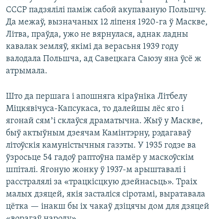
СССР падзялілі паміж сабой акупаваную Польшчу.
Да межаў, вызначаных 12 ліпеня 1920-га ў Маскве,
Літва, праўда, ужо не вярнулася, аднак ладны
кавалак земляў, якімі да верасьня 1939 году
валодала Польшча, ад Савецкага Саюзу яна ўсё ж
атрымала.
Што да першага і апошняга кіраўніка Літбелу
Міцкявічуса-Капсукаса, то далейшы лёс яго і
ягонай сямʼі склаўся драматычна. Жыў у Маскве,
быў актыўным дзеячам Камінтэрну, рэдагаваў
літоўскія камуністычныя газэты. У 1935 годзе ва
ўзросьце 54 гадоў раптоўна памёр у маскоўскім
шпіталі. Ягоную жонку ў 1937-м арыштавалі і
расстралялі за «трацкісцкую дзейнасьць». Траіх
малых дзяцей, якія засталіся сіротамі, выратавала
цётка — інакш бы іх чакаў дзіцячы дом для дзяцей
«ворагаў народу».