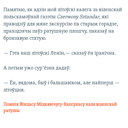
Памятаю, як адзін мой літоўскі калега зь віленскай
польскамоўнай газэты
Czerwony Sztandar
, які
праводзіў для мяне экскурсію па старым горадзе,
праходзячы паўз ратушную плошчу, паказаў на
бронзавую статую.
— Гэта наш літоўскі Ленін,— сказаў ён іранічна.
А потым ужо сурʼёзна дадаў:
— Ён, вядома, быў і бальшавіком, але найперш —
літоўцам.
Помнік Вінцасу Міцкявічусу-Капсукасу каля віленскай
ратушы