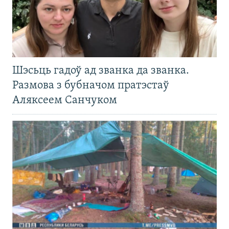
Шэсьць гадоў ад званка да званка.
Размова з бубначом пратэстаў
Аляксеем Санчуком