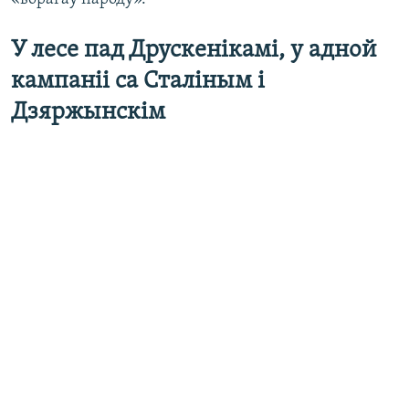
У лесе пад Друскенікамі, у адной
кампаніі са Сталіным і
Дзяржынскім