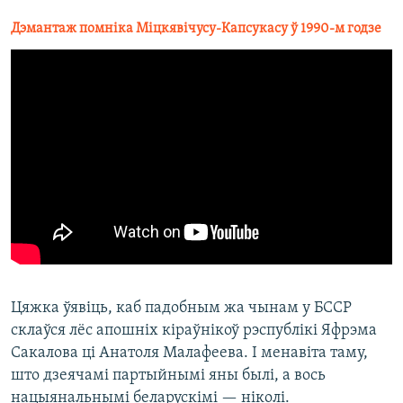
Дэмантаж помніка Міцкявічусу-Капсукасу ў 1990-м годзе
Цяжка ўявіць, каб падобным жа чынам у БССР
склаўся лёс апошніх кіраўнікоў рэспублікі Яфрэма
Сакалова ці Анатоля Малафеева. І менавіта таму,
што дзеячамі партыйнымі яны былі, а вось
нацыянальнымі беларускімі — ніколі.