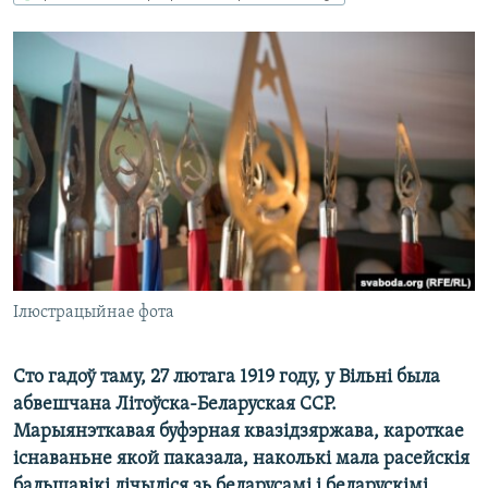
КУЛЬТУРА
МОВА
КАЛЯНДАР
НА ХВАЛЯХ СВАБОДЫ
Ілюстрацыйнае фота
Сто гадоў таму, 27 лютага 1919 году, у Вільні была
абвешчана Літоўска-Беларуская ССР.
Марыянэткавая буфэрная квазідзяржава, кароткае
існаваньне якой паказала, наколькі мала расейскія
бальшавікі лічыліся зь беларусамі і беларускімі