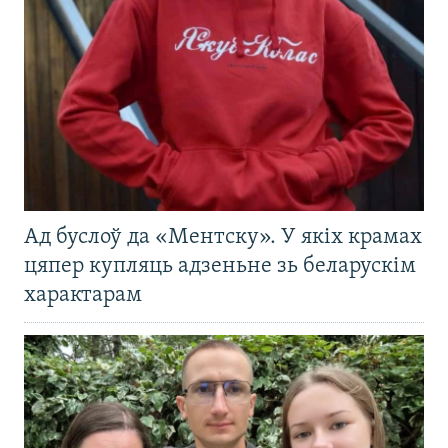
Ад буслоў да «Ментску». У якіх крамах
цяпер купляць адзеньне зь беларускім
характарам