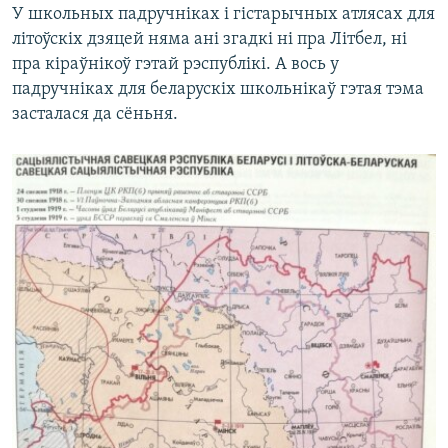
У школьных падручніках і гістарычных атлясах для
літоўскіх дзяцей няма ані згадкі ні пра Літбел, ні
пра кіраўнікоў гэтай рэспублікі. А вось у
падручніках для беларускіх школьнікаў гэтая тэма
засталася да сёньня.