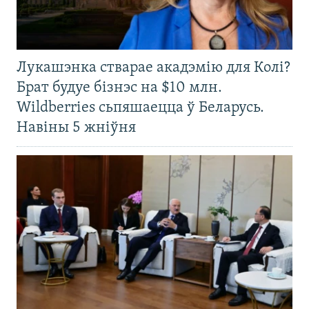
Лукашэнка стварае акадэмію для Колі?
Брат будуе бізнэс на $10 млн.
Wildberries сьпяшаецца ў Беларусь.
Навіны 5 жніўня