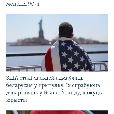
менскія 90-я
ЗША сталі часьцей адмаўляць
беларусам у прытулку. Іх спрабуюць
дэпартаваць у Бэліз і Ўганду, кажуць
юрысты