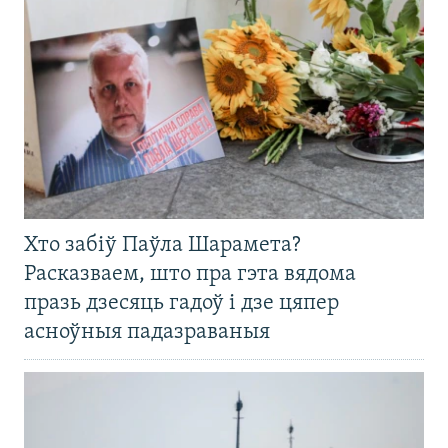
Хто забіў Паўла Шарамета?
Расказваем, што пра гэта вядома
празь дзесяць гадоў і дзе цяпер
асноўныя падазраваныя