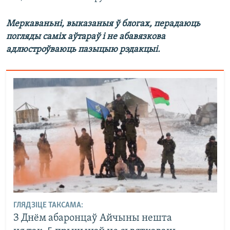
Меркаваньні, выказаныя ў блогах, перадаюць
погляды саміх аўтараў і не абавязкова
адлюстроўваюць пазыцыю рэдакцыі.
ГЛЯДЗІЦЕ ТАКСАМА:
З Днём абаронцаў Айчыны нешта