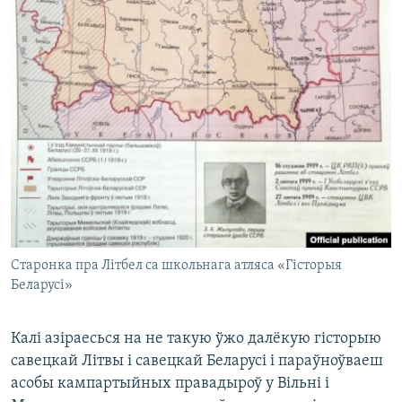
Cтаронка пра Літбел са школьнага атляса «Гісторыя
Беларусі»
Калі азіраесься на не такую ўжо далёкую гісторыю
савецкай Літвы і савецкай Беларусі і параўноўваеш
асобы кампартыйных правадыроў у Вільні і