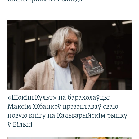
«ШокінгКульт» на барахолаўцы:
Максім Жбанкоў прэзэнтаваў сваю
новую кнігу на Кальварыйскім рынку
ў Вільні