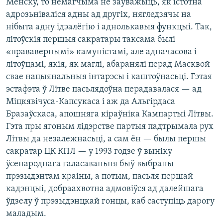
Менску, то немагчыма не заўважыць, як істотна
адрозьніваліся адны ад другіх, нягледзячы на
нібыта адну ідэалёгію і аднолькавыя функцыі. Так,
літоўскія першыя сакратары таксама былі
«прававернымі» камуністамі, але адначасова і
літоўцамі, якія, як маглі, абаранялі перад Масквой
свае нацыянальныя інтарэсы і каштоўнасьці. Гэтая
эстафэта ў Літве пасьлядоўна перадавалася — ад
Міцкявічуса-Капсукаса і аж да Альгірдаса
Бразаўскаса, апошняга кіраўніка Кампартыі Літвы.
Гэта пры ягоным лідэрстве партыя падтрымала рух
Літвы да незалежнасьці, а сам ён — былы першы
сакратар ЦК КПЛ — у 1993 годзе ў выніку
ўсенароднага галасаваньня быў выбраны
прэзыдэнтам краіны, а потым, пасьля першай
кадэнцыі, добраахвотна адмовіўся ад далейшага
ўдзелу ў прэзыдэнцкай гонцы, каб саступіць дарогу
маладым.