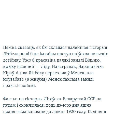
Цяжка сказаць, як бы склалася далейшая гісторыя
Літбела, калі б не імклівы наступ на ўсход польскіх
легіёнаў. Ужо 8 красавіка палякі занялі Вільню,
крыху пазьней — Ліду, Наваградак, Баранавічы.
Кіраўніцтва Літбелу пераехала ў Менск, але
неўзабаве (8 жніўня) Менск таксама занялі
польскія войскі.
Фактычна гісторыя Літоўска-Беларускай ССР на
гэтым і скончылася, хоць дэ-юрэ яна яшчэ
працягвала існаваць да ліпеня 1920 году. 12 ліпеня