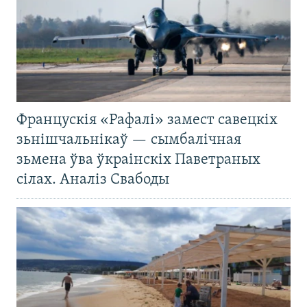
Францускія «Рафалі» замест савецкіх
зьнішчальнікаў — сымбалічная
зьмена ўва ўкраінскіх Паветраных
сілах. Аналіз Свабоды