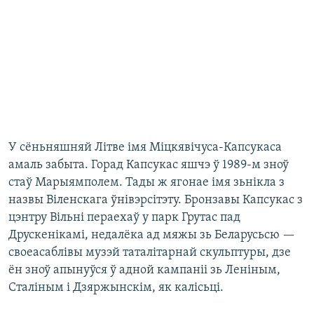
У сёньняшняй Літве імя Міцкявічуса-Капсукаса
амаль забыта. Горад Капсукас яшчэ ў 1989-м зноў
стаў Марыямполем. Тады ж ягонае імя зьнікла з
назвы Віленскага ўнівэрсітэту. Бронзавы Капсукас з
цэнтру Вільні пераехаў у парк Грутас пад
Друскенікамі, недалёка ад мяжы зь Беларусьсю —
своеасаблівы музэй таталітарнай скульптуры, дзе
ён зноў апынуўся ў адной кампаніі зь Леніным,
Сталіным і Дзяржынскім, як калісьці.