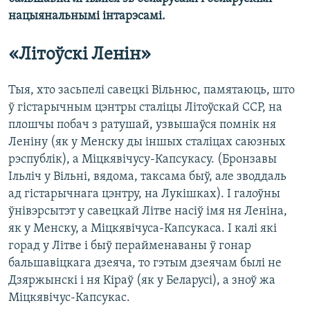
нацыянальнымі інтарэсамі.
«Літоўскі Ленін»
Тыя, хто засьпелі савецкі Вільнюс, памятаюць, што
ў гістарычным цэнтры сталіцы Літоўскай ССР, на
плошчы побач з ратушай, узвышаўся помнік ня
Леніну (як у Менску ды іншых сталіцах саюзных
рэспублік), а Міцкявічусу-Капсукасу. (Бронзавы
Ільліч у Вільні, вядома, таксама быў, але зводдаль
ад гістарычнага цэнтру, на Лукішках). І галоўны
ўнівэрсытэт у савецкай Літве насіў імя ня Леніна,
як у Менску, а Міцкявічуса-Капсукаса. І калі які
горад у Літве і быў перайменаваны ў гонар
бальшавіцкага дзеяча, то гэтым дзеячам былі не
Дзяржынскі і ня Кіраў (як у Беларусі), а зноў жа
Міцкявічус-Капсукас.