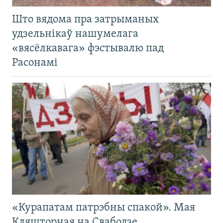
Што вядома пра затрыманых
удзельнікаў нашумелага
«вясёлкавага» фэстывалю пад
Расонамі
«Курапатам патрэбны спакой». Мая
Кляшторная на Свабодзе