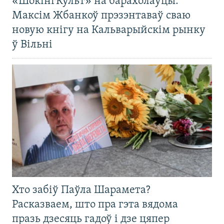
«ШокінгКульт» на барахолаўцы:
Максім Жбанкоў прэзэнтаваў сваю
новую кнігу на Кальварыйскім рынку
ў Вільні
Хто забіў Паўла Шарамета?
Расказваем, што пра гэта вядома
празь дзесяць гадоў і дзе цяпер