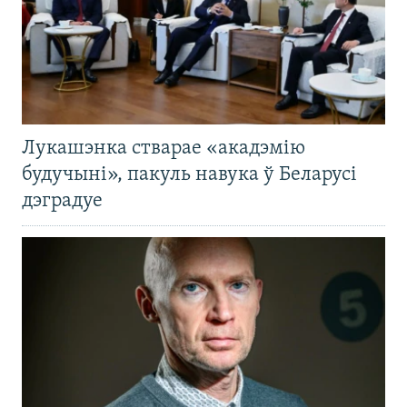
Лукашэнка стварае «акадэмію
будучыні», пакуль навука ў Беларусі
дэградуе