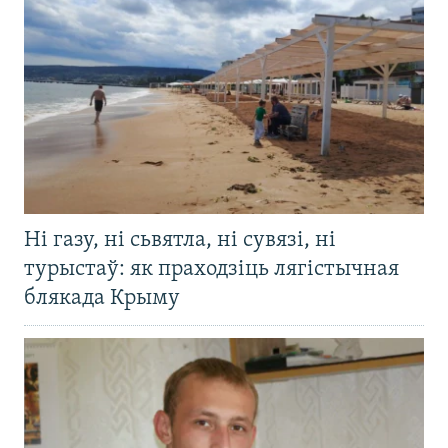
Ні газу, ні сьвятла, ні сувязі, ні
турыстаў: як праходзіць лягістычная
блякада Крыму