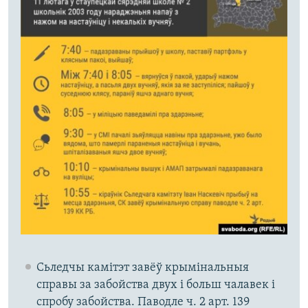
Сьледчы камітэт завёў крымінальныя
справы за забойства двух і больш чалавек і
спробу забойства. Паводле ч. 2 арт. 139