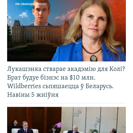
Лукашэнка стварае акадэмію для Колі?
Брат будуе бізнэс на $10 млн.
Wildberries сьпяшаецца ў Беларусь.
Навіны 5 жніўня