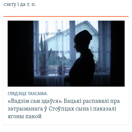
сэкту і да т. п.
ГЛЯДЗІЦЕ ТАКСАМА:
«Вадзім сам здаўся». Бацькі распавялі пра
затрыманага ў Стоўпцах сына і паказалі
ягоны пакой