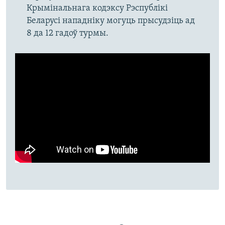
Крымінальнага кодэксу Рэспублікі
Беларусі нападніку могуць прысудзіць ад
8 да 12 гадоў турмы.