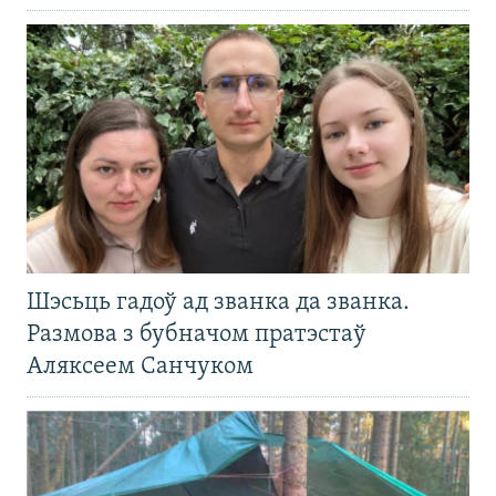
Шэсьць гадоў ад званка да званка.
Размова з бубначом пратэстаў
Аляксеем Санчуком