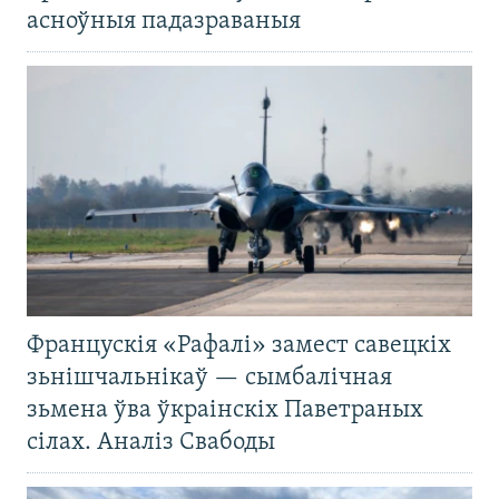
асноўныя падазраваныя
Францускія «Рафалі» замест савецкіх
зьнішчальнікаў — сымбалічная
зьмена ўва ўкраінскіх Паветраных
сілах. Аналіз Свабоды