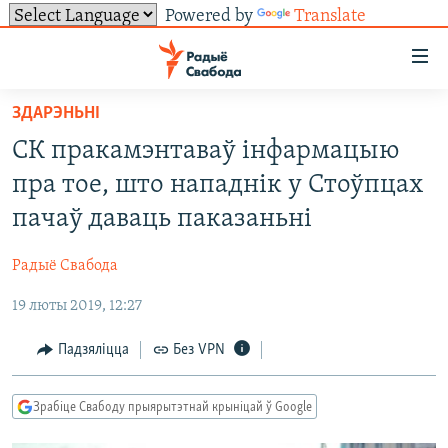
Powered by
Translate
Лінкі
ўнівэрсальнага
доступу
ЗДАРЭНЬНІ
НАВІНЫ
Перайсьці
СК пракамэнтаваў інфармацыю
да
ТОЛЬКІ НА СВАБОДЗЕ
УСЕ НАВІНЫ
пра тое, што нападнік у Стоўпцах
галоўнага
СУВЯЗЬ
ВІДЭА І ФОТА
ТЭСТЫ
зьместу
пачаў даваць паказаньні
Перайсьці
ПАДПІСАЦЦА
ЛЮДЗІ
БЛОГІ
АБЫСЬЦІ БЛЯКАВАНЬНЕ
да
Радыё Свабода
ПАЛІТЫКА
ГІСТОРЫЯ НА СВАБОДЗЕ
ПАДЗЯЛІЦЦА ІНФАРМАЦЫЯЙ
RSS
галоўнай
САЧЫЦЕ ЗА АБНАЎЛЕНЬНЯМІ
19 люты 2019, 12:27
навігацыі
ЭКАНОМІКА
ПАДКАСТЫ
ПАДКАСТЫ
Перайсьці
ВАЙНА
КНІГІ
FACEBOOK
Падзяліцца
Без VPN
да
БЕЛАРУСЫ НА ВАЙНЕ
АЎДЫЁКНІГІ
TWITTER
пошуку
Зрабіце Свабоду прыярытэтнай крыніцай ў Google
ПАЛІТВЯЗЬНІ
PREMIUM
Усе сайты РС/РСЭ