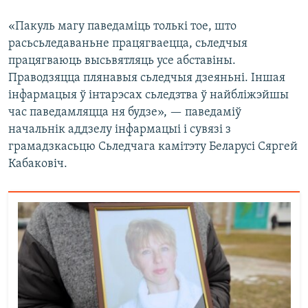
«Пакуль магу паведаміць толькі тое, што
расьсьледаваньне працягваецца, сьледчыя
працягваюць высьвятляць усе абставіны.
Праводзяцца плянавыя сьледчыя дзеяньні. Іншая
інфармацыя ў інтарэсах сьледзтва ў найбліжэйшы
час паведамляцца ня будзе», — паведаміў
начальнік аддзелу інфармацыі і сувязі з
грамадзкасьцю Сьледчага камітэту Беларусі Сяргей
Кабаковіч.