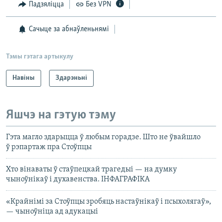
Падзяліцца
Без VPN
Сачыце за абнаўленьнямі
Тэмы гэтага артыкулу
Навіны
Здарэньні
Яшчэ на гэтую тэму
Гэта магло здарыцца ў любым горадзе. Што не ўвайшло
ў рэпартаж пра Стоўпцы
Хто вінаваты ў стаўпецкай трагедыі — на думку
чыноўнікаў і духавенства. ІНФАГРАФІКА
«Крайнімі за Стоўпцы зробяць настаўнікаў і псыхолягаў»,
— чыноўніца ад адукацыі