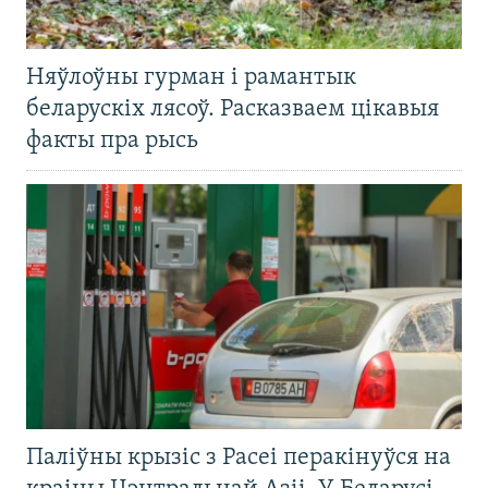
Няўлоўны гурман і рамантык
беларускіх лясоў. Расказваем цікавыя
факты пра рысь
Паліўны крызіс з Расеі перакінуўся на