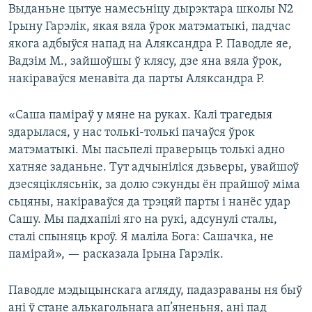
Выданьне цытуе намесьніцу дырэктара школы N2
Ірыну Гарэлік, якая вяла ўрок матэматыкі, падчас
якога адбыўся напад на Аляксандра Р. Паводле яе,
Вадзім М., зайшоўшы ў клясу, дзе яна вяла ўрок,
накіраваўся менавіта да парты Аляксандра Р.
«Саша паміраў у мяне на руках. Калі трагедыя
здарылася, у нас толькі-толькі пачаўся ўрок
матэматыкі. Мы пасьпелі праверыць толькі адно
хатняе заданьне. Тут адчыніліся дзьверы, увайшоў
дзесяціклясьнік, за долю сэкунды ён прайшоў міма
сьцяны, накіраваўся да трэцяй парты і нанёс удар
Сашу. Мы падхапілі яго на рукі, адсунулі сталы,
сталі спыняць кроў. Я маліла Бога: Сашачка, не
памірай», — расказала Ірына Гарэлік.
Паводле мэдыцынскага агляду, падазраваны ня быў
ані ў стане алькагольнага ап’яненьня, ані пад