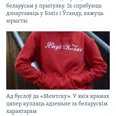
беларусам у прытулку. Іх спрабуюць
дэпартаваць у Бэліз і Ўганду, кажуць
юрысты
Ад буслоў да «Ментску». У якіх крамах
цяпер купляць адзеньне зь беларускім
характарам