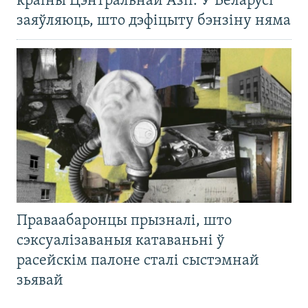
краіны Цэнтральнай Азіі. У Беларусі
заяўляюць, што дэфіцыту бэнзіну няма
Праваабаронцы прызналі, што
сэксуалізаваныя катаваньні ў
расейскім палоне сталі сыстэмнай
зьявай