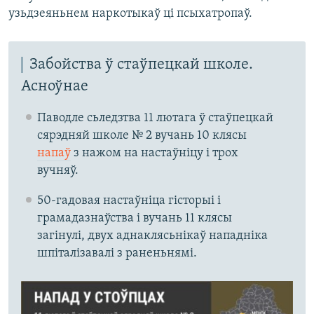
узьдзеяньнем наркотыкаў ці псыхатропаў.
Забойства ў стаўпецкай школе.
Асноўнае
Паводле сьледзтва 11 лютага ў стаўпецкай
сярэдняй школе № 2 вучань 10 клясы
напаў
з нажом на настаўніцу і трох
вучняў.
50-гадовая настаўніца гісторыі і
грамадазнаўства і вучань 11 клясы
загінулі, двух аднаклясьнікаў нападніка
шпіталізавалі з раненьнямі.