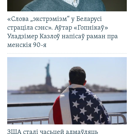
«Слова „экстрэмізм“ у Беларусі
страціла сэнс». Аўтар «Гопнікаў»
Уладзімер Казлоў напісаў раман пра
менскія 90-я
ЗША сталі часьцей адмаўляць