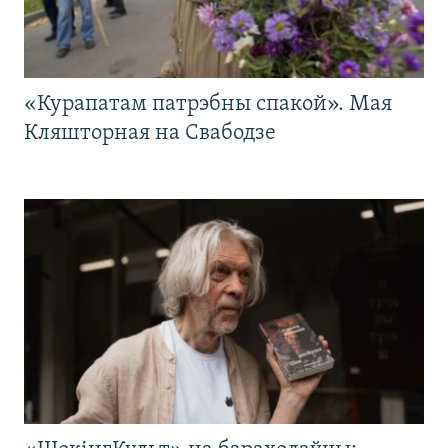
«Курапатам патрэбны спакой». Мая
Кляшторная на Свабодзе