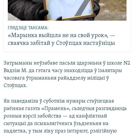
ГЛЯДЗІЦЕ ТАКСАМА:
«Марынка выйшла не на свой урок», —
сваячка забітай у Стоўпцах настаўніцы
Затрыманы неўзабаве пасьля здарэньня ў школе N2
Вадзім М. да гэтага часу знаходзіцца ў ізалятары
часовага ўтрыманьня райаддзелу міліцыі ў
Стоўпцах.
Як паведаміла ў суботнім нумары стаўпецкая
раённая газэта «Прамень», сьледчыя разглядаюць
розныя вэрсіі забойства — ад канфліктнай
сытуацыі да псыхалягічнага ўзьдзеньня на
падлетка, у тым ліку праз інтэрнэт, рэлігійную