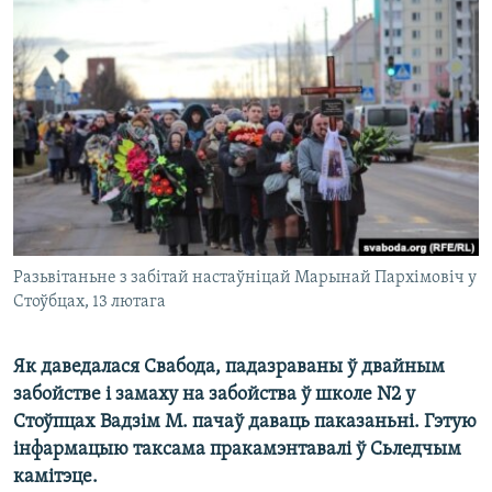
КУЛЬТУРА
МОВА
КАЛЯНДАР
НА ХВАЛЯХ СВАБОДЫ
Разьвітаньне з забітай настаўніцай Марынай Пархімовіч у
Стоўбцах, 13 лютага
Як даведалася Свабода, падазраваны ў двайным
забойстве і замаху на забойства ў школе N2 у
Стоўпцах Вадзім М. пачаў даваць паказаньні. Гэтую
інфармацыю таксама пракамэнтавалі ў Сьледчым
камітэце.