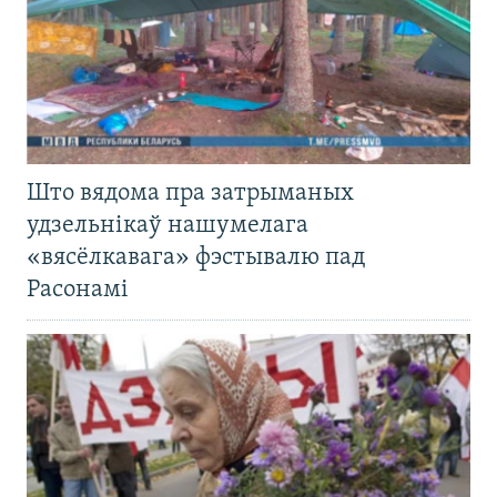
Што вядома пра затрыманых
удзельнікаў нашумелага
«вясёлкавага» фэстывалю пад
Расонамі