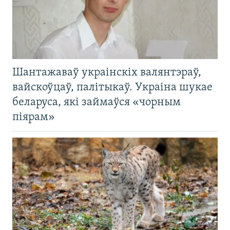
Шантажаваў украінскіх валянтэраў,
вайскоўцаў, палітыкаў. Украіна шукае
беларуса, які займаўся «чорным
піярам»