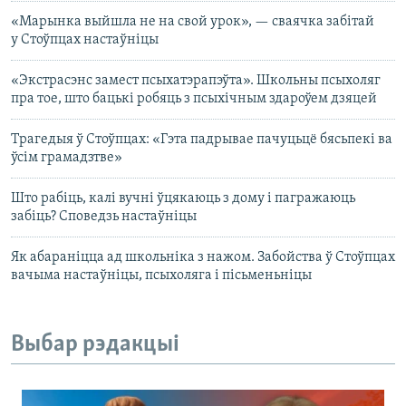
«Марынка выйшла не на свой урок», — сваячка забітай
у Стоўпцах настаўніцы
«Экстрасэнс замест псыхатэрапэўта». Школьны псыхоляг
пра тое, што бацькі робяць з псыхічным здароўем дзяцей
Трагедыя ў Стоўпцах: «Гэта падрывае пачуцьцё бясьпекі ва
ўсім грамадзтве»
Што рабіць, калі вучні ўцякаюць з дому і пагражаюць
забіць? Споведзь настаўніцы
Як абараніцца ад школьніка з нажом. Забойства ў Стоўпцах
вачыма настаўніцы, псыхоляга і пісьменьніцы
Выбар рэдакцыі