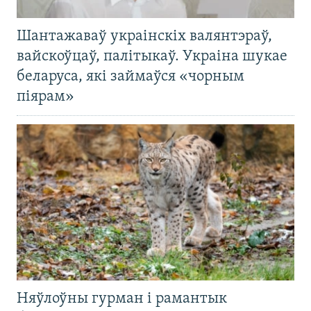
Шантажаваў украінскіх валянтэраў,
вайскоўцаў, палітыкаў. Украіна шукае
беларуса, які займаўся «чорным
піярам»
Няўлоўны гурман і рамантык