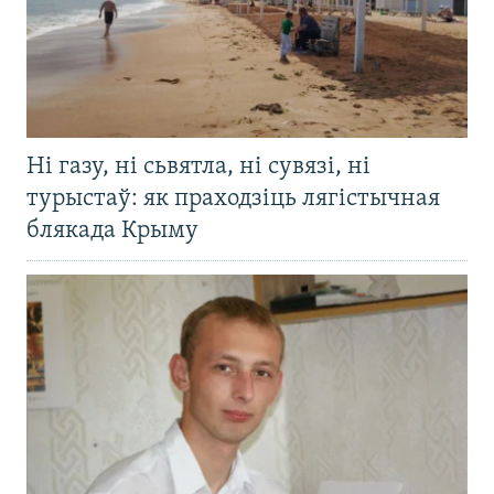
Ні газу, ні сьвятла, ні сувязі, ні
турыстаў: як праходзіць лягістычная
блякада Крыму