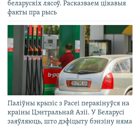
беларускіх лясоў. Расказваем цікавыя
факты пра рысь
Паліўны крызіс з Расеі перакінуўся на
краіны Цэнтральнай Азіі. У Беларусі
заяўляюць, што дэфіцыту бэнзіну няма