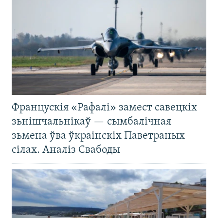
Францускія «Рафалі» замест савецкіх
зьнішчальнікаў — сымбалічная
зьмена ўва ўкраінскіх Паветраных
сілах. Аналіз Свабоды