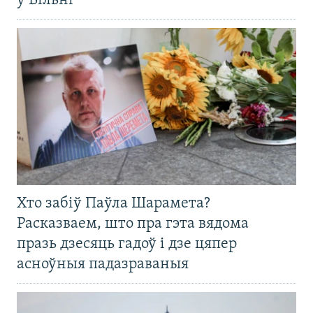
ў Вільні
Хто забіў Паўла Шарамета?
Расказваем, што пра гэта вядома
празь дзесяць гадоў і дзе цяпер
асноўныя падазраваныя