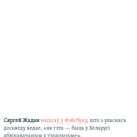
Сяргей Жадан
напісаў у Фэйсбуку
, што з уласнага
досьведу ведае, «як гэта — быць у Беларусі
абвінавачаным у тэрарызьме».