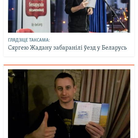
ГЛЯДЗІЦЕ ТАКСАМА:
Сяргею Жадану забаранілі ўезд у Беларусь