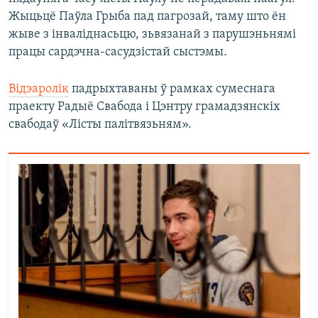
Жыцьцё Паўла Грыба пад пагрозай, таму што ён
жыве з інваліднасьцю, зьвязанай з парушэньнямі
працы сардэчна-сасудзістай сыстэмы.
Відэаролік
падрыхтаваны ў рамках сумеснага
праекту Радыё Свабода і Цэнтру грамадзянскіх
свабодаў «Лісты палітвязьням».