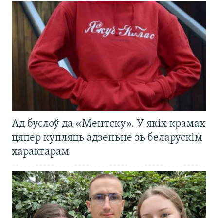
Ад буслоў да «Ментску». У якіх крамах
цяпер купляць адзеньне зь беларускім
характарам