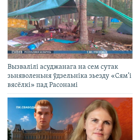
Вызвалілі асуджанага на сем сутак
зьняволеньня ўдзельніка зьезду «Сям’і
вясёлкі» пад Расонамі