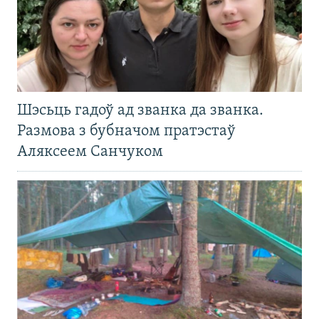
Шэсьць гадоў ад званка да званка.
Размова з бубначом пратэстаў
Аляксеем Санчуком