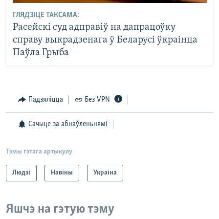
ГЛЯДЗІЦЕ ТАКСАМА:
Расейскі суд адправіў на дапрацоўку
справу выкрадзенага ў Беларусі ўкраінца
Паўла Грыба
Падзяліцца
Без VPN
Сачыце за абнаўленьнямі
Тэмы гэтага артыкулу
Людзі
Навіны
Украіна
Яшчэ на гэтую тэму