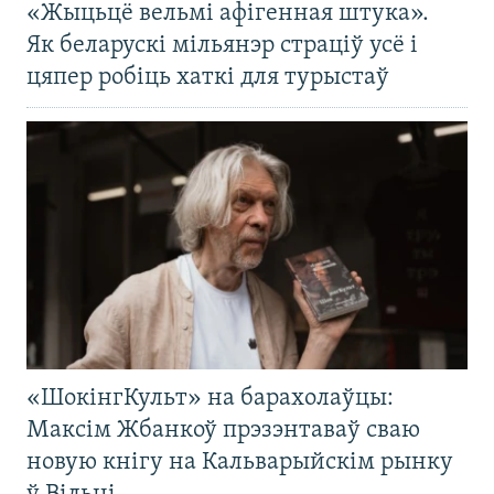
«Жыцьцё вельмі афігенная штука».
Як беларускі мільянэр страціў усё і
цяпер робіць хаткі для турыстаў
«ШокінгКульт» на барахолаўцы:
Максім Жбанкоў прэзэнтаваў сваю
новую кнігу на Кальварыйскім рынку