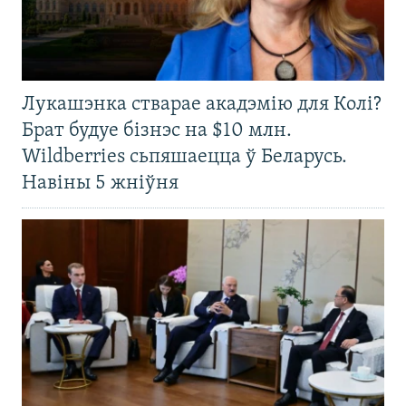
Лукашэнка стварае акадэмію для Колі?
Брат будуе бізнэс на $10 млн.
Wildberries сьпяшаецца ў Беларусь.
Навіны 5 жніўня