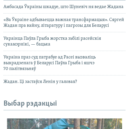
Амбасада Ўкраіны шкадуе, што Шуневіч ня ведае Жадана
«Ва Ўкраіне адбываецца важная трансфармацыя». Сяргей
Жадан пра вайну, літаратуру і пагрозы для Беларусі
Украінца Паўла Грыба жорстка зьбілі расейскія
сукамэрнікі, — бацька
Украіна праз суд патрабуе ад Расеі вызваліць
выкрадзенага ў Беларусі Паўла Грыба і яшчэ
70 палітвязьняў
Жадан. Ці застаўся Ленін у галовах?
Выбар рэдакцыі