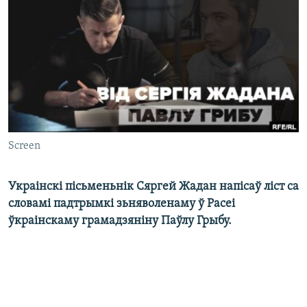
КУЛЬТУРА
МОВА
КАЛЯНДАР
НА ХВАЛЯХ СВАБОДЫ
Screen
Украінскі пісьменьнік Сяргей Жадан напісаў ліст са
словамі падтрымкі зьняволенаму ў Расеі
ўкраінскаму грамадзяніну Паўлу Грыбу.