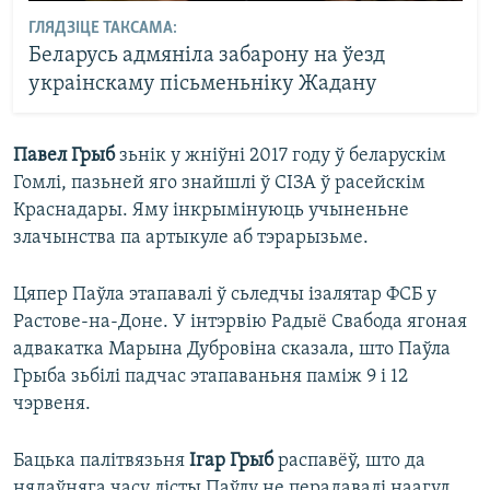
ГЛЯДЗІЦЕ ТАКСАМА:
Беларусь адмяніла забарону на ўезд
украінскаму пісьменьніку Жадану
Павел Грыб
зьнік у жніўні 2017 году ў беларускім
Гомлі, пазьней яго знайшлі ў СІЗА ў расейскім
Краснадары. Яму інкрымінуюць учыненьне
злачынства па артыкуле аб тэрарызьме.
Цяпер Паўла этапавалі ў сьледчы ізалятар ФСБ у
Растове-на-Доне. У інтэрвію Радыё Свабода ягоная
адвакатка Марына Дубровіна сказала, што Паўла
Грыба зьбілі падчас этапаваньня паміж 9 і 12
чэрвеня.
Бацька палітвязьня
Ігар Грыб
распавёў, што да
нядаўняга часу лісты Паўлу не перадавалі наагул.