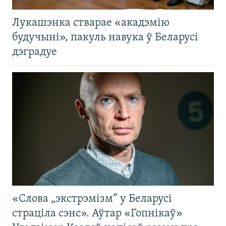
Лукашэнка стварае «акадэмію
будучыні», пакуль навука ў Беларусі
дэградуе
«Слова „экстрэмізм“ у Беларусі
страціла сэнс». Аўтар «Гопнікаў»