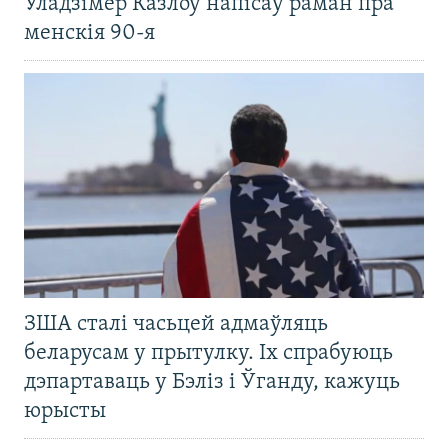
Уладзімер Казлоў напісаў раман пра
менскія 90-я
ЗША сталі часьцей адмаўляць
беларусам у прытулку. Іх спрабуюць
дэпартаваць у Бэліз і Ўганду, кажуць
юрысты