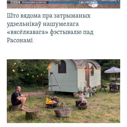
Што вядома пра затрыманых
удзельнікаў нашумелага
«вясёлкавага» фэстывалю пад
Расонамі