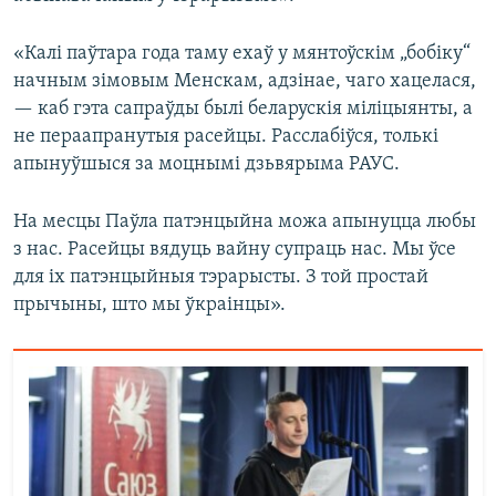
«Калі паўтара года таму ехаў у мянтоўскім „бобіку“
начным зімовым Менскам, адзінае, чаго хацелася,
— каб гэта сапраўды былі беларускія міліцыянты, а
не пераапранутыя расейцы. Расслабіўся, толькі
апынуўшыся за моцнымі дзьвярыма РАУС.
На месцы Паўла патэнцыйна можа апынуцца любы
з нас. Расейцы вядуць вайну супраць нас. Мы ўсе
для іх патэнцыйныя тэрарысты. З той простай
прычыны, што мы ўкраінцы».