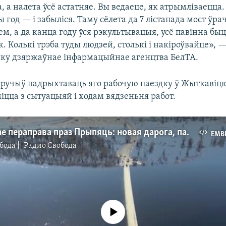
а, а налета ўсё астатняе. Вы ведаеце, як атрымліваецца
ы год — і забыліся. Таму сёлета да 7 лістапада мост ўра
м, а да канца году ўся рэкультывацыя, усё павінна бы
к. Колькі трэба туды людзей, столькі і накіроўвайце», 
ку дзяржаўнае інфармацыйнае агенцтва БелТА.
аручыў падрыхтаваць яго рабочую паездку ў Жыткавіцкі
іцца з сытуацыяй і ходам вядзеньня работ.
Як выглядае пераправа праз Прыпяць: новая дарога, паром, пантон і разбураны мост
EMB
бода || Радио Свобода
No media source currently available