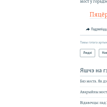
мост у горад
Пяцёр
Падзяліцц
Тэмы гэтага арты
Людзі
На
Яшчэ на г
Бяз моста. Як 
Аварыйны мост
Відавочцы: пад