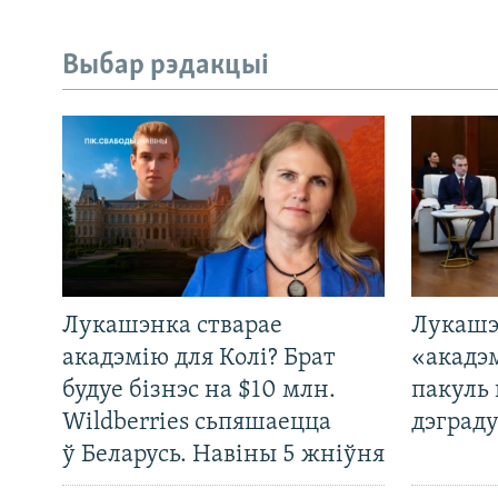
Выбар рэдакцыі
Лукашэнка стварае
Лукашэ
акадэмію для Колі? Брат
«акадэ
будуе бізнэс на $10 млн.
пакуль 
Wildberries сьпяшаецца
дэграду
ў Беларусь. Навіны 5 жніўня