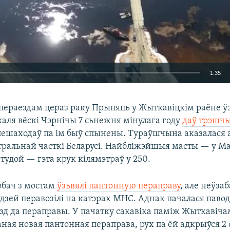
1:35
EMBED
пераездам цераз раку Прыпяць у Жыткавіцкім раёне ўз
 каля вёскі Чэрнічы 7 сьнежня мінулага году
даў трэшч
 пешаходаў па ім быў спынены. Тураўшчына аказалася 
тральнай часткі Беларусі. Найбліжэйшыя масты — у М
 тудой — гэта крук кілямэтраў у 250.
обач з мостам
ўзьвялі пантонную пераправу
, але неўза
дзей перавозілі на катэрах МНС. Аднак пачалася паводк
езд да пераправы. У пачатку сакавіка паміж Жыткавіча
ная новая пантонная пераправа, рух па ёй адкрыўся 2 