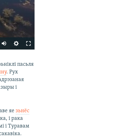
SHARE
ьніклі пасьля
ыну
. Рух
адрэзаная
азыры і
баве яе
зьнёс
а, і рака
px
width
мі і Туравам
сакавіка.