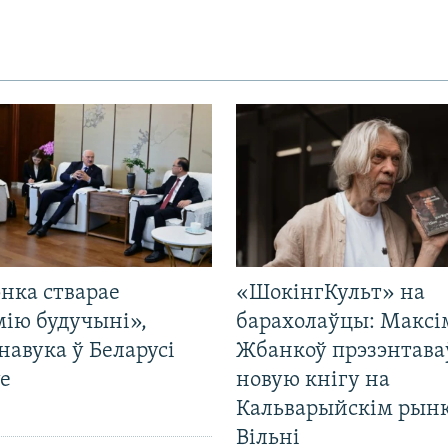
нка стварае
«ШокінгКульт» на
мію будучыні»,
барахолаўцы: Максі
навука ў Беларусі
Жбанкоў прэзэнтава
е
новую кнігу на
Кальварыйскім рынк
Вільні