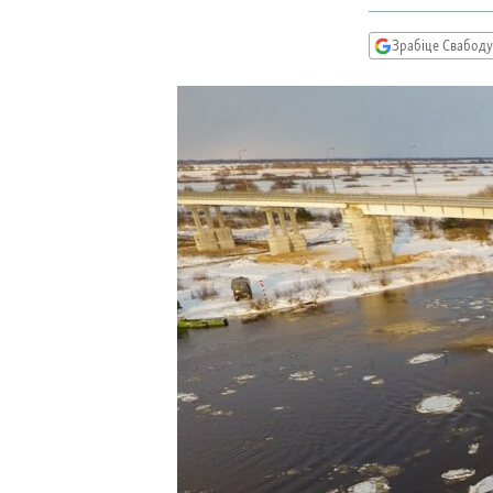
КАЛЯНДАР
НА ХВАЛЯХ СВАБОДЫ
Зрабіце Свабоду