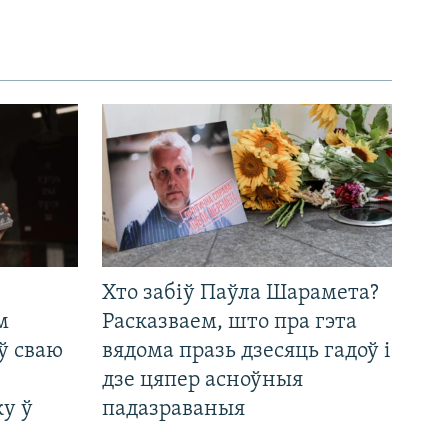
Хто забіў Паўла Шарамета?
м
Расказваем, што пра гэта
ў сваю
вядома празь дзесяць гадоў і
дзе цяпер асноўныя
у ў
падазраваныя