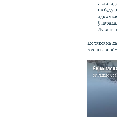
лістапад
на будуч
адкрывае
ў парада
Лукашэн
Ён таксама д
месцы азнаём
by
Радыё Сва