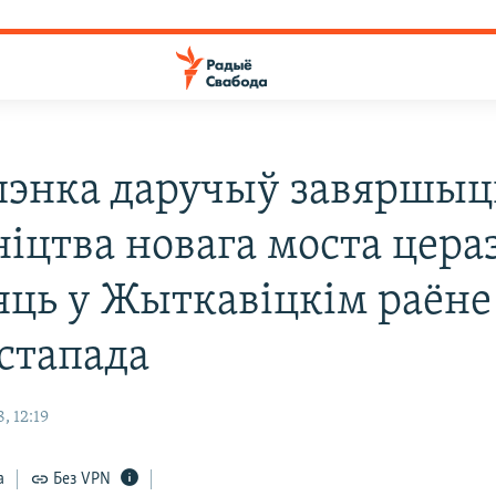
энка даручыў завяршыц
ніцтва новага моста цера
ць у Жыткавіцкім раёне
істапада
, 12:19
а
Без VPN