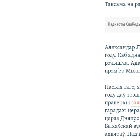
Таксама на р
Падкасты Свабод
Аляксандар 
году. Каб адн
рэчышча. Адк
прэм’ер Міха
Пасьля таго, 
году даў трэш
праверкі і
зал
гарадах: цера
цераз Дняпро
Быхаўскай ву
ахвяраў. Пад