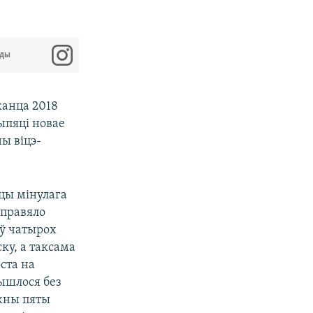
оды
канца 2018
рыпяці новае
ы віцэ-
нцы мінулага
 правяло
ў чатырох
ску, а таксама
ста на
бышлося без
жны пяты