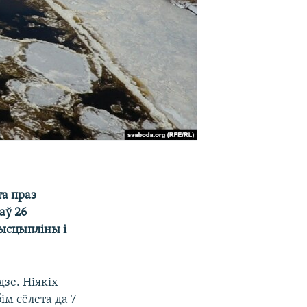
а праз
аў 26
ысцыпліны і
зе. Ніякіх
ім сёлета да 7