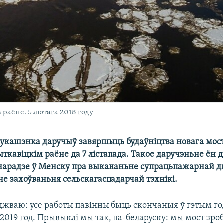
раёне. 5 лютага 2018 году
укашэнка даручыў завяршыць будаўніцтва новага мост
кавіцкім раёне да 7 лістапада. Такое даручэньне ён д
 нарадзе ў Менску пра выкананьне супрацьпажарнай д
не захоўваньня сельскагаспадарчай тэхнікі.
жваю: усе работы павінны быць скончаныя ў гэтым год
 2019 год. Прывыклі мы так, па-беларуску: мы мост зроб