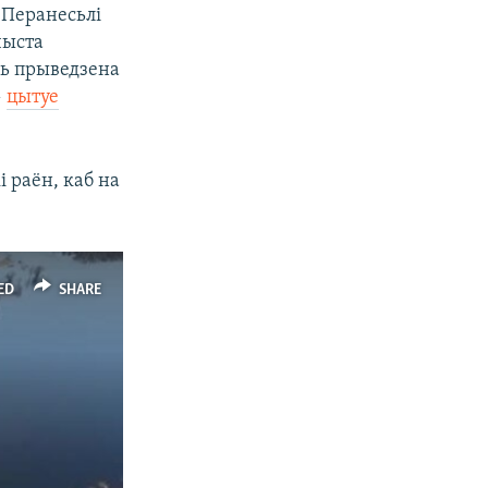
. Перанесьлі
чыста
ць прыведзена
—
цытуе
 раён, каб на
ED
SHARE