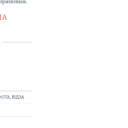
тэрміновым.
ПА
ФОТА, ВІДЭА