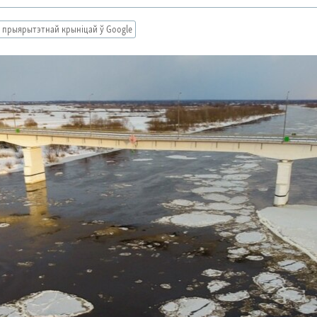
 прыярытэтнай крыніцай ў Google