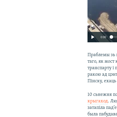
0:00
Праблемы зь 
таго, як мост
транспарту і
ракою ад цэн
Пінску, ехаць
10 сьнежня п
крыгаход
. Лю
затапіла пад’
была пабудава