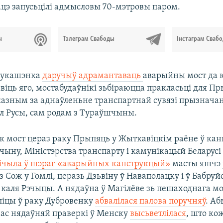
ацэ запусьцілі адмысловы 70-мэтровы паром.
ы
Тэлеграм Свабоды
Інстаграм Сваб
Лукашэнка
даручыў адрамантаваць
аварыйны мост да 
авіць яго, мостабудаўнікі зьбіраюцца пракласьці для П
азным за аднаўленьне транспартнай сувязі прызначан
іл Русы, сам родам з Тураўшчыны.
як мост цераз раку Прыпяць у Жыткавіцкім раёне ў ка
чыну, Міністэрства транспарту і камунікацый Беларусі
ічыла ў шэраг «аварыйных канструкцый»
масты яшчэ 
з Сож у Гомлі, церазь Дзьвіну ў Наваполацку і ў Бабруй
 каля Рэчыцы. А нядаўна ў Магілёве зь пешаходнага мо
ліцы ў раку Дубровенку
абвалілася палова поручняў
. А
час нядаўняй праверкі ў Менску
высьветлілася
, што ко