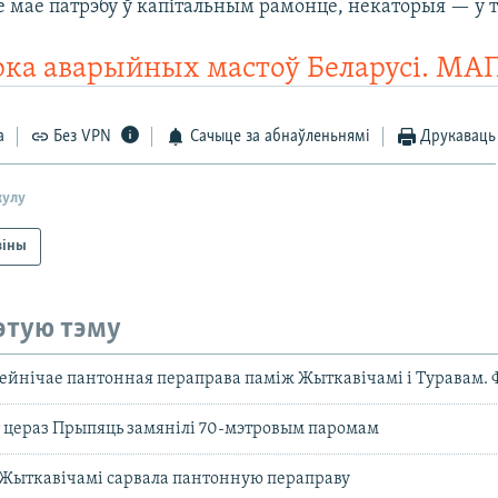
зе мае патрэбу ў капітальным рамонце, некаторыя — у 
ка аварыйных мастоў Беларусі. МА
а
Без VPN
Сачыце за абнаўленьнямі
Друкаваць
кулу
віны
этую тэму
дзейнічае пантонная пераправа паміж Жыткавічамі і Туравам. 
 цераз Прыпяць замянілі 70-мэтровым паромам
 Жыткавічамі сарвала пантонную пераправу