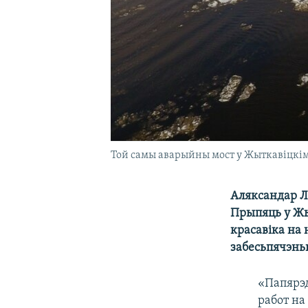
Той самы аварыйны мост у Жыткавіцкім 
Аляксандар Л
Прыпяць у Жыт
красавіка на
забесьпячэнь
«Папярэд
работ на