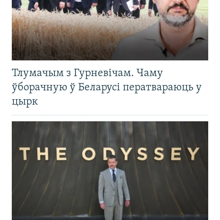
Тлумачым з Гурневічам. Чаму
ўборачную ў Беларусі ператвараюць у
цырк