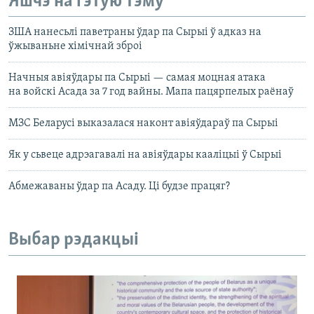
Яшчэ на гэтую тэму
ЗША нанесьлі паветраны ўдар па Сырыі ў адказ на
ўжываньне хімічнай зброі
Начныя авіяўдары па Сырыі — самая моцная атака
на войскі Асада за 7 год вайны. Мапа пацярпелых раёнаў
МЗС Беларусі выказалася наконт авіяўдараў па Сырыі
Як у сьвеце адрэагавалі на авіяўдары кааліцыі ў Сырыі
Абмежаваны ўдар па Асаду. Ці будзе працяг?
Выбар рэдакцыі