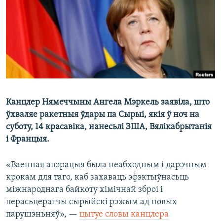
КУЛЬТУРА
МОВА
КАЛЯНДАР
НА ХВАЛЯХ СВАБОДЫ
Канцлер Нямеччыны Ангела Мэркель заявіла, што
ўхваляе ракетныя ўдары па Сырыі, якія ў ноч на
суботу, 14 красавіка, нанесьлі ЗША, Вялікабрытанія
і Францыя.
«Ваенная апэрацыя была неабходным і дарэчным
крокам для таго, каб захаваць эфэктыўнасьць
міжнароднага байкоту хімічнай зброі і
перасьцерагчы сырыйскі рэжым ад новых
парушэньняў», —
цытуе словы канцлера