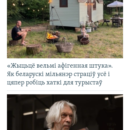
«Жыцьцё вельмі афігенная штука».
Як беларускі мільянэр страціў усё і
цяпер робіць хаткі для турыстаў