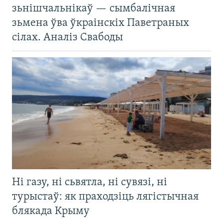
зьнішчальнікаў — сымбалічная
зьмена ўва ўкраінскіх Паветраных
сілах. Аналіз Свабоды
Ні газу, ні сьвятла, ні сувязі, ні
турыстаў: як праходзіць лягістычная
блякада Крыму