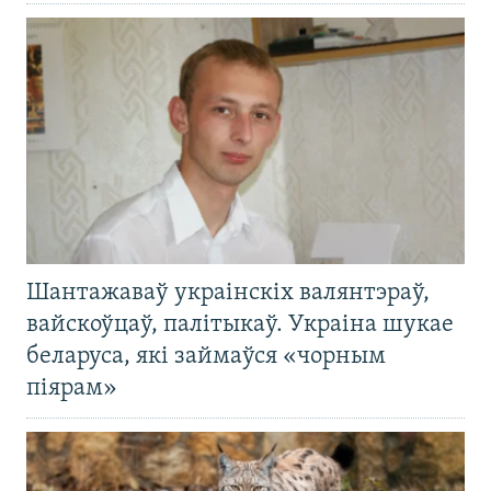
Шантажаваў украінскіх валянтэраў,
вайскоўцаў, палітыкаў. Украіна шукае
беларуса, які займаўся «чорным
піярам»