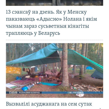
13 сэансаў на дзень. Як у Менску
паказваюць «Адысэю» Нолана і якім
чынам зараз сусьветныя кінагіты
трапляюць у Беларусь
Вызвалілі асуджанага на сем сутак