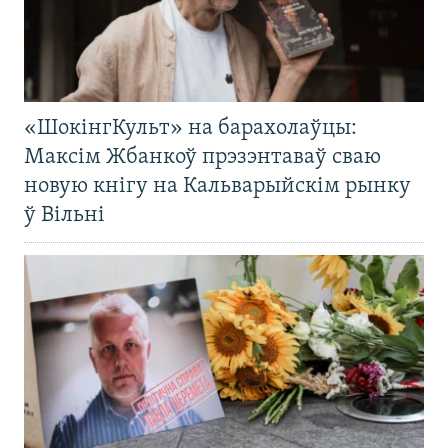
«ШокінгКульт» на барахолаўцы:
Максім Жбанкоў прэзэнтаваў сваю
новую кнігу на Кальварыйскім рынку
ў Вільні