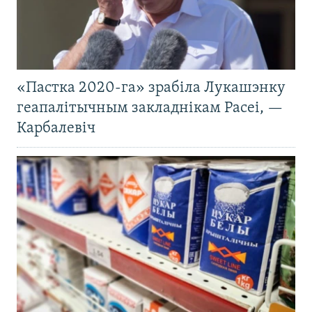
«Пастка 2020-га» зрабіла Лукашэнку
геапалітычным закладнікам Расеі, —
Карбалевіч