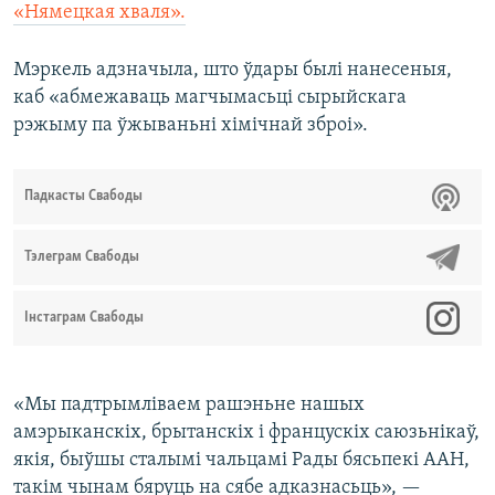
«Нямецкая хваля».
Мэркель адзначыла, што ўдары былі нанесеныя,
каб «абмежаваць магчымасьці сырыйскага
рэжыму па ўжываньні хімічнай зброі».
Падкасты Свабоды
Тэлеграм Свабоды
Інстаграм Свабоды
«Мы падтрымліваем рашэньне нашых
амэрыканскіх, брытанскіх і францускіх саюзьнікаў,
якія, быўшы сталымі чальцамі Рады бясьпекі ААН,
такім чынам бяруць на сябе адказнасьць», —