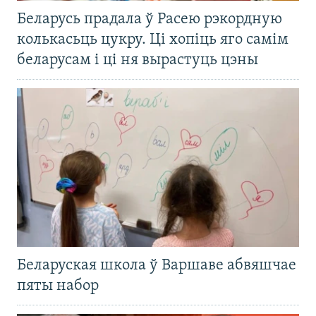
Беларусь прадала ў Расею рэкордную
колькасьць цукру. Ці хопіць яго самім
беларусам і ці ня вырастуць цэны
Беларуская школа ў Варшаве абвяшчае
пяты набор