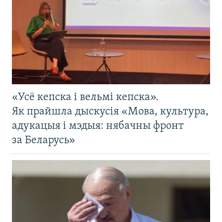
«Усё кепска і вельмі кепска».
Як прайшла дыскусія «Мова, культура,
адукацыя і мэдыя: нябачны фронт
за Беларусь»