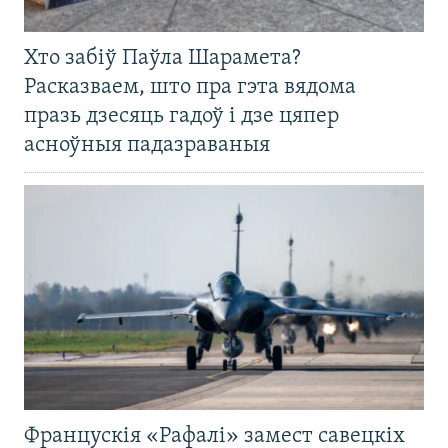
Хто забіў Паўла Шарамета?
Расказваем, што пра гэта вядома
празь дзесяць гадоў і дзе цяпер
асноўныя падазраваныя
Францускія «Рафалі» замест савецкіх