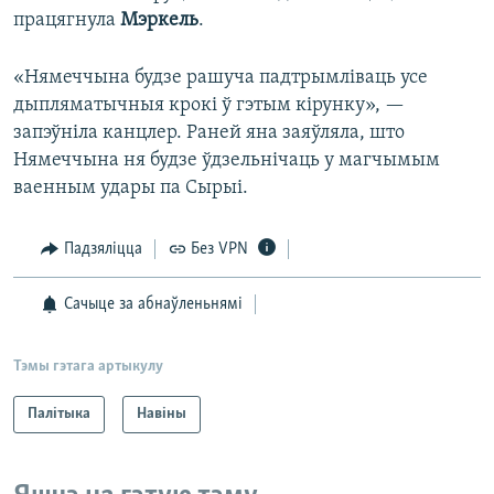
працягнула
Мэркель
.
«Нямеччына будзе рашуча падтрымліваць усе
дыпляматычныя крокі ў гэтым кірунку», —
запэўніла канцлер. Раней яна заяўляла, што
Нямеччына ня будзе ўдзельнічаць у магчымым
ваенным удары па Сырыі.
Падзяліцца
Без VPN
Сачыце за абнаўленьнямі
Тэмы гэтага артыкулу
Палітыка
Навіны