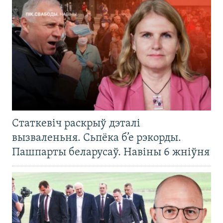
Статкевіч раскрыў дэталі
вызваленьня. Сьпёка б’е рэкорды.
Пашпарты беларусаў. Навіны 6 жніўня