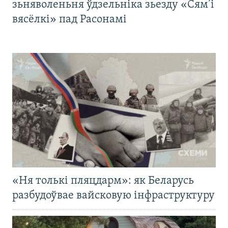
зьняволеньня ўдзельніка зьезду «Сям’і
вясёлкі» пад Расонамі
«Ня толькі пляцдарм»: як Беларусь
разбудоўвае вайсковую інфраструктуру