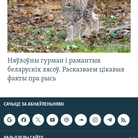
Няўлоўны гурман і рамантык
беларускіх лясоў. Расказваем цікавыя
факты пра рысь
САЧЫЦЕ ЗА АБНАЎЛЕНЬНЯМІ