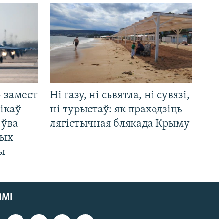
 замест
Ні газу, ні сьвятла, ні сувязі,
нікаў —
ні турыстаў: як праходзіць
 ўва
лягістычная блякада Крыму
ных
ды
ЯМІ