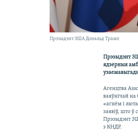
Прэзыдэнт ЗША Дональд Трамп
Прэзыдэнт ЗШ
ядзерныя амбі
узаемавыгадн
Агенцтва Ass
ваяўнічай на
«агнём і лют
заявіў, што ў
Прэзыдэнт ЗШ
з КНДР.