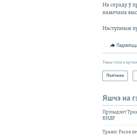
На сераду ў 
намечана выс
Наступным пу
Падзяліцц
Тэмы гэтага арты
Палітыка
Яшчэ на г
Прэзыдэнт Трам
КНДР
Трамп: Расея 