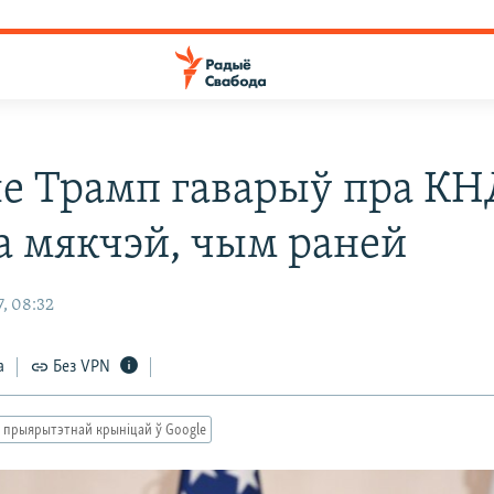
ле Трамп гаварыў пра КН
а мякчэй, чым раней
, 08:32
а
Без VPN
 прыярытэтнай крыніцай ў Google