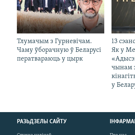
Тлумачым з Гурневічам.
13 сэан
Чаму ўборачную ў Беларусі
Як у М
ператвараюць у цырк
«Адысэ
чынам 
кінагі
у Белар
РАЗЬДЗЕЛЫ САЙТУ
ІНФАРМ