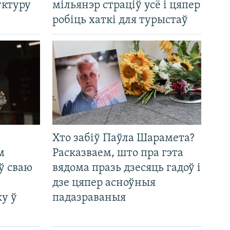
уктуру
мільянэр страціў усё і цяпер
робіць хаткі для турыстаў
Хто забіў Паўла Шарамета?
м
Расказваем, што пра гэта
ў сваю
вядома празь дзесяць гадоў і
дзе цяпер асноўныя
у ў
падазраваныя