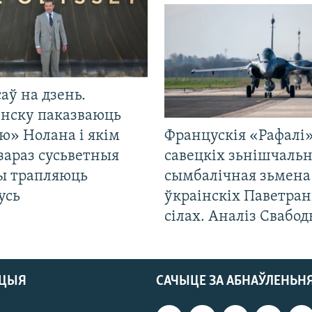
саў на дзень.
енску паказваюць
ю» Нолана і якім
Францускія «Рафалі»
зараз сусьветныя
савецкіх зьнішчаль
ты трапляюць
сымбалічная зьмена
усь
ўкраінскіх Паветра
сілах. Аналіз Свабо
АЦЫЯ
САЧЫЦЕ ЗА АБНАЎЛЕНЬН