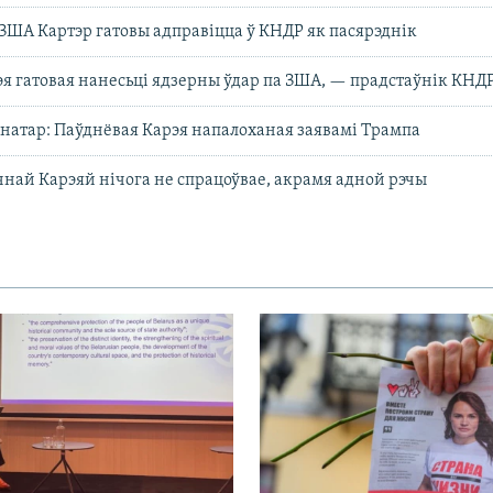
ЗША Картэр гатовы адправіцца ў КНДР як пасярэднік
я гатовая нанесьці ядзерны ўдар па ЗША, — прадстаўнік КНД
натар: Паўднёвая Карэя напалоханая заявамі Трампа
чнай Карэяй нічога не спрацоўвае, акрамя адной рэчы