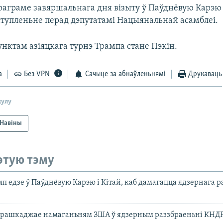
праграме завяршальнага дня візыту ў Паўднёвую Карэю
тупленьне перад дэпутатамі Нацыянальнай асамблеі.
нктам азіяцкага турнэ Трампа стане Пэкін.
а
Без VPN
Сачыце за абнаўленьнямі
Друкаваць
кулу
Навіны
этую тэму
п едзе ў Паўднёвую Карэю і Кітай, каб дамагацца ядзернага 
перашкаджае намаганьням ЗША ў ядзерным раззбраеньні КНД