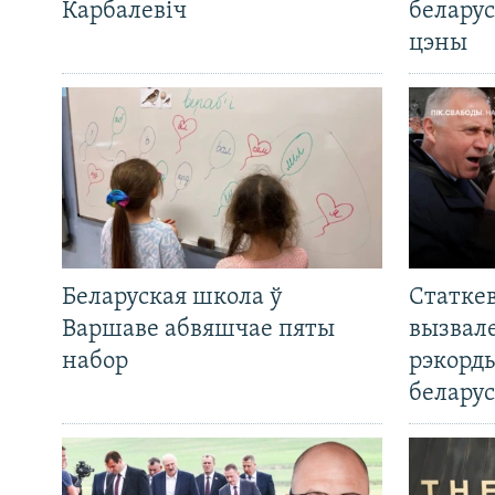
Карбалевіч
беларус
цэны
Беларуская школа ў
Статкев
Варшаве абвяшчае пяты
вызвале
набор
рэкорд
беларус