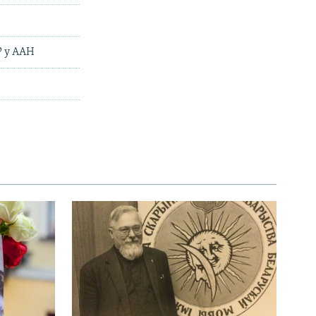
Р у ААН