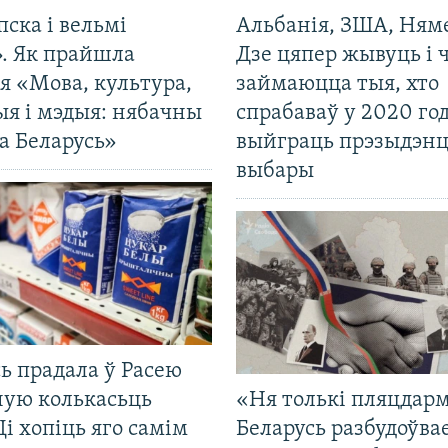
пска і вельмі
Альбанія, ЗША, Ням
». Як прайшла
Дзе цяпер жывуць і
я «Мова, культура,
займаюцца тыя, хто
ыя і мэдыя: нябачны
спрабаваў у 2020 го
а Беларусь»
выйграць прэзыдэнц
выбары
ь прадала ў Расею
ную колькасьць
«Ня толькі пляцдарм
Ці хопіць яго самім
Беларусь разбудоўва