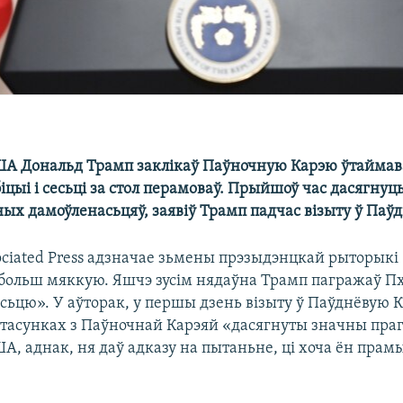
А Дональд Трамп заклікаў Паўночную Карэю ўтаймав
цыі і сесьці за стол перамоваў. Прыйшоў час дасягнуц
ых дамоўленасьцяў, заявіў Трамп падчас візыту ў Паў
ociated Press адзначае зьмены прэзыдэнцкай рыторыкі
 больш мяккую. Яшчэ зусім нядаўна Трамп пагражаў П
асьцю». У аўторак, у першы дзень візыту ў Паўднёвую 
 стасунках з Паўночнай Карэяй «дасягнуты значны праг
А, аднак, ня даў адказу на пытаньне, ці хоча ён прам