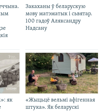
еччына.
Закаханы ў беларускую
 чым
мову матэматык і сьвятар.
100 гадоў Аляксандру
дзе
Надсану
кія
»: як
«Жыцьцё вельмі афігенная
е
штука». Як беларускі