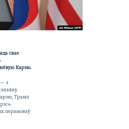
аць свае
ь
днёвую Карэю.
 — з
хэньяну
Карэю, Трамп
рэс».
ых перамоваў