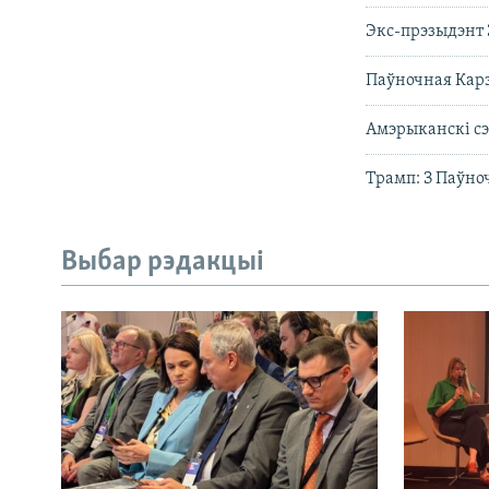
Экс-прэзыдэнт 
Паўночная Карэ
Амэрыканскі сэ
Трамп: З Паўно
Выбар рэдакцыі