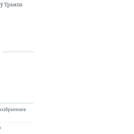
 ў Трампа
раззбраеньня
Р