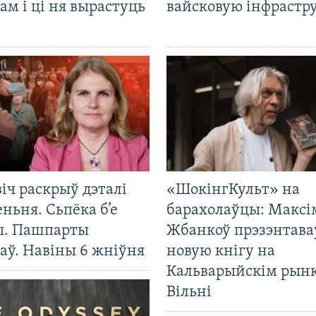
ам і ці ня вырастуць
вайсковую інфрастр
іч раскрыў дэталі
«ШокінгКульт» на
ньня. Сьпёка б’е
барахолаўцы: Максі
ы. Пашпарты
Жбанкоў прэзэнтава
аў. Навіны 6 жніўня
новую кнігу на
Кальварыйскім рынк
Вільні