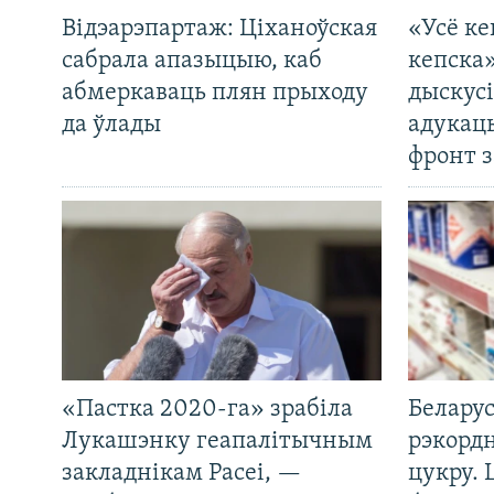
Відэарэпартаж: Ціханоўская
«Усё ке
сабрала апазыцыю, каб
кепска
абмеркаваць плян прыходу
дыскусі
да ўлады
адукац
фронт з
«Пастка 2020-га» зрабіла
Беларус
Лукашэнку геапалітычным
рэкорд
закладнікам Расеі, —
цукру. 