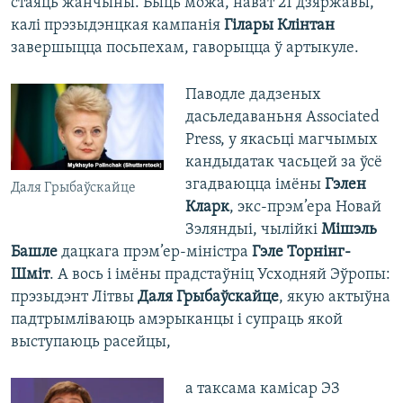
стаяць жанчыны. Быць можа, нават 21 дзяржавы,
калі прэзыдэнцкая кампанія
Гілары Клінтан
завершыцца посьпехам, гаворыцца ў артыкуле.
Паводле дадзеных
дасьледаваньня Associated
Press, у якасьці магчымых
кандыдатак часьцей за ўсё
згадваюцца імёны
Гэлен
Даля Грыбаўскайце
Кларк
, экс-прэм’ера Новай
Зэляндыі, чылійкі
Мішэль
Башле
дацкага прэм’ер-міністра
Гэле Торнінг-
Шміт
. А вось і імёны прадстаўніц Усходняй Эўропы:
прэзыдэнт Літвы
Даля Грыбаўскайце
, якую актыўна
падтрымліваюць амэрыканцы і супраць якой
выступаюць расейцы,
а таксама камісар ЭЗ