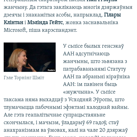
жанчыну. Да гэтага заклікаюць многія дзяржаўныя
дзеячы і знакамітыя асобы, напрыклад,
Гілары
Клінтан
і
Мэлінда Гейтс
, жонка заснавальніка
Microsoft, піша карэспандэнт.
У сьпісе былых генсэкаў
ААН адсутнічаюць
жанчыны, што зьвязана з
патрабаваньнямі Статуту
ААН па абраньні кіраўніка
Гэле Торнінг Шміт
ААН: ім павінен быць
«мужчына». У сьпісе
таксама няма выхадцаў з Усходняй Эўропы, што
тлумачыцца пабочнымі эфэктамі халоднай вайны.
Але гэта геапалітычнае супрацьстаяньне
скончылася, і мачызм, ўладарыў 69 гадоў, стаў
анахранізмам ва ўмовах, калі на чале 20 дзяржаў