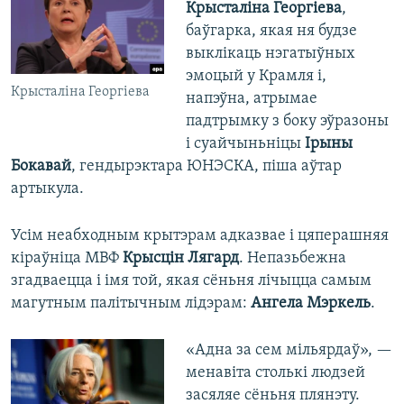
Крысталіна Георгіева
,
баўгарка, якая ня будзе
выклікаць нэгатыўных
эмоцый у Крамля і,
Крысталіна Георгіева
напэўна, атрымае
падтрымку з боку эўразоны
і суайчыньніцы
Ірыны
Бокавай
, гендырэктара ЮНЭСКА, піша аўтар
артыкула.
Усім неабходным крытэрам адказвае і цяперашняя
кіраўніца МВФ
Крысцін Лягард
. Непазьбежна
згадваецца і імя той, якая сёньня лічыцца самым
магутным палітычным лідэрам:
Ангела Мэркель
.
«Адна за сем мільярдаў», —
менавіта столькі людзей
засяляе сёньня плянэту.