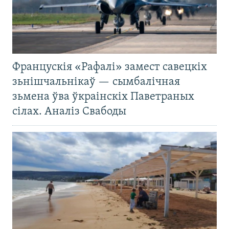
Францускія «Рафалі» замест савецкіх
зьнішчальнікаў — сымбалічная
зьмена ўва ўкраінскіх Паветраных
сілах. Аналіз Свабоды