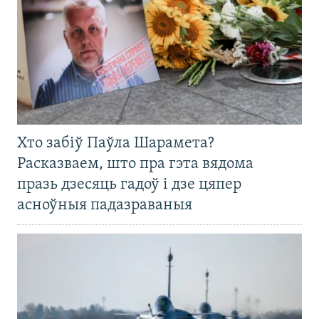
Хто забіў Паўла Шарамета?
Расказваем, што пра гэта вядома
празь дзесяць гадоў і дзе цяпер
асноўныя падазраваныя