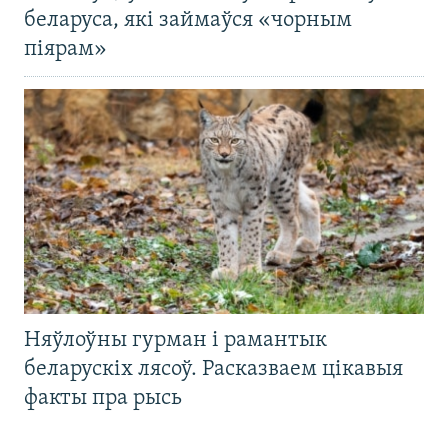
беларуса, які займаўся «чорным
піярам»
Няўлоўны гурман і рамантык
беларускіх лясоў. Расказваем цікавыя
факты пра рысь