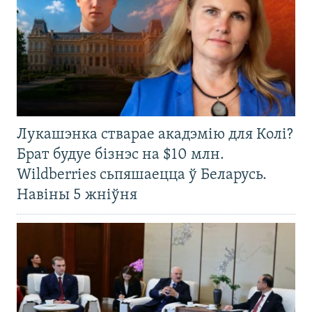
Лукашэнка стварае акадэмію для Колі?
Брат будуе бізнэс на $10 млн.
Wildberries сьпяшаецца ў Беларусь.
Навіны 5 жніўня