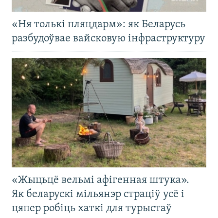
«Ня толькі пляцдарм»: як Беларусь
разбудоўвае вайсковую інфраструктуру
«Жыцьцё вельмі афігенная штука».
Як беларускі мільянэр страціў усё і
цяпер робіць хаткі для турыстаў