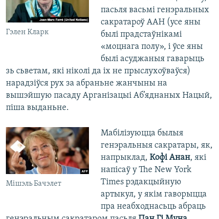
пасьля васьмі генэральных
сакратароў ААН (усе яны
Гэлен Кларк
былі прадстаўнікамі
«моцнага полу», і ўсе яны
былі асуджаныя гаварыць
зь сьветам, які ніколі да іх не прыслухоўваўся)
нарадзіўся рух за абраньне жанчыны на
вышэйшую пасаду Арганізацыі Аб’яднаных Нацый,
піша выданьне.
Мабілізуюцца былыя
генэральныя сакратары, як,
напрыклад,
Кофі Анан
, які
напісаў у The New York
Times рэдакцыйную
Мішэль Бачэлет
артыкул, у якім гаворыцца
пра неабходнасьць абраць
генэральным сакратаром пасьля
Пан Гі Муна