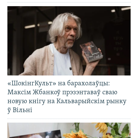
«ШокінгКульт» на барахолаўцы:
Максім Жбанкоў прэзэнтаваў сваю
новую кнігу на Кальварыйскім рынку
ў Вільні