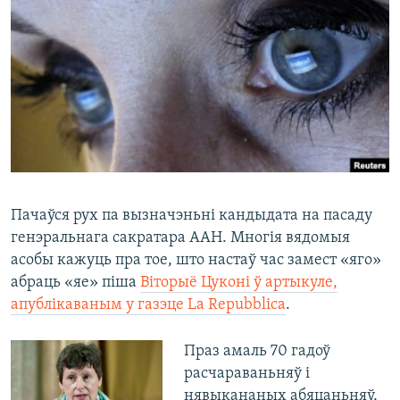
КУЛЬТУРА
МОВА
КАЛЯНДАР
НА ХВАЛЯХ СВАБОДЫ
Пачаўся рух па вызначэньні кандыдата на пасаду
генэральнага сакратара ААН. Многія вядомыя
асобы кажуць пра тое, што настаў час замест «яго»
абраць «яе» піша
Віторыё Цуконі ў артыкуле,
апублікаваным у газэце La Repubblica
.
Праз амаль 70 гадоў
расчараваньняў і
нявыкананых абяцаньняў,