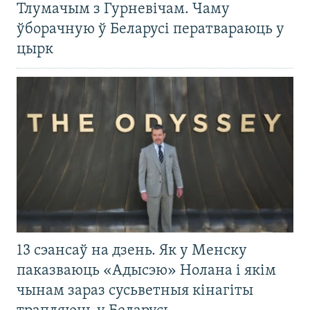
Тлумачым з Гурневічам. Чаму
ўборачную ў Беларусі ператвараюць у
цырк
13 сэансаў на дзень. Як у Менску
паказваюць «Адысэю» Нолана і якім
чынам зараз сусьветныя кінагіты