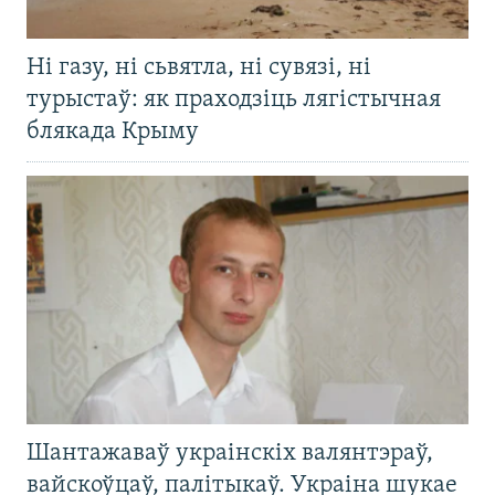
Ні газу, ні сьвятла, ні сувязі, ні
турыстаў: як праходзіць лягістычная
блякада Крыму
Шантажаваў украінскіх валянтэраў,
вайскоўцаў, палітыкаў. Украіна шукае