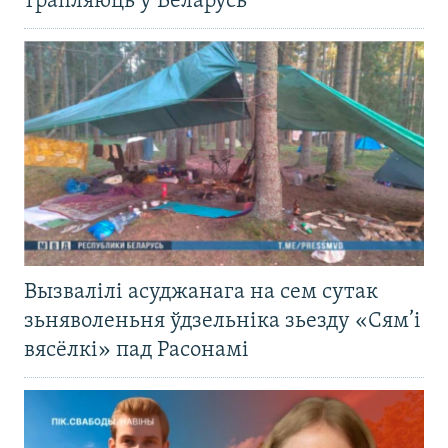
трапляюць у Беларусь
Вызвалілі асуджанага на сем сутак
зьняволеньня ўдзельніка зьезду «Сям’і
вясёлкі» пад Расонамі