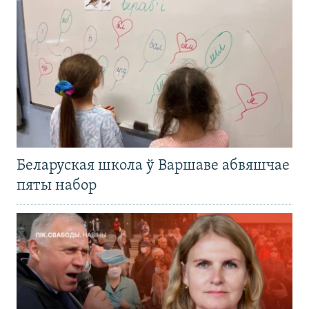
Беларуская школа ў Варшаве абвяшчае
пяты набор