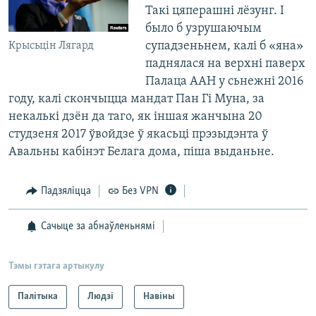
Такі цяперашні лёзунг. І
было б узрушаючым
супадзеньнем, калі б «яна»
Крысьцін Лягард
паднялася на верхні паверх
Палаца ААН у сьнежні 2016
году, калі скончыцца мандат Пан Гі Муна, за
некалькі дзён да таго, як іншая жанчына 20
студзеня 2017 ўвойдзе ў якасьці прэзыдэнта ў
Авальны кабінэт Белага дома, піша выданьне.
Падзяліцца
Без VPN
Сачыце за абнаўленьнямі
Тэмы гэтага артыкулу
Палітыка
Людзі
Навіны