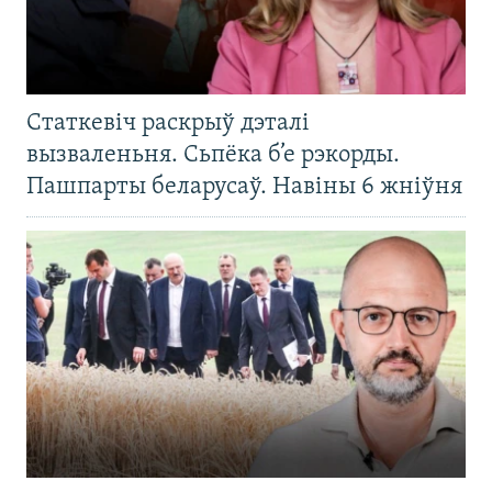
Статкевіч раскрыў дэталі
вызваленьня. Сьпёка б’е рэкорды.
Пашпарты беларусаў. Навіны 6 жніўня