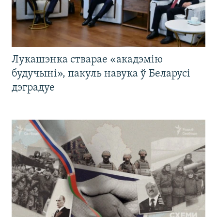
Лукашэнка стварае «акадэмію
будучыні», пакуль навука ў Беларусі
дэградуе