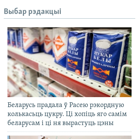
Выбар рэдакцыі
Беларусь прадала ў Расею рэкордную
колькасьць цукру. Ці хопіць яго самім
беларусам і ці ня вырастуць цэны