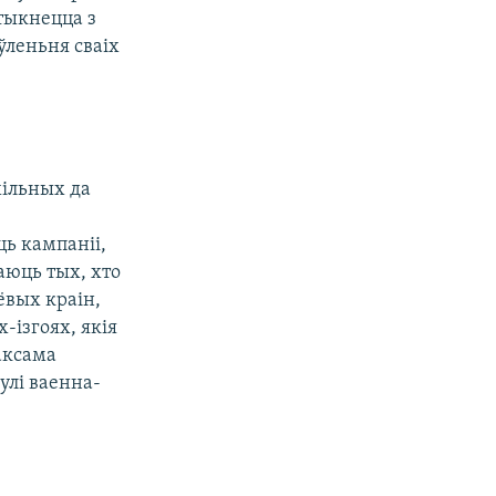
утыкнецца з
ўленьня сваіх
хільных да
ю
ь кампаніі,
раюць тых, хто
ёвых краін,
-ізгоях, якія
аксама
улі ваенна-