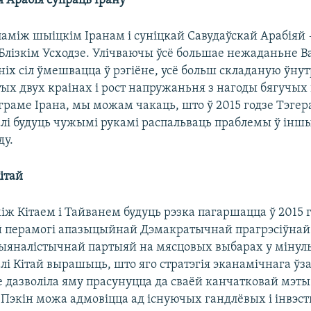
я Арабія супраць Ірану
паміж шыіцкім Іранам і суніцкай Савудаўскай Арабіяй
 Блізкім Усходзе. Улічваючы ўсё большае нежаданьне 
іх сіл ўмешвацца ў рэгіёне, усё больш складаную ўну
тых двух краінах і рост напружаньня з нагоды бягучых
раме Ірана, мы можам чакаць, што ў 2015 годзе Тэгер
лі будуць чужымі рукамі распальваць праблемы ў інш
ду.
Кітай
ж Кітаем і Тайванем будуць рэзка пагаршацца ў 2015 г
 перамогі апазыцыйнай Дэмакратычнай прагрэсіўнай
ыяналістычнай партыяй на мясцовых выбарах у міну
алі Кітай вырашыць, што яго стратэгія эканамічнага ў
е дазволіла яму прасунуцца да сваёй канчатковай мэты
 Пэкін можа адмовіцца ад існуючых гандлёвых і інвэ