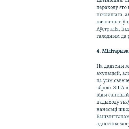
Цьзіньпіна. 
пераходу яго
ніжэйшага, ал
нязначнае ўпл
Аўстралія, Ін
галодным да р
4. Мілітарыз
На дадзены м
акупацый, ал
па ўсім сьве
зброю. ЗША вы
віды санкцый)
падыходу зья
нанесьці шко
Вашынгтонам 
адносіны мог