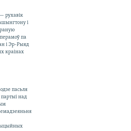
 — рухавік
Вашынгтону і
траную
 перамоў па
ан і Эр-Рыяд
ых краінах
одзе пасьля
 партыі над
лым
заемадзеяньня
стыцыйных