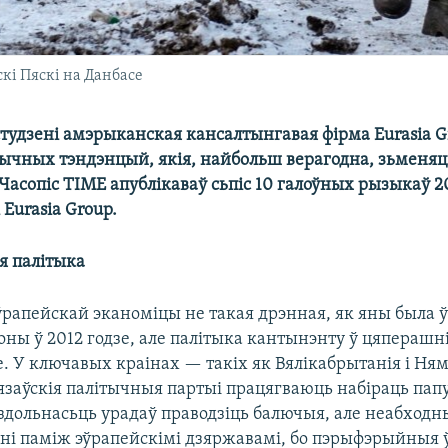
кі Пяскі на Данбасе
студзені амэрыканская кансалтынгавая фірма Eurasia 
тычных тэндэнцый, якія, найбольш верагодна, зьменяць
Часопіс TIME апублікаваў сьпіс 10 галоўных рызыкаў 2
 Eurasia Group.
я палітыка
ўрапейскай эканоміцы не такая дрэнная, як яны была ў
оны ў 2012 годзе, але палітыка кантынэнту ў цяперашні
. У ключавых краінах — такіх як Вялікабрытанія і Ня
язаўскія палітычныя партыі працягваюць набіраць пап
дольнасьць урадаў праводзіць балючыя, але неабходн
ьні паміж эўрапейскімі дзяржавамі, бо пэрыфэрыйныя 