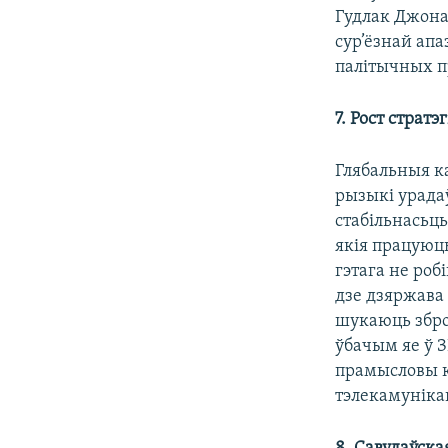
Гудлак Джонат
сур’ёзнай ап
палітычных п
7. Рост страт
Глябальныя ка
рызыкі урада
стабільнасьц
якія працуюць
гэтага не ро
дзе дзяржава 
шукаюць збро
ўбачым яе ў 
прамысловы к
тэлекамуніка