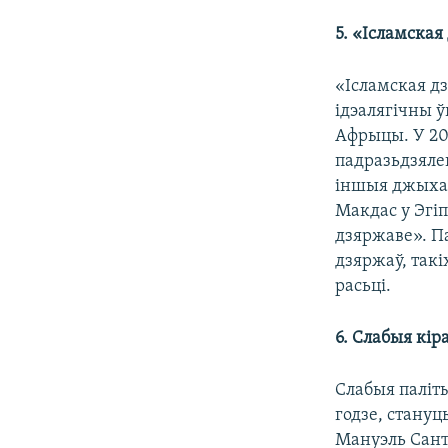
5. «Ісламская
«Ісламская дз
ідэалягічны ў
Афрыцы. У 20
падразьдзялен
іншыя джыхад
Макдас у Эгіп
дзяржаве». П
дзяржаў, такі
расьці.
6. Слабыя кір
Слабыя паліты
годзе, стануц
Мануэль Сант