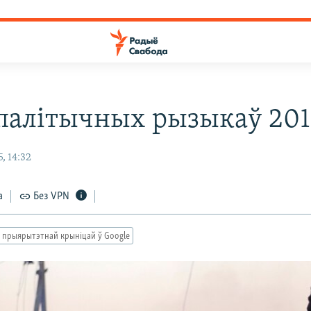
апалітычных рызыкаў 201
, 14:32
а
Без VPN
 прыярытэтнай крыніцай ў Google