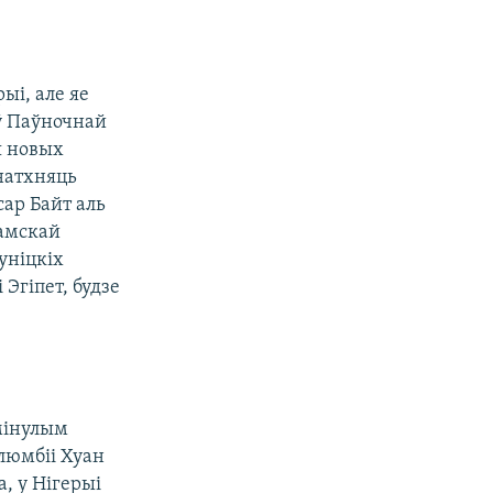
ыі, але яе
 ў Паўночнай
я новых
 натхняць
ар Байт аль
ламскай
уніцкіх
 Эгіпет, будзе
 мінулым
алюмбіі Хуан
, у Нігерыі