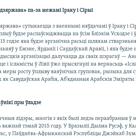
 дзяржава» па-за межамі Іраку і Сірыі
яржава» сутыкаецца з ваеннымі няўдачамі ў Іраку і Сір
плыў будзе распаўсюджвацца на ўсім Блізкім Усходзе і
15 годзе яна будзе арганічна расьці шляхам стварэньн
ьняў у Емэне, Ярданіі і Саудаўскай Аравіі, і яна будзе
ысцкія арганізацыі далучацца да сваіх шэрагаў — Анс
це і ісламісты ў Лівіі ўжо прысягнулі на вернасьць «Іс
а меры росту ўплыву ваяўнічых груповак, рызыка для с
х як Савудаўская Арабія, Аб’яднаныя Арабскія Эміраты і
аўнікі пры ўладзе
чныя лідэры, многія з якіх былі ледзь пераабраныя ў
ь важнай тэмай 2015 году. У Бразыліі Дылма Русэф, у К
ас, у Паўднёва-Афрыканскай Рэспубліцы Джэйкаб Зума