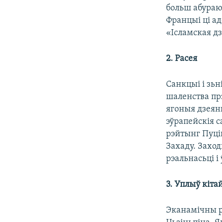
больш абураю
Францыі ці ад
«Ісламская дз
2. Расея
Санкцыі і зьн
шаленства прэ
ягоныя дзеянь
эўрапейскія с
рэйтынг Пуцін
Захаду. Заход
рэальнасьці і
3. Уплыў кіта
Эканамічны ро