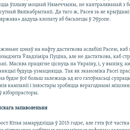
цца ўплыву моцнай Нямеччыны, не кантраляванай з б
сутнай Вялікабрытаніі. Да таго ж, Расея зь яе крыўдамі 
яржава» дадуць клопату аб бясьпецы ў Эўропе.
іжэньне цэнаў на нафту дастаткова аслабілі Расею, каб
зыдэнта Ўладзіміра Пуціна, але не дастаткова, каб ст
ні. Масква працягне ціснуць на Украіну, і, у выніку, а
анкцыі будуць узмацняцца. Так як эканоміка Расеі пра
а будзе ўсё больш залежаць ад яго гатоўнасьці супрац
нія кампаніі і інвэстары зробяцца верагоднымі мішэня
 ў кібэрпрасторы.
йскага запаволеньня
ст Кітая замарудзіцца ў 2015 годзе, але гэта ўсё частка