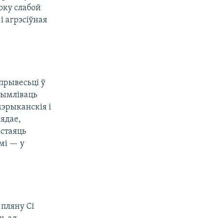
оку слабой
і агрэсіўная
 прывесьці ў
рымліваць
мэрыканскія і
сядае,
ьстаяць
мі — у
 пляну Сі