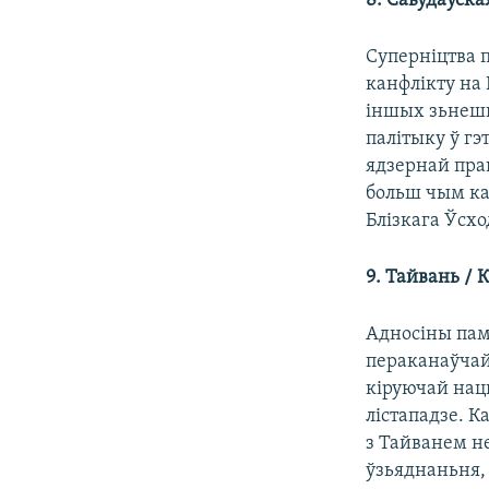
8. Савудаўска
Суперніцтва 
канфлікту на
іншых зьнешн
палітыку ў гэ
ядзернай праг
больш чым ка
Блізкага Ўсхо
9. Тайвань / 
Адносіны памі
пераканаўчай
кіруючай нац
лістападзе. К
з Тайванем н
ўзьяднаньня,