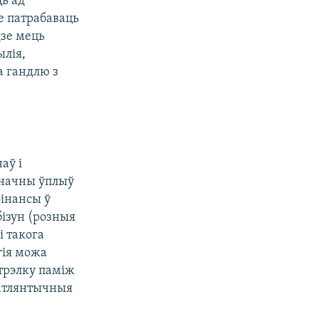
ь ад
е патрабаваць
дзе мець
ылія,
а гандлю з
аў і
значны ўплыў
фінансы ў
бізун (розныя
і такога
гія можа
трэлку паміж
сатлянтычныя