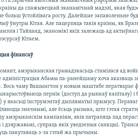
Яго гістарычна амбітныя эканамічныя рэформы залежац
 краіны да спажывецкай эканамічнай мадэлі, якая будз
е больш ўстойлівага росту. Далейшае запаволеньне бу
ыў ўнутры Кітая. Але пацерпяць такія краіны, як Браз
данэзія і Тайланд, эканомікі якіх залежаць ад актыўнаг
эсурсаў Кітаем.
ацыя фінансаў
омант, амэрыканская грамадзкасьць стамілася ад войн
е адміністрацыя Абамы па-ранейшаму хоча аказваць 
це. Вось чаму Вашынгтон у новым маштабе ператварае 
карыстоўваюць пернік (доступ да рынкаў капіталу) і 
 у якасьці інструмэнтаў дыпляматыі прымусу. Пераваг
ўляюцца значнымі, але ёсьць рызыка, што гэтая стратэ
ду амэрыканскім кампаніям, якія патрапяць пад перас
і дзяржавамі, супраць якіх уведзеныя санкцыі. Тран
уць пакутаваць з-за гэтай жа прычыны.