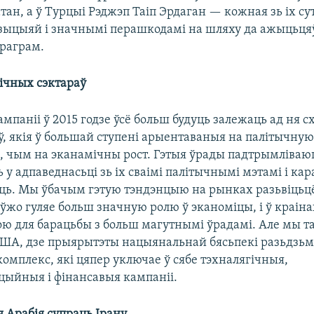
ан, а ў Турцыі Рэджэп Таіп Эрдаган — кожная зь іх с
азыцыяй і значнымі перашкодамі на шляху да ажыцьця
раграм.
эгічных сэктараў
мпаніі ў 2015 годзе ўсё больш будуць залежаць ад ня с
ў, якія ў большай ступені арыентаваныя на палітычну
ь, чым на эканамічны рост. Гэтыя ўрады падтрымліваюц
 у адпаведнасьці зь іх сваімі палітычнымі мэтамі і ка
біць. Мы ўбачым гэтую тэндэнцыю на рынках разьвіцьц
ўжо гуляе больш значную ролю ў эканоміцы, і ў краінах
ю для барацьбы з больш магутнымі ўрадамі. Але мы т
ЗША, дзе прыярытэты нацыянальнай бясьпекі разьдзьм
омплекс, які цяпер уключае ў сябе тэхналягічныя,
цыйныя і фінансавыя кампаніі.