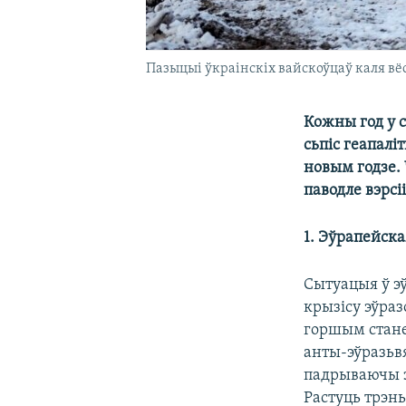
Пазыцыі ўкраінскіх вайскоўцаў каля вёс
Кожны год у 
сьпіс геапалі
новым годзе. 
паводле вэрсіі
1. Эўрапейска
Сытуацыя ў э
крызісу эўраз
горшым стане
анты-эўразьв
падрываючы з
Растуць трэн