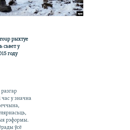
Group рыхтуе
 сьвет у
015 году
 разгар
 час у значна
меччына,
улярнасьць,
ыя рэформы.
ўрады ўсё