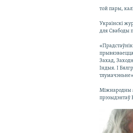
той пары, ка
Украінскі жу
для Свабоды 
«Прадстаўнікі
прывязваецца 
Захад, Заходн
Індыя. І Бялг
тлумачэньне»
Міжнародны 
прэзыдэнтаў Б