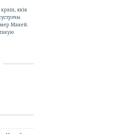
краін, якія
сустрэчы
імер Макей.
 такую