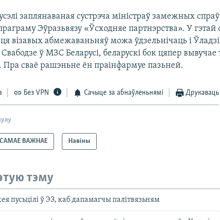
русэлі заплянаваная сустрэча міністраў замежных спраў 
праграму Эўразьвязу «Ўсходняе партнэрства». У гэтай 
ьця візавых абмежаваньняў можа ўдзельнічаць і Ўладз
 Свабодзе ў МЗС Беларусі, беларускі бок цяпер вывучае
 Пра сваё рашэньне ён праінфармуе пазьней.
а
Без VPN
Сачыце за абнаўленьнямі
Друкаваць
кулу
САМАЕ ВАЖНАЕ
Навіны
этую тэму
ея пусьцілі ў ЭЗ, каб дапамагчы палітвязьням