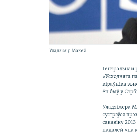
Уладзімір Макей
Генэральнай 
«Усходняга п
кіраўніка зь
ён быў у Сэрб
Уладзімера М
сустрэўся прэ
сакавіку 2013
надалей «на 