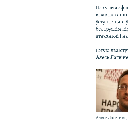
Пазыцыя афіцы
візавых санкц
ўступленьне 
беларускім кі
атачэньні і н
Гэтую дваіст
Алесь Лагвін
Алесь Лагвінец