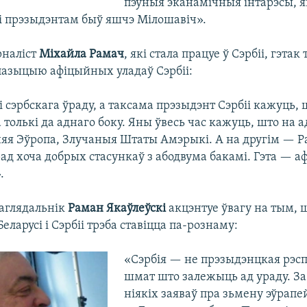
пэўныя эканамічныя інтарэсы, як
лі прэзыдэнтам быў яшчэ Мілошавіч».
рналіст
Міхайла Рамач
, які стала працуе ў Сэрбіі, гэта
пазыцыю афіцыйных уладаў Сэрбіі:
 сэрбскага ўраду, а таксама прэзыдэнт Сэрбіі кажуць, 
толькі да аднаго боку. Яны ўвесь час кажуць, што на
яя Эўропа, Злучаныя Штаты Амэрыкі. А на другім — Ра
рад хоча добрых стасункаў з абодвума бакамі. Гэта — 
.
аглядальнік
Раман Якаўлеўскі
акцэнтуе ўвагу на тым, ш
еларусі і Сэрбіі трэба ставіцца па-рознаму:
«Сэрбія — не прэзыдэнцкая рэсп
шмат што залежыць ад ураду. За
ніякіх заяваў пра зьмену эўрапе