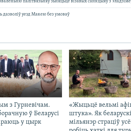
зваленьню палітвязьняў зьняцьцё візавых санкцыяў з Уладзім
ь дазволіў уезд Макею без умоваў
ым з Гурневічам.
«Жыцьцё вельмі афі
борачную ў Беларусі
штука». Як беларуск
араюць у цырк
мільянэр страціў усё
робіць хаткі для тур