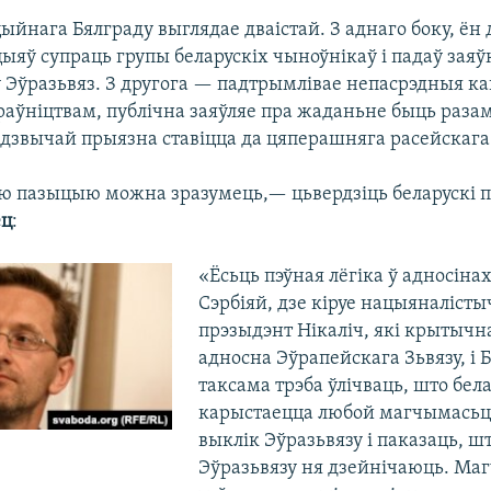
йнага Бялграду выглядае дваістай. З аднаго боку, ён 
ыяў супраць групы беларускіх чыноўнікаў і падаў заяў
ў Эўразьвяз. З другога — падтрымлівае непасрэдныя ка
раўніцтвам, публічна заяўляе пра жаданьне быць разам
адзвычай прыязна ставіцца да цяперашняга расейскага 
ую пазыцыю можна зразумець,— цьвердзіць беларускі п
ец
:
«Ёсьць пэўная лёгіка ў адносіна
Сэрбіяй, дзе кіруе нацыяналіст
прэзыдэнт Нікаліч, які крытычн
адносна Эўрапейскага Зьвязу, і Б
таксама трэба ўлічваць, што бел
карыстаецца любой магчымасьцю
выклік Эўразьвязу і паказаць, ш
Эўразьвязу ня дзейнічаюць. Маг