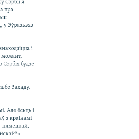
у Сэрбіі я
ца пра
льш
, у Эўразьвяз
знаходзіцца і
ы момант,
 Сэрбія будзе
льбо Захаду,
і. Але ёсьць і
ў з краінамі
— нямецкай,
ейскай?»