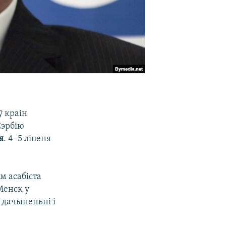
ў краін
Сэрбію
я
. 4–5 ліпеня
м асабіста
 Менск у
я дачыненьні і