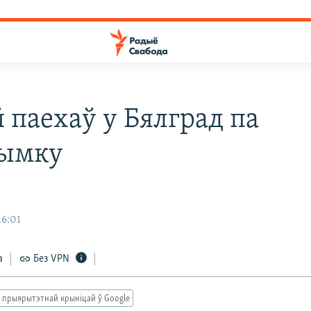
 паехаў у Бялград па
рымку
16:01
а
Без VPN
 прыярытэтнай крыніцай ў Google