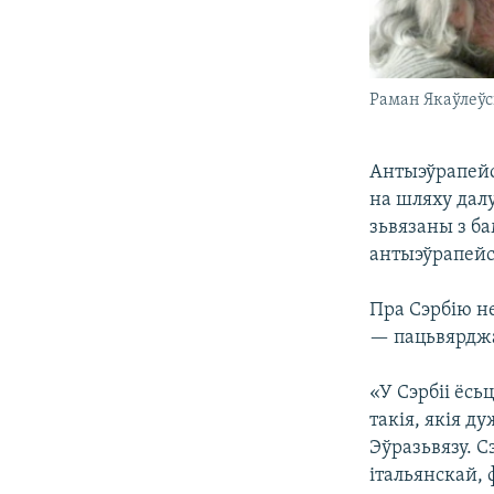
Раман Якаўлеўс
Антыэўрапейск
на шляху дал
зьвязаны з б
антыэўрапейс
Пра Сэрбію не
— пацьвярджа
«У Сэрбіі ёсь
такія, якія д
Эўразьвязу. 
італьянскай,