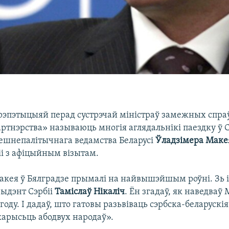
рэпэтыцыяй перад сустрэчай міністраў замежных спра
артнэрства» называюць многія аглядальнікі паездку ў 
нешнепалітычнага ведамства Беларусі
Ўладзімера Маке
іі з афіцыйным візытам.
акея ў Бялградзе прымалі на найвышэйшым роўні. Зь і
зыдэнт Сэрбіі
Таміслаў Нікаліч
. Ён згадаў, як наведваў
 году. І дадаў, што гатовы разьвіваць сэрбска-беларускі
карысьць абодвух народаў».