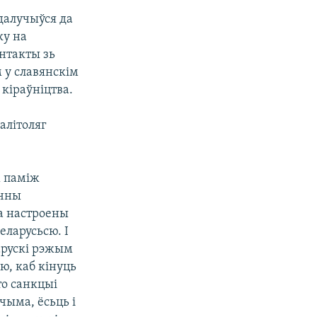
далучыўся да
ку на
нтакты зь
 у славянскім
кіраўніцтва.
алітоляг
х паміж
ычны
а настроены
еларусьсю. І
арускі рэжым
, каб кінуць
то санкцыі
чыма, ёсьць і