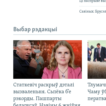
Ці паспрыяе вы
Савіных: Брусэл
Выбар рэдакцыі
Статкевіч раскрыў дэталі
Тлумач
вызваленьня. Сьпёка б’е
Чаму ў
рэкорды. Пашпарты
ператв
беларусаў. Навіны 6 жніўня