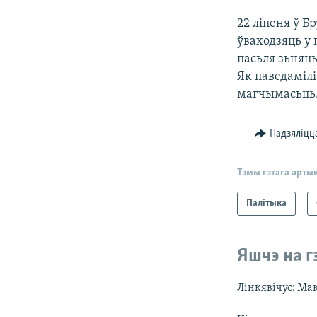
22 ліпеня ў Б
ўваходзяць у 
пасьля зьняц
Як паведамілі
магчымасьць.
Падзяліцц
Тэмы гэтага арты
Палітыка
Яшчэ на г
Лінкявічус: Мак