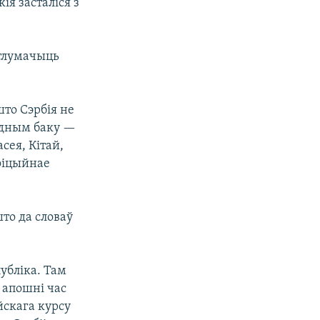
ія засталіся з
к тлумачыць
што Сэрбія не
 адным баку —
сея, Кітай,
афіцыйнае
то да словаў
убліка. Там
 апошні час
йскага курсу