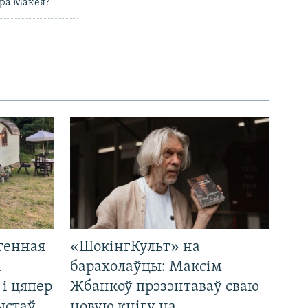
ера Макея?
генная
«ШокінгКульт» на
і
барахолаўцы: Максім
 і цяпер
Жбанкоў прэзэнтаваў сваю
ыстаў
новую кнігу на