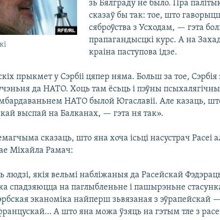
зь Бялграду не было. Пра палітык
сказаў бы так: тое, што гаворыц
сяброўства з Усходам, — гэта бо
прапагандысцкі курс. А на Захад
кі
краіна паступова ідзе.
іх прыкмет у Сэрбіі цяпер няма. Больш за тое, Сэрбія 
учэньня да НАТО. Хоць там ёсьць і пэўны псыхалягічн
амбардаваньнем НАТО былой Югаславіі. Але казаць, што
кай выспай на Балканах, — гэта ня так».
магчыма сказаць, што яна хоча ісьці насустрач Расеі а
е Міхайла Рамач:
ць людзі, якія вельмі набліжаныя да Расейскай Фэдэрацы
ужа спадзяюцца на паглыбленьне і пашырэньне стасунка
Сэрбская эканоміка найперш зьвязаная з эўрапейскай 
 францускай… А што яна можа ўзяць на гэтым тле з рас