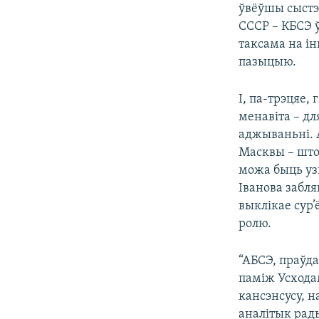
ўвёўшы сыстэм
СССР – КБСЭ 
таксама на і
пазыцыю.
І, па-трэцяе,
менавіта – дл
аджываньні. А
Масквы – што 
можа быць уз
Іванова забля
выклікае сур
ролю.
“АБСЭ, праўд
паміж Усхода
кансэнсусу, н
аналітык рады