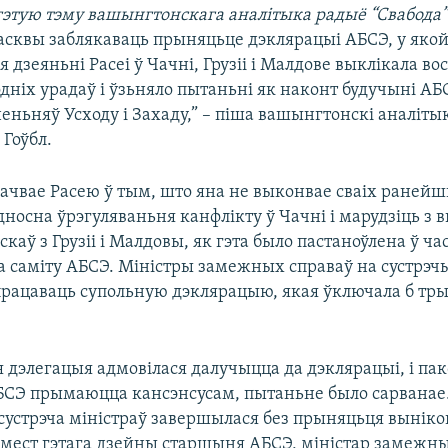
гэтую тэму вашынгтонскага аналітыка радыё “Свабода” 
сквы заблякаваць прыняцьце дэклярацыі АБСЭ, у яко
 дзеяньні Расеі ў Чачні, Грузіі і Малдове выклікала во
ніх урадаў і ўзьняло пытаньні як наконт будучыні АБС
еньняў Усходу і Захаду,” – піша вашынгтонскі аналіты
 Гоўбл.
вачвае Расею ў тым, што яна не выконвае сваіх раней
носна ўрэгуляваньня канфлікту ў Чачні і марудзіць з 
скаў з Грузіі і Малдовы, як гэта было пастаноўлена ў ча
а саміту АБСЭ. Міністры замежных справаў на сустрэчы
працаваць супольную дэклярацыю, якая ўключала б тры
 дэлегацыя адмовілася далучыцца да дэклярацыі, і пак
БСЭ прымаюцца кансэнсусам, пытаньне было сарванае
сустрэча міністраў завершылася без прыняцьця выніко
амест гэтага дзейны старшыня АБСЭ, міністар замежн