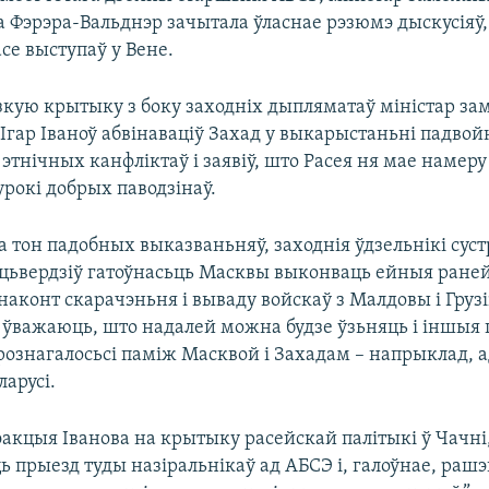
а Фэрэра-Вальднэр зачытала ўласнае рэзюмэ дыскусіяў,
асе выступаў у Вене.
эзкую крытыку з боку заходніх дыпляматаў міністар з
 Ігар Іваноў абвінаваціў Захад у выкарыстаньні падво
этнічных канфліктаў і заявіў, што Расея ня мае намеру 
рокі добрых паводзінаў.
 тон падобных выказваньняў, заходнія ўдзельнікі сустр
ацьвердзіў гатоўнасьць Масквы выконваць ейныя ран
наконт скарачэньня і вываду войскаў з Малдовы і Грузі
 ўважаюць, што надалей можна будзе ўзьняць і іншыя 
 рознагалосьсі паміж Масквой і Захадам – напрыклад, 
ларусі.
рэакцыя Іванова на крытыку расейскай палітыкі ў Чачн
ць прыезд туды назіральнікаў ад АБСЭ і, галоўнае, ра