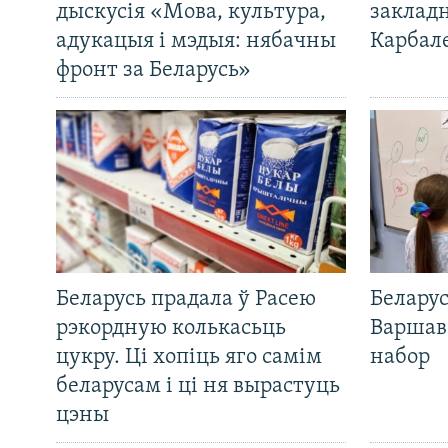
дыскусія «Мова, культура,
закладн
адукацыя і мэдыя: нябачны
Карбал
фронт за Беларусь»
Беларусь прадала ў Расею
Беларус
рэкордную колькасьць
Варшав
цукру. Ці хопіць яго самім
набор
беларусам і ці ня вырастуць
цэны