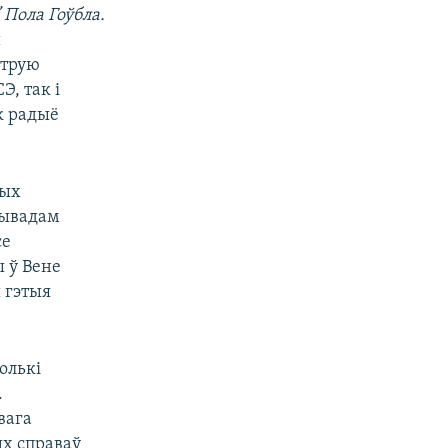
Пола Гоўбла.
й
струю
Э, так і
к радыё
шых
вывадам
се
 ў Вене
 гэтыя
олькі
.
вага
ых справаў