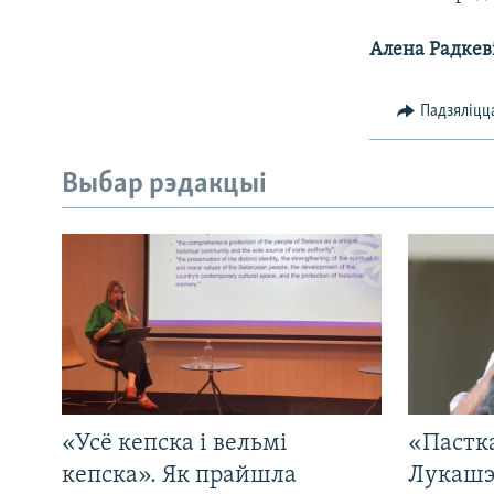
Алена Радкев
Падзяліцц
Выбар рэдакцыі
«Усё кепска і вельмі
«Пастка
кепска». Як прайшла
Лукашэ