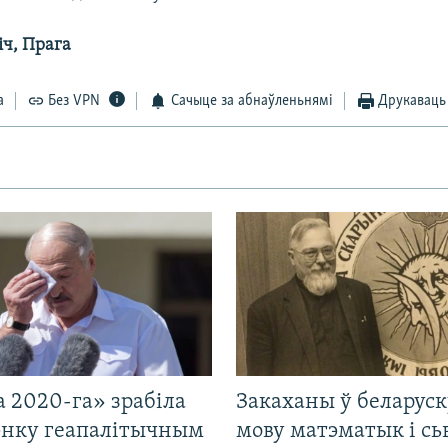
іч, Прага
а
Без VPN
Сачыце за абнаўленьнямі
Друкаваць
 2020-га» зрабіла
Закаханы ў беларус
нку геапалітычным
мову матэматык і сь