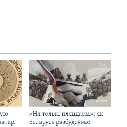
кую
«Ня толькі пляцдарм»: як
вятар.
Беларусь разбудоўвае