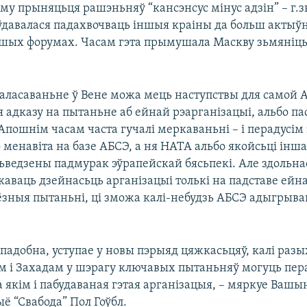
у прыняцьця рашэньняў “кансэнсус мінус адзін” – г.зн
ўдавалася падахвочваць іншыя краіны да больш актыў
ншых форумах. Часам гэта прымушала Маскву зьмяніць
 галасаваньне ў Вене можа мець наступствы для самой 
я адказу на пытаньне аб ейнай рэарганізацыі, альбо п
пошнім часам часта гучалі меркаваньні – і перадусім 
менавіта на базе АБСЭ, а ня НАТА альбо якойсьці інша
ьведзены падмурак эўрапейскай бясьпекі. Але здольна
каваць дзейнасьць арганізацыі толькі на падставе ейна
’ёзныя пытаньні, ці зможа калі-небудзь АБСЭ адыгрыва
ападобна, уступае у новы пэрыяд цяжкасьцяў, калі раз
м і Захадам у шэрагу ключавых пытаньняў могуць пер
а якім і пабудаваная гэтая арганізацыя, – мяркуе Вашы
ё “Свабода” Пол Гоўбл.