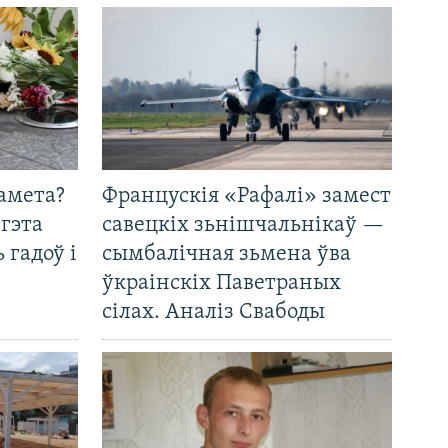
амета?
Францускія «Рафалі» замест
 гэта
савецкіх зьнішчальнікаў —
 гадоў і
сымбалічная зьмена ўва
ўкраінскіх Паветраных
сілах. Аналіз Свабоды