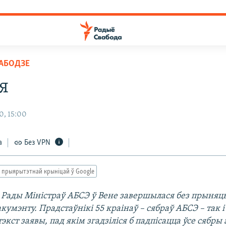
ВАБОДЗЕ
я
0, 15:00
а
Без VPN
 прыярытэтнай крыніцай ў Google
Рады Міністраў АБСЭ ў Вене завершылася без прыняц
кумэнту. Прадстаўнікі 55 краінаў – сябраў АБСЭ – так і
тэкст заявы, пад якім згадзіліся б падпісацца ўсе сябры