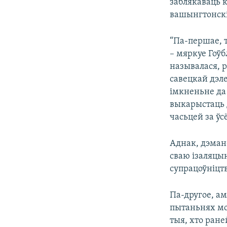
заблякаваць к
вашынгтонскі
“Па-першае, 
– мяркуе Гоўб
называлася, 
савецкай дэле
імкненьне да
выкарыстаць д
часьцей за ўс
Аднак, дэман
сваю ізаляцыю
супрацоўніцт
Па-другое, ам
пытаньнях мож
тыя, хто ране