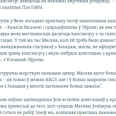
ансэнсус наводзіць на некалькі змрочных роздумаў,” –
 аналітык Пол Гоўбл.
тупік у Вене нагадвае практыку часоў заканчэньня хал
л. – Камісія бясьпекі і супрацоўніцтва ў Эўропе, як яна 
рэдка мела магчымасьць дасягаць кансэнсусу з-за гала
гацыі. У той жа час Масква, калі ёй трэба было дэман
 наладжваньня стасункаў з Захадам, магла, не афішую
ля зрыву кансэнсусу і якую-небудзь дэлегацыю з краін
ё, з Усходняй Эўропы.
струючы жорсткую пазыцыю цяпер, Масква яшчэ боль
 – ня толькі ў межах АБСЭ, але і ў больш шырокім сэнс
ва з Захадам у многіх пытаньнях больш цяжкім”.
аль поўнае адзінадушша ўсіх астатніх дэлегацыяў у кр
а прывесьці да таго, што супраць Масквы ўзнімуць св
й гэтага не рабіў. Ізноў жа, колішняя практыка паказва