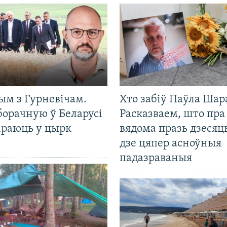
ым з Гурневічам.
Хто забіў Паўла Шар
борачную ў Беларусі
Расказваем, што пра
араюць у цырк
вядома празь дзесяць
дзе цяпер асноўныя
падазраваныя