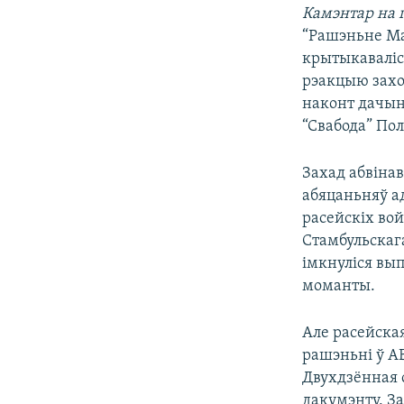
Камэнтар на 
КАЛЯНДАР
НА ХВАЛЯХ СВАБОДЫ
“Рашэньне Ма
крытыкаваліся
рэакцыю заход
наконт дачын
“Свабода” Пол
Захад абвіна
абяцаньняў ад
расейскіх вой
Стамбульскаг
імкнуліся вы
моманты.
Але расейская
рашэньні ў А
Двухдзённая 
дакумэнту. З