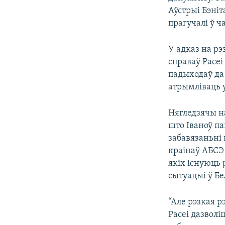
Аўстрыі Бэніт
прагучалі ў ч
У адказ на р
справаў Расеі
падыходаў да 
атрымліваць у
Нягледзячы на
што Іваноў п
забавязаньні 
краінаў АБСЭ
якіх існуюць
сытуацыі ў Бе
“Але рэзкая 
Расеі дазволі