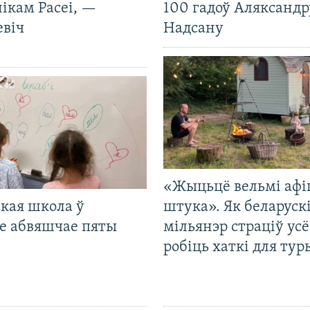
ікам Расеі, —
100 гадоў Аляксандр
евіч
Надсану
«Жыцьцё вельмі афі
кая школа ў
штука». Як беларуск
е абвяшчае пяты
мільянэр страціў усё
робіць хаткі для тур