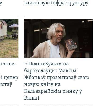
у
вайсковую інфраструктуру
генная
«ШокінгКульт» на
і
барахолаўцы: Максім
 і цяпер
Жбанкоў прэзэнтаваў сваю
ыстаў
новую кнігу на
Кальварыйскім рынку ў
Вільні