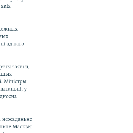
 якія
амежных
йных
ні ад каго
эчы заявілі,
ейшыя
і. Міністры
пытаньні, у
адносна
і, нежаданьне
шэньне Масквы