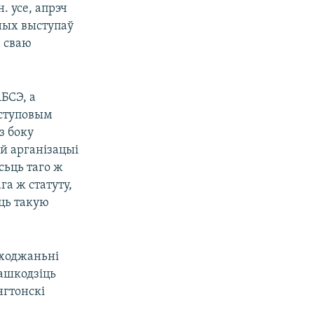
. усе, апрэч
ных выступаў
 сваю
АБСЭ, а
аступовым
з боку
й арганізацыі
сьць таго ж
га ж статуту,
ць такую
ыходжаньні
ашкодзіць
нгтонскі