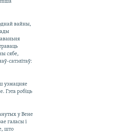
 піша
однай вайны,
тады
саваньня
страваць
чы сябе,
аў-сатэлітаў:
ш узмацняе
е. Гэта робіць
анутых у Вене
ае галасы і
е, што