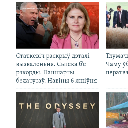
Статкевіч раскрыў дэталі
Тлумач
вызваленьня. Сьпёка б’е
Чаму ў
рэкорды. Пашпарты
ператв
беларусаў. Навіны 6 жніўня