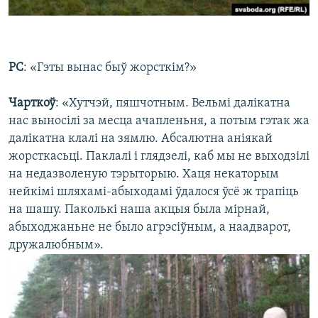
РС
: «Гэты вынас быў жорсткім?»
Чарткоў
: «Хутчэй, пяшчотным. Вельмі далікатна
нас выносілі за месца ачапленьня, а потым гэтак жа
далікатна клалі на зямлю. Абсалютна аніякай
жорсткасьці. Паклалі і глядзелі, каб мы не выходзілі
на недазволеную тэрыторыю. Хаця некаторым
нейкімі шляхамі-абыходамі ўдалося ўсё ж трапіць
на шашу. Паколькі наша акцыя была мірнай,
абыходжаньне не было агрэсіўным, а наадварот,
дружалюбным».