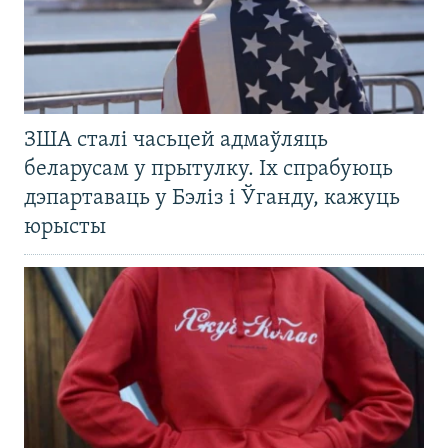
ЗША сталі часьцей адмаўляць
беларусам у прытулку. Іх спрабуюць
дэпартаваць у Бэліз і Ўганду, кажуць
юрысты