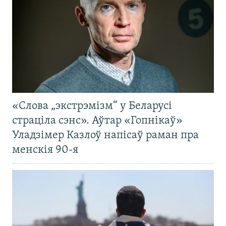
«Слова „экстрэмізм“ у Беларусі
страціла сэнс». Аўтар «Гопнікаў»
Уладзімер Казлоў напісаў раман пра
менскія 90-я