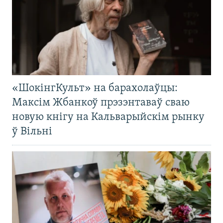
«ШокінгКульт» на барахолаўцы:
Максім Жбанкоў прэзэнтаваў сваю
новую кнігу на Кальварыйскім рынку
ў Вільні