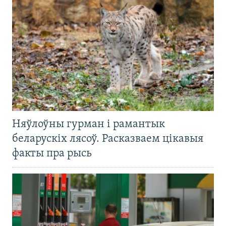
Няўлоўны гурман і рамантык
беларускіх лясоў. Расказваем цікавыя
факты пра рысь