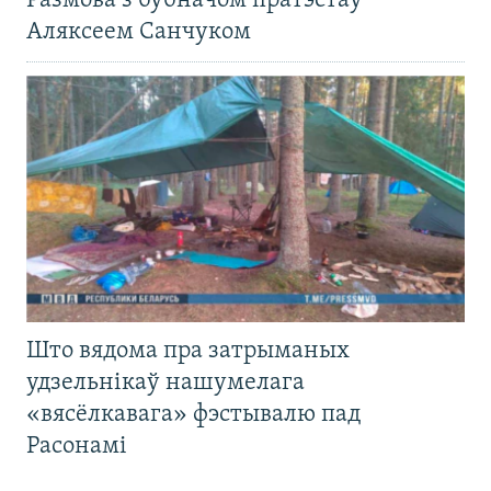
Размова з бубначом пратэстаў
Аляксеем Санчуком
Што вядома пра затрыманых
удзельнікаў нашумелага
«вясёлкавага» фэстывалю пад
Расонамі