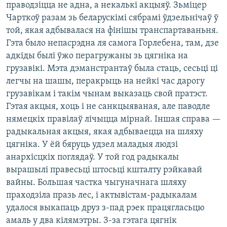
праводзіцца не адна, а некалькі акцыяў. Зьміцер
Чарткоў разам зь беларускімі сябрамі ўдзельнічаў ў
той, якая адбывалася на фінішы транспартаваньня.
Гэта было непасрэдна ля самога Горлебена, там, дзе
адкіды былі ўжо перагружаны зь цягніка на
грузавікі. Мэта дэманстрантаў была стаць, сесьці ці
легчы на шашы, перакрыць на нейкі час дарогу
грузавікам і такім чынам выказаць свой пратэст.
Гэтая акцыя, хоць і не санкцыяваная, але паводле
нямецкіх правілаў лічыцца мірнай. Іншая справа —
радыкальная акцыя, якая адбываецца на шляху
цягніка. У ёй бяруць удзел маладыя людзі
анархісцкіх поглядаў. У той год радыкалы
вырашылі правесьці штосьці кшталту рэйкавай
вайны. Большая частка чыгуначнага шляху
праходзіла празь лес, і актывістам-радыкалам
удалося выкапаць друз з-пад рэек працягласьцю
амаль у два кілямэтры. З-за гэтага цягнік