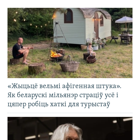
«Жыцьцё вельмі афігенная штука».
Як беларускі мільянэр страціў усё і
цяпер робіць хаткі для турыстаў