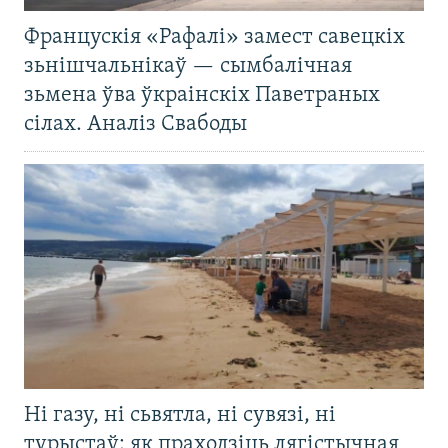
Францускія «Рафалі» замест савецкіх
зьнішчальнікаў — сымбалічная
зьмена ўва ўкраінскіх Паветраных
сілах. Аналіз Свабоды
Ні газу, ні сьвятла, ні сувязі, ні
турыстаў: як праходзіць лягістычная