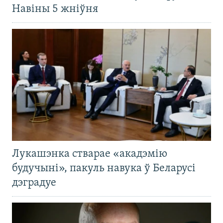
Навіны 5 жніўня
Лукашэнка стварае «акадэмію
будучыні», пакуль навука ў Беларусі
дэградуе