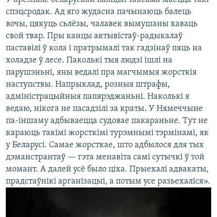
спэцсродак. Ад яго жудасна пачынаюць балець
вочы, цякуць сьлёзы, чалавек вымушаны хаваць
свой твар. Пры канцы актывістаў-радыкалаў
паставілі ў кола і пратрымалі так гадзінаў пяць на
холадзе ў лесе. Паколькі тыя людзі ішлі на
парушэньні, яны ведалі пра магчымыя жорсткія
наступствы. Напрыклад, розныя штрафы,
адміністрацыйныя папярэджаньні. Наколькі я
ведаю, нікога не пасадзілі за краты. У Нямеччыне
па-іншаму адбываецца судовае пакараньне. Тут не
караюць такімі жорсткімі турэмнымі тэрмінамі, як
у Беларусі. Самае жорсткае, што адбылося для тых
дэманстрантаў — гэта менавіта самі сутычкі ў той
момант. А далей усё было ціха. Прыехалі адвакаты,
прадстаўнікі арганізацыі, а потым усе разьехаліся».