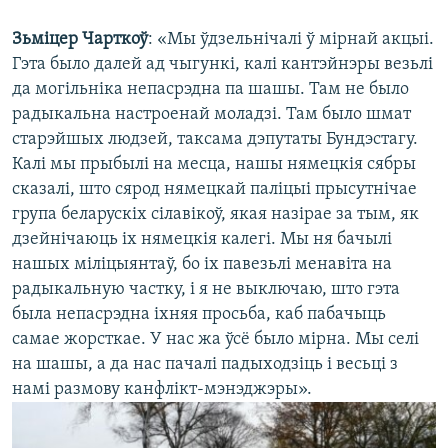
Зьміцер Чарткоў
: «Мы ўдзельнічалі ў мірнай акцыі.
Гэта было далей ад чыгункі, калі кантэйнэры везьлі
да могільніка непасрэдна па шашы. Там не было
радыкальна настроенай моладзі. Там было шмат
старэйшых людзей, таксама дэпутаты Бундэстагу.
Калі мы прыбылі на месца, нашы нямецкія сябры
сказалі, што сярод нямецкай паліцыі прысутнічае
група беларускіх сілавікоў, якая назірае за тым, як
дзейнічаюць іх нямецкія калегі. Мы ня бачылі
нашых міліцыянтаў, бо іх павезьлі менавіта на
радыкальную частку, і я не выключаю, што гэта
была непасрэдна іхняя просьба, каб пабачыць
самае жорсткае. У нас жа ўсё было мірна. Мы селі
на шашы, а да нас пачалі падыходзіць і весьці з
намі размову канфлікт-мэнэджэры».