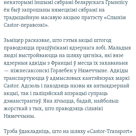
некаторымі іншымі сябрамі беларускага Грынпісу
ён быў запрошаны нямецкімі сябрамі на
традыцыйную масавую акцыю пратэсту «Спынім
Castor-перавозкі».
Зьміцер расказвае, што гэтыя акцыі штогод
праводзяцца праціўнікамі ядзернага лобі. Маладыя
людзі выстройваюцца на шляху цягніка, які вязе
ядзерныя адкіды з Францыі ў месца іх захаваньня
— ніжнесаксонскі Горлебен у Нямеччыне. Адкіды
транспартуюцца ў адмысловых кантэйнэрах маркі
Castor. Адсюль і паходзяць назвы як антыядзернай
акцыі, так і паліцэйскай апэрацыі супраць
дэманстрантаў. Яна лічыцца, бадай, найбольш
жорсткай з тых, што праводзяць сілавікі
Нямеччыны.
Трэба ўдакладніць, што на шляху «Castor-Transport»