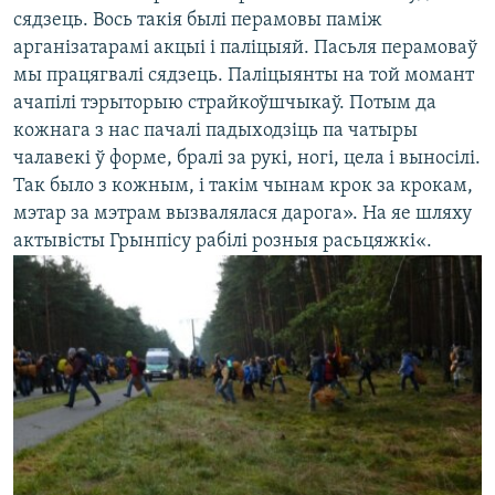
сядзець. Вось такія былі перамовы паміж
арганізатарамі акцыі і паліцыяй. Пасьля перамоваў
мы працягвалі сядзець. Паліцыянты на той момант
ачапілі тэрыторыю страйкоўшчыкаў. Потым да
кожнага з нас пачалі падыходзіць па чатыры
чалавекі ў форме, бралі за рукі, ногі, цела і выносілі.
Так было з кожным, і такім чынам крок за крокам,
мэтар за мэтрам вызвалялася дарога». На яе шляху
актывісты Грынпісу рабілі розныя расьцяжкі«.