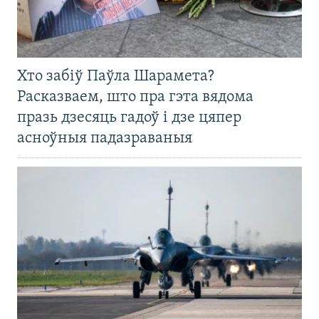
Хто забіў Паўла Шарамета?
Расказваем, што пра гэта вядома
празь дзесяць гадоў і дзе цяпер
асноўныя падазраваныя