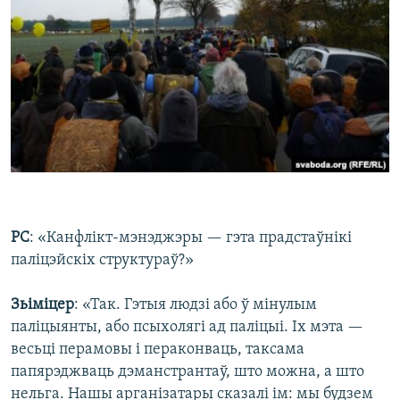
РС
: «Канфлікт-мэнэджэры — гэта прадстаўнікі
паліцэйскіх структураў?»
Зьіміцер
: «Так. Гэтыя людзі або ў мінулым
паліцыянты, або псыхолягі ад паліцыі. Іх мэта —
весьці перамовы і пераконваць, таксама
папярэджваць дэманстрантаў, што можна, а што
нельга. Нашы арганізатары сказалі ім: мы будзем