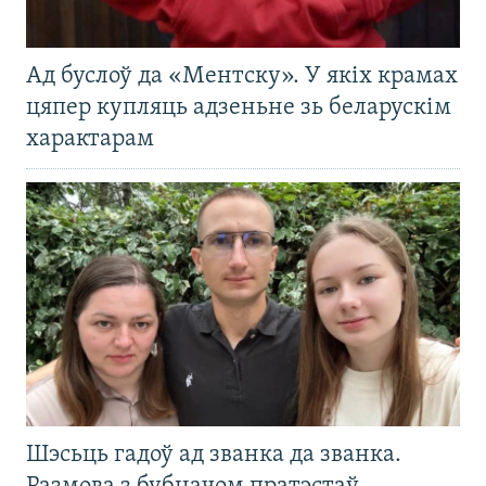
Ад буслоў да «Ментску». У якіх крамах
цяпер купляць адзеньне зь беларускім
характарам
Шэсьць гадоў ад званка да званка.