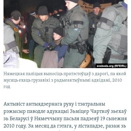
КУЛЬТУРА
МОВА
КАЛЯНДАР
НА ХВАЛЯХ СВАБОДЫ
Нямецкая паліцыя выносіць пратэстоўцаў з дарогі, па якой
мусяць ехаць грузавікі з радыеактыўнымі адкідамі, 2010
год
Актывіст антыядзернага руху і тэатральны
рэжысыр паводле адукацыі Зьміцер Чарткоў зьехаў
зь Беларусі ў Нямеччыну пасьля падзеяў 19 сьнежня
2010 году. За месяц да гэтага, у лістападзе, разам зь