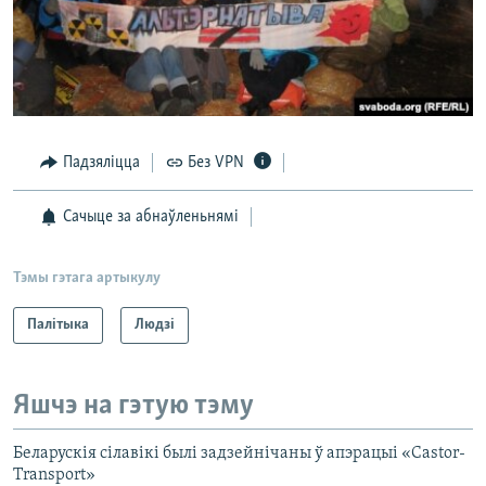
Падзяліцца
Без VPN
Сачыце за абнаўленьнямі
Тэмы гэтага артыкулу
Палітыка
Людзі
Яшчэ на гэтую тэму
Беларускія сілавікі былі задзейнічаны ў апэрацыі «Castor-
Transport»