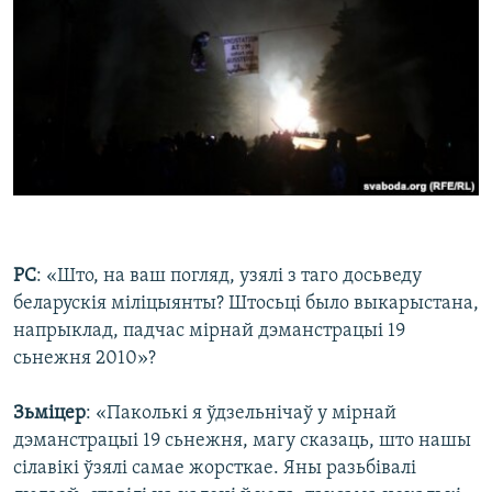
РС
: «Што, на ваш погляд, узялі з таго досьведу
беларускія міліцыянты? Штосьці было выкарыстана,
напрыклад, падчас мірнай дэманстрацыі 19
сьнежня 2010»?
Зьміцер
: «Паколькі я ўдзельнічаў у мірнай
дэманстрацыі 19 сьнежня, магу сказаць, што нашы
сілавікі ўзялі самае жорсткае. Яны разьбівалі