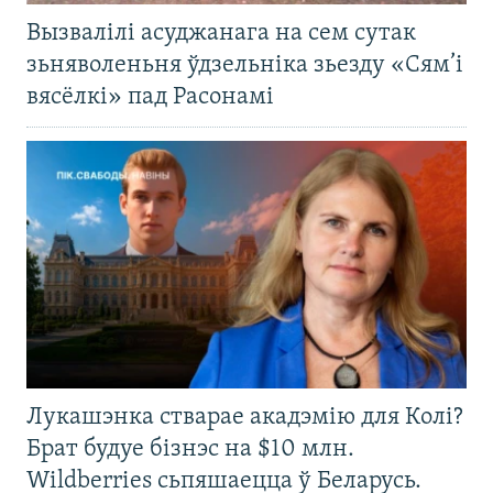
Вызвалілі асуджанага на сем сутак
зьняволеньня ўдзельніка зьезду «Сям’і
вясёлкі» пад Расонамі
Лукашэнка стварае акадэмію для Колі?
Брат будуе бізнэс на $10 млн.
Wildberries сьпяшаецца ў Беларусь.