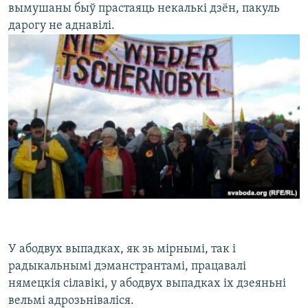
вымушаны быў прастаяць некалькі дзён, пакуль
дарогу не аднавілі.
У абодвух выпадках, як зь мірнымі, так і
радыкальнымі дэманстрантамі, працавалі
нямецкія сілавікі, у абодвух выпадках іх дзеяньні
вельмі адрозьніваліся.