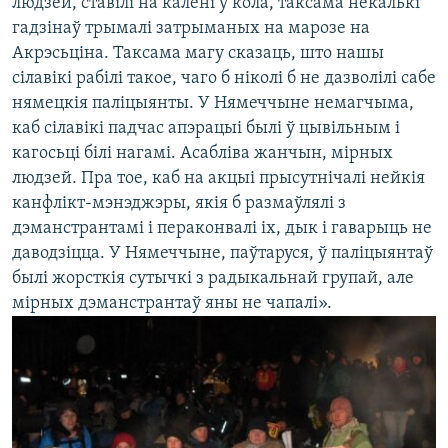
людзей, ставілі на калені ў кола, таксама некалькі
гадзінаў трымалі затрыманых на марозе на
Акрэсьціна. Таксама магу сказаць, што нашы
сілавікі рабілі такое, чаго б ніколі б не дазволілі сабе
нямецкія паліцыянты. У Нямеччыне немагчыма,
каб сілавікі падчас апэрацыі былі ў цывільным і
кагосьці білі нагамі. Асабліва жанчын, мірных
людзей. Пра тое, каб на акцыі прысутнічалі нейкія
канфлікт-мэнэджэры, якія б размаўлялі з
дэманстрантамі і пераконвалі іх, дык і гаварыць не
даводзіцца. У Нямеччыне, паўтаруся, ў паліцыянтаў
былі жорсткія сутычкі з радыкальнай групай, але
мірных дэманстрантаў яны не чапалі».