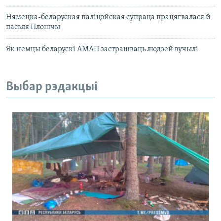
Нямецка-беларуская паліцэйская супраца працягвалася й
пасьля Плошчы
Як немцы беларускі АМАП застрашваць людзей вучылі
Выбар рэдакцыі