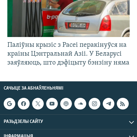
Паліўны крызіс з Расеі перакінуўся на
краіны Цэнтральнай Азіі. У Беларусі
заяўляюць, што дэфіцыту бэнзіну няма
САЧЫЦЕ ЗА АБНАЎЛЕНЬНЯМІ
РАЗЬДЗЕЛЫ САЙТУ
ІНФАРМАЦЫЯ