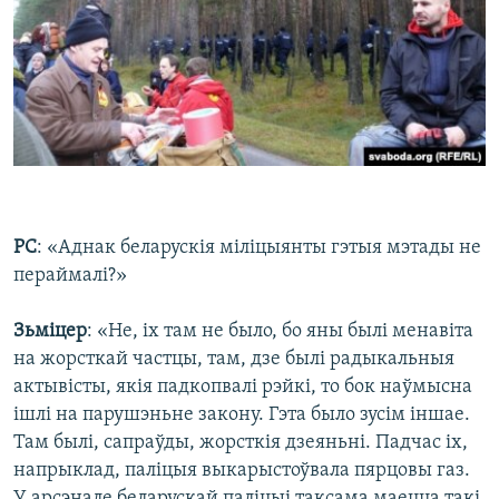
РС
: «Аднак беларускія міліцыянты гэтыя мэтады не
пераймалі?»
Зьміцер
: «Не, іх там не было, бо яны былі менавіта
на жорсткай частцы, там, дзе былі радыкальныя
актывісты, якія падкопвалі рэйкі, то бок наўмысна
ішлі на парушэньне закону. Гэта было зусім іншае.
Там былі, сапраўды, жорсткія дзеяньні. Падчас іх,
напрыклад, паліцыя выкарыстоўвала пярцовы газ.
У арсэнале беларускай паліцыі таксама маецца такі