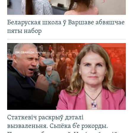
Беларуская школа ў Варшаве абвяшчае
пяты набор
Статкевіч раскрыў дэталі
вызваленьня. Сьпёка б’е рэкорды.