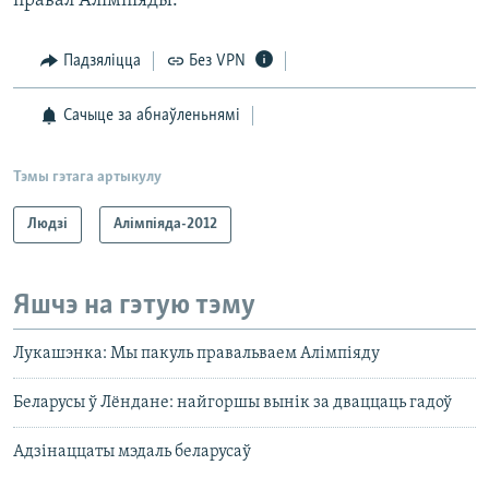
правал Алімпіяды.
Падзяліцца
Без VPN
Сачыце за абнаўленьнямі
Тэмы гэтага артыкулу
Людзі
Алімпіяда-2012
Яшчэ на гэтую тэму
Лукашэнка: Мы пакуль правальваем Алімпіяду
Беларусы ў Лёндане: найгоршы вынік за дваццаць гадоў
Адзінаццаты мэдаль беларусаў