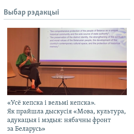
Выбар рэдакцыі
«Усё кепска і вельмі кепска».
Як прайшла дыскусія «Мова, культура,
адукацыя і мэдыя: нябачны фронт
за Беларусь»