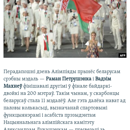
КУЛЬТУРА
МОВА
КАЛЯНДАР
НА ХВАЛЯХ СВАБОДЫ
Перадапошні дзень Алімпіяды прынёс беларусам
срэбны мэдаль —
Раман Петрушэнка
і
Вадзім
Махнеў
фінішавалі другімі ў фінале байдаркі-
двойкі на 200 мэтраў. Такім чынам, у скарбонцы
беларусаў стала 11 мэдалёў. Але гэта далёка нават ад
паловы колькасьці, вызначанай спартовымі
функцыянэрамі і асабіста прэзыдэнтам
Нацыянальнага алімпійскага камітэту
Аляксандрам Лукашэнкам — прывезьці зь