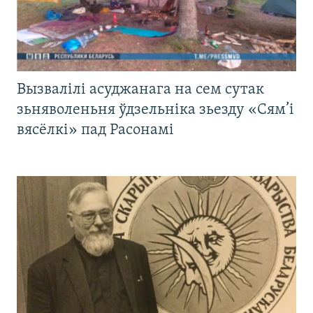
Вызвалілі асуджанага на сем сутак
зьняволеньня ўдзельніка зьезду «Сям’і
вясёлкі» пад Расонамі