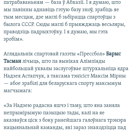
патрабаваньням — база ў Абхазіі. І я думаю, што
мы павінны аднавіць гэтую базу зноў, зрабіць яе
тым месцам, дзе маглі б зьбірацца спартоўцы з
былога СССР. Сюды маглі б прыяжджаць весьляры,
праводзіць падрыхтоўку. І я думаю, мы гэта
зробім».
Аглядальнік спартовай газэты «Прессбол»
Барыс
Тасман
лічыць, што па выніках Алімпіяды
найбольшай ухвалы заслугоўвае штурхальніца ядра
Надзея Астапчук, а таксама тэнісіст Максім Мірны
— абое зрабілі для беларускага спорту максымум
магчымага:
«За Надзею радасна яшчэ і таму, што яна заняла
непрымірымую пазыцыю тады, калі на яе
аказваўся ціск з боку ранейшага галоўнага трэнэра
нацыянальнай каманды, які зараз знаходзіцца пад