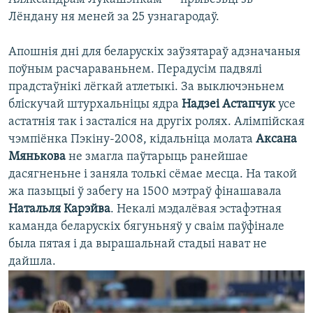
Лёндану ня меней за 25 узнагародаў.
Апошнія дні для беларускіх заўзятараў адзначаныя
поўным расчараваньнем. Перадусім падвялі
прадстаўнікі лёгкай атлетыкі. За выключэньнем
бліскучай штурхальніцы ядра
Надзеі Астапчук
усе
астатнія так і засталіся на другіх ролях. Алімпійская
чэмпіёнка Пэкіну-2008, кідальніца молата
Аксана
Мянькова
не змагла паўтарыць ранейшае
дасягненьне і заняла толькі сёмае месца. На такой
жа пазыцыі ў забегу на 1500 мэтраў фінашавала
Натальля Карэйва
. Некалі мэдалёвая эстафэтная
каманда беларускіх бягуньняў у сваім паўфінале
была пятая і да вырашальнай стадыі нават не
дайшла.