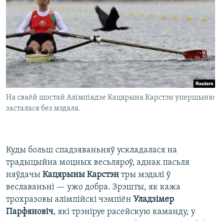
На сваёй шостай Алімпіядзе Кацярына Карстэн упершыню
засталася без мэдаля.
Куды больш спадзяваньняў ускладалася на
традыцыйна моцных весьляроў, аднак пасьля
няўдачы
Кацярыны Карстэн
тры мэдалі ў
веславаньні — ужо добра. Зрэшты, як кажа
трохразовы алімпійскі чэмпіён
Уладзімер
Парфяновіч
, які трэніруе расейскую каманду, у