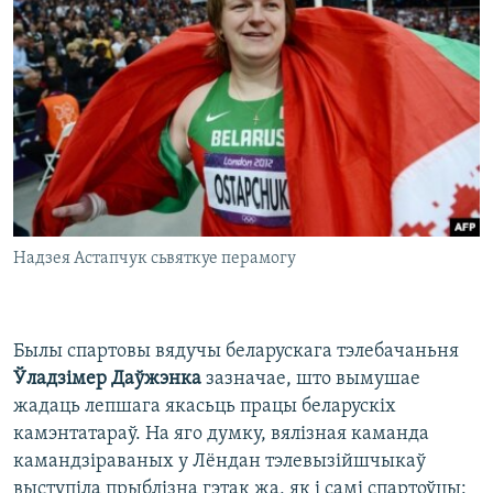
Надзея Астапчук сьвяткуе перамогу
Былы спартовы вядучы беларускага тэлебачаньня
Ўладзімер Даўжэнка
зазначае, што вымушае
жадаць лепшага якасьць працы беларускіх
камэнтатараў. На яго думку, вялізная каманда
камандзіраваных у Лёндан тэлевызійшчыкаў
выступіла прыблізна гэтак жа, як і самі спартоўцы: