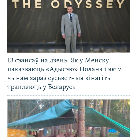
13 сэансаў на дзень. Як у Менску
паказваюць «Адысэю» Нолана і якім
чынам зараз сусьветныя кінагіты
трапляюць у Беларусь