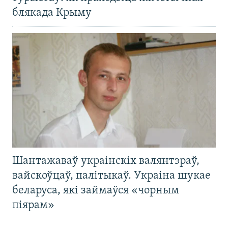
блякада Крыму
Шантажаваў украінскіх валянтэраў,
вайскоўцаў, палітыкаў. Украіна шукае
беларуса, які займаўся «чорным
піярам»