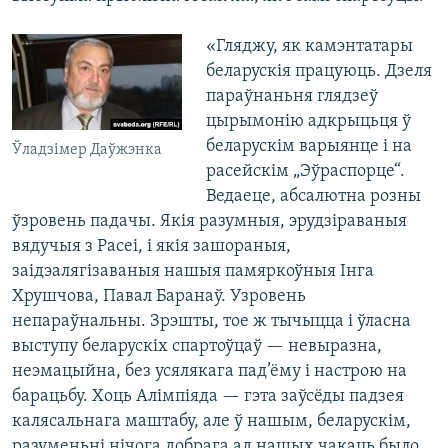
«Гляджу, як камэнтатары
беларускія працуюць. Дзеля
параўнаньня глядзеў
цырымонію адкрыцьця ў
беларускім варыянце і на
Ўладзімер Даўжэнка
расейскім „Эўраспорце“.
Ведаеце, абсалютна розны
ўзровень падачы. Якія разумныя, эрудзіраваныя
вядучыя з Расеі, і якія зашораныя,
заідэалягізаваныя нашыя памяркоўныя Інга
Хрушчова, Павал Баранаў. Узровень
непараўнальны. Зрэшты, тое ж тычыцца і ўласна
выступу беларускіх спартоўцаў — невыразна,
неэмацыйна, без усялякага пад’ёму і настрою на
барацьбу. Хоць Алімпіяда — гэта заўсёды падзея
калясальнага маштабу, але ў нашым, беларускім,
разуменьні нічога добрага ад нашых чакаць было