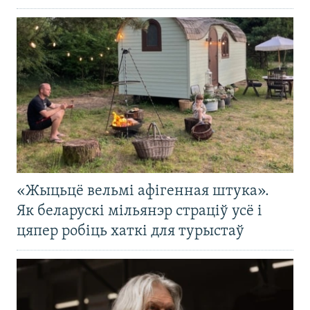
«Жыцьцё вельмі афігенная штука».
Як беларускі мільянэр страціў усё і
цяпер робіць хаткі для турыстаў