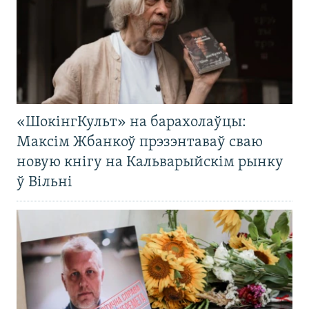
«ШокінгКульт» на барахолаўцы:
Максім Жбанкоў прэзэнтаваў сваю
новую кнігу на Кальварыйскім рынку
ў Вільні