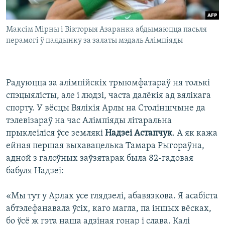
Максім Мірны і Вікторыя Азаранка абдымаюцца пасьля
перамогі ў паядынку за залаты мэдаль Алімпіяды
Радуюцца за алімпійскіх трыюмфатараў ня толькі
спэцыялісты, але і людзі, часта далёкія ад вялікага
спорту. У вёсцы Вялікія Арлы на Століншчыне да
тэлевізараў на час Алімпіяды літаральна
прыклеіліся ўсе землякі
Надзеі Астапчук
. А як кажа
ейная першая выхавацелька Тамара Рыгораўна,
адной з галоўных заўзятарак была 82-гадовая
бабуля Надзеі:
«Мы тут у Арлах усе глядзелі, абавязкова. Я асабіста
абтэлефанавала ўсіх, каго магла, па іншых вёсках,
бо ўсё ж гэта наша адзіная гонар і слава. Калі