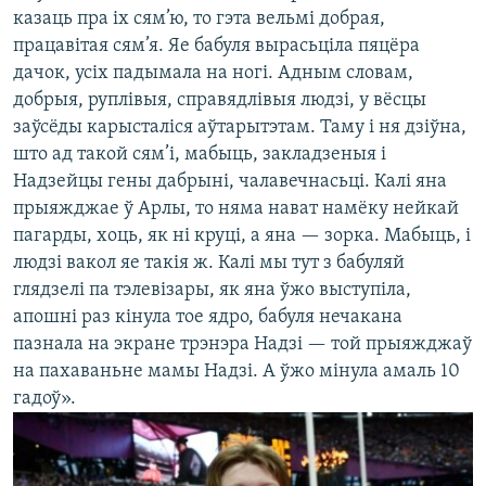
казаць пра іх сям’ю, то гэта вельмі добрая,
працавітая сям’я. Яе бабуля вырасьціла пяцёра
дачок, усіх падымала на ногі. Адным словам,
добрыя, руплівыя, справядлівыя людзі, у вёсцы
заўсёды карысталіся аўтарытэтам. Таму і ня дзіўна,
што ад такой сям’і, мабыць, закладзеныя і
Надзейцы гены дабрыні, чалавечнасьці. Калі яна
прыяжджае ў Арлы, то няма нават намёку нейкай
пагарды, хоць, як ні круці, а яна — зорка. Мабыць, і
людзі вакол яе такія ж. Калі мы тут з бабуляй
глядзелі па тэлевізары, як яна ўжо выступіла,
апошні раз кінула тое ядро, бабуля нечакана
пазнала на экране трэнэра Надзі — той прыяжджаў
на пахаваньне мамы Надзі. А ўжо мінула амаль 10
гадоў».