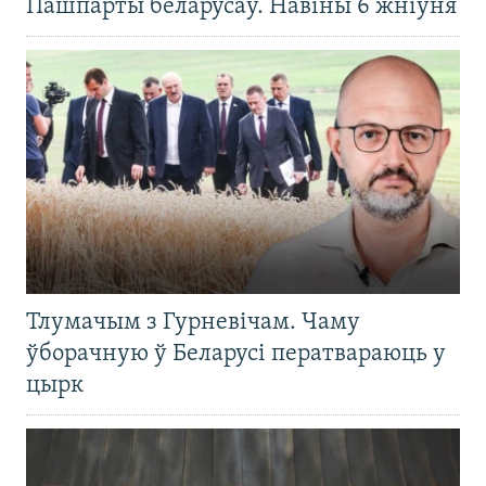
Пашпарты беларусаў. Навіны 6 жніўня
Тлумачым з Гурневічам. Чаму
ўборачную ў Беларусі ператвараюць у
цырк