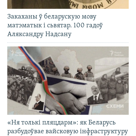
Закаханы ў беларускую мову
матэматык і сьвятар. 100 гадоў
Аляксандру Надсану
«Ня толькі пляцдарм»: як Беларусь
разбудоўвае вайсковую інфраструктуру