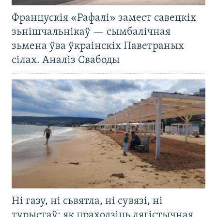
Францускія «Рафалі» замест савецкіх
зьнішчальнікаў — сымбалічная
зьмена ўва ўкраінскіх Паветраных
сілах. Аналіз Свабоды
Ні газу, ні сьвятла, ні сувязі, ні
турыстаў: як праходзіць лягістычная