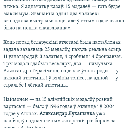
цяжка. Я адпачатку казаў: 15 мэдалёў — гэта будзе
максымум. Звычайна адзін-два чалавекі
выпадкова выстрэльваюць, але ў гэтым годзе цяжка
было на нешта спадзявацца».
Хоць перад беларускімі атлетамі была пастаўленая
задача заваяваць 25 мэдалёў, пакуль рэальна ёсьць
11 узнагародаў: 3 залатыя, 4 срэбныя і 4 бронзавыя.
Тры мэдалі здабылі весьляры, два — плыўчыха
Аляксандра Герасіменя, па дзьве ўзнагароды — у
цяжкай атлетыцы і ў вялікім тэнісе, па адной — у
стральбе і лёгкай атлетыцы.
Найменей — па 15 алімпійскіх мэдалёў рознай
вартасьці — было ў 1996 годзе ў Атлянце і ў 2004
годзе ў Атэнах.
Аляксандар Лукашэнка
ўжо
паабяцаў падначаленым «жорсткія разборкі» за