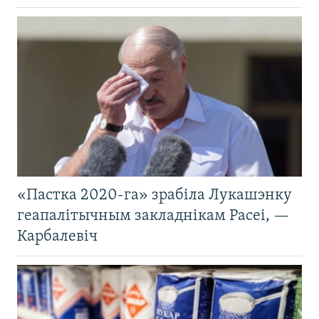
«Пастка 2020-га» зрабіла Лукашэнку
геапалітычным закладнікам Расеі, —
Карбалевіч