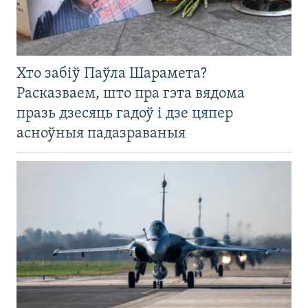
Хто забіў Паўла Шарамета?
Расказваем, што пра гэта вядома
празь дзесяць гадоў і дзе цяпер
асноўныя падазраваныя