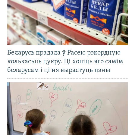
Беларусь прадала ў Расею рэкордную
колькасьць цукру. Ці хопіць яго самім
беларусам і ці ня вырастуць цэны