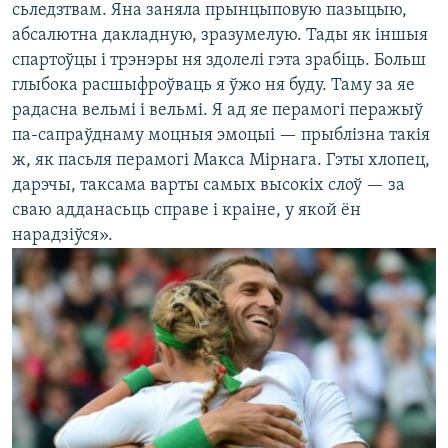
сьледзтвам. Яна заняла прынцыповую пазыцыю,
абсалютна дакладную, зразумелую. Тады як іншыя
спартоўцы і трэнэры ня здолелі гэта зрабіць. Больш
глыбока расшыфроўваць я ўжо ня буду. Таму за яе
радасна вельмі і вельмі. Я ад яе перамогі перажыў
па-сапраўднаму моцныя эмоцыі — прыблізна такія
ж, як пасьля перамогі Макса Мірнага. Гэты хлопец,
дарэчы, таксама варты самых высокіх слоў — за
сваю адданасьць справе і краіне, у якой ён
нарадзіўся».