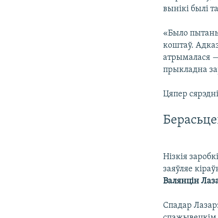
вынікі былі та
«Было пытань
коштаў. Адказ
атрымалася —
прыкладна за
Цяпер сярэдні
Берасьц
Нізкія заробк
заяўляе кіраў
Валянцін Лаз
Спадар Лазар
спажывецкім