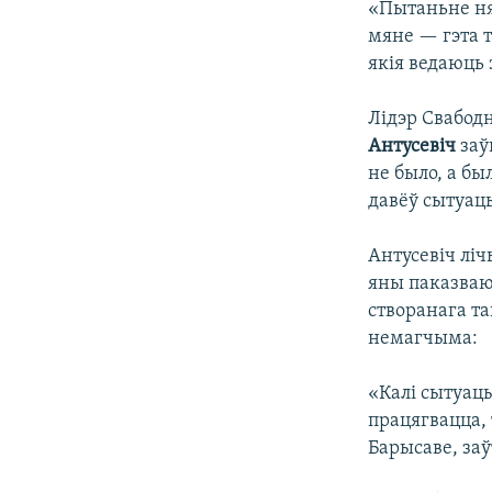
«Пытаньне ня 
мяне — гэта т
якія ведаюць 
Лідэр Свабод
Антусевіч
заў
не было, а бы
давёў сытуацы
Антусевіч ліч
яны паказваю
створанага т
немагчыма:
«Калі сытуацы
працягвацца, 
Барысаве, заў