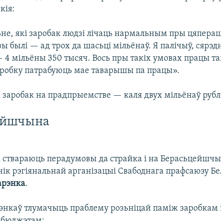
кія:
не, які заробак людзі лічаць нармальным пры цяпераш
ы былі — ад трох да шасьці мільёнаў. Я палічыў, сярэд
 4 мільёны 350 тысяч. Вось пры такіх умовах працы та
робку патрабуюць мае таварышы па працы».
 заробак на прадпрыемстве — каля двух мільёнаў рубл
ейшчына
і ствараюць перадумовы да страйка і на Берасьцейшчы
нік рэгіянальнай арганізацыі Свабоднага прафсаюзу Бе
арэнка
.
энкаў тлумачыць праблему розьніцай паміж заробкам 
 бюджэтам: