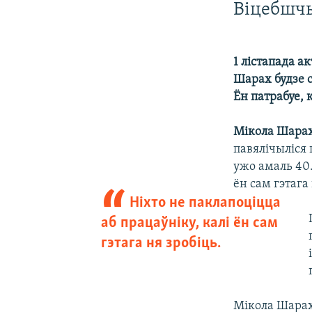
Віцебшч
1 лістапада а
Шарах будзе 
Ён патрабуе, 
Мікола Шара
павялічыліся 
ужо амаль 40.
ён сам гэтага
Ніхто не паклапоціцца
аб працаўніку, калі ён сам
гэтага ня зробіць.
Мікола Шарах 