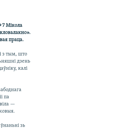
№ 7 Мікола
кловалакно».
вая праца.
і з тым, што
ньняшні дзень
аўніку, калі
вабоднага
і па
віла —
ковыя.
аўнаньні зь