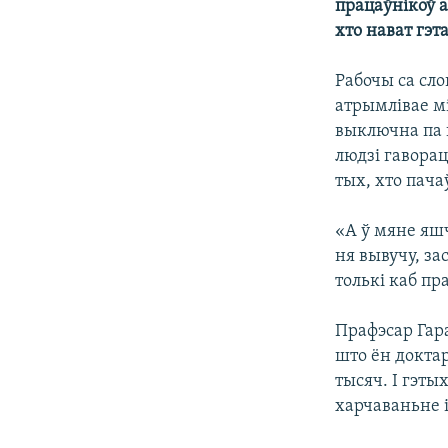
працаўнікоў а
хто нават гэт
Рабочы са сл
атрымлівае мі
выключна па г
людзі гаворац
тых, хто пача
«А ў мяне яшч
ня вывучу, за
толькі каб пр
Прафэсар Гар
што ён доктар
тысяч. І гэты
харчаваньне і