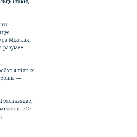
ьць і такія,
 што
ацуе
ара Мікалая,
а разумее
обак я ніяк іх
я грошы —
і
распавядае,
 мільёны 100
,