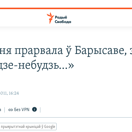
ня прарвала ў Барысаве, 
дзе-небудзь…»
011, 16:24
а
Без VPN
 прыярытэтнай крыніцай ў Google