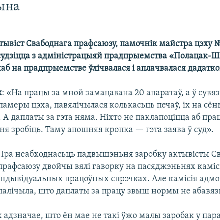
ына
ктывіст Свабоднага прафсаюзу, памочнік майстра цэху 
судзіцца з адміністрацыяй прадпрыемства «Полацак-Ш
каб на прадпрыемстве ўлічвалася і аплачвалася дадатко
х
: «На працы за мной замацавана 20 апаратаў, а ў сувяз
памеры цэха, павялічылася колькасьць печаў, іх на сё
 А даплаты за гэта няма. Ніхто не паклапоціцца аб прац
 ня зробіць. Таму апошняя кропка — гэта заява ў суд».
Пра неабходнасьць падвышэньня заробку актывісты С
прафсаюзу двойчы вялі гаворку на пасяджэньнях камісі
індывідуальных працоўных спрэчках. Але камісія адмо
палічыла, што даплаты за працу звыш нормы не абавяз
адзначае, што ён мае не такі ўжо малы заробак у пар