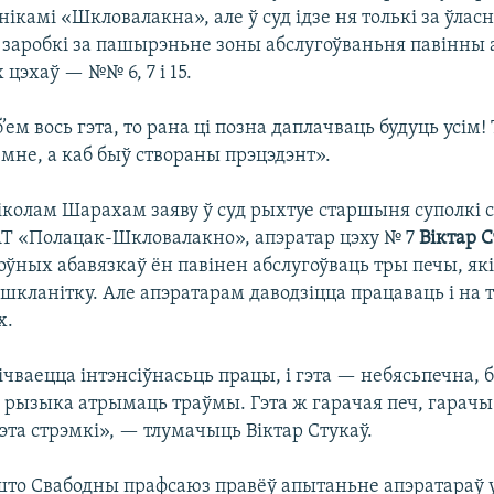
ікамі «Шкловалакна», але ў суд ідзе ня толькі за ўлас
аробкі за пашырэньне зоны абслугоўваньня павінны 
 цэхаў — №№ 6, 7 і 15.
’ем вось гэта, то рана ці позна даплачваць будуць усім!
 мне, а каб быў створаны прэцэдэнт».
іколам Шарахам заяву ў суд рыхтуе старшыня суполкі 
Т «Полацак-Шкловалакно», апэратар цэху № 7
Віктар 
ўных абавязкаў ён павінен абслугоўваць тры печы, як
кланітку. Але апэратарам даводзіцца працаваць і на тр
х.
чваецца інтэнсіўнасьць працы, і гэта — небясьпечна, 
рызыка атрымаць траўмы. Гэта ж гарачая печ, гарачы ц
та стрэмкі», — тлумачыць Віктар Стукаў.
што Свабодны прафсаюз правёў апытаньне апэратараў у 