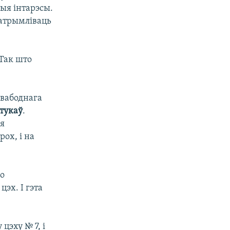
ныя інтарэсы.
атрымліваць
 Так што
свабоднага
Стукаў
.
ія
ох, і на
бо
эх. І гэта
цэху № 7, і