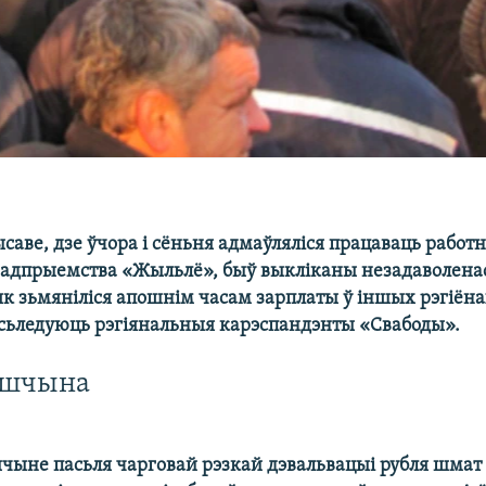
саве, дзе ўчора і сёньня адмаўляліся працаваць работн
радпрыемства «Жыльлё», быў выкліканы незадаволенас
як зьмяніліся апошнім часам зарплаты ў іншых рэгіёна
ьледуюць рэгіянальныя карэспандэнты «Свабоды».
ншчына
чыне пасьля чарговай рэзкай дэвальвацыі рубля шмат 