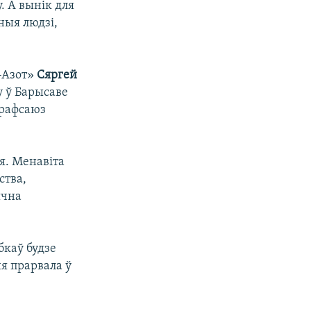
. А вынік для
ныя людзі,
-Азот»
Сяргей
у ў Барысаве
прафсаюз
я. Менавіта
ства,
ычна
бкаў будзе
ня прарвала ў