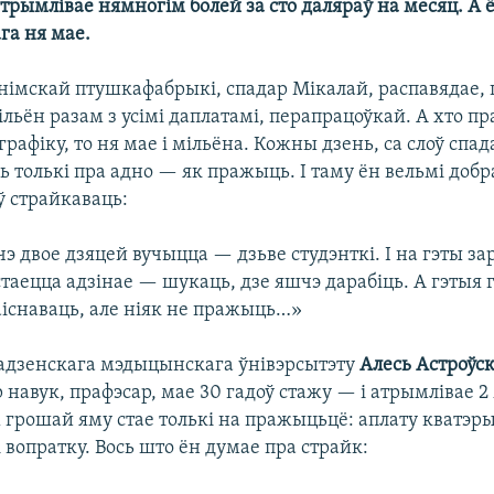
трымлівае нямногім болей за сто даляраў на месяц. А ёс
ага ня мае.
онімскай птушкафабрыкі, спадар Мікалай, распавядае,
льён разам з усімі даплатамі, перапрацоўкай. А хто пр
рафіку, то ня мае і мільёна. Кожны дзень, са слоў спад
ь толькі пра адно — як пражыць. І таму ён вельмі добр
ў страйкаваць:
э двое дзяцей вучыцца — дзьве студэнткі. І на гэты зар
стаецца адзінае — шукаць, дзе яшчэ дарабіць. А гэты
аіснаваць, але ніяк не пражыць…»
адзенскага мэдыцынскага ўнівэрсытэту
Алесь Астроўск
 навук, прафэсар, мае 30 гадоў стажу — і атрымлівае 2
х грошай яму стае толькі на пражыцьцё: аплату кватэры
 вопратку. Вось што ён думае пра страйк: