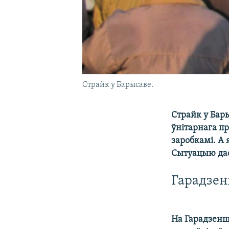
Страйк у Барысаве.
Страйк у Бары
ўнітарнага п
заробкамі. А 
Сытуацыю дас
Гарадзе
На Гарадзенш