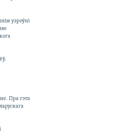
нім узроўні
няе
кога
ёў.
не. Пра гэта
ларускага
і