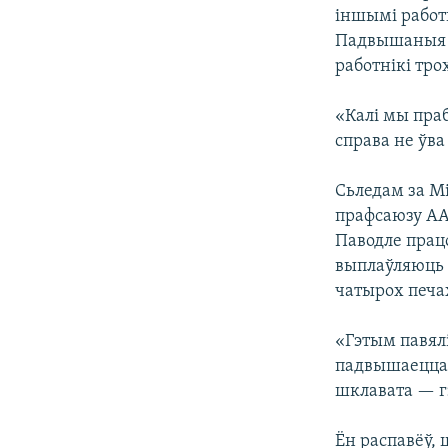
іншымі работн
Падвышаныя з
работнікі трох
«Калі мы праб
справа не ўва
Сьледам за М
прафсаюзу АА
Паводле працо
выплаўляюць ш
чатырох печа
«Гэтым павялі
падвышаецца 
шклавата — гэ
Ён распавёў, 