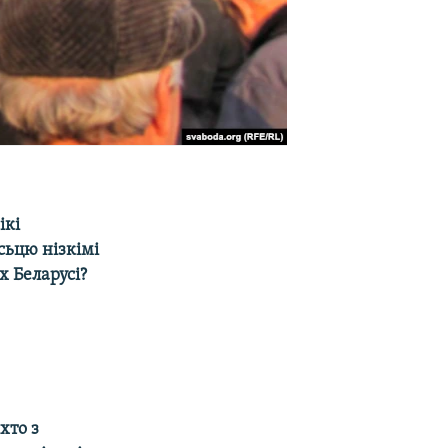
ікі
ьцю нізкімі
х Беларусі?
хто з