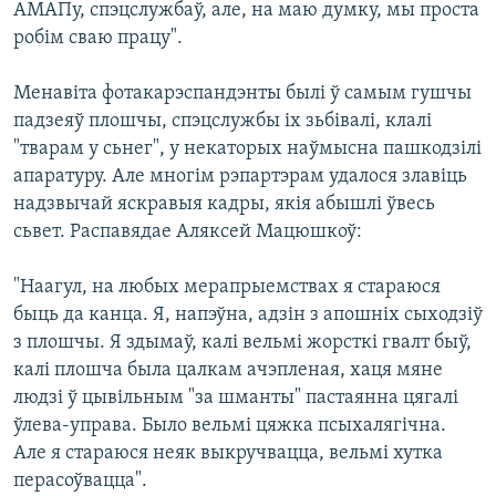
АМАПу, спэцслужбаў, але, на маю думку, мы проста
робім сваю працу".
Менавіта фотакарэспандэнты былі ў самым гушчы
падзеяў плошчы, спэцслужбы іх зьбівалі, клалі
"тварам у сьнег", у некаторых наўмысна пашкодзілі
апаратуру. Але многім рэпартэрам удалося злавіць
надзвычай яскравыя кадры, якія абышлі ўвесь
сьвет. Распавядае Аляксей Мацюшкоў:
"Наагул, на любых мерапрыемствах я стараюся
быць да канца. Я, напэўна, адзін з апошніх сыходзіў
з плошчы. Я здымаў, калі вельмі жорсткі гвалт быў,
калі плошча была цалкам ачэпленая, хаця мяне
людзі ў цывільным "за шманты" пастаянна цягалі
ўлева-управа. Было вельмі цяжка псыхалягічна.
Але я стараюся неяк выкручвацца, вельмі хутка
перасоўвацца".