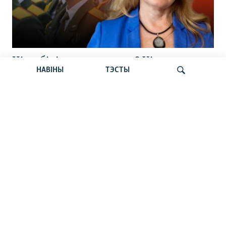
Ці мабілізуюць жанчын? Хірург
НАВІНЫ
ТЭСТЫ
Любецкі на волі. Украіна ўмацоўвае
Чарнобыль. Навіны 10 жніўня
Шукаць