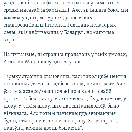
улады, каб гэта інфармацыя трапіла ў замежныя
сродкі масавай інфармацыі. Але, зь іншага боку, мы
жывем у цэнтры Эўропы, у нас ёсьць
спадарожнікавы інтэрнэт, і схаваць некаторыя
рэчы, якія адбываюцца ў Беларусі, немагчыма
зараз".
На пытаньне, ці страшна працаваць у такіх умовах,
Аляксей Мацюшкоў адказаў так:
"Крыху страшна становіцца, калі вакол цябе нейкія
нечаканыя дзеяньні адбываюцца, нейкі гвалт. Але
ўсё гэта асэнсоўваеш толькі пры канцы сваёй
працы. То бок, калі ўсё скончылася, быў, канечне, у
шоку. У такім шоку, што два дні адыходзіў, было
ніякавата. Але потым пачынаюцца звычайныя
будні, і ты працягваеш сваю працу. Хаця стрэсы,
напэўна, кожны дзень бываюць".