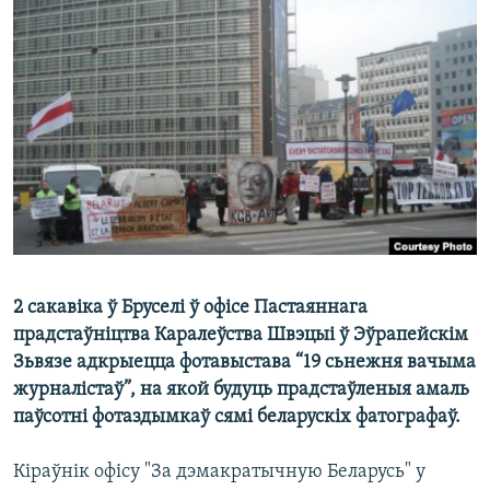
КУЛЬТУРА
МОВА
КАЛЯНДАР
НА ХВАЛЯХ СВАБОДЫ
2 сакавіка ў Бруселі ў офісе Пастаяннага
прадстаўніцтва Каралеўства Швэцыі ў Эўрапейскім
Зьвязе адкрыецца фотавыстава “19 сьнежня вачыма
журналістаў”, на якой будуць прадстаўленыя амаль
паўсотні фотаздымкаў сямі беларускіх фатографаў.
Кіраўнік офісу "За дэмакратычную Беларусь" у