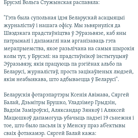
Брусэлі Вольга Стужынская распавяла:
"Гэта была супольная ідэя Беларускай асацыяцыі
журналістаў і нашага офісу. Мы зьвярнуліся да
Швэдзкага прадстаўніцтва ў Эўразьвязе, каб яны
патрымалі і дапамаглі нам арганізаваць гэта
мерапрыемства, якое разьлічана на самыя шырокія
колы тут, у Брусэлі: на прадстаўнікоў інстытуцыяў
Эўразьвязу, якія працуюць па рэгіёнах альбо па
Беларусі, журналістаў, проста зацікаўленых людзей,
якім неабыякава, што адбываецца ў Беларусі".
Беларускія фотарэпартэры Ксенія Авімава, Сяргей
Балай, Дзьмітры Брушко, Уладзімер Грыдзін,
Вадзім Заміроўскі, Аляксандар Зянкоў і Аляксей
Мацюшкоў дапамогуць убачыць падзеі 19 сьнежня і
тое, што было пасьля іх у Менску праз аб’ектывы
сваіх фотакамэр. Сяргей Балай кажа: