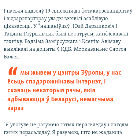
І пасьля падзеяў 19 сьнежня да фотакарэспандэнтаў
і відэарэпартэраў улады выявілі асаблівую
цікавасьць. У "нашаніўцаў" Юліі Дарашкевіч і
Тацяны Гаўрыльчык былі ператрусы, канфіскавалі
тэхніку. Вадзіма Заміроўскага і Ксенію Авімаву
выклікалі на допыты ў КДБ. Меркаваньне Сяргея
Балая:
мы жывем у цэнтры Эўропы, у нас
ёсьць спадарожнікавы інтэрнэт, і
схаваць некаторыя рэчы, якія
адбываюцца ў Беларусі, немагчыма
зараз
"Я ўвогуле не разумею гэтых перасьледаў і нагоды
гэтых перасьледаў. Я разумею, што не жадаюць