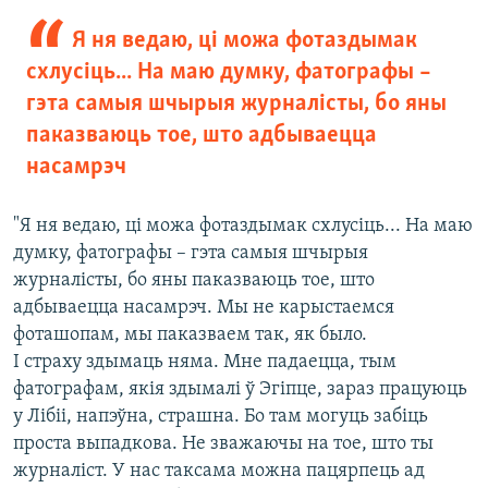
Я ня ведаю, ці можа фотаздымак
схлусіць... На маю думку, фатографы –
гэта самыя шчырыя журналісты, бо яны
паказваюць тое, што адбываецца
насамрэч
"Я ня ведаю, ці можа фотаздымак схлусіць... На маю
думку, фатографы – гэта самыя шчырыя
журналісты, бо яны паказваюць тое, што
адбываецца насамрэч. Мы не карыстаемся
фоташопам, мы паказваем так, як было.
І страху здымаць няма. Мне падаецца, тым
фатографам, якія здымалі ў Эгіпце, зараз працуюць
у Лібіі, напэўна, страшна. Бо там могуць забіць
проста выпадкова. Не зважаючы на тое, што ты
журналіст. У нас таксама можна пацярпець ад