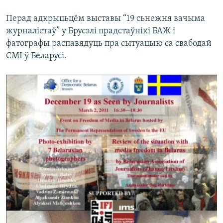
Перад адкрыцьцём выставы “19 сьнежня вачыма
журналістаў” у Брусэлі прадстаўнікі БАЖ і
фатографы распавядуць пра сытуацыю са свабодай
СМІ ў Беларусі.