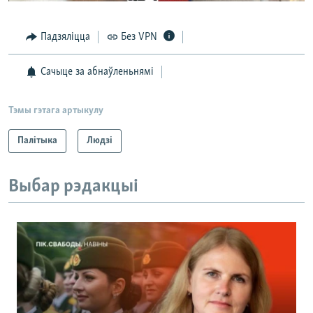
Падзяліцца
Без VPN
Сачыце за абнаўленьнямі
Тэмы гэтага артыкулу
Палітыка
Людзі
Выбар рэдакцыі