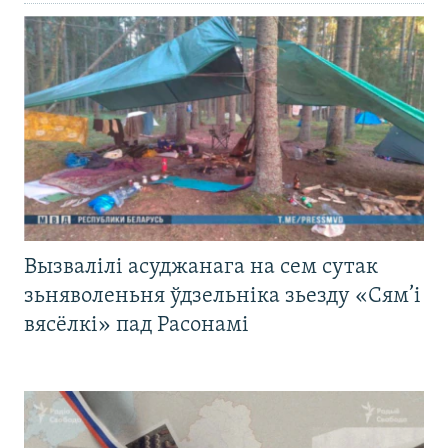
Вызвалілі асуджанага на сем сутак
зьняволеньня ўдзельніка зьезду «Сям’і
вясёлкі» пад Расонамі