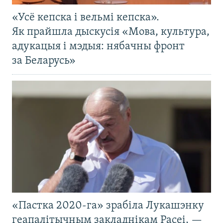
«Усё кепска і вельмі кепска».
Як прайшла дыскусія «Мова, культура,
адукацыя і мэдыя: нябачны фронт
за Беларусь»
«Пастка 2020-га» зрабіла Лукашэнку
геапалітычным закладнікам Расеі, —