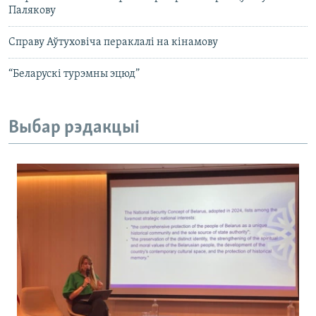
Палякову
Справу Аўтуховіча пераклалі на кінамову
“Беларускі турэмны эцюд”
Выбар рэдакцыі