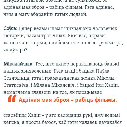
пакуль я гэтага не зраблю, я не супакоюся, бо
адзіная мая зброя – рабіць фільмы. Гэта адзінае,
чым я магу абараніць гэтых людзей.
Соўсь
: Цяпер вельмі шмат шчымлівых чалавечых
гісторый, часам трагічных. Якія вас, акрамя
жаночых гісторый, найбольш зачапілі як рэжысэра,
як аўтара?
Мікалайчык
: Тое, што цяпер перажываюць бацькі
нашых зьняволеных. Гэта маці і бацька Паўла
Севярынца, гэта і грамадзянская жонка Міколы
Статкевіча, і Мілана Міхалевіч, і бацькі Іры Халіп,
немагчыма глядзець на тое,
як перажывае
Адзіная мая зброя – рабіць фільмы.
старэйшы Халіп – у яго калоцяцца рукі, яму вельмі
кепска, я проста баюся, каб гэты чалавек дачакаўся