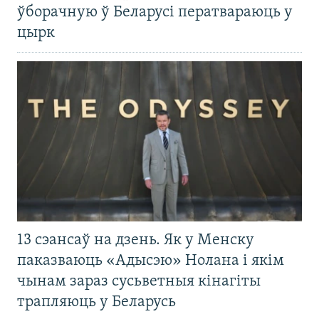
ўборачную ў Беларусі ператвараюць у
цырк
13 сэансаў на дзень. Як у Менску
паказваюць «Адысэю» Нолана і якім
чынам зараз сусьветныя кінагіты
трапляюць у Беларусь