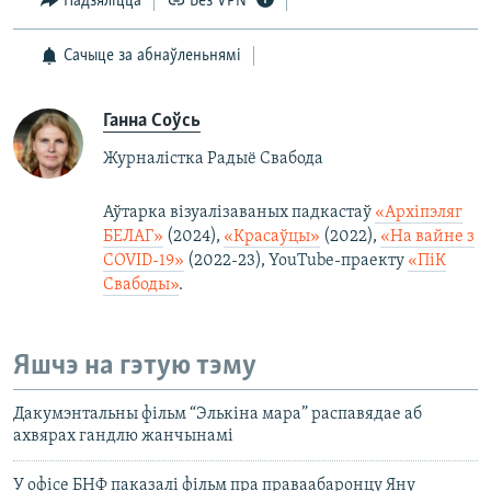
Падзяліцца
Без VPN
Сачыце за абнаўленьнямі
Ганна Соўсь
Журналістка Радыё Свабода
Аўтарка візуалізаваных падкастаў
«Архіпэляг
БЕЛАГ»
(2024),
«Красаўцы»
(2022),
«На вайне з
COVID-19»
(2022-23), YouTube-праекту
«ПіК
Свабоды»
.
Яшчэ на гэтую тэму
Дакумэнтальны фільм “Элькіна мара” распавядае аб
ахвярах гандлю жанчынамі
У офісе БНФ паказалі фільм пра праваабаронцу Яну