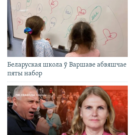
Беларуская школа ў Варшаве абвяшчае
пяты набор