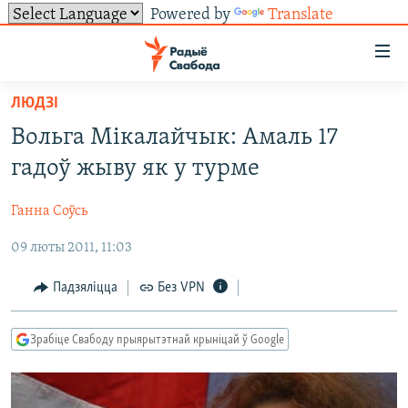
Powered by
Translate
Лінкі
ўнівэрсальнага
доступу
ЛЮДЗІ
НАВІНЫ
Перайсьці
Вольга Мікалайчык: Амаль 17
да
ТОЛЬКІ НА СВАБОДЗЕ
УСЕ НАВІНЫ
гадоў жыву як у турме
галоўнага
СУВЯЗЬ
ВІДЭА І ФОТА
ТЭСТЫ
зьместу
Ганна Соўсь
Перайсьці
ПАДПІСАЦЦА
ЛЮДЗІ
БЛОГІ
АБЫСЬЦІ БЛЯКАВАНЬНЕ
да
09 люты 2011, 11:03
ПАЛІТЫКА
ГІСТОРЫЯ НА СВАБОДЗЕ
ПАДЗЯЛІЦЦА ІНФАРМАЦЫЯЙ
RSS
галоўнай
САЧЫЦЕ ЗА АБНАЎЛЕНЬНЯМІ
навігацыі
ЭКАНОМІКА
ПАДКАСТЫ
ПАДКАСТЫ
Падзяліцца
Без VPN
Перайсьці
ВАЙНА
КНІГІ
FACEBOOK
да
Зрабіце Свабоду прыярытэтнай крыніцай ў Google
БЕЛАРУСЫ НА ВАЙНЕ
АЎДЫЁКНІГІ
TWITTER
пошуку
ПАЛІТВЯЗЬНІ
PREMIUM
Усе сайты РС/РСЭ