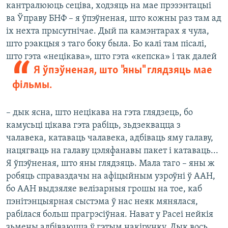
кантралююць сеціва, ходзяць на мае прэзэнтацыі
ва Ўправу БНФ – я ўпэўненая, што кожны раз там ад
іх нехта прысутнічае. Дый па камэнтарах я чула,
што рэакцыя з таго боку была. Бо калі там пісалі,
што гэта
«нецікава», што гэта «кепска» і так далей
Я ўпэўненая, што "яны" глядзяць мае
фільмы.
– дык ясна, што нецікава на гэта глядзець, бо
камусьці цікава гэта рабіць, зьдзеквацца з
чалавека, катаваць чалавека, адбіваць яму галаву,
нацягваць на галаву цэляфанавы пакет і катаваць...
Я ўпэўненая, што яны глядзяць. Мала таго – яны ж
робяць справаздачы на афіцыйным узроўні ў ААН,
бо ААН выдзяляе велізарныя грошы на тое, каб
пэнітэнцыярная сыстэма ў нас неяк мянялася,
рабілася больш прагрэсіўная. Нават у Расеі нейкія
зьмены адбіваюцца ў гэтым накірунку. Дык вось,