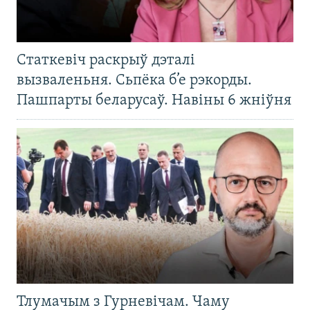
Статкевіч раскрыў дэталі
вызваленьня. Сьпёка б’е рэкорды.
Пашпарты беларусаў. Навіны 6 жніўня
Тлумачым з Гурневічам. Чаму