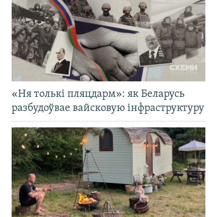
«Ня толькі пляцдарм»: як Беларусь
разбудоўвае вайсковую інфраструктуру