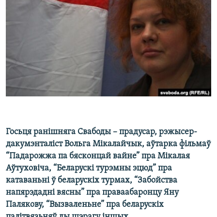
КУЛЬТУРА
МОВА
КАЛЯНДАР
НА ХВАЛЯХ СВАБОДЫ
Госьця ранішняга Свабоды – прадусар, рэжысер-
дакумэнталіст Вольга Мікалайчык, аўтарка фільмаў
“Падарожжа па бясконцай вайне” пра Мікалая
Аўтуховіча, “Беларускі турэмны эцюд” пра
катаваньні ў беларускіх турмах, “Забойства
напярэдадні вясны” пра праваабаронцу Яну
Палякову, “Вызваленьне” пра беларускіх
палітвязьняў ды шэрагу іншых.