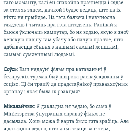
таго моманту, калі ён спакойна прачнецца і сядзе
за стол зь зяцем, дачкой і будзе ведаць, што па іх
ніхто ня прыйдзе. На гэта балюча і невыносна
глядзець і чытаць пра гэта штодзень. Раніцай я
баюся ўключаць кампутар, бо ня ведаю, якую я зноў
кепскую навіну там убачу або пачую пра тое, што
адбываецца сёньня з нашымі самымі лепшымі,
самымі сумленнымі людзьмі.
Соўсь
: Ваш нядаўні фільм пра катаваньні ў
беларускіх турмах быў шырока распаўсюджаны ў
сеціве. Ці ён трапіў да прадстаўнікоў праваахоўных
органаў і якая была іх рэакцыя?
Мікалайчык
: Я дакладна ня ведаю, бо сама ў
Міністэрства ўнутраных справаў фільм не
дасылала. Хоць можа й варта было гэта зрабіць. Але
я дакладна ведаю, што яны сочаць за гэтым,