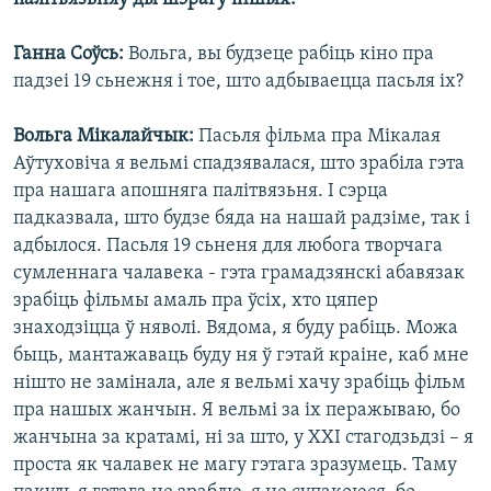
Ганна Соўсь:
Вольга, вы будзеце рабіць кіно пра
падзеі 19 сьнежня і тое, што адбываецца пасьля іх?
Вольга Мікалайчык:
Пасьля фільма пра Мікалая
Аўтуховіча я вельмі спадзявалася, што зрабіла гэта
пра нашага апошняга палітвязьня. І сэрца
падказвала, што будзе бяда на нашай радзіме, так і
адбылося. Пасьля 19 сьненя для любога творчага
сумленнага чалавека - гэта грамадзянскі абавязак
зрабіць фільмы амаль пра ўсіх, хто цяпер
знаходзіцца ў няволі. Вядома, я буду рабіць. Можа
быць, мантажаваць буду ня ў гэтай краіне, каб мне
нішто не замінала, але я вельмі хачу зрабіць фільм
пра нашых жанчын. Я вельмі за іх перажываю, бо
жанчына за кратамі, ні за што, у ХХІ стагодзьдзі – я
проста як чалавек не магу гэтага зразумець. Таму