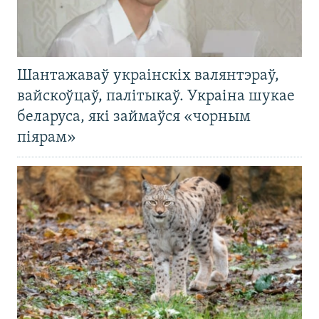
Шантажаваў украінскіх валянтэраў,
вайскоўцаў, палітыкаў. Украіна шукае
беларуса, які займаўся «чорным
піярам»