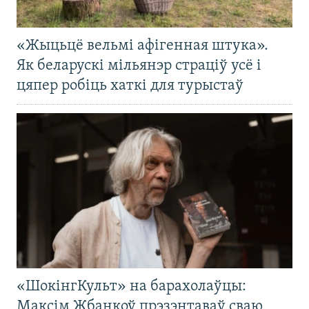
«Жыцьцё вельмі афігенная штука».
Як беларускі мільянэр страціў усё і
цяпер робіць хаткі для турыстаў
«ШокінгКульт» на барахолаўцы:
Максім Жбанкоў прэзэнтаваў сваю