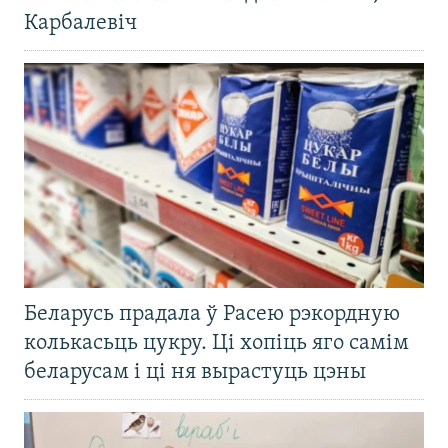
Карбалевіч
Беларусь прадала ў Расею рэкордную
колькасьць цукру. Ці хопіць яго самім
беларусам і ці ня вырастуць цэны