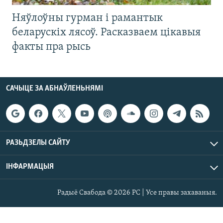
Няўлоўны гурман і рамантык
беларускіх лясоў. Расказваем цікавыя
факты пра рысь
САЧЫЦЕ ЗА АБНАЎЛЕНЬНЯМІ
РАЗЬДЗЕЛЫ САЙТУ
ІНФАРМАЦЫЯ
Радыё Свабода © 2026 РС | Усе правы захаваныя.