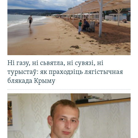
Ні газу, ні сьвятла, ні сувязі, ні
турыстаў: як праходзіць лягістычная
блякада Крыму