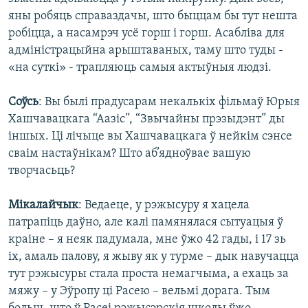
яны робяць справаздачы, што быццам бы тут нешта
робіцца, а насамрэч усё горш і горш. Асабліва для
адміністрацыйна арыштаваных, таму што туды -
«на суткі» - трапляюць самыя актыўныя людзі.
Соўсь
: Вы былі прадусарам некалькіх фільмаў Юрыя
Хашчавацкага “Аазіс”, “Звычайны прэзыдэнт” ды
іншых. Ці лічыце вы Хашчавацкага ў нейкім сэнсе
сваім настаўнікам? Што аб’ядноўвае вашую
творчасьць?
Мікалайчык
: Ведаеце, у рэжысуру я хацела
патрапіць даўно, але калі памянялася сытуацыя ў
краіне – я неяк падумала, мне ўжо 42 гады, і 17 зь
іх, амаль палову, я жыву як у турме – дык навучацца
тут рэжысуры стала проста немагчыма, а ехаць за
мяжу – у Эўропу ці Расею – вельмі дорага. Тым