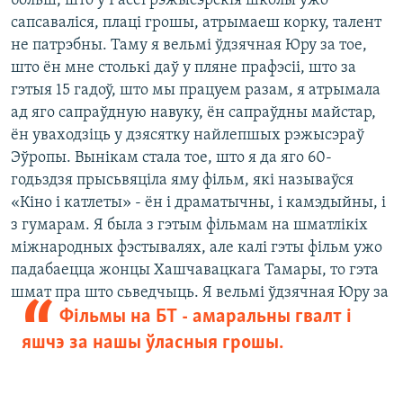
больш, што ў Расеі рэжысэрскія школы ўжо
сапсаваліся, плаці грошы, атрымаеш корку, талент
не патрэбны. Таму я вельмі ўдзячная Юру за тое,
што ён мне столькі даў у пляне прафэсіі, што за
гэтыя 15 гадоў, што мы працуем разам, я атрымала
ад яго сапраўдную навуку, ён сапраўдны майстар,
ён уваходзіць у дзясятку найлепшых рэжысэраў
Эўропы. Вынікам стала тое, што я да яго 60-
годьздзя прысьвяціла яму фільм, які называўся
«Кіно і катлеты» - ён і драматычны, і камэдыйны, і
з гумарам. Я была з гэтым фільмам на шматлікіх
міжнародных фэстывалях, але калі гэты фільм ужо
падабаецца жонцы Хашчавацкага Тамары, то гэта
шмат пра што сьведчыць.
Я вельмі ўдзячная Юру за
Фільмы на БТ - амаральны гвалт і
яшчэ за нашы ўласныя грошы.