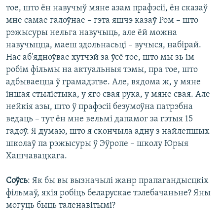
тое, што ён навучыў мяне азам прафэсіі, ён сказаў
мне самае галоўнае – гэта яшчэ казаў Ром – што
рэжысуры нельга навучыць, але ёй можна
навучыцца, маеш здольнасьці – вучыся, набірай.
Нас аб'ядноўвае хутчэй за ўсё тое, што мы зь ім
робім фільмы на актуальныя тэмы, пра тое, што
адбываецца ў грамадзтве. Але, вядома ж, у мяне
іншая стылістыка, у яго свая рука, у мяне свая. Але
нейкія азы, што ў прафэсіі безумоўна патрэбна
ведаць – тут ён мне вельмі дапамог за гэтыя 15
гадоў. Я думаю, што я скончыла адну з найлепшых
школаў па рэжысуры ў Эўропе – школу Юрыя
Хашчавацкага.
Соўсь
: Як бы вы вызначылі жанр прапагандысцкіх
фільмаў, якія робіць беларускае тэлебачаньне? Яны
могуць быць таленавітымі?