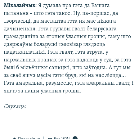
Мікалайчык
: Я думала пра гэта да Вашага
пытаньня – што гэта такое. Ну, па-першае, да
творчасьці, да мастацтва гэта ня мае ніякага
дачыненьня. Гэта групавы гвалт беларускага
грамадзяніна за ягоныя ўласныя грошы, таму што
дзяржаўны беларускі тэлевізар глядзець
падаткаплатнікі. Гэта гвалт, гэта атрута, у
нармальных краінах за гэта падаюць у суд, за гэта
былі б мільённыя санкцыі, што заўгодна. А тут мы
за сваё яшчэ мусім гэты бруд, які на нас ліецца...
Гэта амаральна, разумееце, гэта амаральны гвалт, і
яшчэ за нашы ўласныя грошы.
Слухаць: