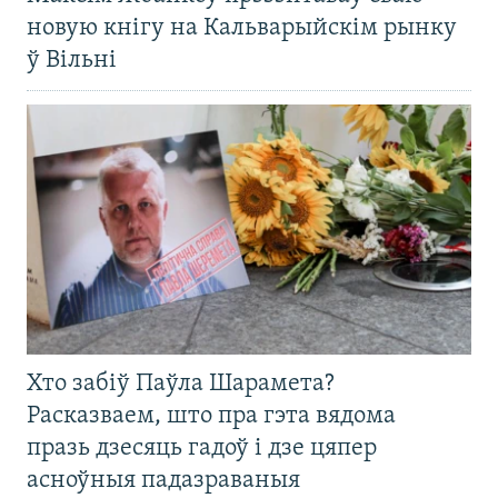
новую кнігу на Кальварыйскім рынку
ў Вільні
Хто забіў Паўла Шарамета?
Расказваем, што пра гэта вядома
празь дзесяць гадоў і дзе цяпер
асноўныя падазраваныя