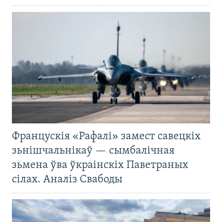
Францускія «Рафалі» замест савецкіх
зьнішчальнікаў — сымбалічная
зьмена ўва ўкраінскіх Паветраных
сілах. Аналіз Свабоды