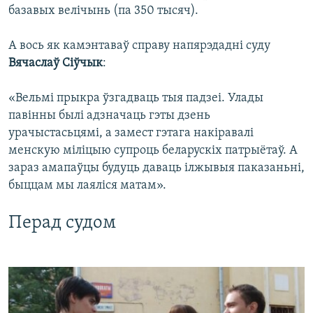
базавых велічынь (па 350 тысяч).
А вось як камэнтаваў справу напярэдадні суду
Вячаслаў Сіўчык
:
«Вельмі прыкра ўзгадваць тыя падзеі. Улады
павінны былі адзначаць гэты дзень
урачыстасьцямі, а замест гэтага накіравалі
менскую міліцыю супроць беларускіх патрыётаў. А
зараз амапаўцы будуць даваць ілжывыя паказаньні,
быццам мы лаяліся матам».
Перад судом