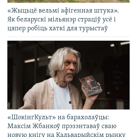
«Жыцьцё вельмі афігенная штука».
Як беларускі мільянэр страціў усё і
цяпер робіць хаткі для турыстаў
«ШокінгКульт» на барахолаўцы:
Максім Жбанкоў прэзэнтаваў сваю
новую кнігу на Кальварыйскім рынку