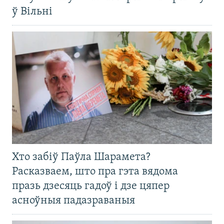
ў Вільні
Хто забіў Паўла Шарамета?
Расказваем, што пра гэта вядома
празь дзесяць гадоў і дзе цяпер
асноўныя падазраваныя