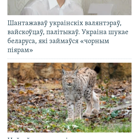
Шантажаваў украінскіх валянтэраў,
вайскоўцаў, палітыкаў. Украіна шукае
беларуса, які займаўся «чорным
піярам»