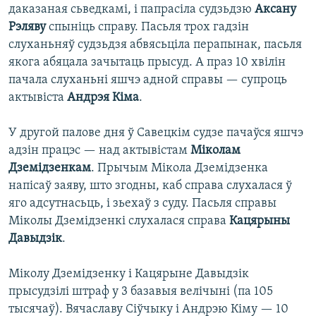
даказаная сьведкамі, і папрасіла судзьдзю
Аксану
Рэляву
спыніць справу. Пасьля трох гадзін
слуханьняў судзьдзя абвясьціла перапынак, пасьля
якога абяцала зачытаць прысуд. А праз 10 хвілін
пачала слуханьні яшчэ адной справы — супроць
актывіста
Андрэя Кіма
.
У другой палове дня ў Савецкім судзе пачаўся яшчэ
адзін працэс — над актывістам
Міколам
Дземідзенкам
. Прычым Мікола Дземідзенка
напісаў заяву, што згодны, каб справа слухалася ў
яго адсутнасьць, і зьехаў з суду. Пасьля справы
Міколы Дземідзенкі слухалася справа
Кацярыны
Давыдзік
.
Міколу Дземідзенку і Кацярыне Давыдзік
прысудзілі штраф у 3 базавыя велічыні (па 105
тысячаў). Вячаславу Сіўчыку і Андрэю Кіму — 10