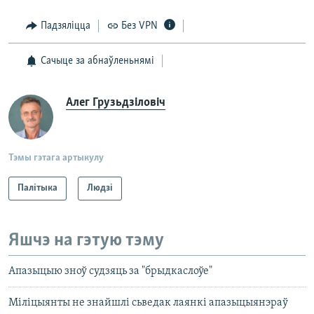
Падзяліцца
Без VPN
Сачыце за абнаўленьнямі
Алег Грузьдзіловіч
Тэмы гэтага артыкулу
Палітыка
Людзі
Яшчэ на гэтую тэму
Апазыцыю зноў судзяць за "брыдкаслоўе"
Міліцыянты не знайшлі сьведак лаянкі апазыцыянэраў