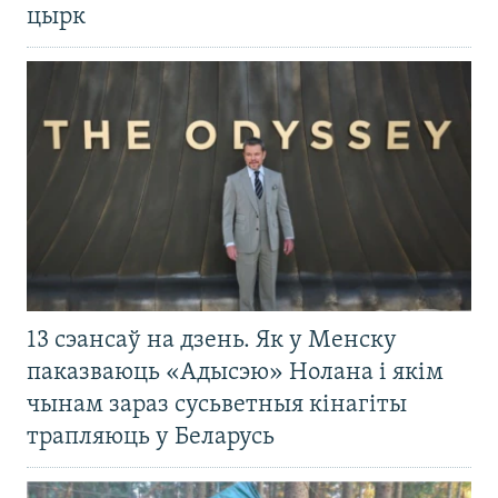
цырк
13 сэансаў на дзень. Як у Менску
паказваюць «Адысэю» Нолана і якім
чынам зараз сусьветныя кінагіты
трапляюць у Беларусь