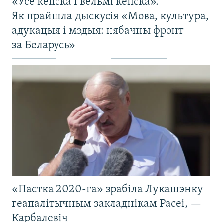
«Усё кепска і вельмі кепска».
Як прайшла дыскусія «Мова, культура,
адукацыя і мэдыя: нябачны фронт
за Беларусь»
«Пастка 2020-га» зрабіла Лукашэнку
геапалітычным закладнікам Расеі, —
Карбалевіч