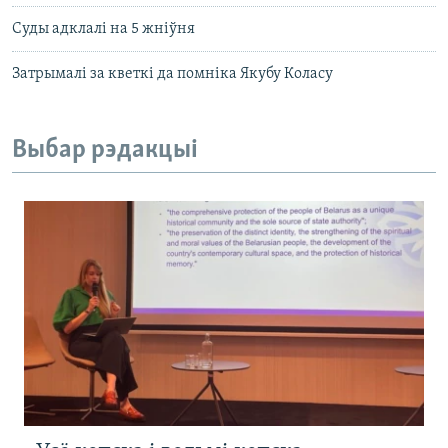
Суды адклалі на 5 жніўня
Затрымалі за кветкі да помніка Якубу Коласу
Выбар рэдакцыі