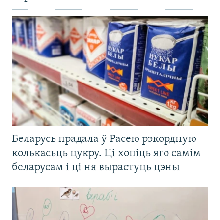
Беларусь прадала ў Расею рэкордную
колькасьць цукру. Ці хопіць яго самім
беларусам і ці ня вырастуць цэны