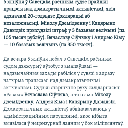
5 жніўня ў Савецкім раённым судзе прайшлі
КУЛЬТУРА
МОВА
працэсы над дэмакратычнымі актывістамі, якія
КАЛЯНДАР
НА ХВАЛЯХ СВАБОДЫ
адзначалі 20-годзьдзе Дэклярацыі аб
незалежнасьці. Міколу Дземідзенку і Кацярыне
Давыдзік прысудзілі штраф у 3 базавыя велічыні (па
105 тысяч рублёў). Вячаславу Сіўчыку і Андрэю Кіму
— 10 базавых велічынь (па 350 тысяч).
Да вечара 5 жніўня побач з Савецкім раённым
судом дзяжурыў аўтобус з амапаўцамі —
надзвычайныя захады рабіліся ў сувязі з адразу
чатырма працэсамі над дэмакратычнымі
актывістамі. Судзілі старшыню руху салідарнасьці
«Разам»
Вячаслава Сіўчыка
, а таксама
Міколу
Дземідзенку
,
Андрэя Кіма
і
Кацярыну Давыдзік
.
Дэмакратычных актывістаў абвінавачваюць у
адміністрацыйным парушэньні, якое нібыта
выявілася ў нецэнзурнай лаянцы ў бок міліцыянтаў.