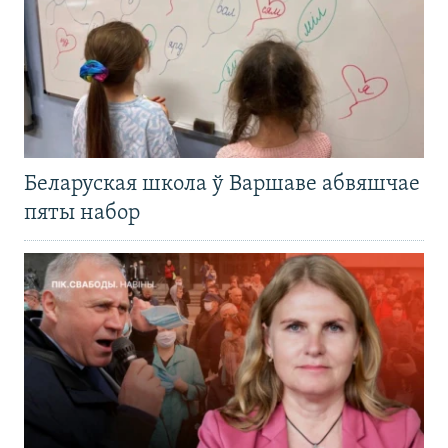
Беларуская школа ў Варшаве абвяшчае
пяты набор