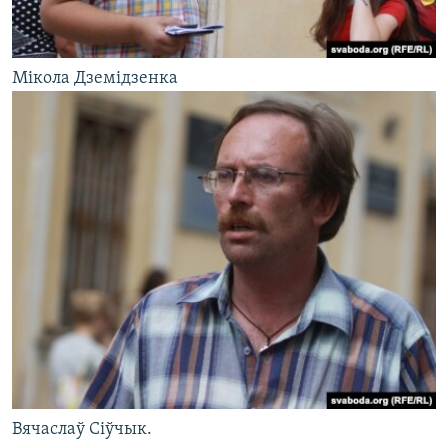
Мікола Дземідзенка
Вячаслаў Сіўчык.