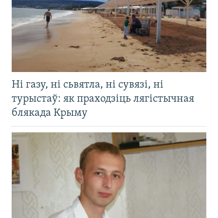
Ні газу, ні сьвятла, ні сувязі, ні
турыстаў: як праходзіць лягістычная
блякада Крыму