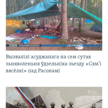
Вызвалілі асуджанага на сем сутак
зьняволеньня ўдзельніка зьезду «Сям’і
вясёлкі» пад Расонамі