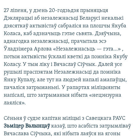
27 ліпеня, у дзень 20-годзьдзя прыняцьця
Дэклярацыі аб незалежнасьці Беларусі некалькі
дзясяткаў актывістаў сабраліся на плошчы Якуба
Коласа, каб адзначыць гэтае сьвята. Дзяўчына,
аднагодка незалежнасьці, прачытала эсэ
Ўладзімера Арлова «Незалежнасьць — гэта…» ,
потым актывісты ўсклалі кветкі да помніка Якубу
Коласу. У тым ліку і Вячаслаў Сіўчык. Далей усе
рушылі праспэктам Незалежнасьці да помніка
Янку Купалу, але тут на людзей напалі амапаўцы,
пачаліся затрыманьні. У рапартах міліцыянты
напісалі, што затрыманыя нібыта «нецэнзурна
лаяліся».
Сёньня ў судзе капітан міліцыі з Савецкага РАУС
Зьміцер Валынцаў
казаў, што асабіста затрымліваў
Вячаслава Сіўчыка, які нібыта лаяўся на ягоны