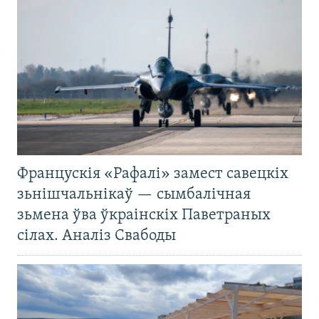
Францускія «Рафалі» замест савецкіх
зьнішчальнікаў — сымбалічная
зьмена ўва ўкраінскіх Паветраных
сілах. Аналіз Свабоды