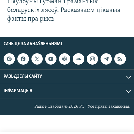
Няўлоўны гурман і рамантык
беларускіх лясоў. Расказваем цікавыя
факты пра рысь
САЧЫЦЕ ЗА АБНАЎЛЕНЬНЯМІ
РАЗЬДЗЕЛЫ САЙТУ
ІНФАРМАЦЫЯ
Радыё Свабода © 2026 РС | Усе правы захаваныя.