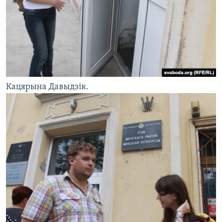
Кацярына Давыдзік.