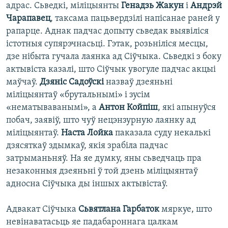
адрас. Сьведкі, міліцыянты
Генадзь Жакун
і
Андрэй
Чарапавец
, таксама пацьвердзілі напісанае раней у
рапарце. Аднак падчас допыту сьведак выявіліся
істотныя супярэчнасьці. Гэтак, розьніліся месцы,
дзе нібыта гучала лаянка ад Сіўчыка. Сьведкі з боку
актывіста казалі, што Сіўчык увогуле падчас акцыі
маўчаў.
Дзяніс Садоўскі
назваў дзеяньні
міліцыянтаў «брутальнымі» і зусім
«нематываванымі», а
Антон Койпіш
, які апынуўся
побач, заявіў, што чуў нецэнзурную лаянку ад
міліцыянтаў.
Наста Лойка
паказала суду некалькі
дзясяткаў здымкаў, якія зрабіла падчас
затрыманьняў. На яе думку, яны сьведчаць пра
незаконныя дзеяньні ў той дзень міліцыянтаў
адносна Сіўчыка ды іншых актывістаў.
Адвакат Сіўчыка
Сьвятлана Гарбаток
мяркуе, што
невінаватасьць яе падабароннага цалкам