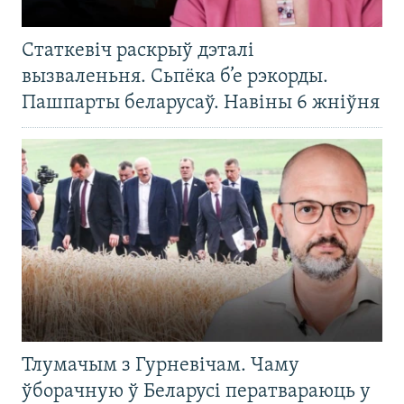
Статкевіч раскрыў дэталі
вызваленьня. Сьпёка б’е рэкорды.
Пашпарты беларусаў. Навіны 6 жніўня
Тлумачым з Гурневічам. Чаму
ўборачную ў Беларусі ператвараюць у