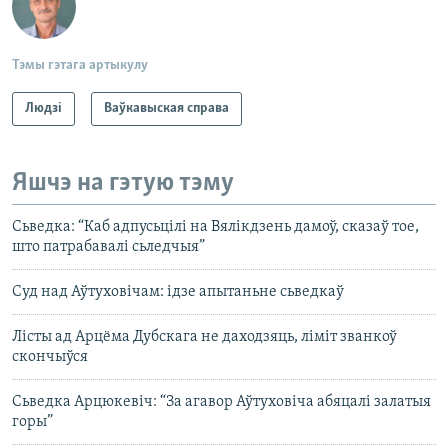
Тэмы гэтага артыкулу
Людзі
Ваўкавыская справа
Яшчэ на гэтую тэму
Сьведка: “Каб адпусьцілі на Вялікдзень дамоў, сказаў тое,
што патрабавалі сьледчыя”
Суд над Аўтуховічам: ідзе апытаньне сьведкаў
Лісты ад Арцёма Дубскага не даходзяць, ліміт званкоў
скончыўся
Сьведка Арцюкевіч: “За агавор Аўтуховіча абяцалі залатыя
горы”