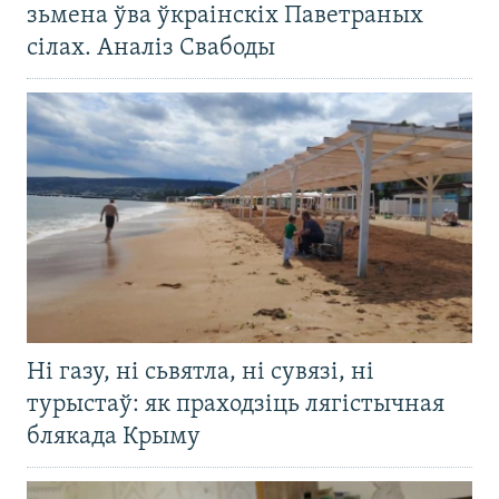
зьмена ўва ўкраінскіх Паветраных
сілах. Аналіз Свабоды
Ні газу, ні сьвятла, ні сувязі, ні
турыстаў: як праходзіць лягістычная
блякада Крыму