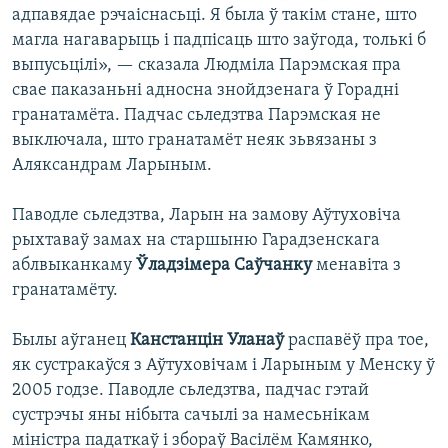
адпавядае рэчаіснасьці. Я была ў такім стане, што
магла нагаварыць і падпісаць што заўгода, толькі б
выпусьцілі», — сказала Людміла Парэмская пра
свае паказаньні адносна знойдзенага ў Горадні
гранатамёта. Падчас сьледзтва Парэмская не
выключала, што гранатамёт неяк зьвязаны з
Аляксандрам Ларыным.
Паводле сьледзтва, Ларын на замову Аўтуховіча
рыхтаваў замах на старшыню Гарадзенскага
аблвыканкаму
Ўладзімера Саўчанку
менавіта з
гранатамёту.
Былы аўганец
Канстанцін Уланаў
распавёў пра тое,
як сустракаўся з Аўтуховічам і Ларыным у Менску ў
2005 годзе. Паводле сьледзтва, падчас гэтай
сустрэчы яны нібыта сачылі за намесьнікам
міністра падаткаў і збораў Васілём Камянко,