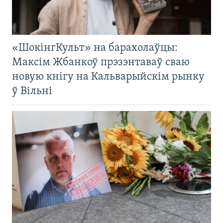
«ШокінгКульт» на барахолаўцы:
Максім Жбанкоў прэзэнтаваў сваю
новую кнігу на Кальварыйскім рынку
ў Вільні