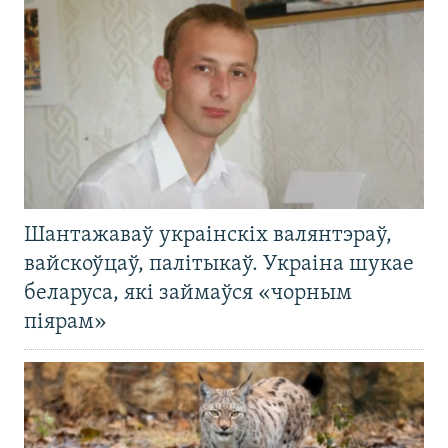
Шантажаваў украінскіх валянтэраў,
вайскоўцаў, палітыкаў. Украіна шукае
беларуса, які займаўся «чорным
піярам»