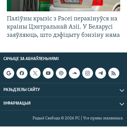
Паліўны крызіс з Расеі перакінуўся на
краіны Цэнтральнай Азіі. У Беларусі
заяўляюць, што дэфіцыту бэнзіну няма
САЧЫЦЕ ЗА АБНАЎЛЕНЬНЯМІ
РАЗЬДЗЕЛЫ САЙТУ
ІНФАРМАЦЫЯ
Радыё Свабода © 2026 РС | Усе правы захаваныя.