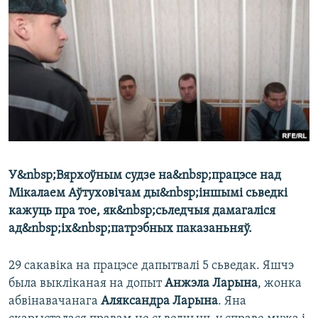
КУЛЬТУРА
МОВА
КАЛЯНДАР
НА ХВАЛЯХ СВАБОДЫ
У&nbsp;Вярхоўным судзе на&nbsp;працэсе над
Мікалаем Аўтуховічам ды&nbsp;іншымі сьведкі
кажуць пра тое, як&nbsp;сьледчыя дамагаліся
ад&nbsp;іх&nbsp;патрэбных паказаньняў.
29 сакавіка на працэсе дапытвалі 5 сьведак. Яшчэ
была выкліканая на допыт
Анжэла Ларына
, жонка
абвінавачанага
Аляксандра Ларына
. Яна