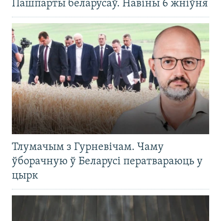
Пашпарты беларусаў. Навіны 6 жніўня
Тлумачым з Гурневічам. Чаму
ўборачную ў Беларусі ператвараюць у
цырк