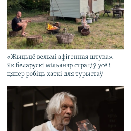
«Жыцьцё вельмі афігенная штука».
Як беларускі мільянэр страціў усё і
цяпер робіць хаткі для турыстаў