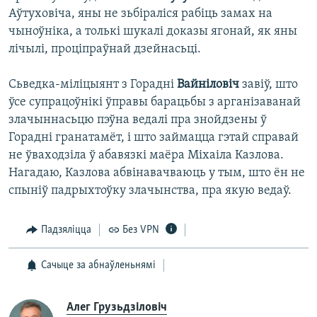
Аўтуховіча, яны не зьбіраліся рабіць замах на
чыноўніка, а толькі шукалі доказы ягонай, як яны
лічылі, проціпраўнай дзейнасьці.
Сьведка-міліцыянт з Горадні
Вайніловіч
завіў, што
ўсе супрацоўнікі ўправы барацьбы з арганізаванай
злачыннасьцю пэўна ведалі пра знойдзены ў
Горадні гранатамёт, і што займацца гэтай справай
не ўваходзіла ў абавязкі маёра Міхаіла Казлова.
Нагадаю, Казлова абвінавачваюць у тым, што ён не
спыніў падрыхтоўку злачынства, пра якую ведаў.
Падзяліцца
Без VPN
Сачыце за абнаўленьнямі
Алег Грузьдзіловіч