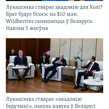
Лукашэнка стварае акадэмію для Колі?
Брат будуе бізнэс на $10 млн.
Wildberries сьпяшаецца ў Беларусь.
Навіны 5 жніўня
Лукашэнка стварае «акадэмію
будучыні», пакуль навука ў Беларусі