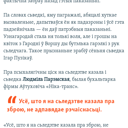
фактычна забраў назад гэтыя паказаньні.
Па словах сьведкі, яму пагражалі, абяцалі хуткае
вызваленьне, дапытваўся ён як падазроны і ўсё гэта
падзейнічала — ён даў патрэбныя паказаньні.
Узнагародай стала ня толькі воля, але і грошы на
квіток з Гародні ў Воршу ды бутэлька гарэлкі з рук
сьледчага. Такое прызнаньне зрабіў сёньня сьведка
Ігар Пузікаў.
Пра псыхалягічны ціск на сьледзтве казала і
сьведка
Людміла Парэмская
, былая бухальтарка
фірмы Аўтуховіча «Ніка-транс».
Усё, што я на сьледзтве казала пра
зброю, не адпавядае рэчаіснасьці.
«Усё, што я на сьледзтве казала пра зброю, не