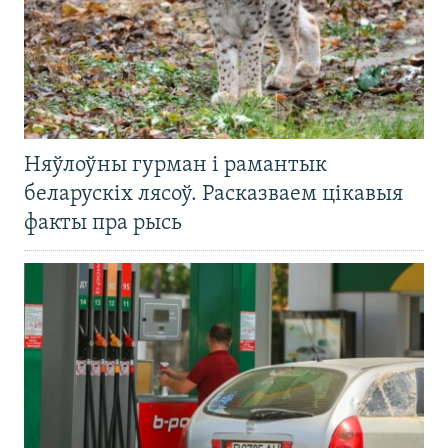
Няўлоўны гурман і рамантык
беларускіх лясоў. Расказваем цікавыя
факты пра рысь