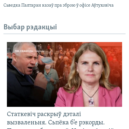
Сьведка Палтаран казаў пра зброю ў офісе Аўтуховіча
Выбар рэдакцыі
Статкевіч раскрыў дэталі
вызваленьня. Сьпёка б’е рэкорды.