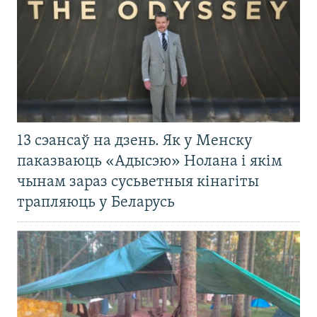
13 сэансаў на дзень. Як у Менску
паказваюць «Адысэю» Нолана і якім
чынам зараз сусьветныя кінагіты
трапляюць у Беларусь