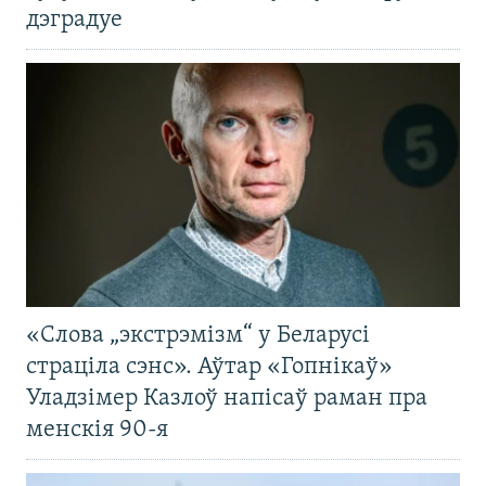
дэградуе
«Слова „экстрэмізм“ у Беларусі
страціла сэнс». Аўтар «Гопнікаў»
Уладзімер Казлоў напісаў раман пра
менскія 90-я