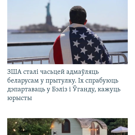
ЗША сталі часьцей адмаўляць
беларусам у прытулку. Іх спрабуюць
дэпартаваць у Бэліз і Ўганду, кажуць
юрысты