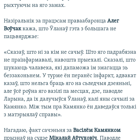
рыхтуючы на яго замах.
Назіральнік за працэсам праваабаронца
Алег
Воўчак
кажа, што Ўланаў гэта з большага не
пацьвярджае:
«Сказаў, што ні за кім не сачыў. Што яго падрабязна
не праінфармавалі, навошта прыехалі. Сказалі, што
шукаюць чалавека, які дапаможа ім змагацца зь
беззаконьнем. У турме ён перанёс інфаркт, адвакат
казаў, што нельга браць яго на сьледчыя дзеяньні,
але ўсё роўна яго вазілі па месцах, дзе, паводле
Ларына, да іх далучыўся Ўланаў, калі яны сачылі за
Камянко. Між тым пра Камянко ён даведаўся толькі
з матэрыялаў справы».
Нагадаю, факт сачэньня за
Васілём Камянком
прызнаў на судзе
Мікалай Аўтуховіч
. Паводле