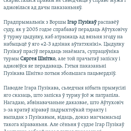
скарысталася правам не сьведчыць у справе мужа і
адмовілася ад дачы паказаньняў.
Прадпрымальнік з Воршы
Ігар Пузікаў
распавёў
суду, як у 2005 годзе спрабаваў перадаць Аўтуховічу
ў турму цыдулку, каб атрымаць ад вязьня згоду на
набыцьцё ў яго «2-3 адзінак аўтатэхнікі». Цыдулку
Пузікаў прасіў перадаць знаёмага, супрацоўніка
турмы
Сяргея Шнітко
, але той прачытаў запіску і
адмовіўся яе перадаваць. Гэтыя паказаньні
Пузікава Шнітко потым збольшага пацьвердзіў.
Паводле Ігара Пузікава, сьледчыя нібыта прымусілі
яго сказаць, што запіска ў турму ўсё ж патрапіла.
Нагадаю, абвінавачаньне даказвае, што Аўтуховіч
з-за кратаў кіраваў падрыхтоўкай тэракту і
выпадак з Пузікавым, відаць, доказ магчымасьці
такога кіраваньня. Але сёньня ў судзе Ігар Пузікаў