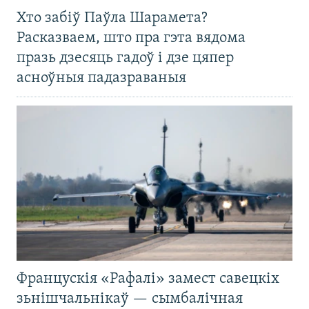
Хто забіў Паўла Шарамета?
Расказваем, што пра гэта вядома
празь дзесяць гадоў і дзе цяпер
асноўныя падазраваныя
Францускія «Рафалі» замест савецкіх
зьнішчальнікаў — сымбалічная