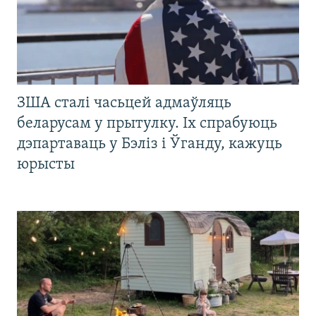
ЗША сталі часьцей адмаўляць
беларусам у прытулку. Іх спрабуюць
дэпартаваць у Бэліз і Ўганду, кажуць
юрысты