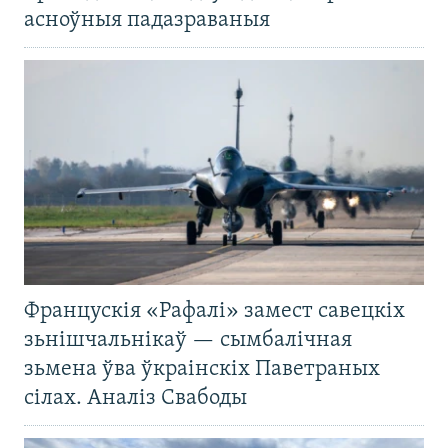
асноўныя падазраваныя
Францускія «Рафалі» замест савецкіх
зьнішчальнікаў — сымбалічная
зьмена ўва ўкраінскіх Паветраных
сілах. Аналіз Свабоды