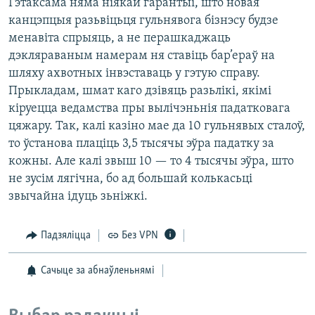
Гэтаксама няма ніякай гарантыі, што новая
канцэпцыя разьвіцьця гульнявога бізнэсу будзе
менавіта спрыяць, а не перашкаджаць
дэкляраваным намерам ня ставіць бар’ераў на
шляху ахвотных інвэставаць у гэтую справу.
Прыкладам, шмат каго дзівяць разьлікі, якімі
кіруецца ведамства пры вылічэньнія падатковага
цяжару. Так, калі казіно мае да 10 гульнявых сталоў,
то ўстанова плаціць 3,5 тысячы эўра падатку за
кожны. Але калі звыш 10 — то 4 тысячы эўра, што
не зусім лягічна, бо ад большай колькасьці
звычайна ідуць зьніжкі.
Падзяліцца
Без VPN
Сачыце за абнаўленьнямі