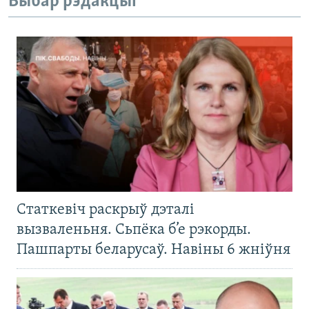
Выбар рэдакцыі
Статкевіч раскрыў дэталі
вызваленьня. Сьпёка б’е рэкорды.
Пашпарты беларусаў. Навіны 6 жніўня