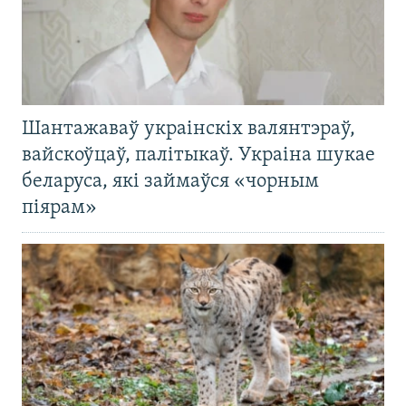
Шантажаваў украінскіх валянтэраў,
вайскоўцаў, палітыкаў. Украіна шукае
беларуса, які займаўся «чорным
піярам»