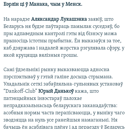
Бэрлін ці ў Манака, чым у Менск.
На нарадзе
Аляксандар Лукашэнка
заявіў, што
Беларусь ня будзе паўтараць памылак суседзяў, бо
пры адпаведным кантролі гэты від бізнэсу можа
прыносіць істотны прыбытак. Ён выказаўся за тое,
каб дзяржава і надалей жорстка рэгулявала сфэру, у
якой круцяцца вялізныя грошы.
Самі ўдзельнікі рынку выказваюцца адносна
пэрспэктываў у гэтай галіне досыць стрымана.
Уладальнік сеткі забаўляльна-гульнявых установаў
“Dankoff-Club”
Юрый Данькоў
кажа, што
патэнцыйных інвэстараў палохае
непрадказальнасьць беларускага заканадаўства:
асобныя нормы часта перапісваюцца, у выніку чаго
зводзяцца на нуль усе ранейшыя намаганьні. Ня
бачыць ён асаблівага плёну і ад пераезду ў Беларусь