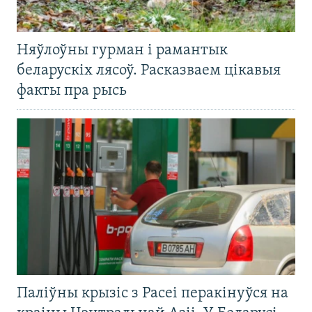
Няўлоўны гурман і рамантык
беларускіх лясоў. Расказваем цікавыя
факты пра рысь
Паліўны крызіс з Расеі перакінуўся на