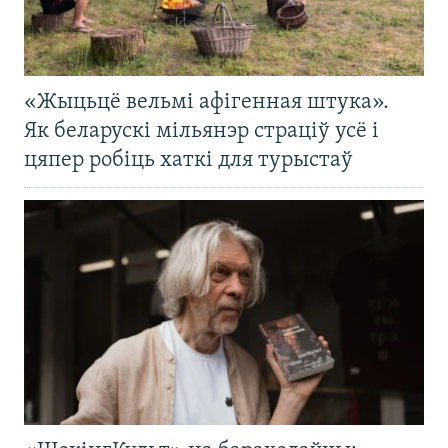
«Жыцьцё вельмі афігенная штука».
Як беларускі мільянэр страціў усё і
цяпер робіць хаткі для турыстаў