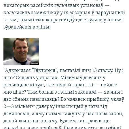
некаторых расейскіх гульнявых установаў —
колькасьць замежнікаў у іх мізэрная ў параўнаньні
з тым, колькі тых жа расейцаў едзе гуляць у іншыя
эўрапейскія краіны:
“Адкрылася “Вікторыя”, паставілі яны 15 сталоў. Ну і
што? Сядзяць у стратах. Мільёнаў дзесяць у
разьвіцьцё кінулі, але ніякай гарантыі — пойдзе
яно ці не? Тым больш з гэтымі законамі — як яны і
дзе сёньня павылазяць? Бо чалавек прыйшоў, уклаў
2—3 мільёны даляраў інвэстыцый у гэты від
дзейнасьці, а яму потым кажуць: у нас новы закон,
давай жыць па-новаму. Будзем кантраляваць,
колькі чалавек прайграў. Дык каму гэта патрэбна?