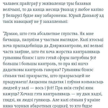
чалавек прайграў у эквіваленце тры базавыя
велічыні, то да канца месяца ўваход у любое казіно
ў Беларусі будзе яму забаронены. Юрый Данькоў ад
такіх навацыяў не ў захапленьні:
“Думаю, што гэта абсалютнае глупства. Як мне
бачыцца, папулізм у чыстым выглядзе. Калі хтосьці
хоча прыпадобніцца да Дзяржкантролю, які вельмі
часта заяўляе, што ён хоча жорстка кантраляваць
гульнявы бізнэс і што гэтай сфэры патрэбны ўсё
большы і большы кантроль, то пра які яшчэ
дадатковы кантроль гаворка? Гульнявы бізнэс
сёньня такі празрысты, што празрысьцей не
прыдумаеш! Акцызны падатак і пэўная колькасьць
людзей у залі — вось і ўсё! Пра якія стаўкі яны
кажуць? Хочаш гэта кантраляваць — ну дык хадзі,
глядзі, як людзі гуляюць. Але калі сёньня ў краіне
няма чорных абаротных сродкаў, то хто будзе