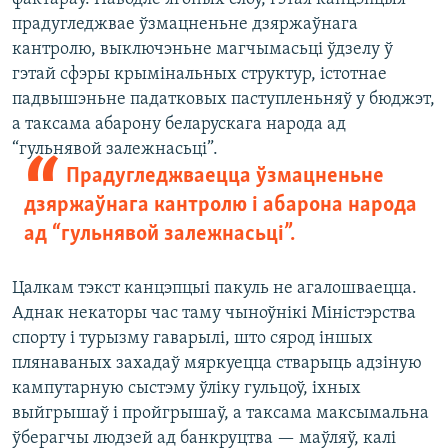
прадугледжвае ўзмацненьне дзяржаўнага
кантролю, выключэньне магчымасьці ўдзелу ў
гэтай сфэры крымінальных структур, істотнае
падвышэньне падатковых паступленьняў у бюджэт,
а таксама абарону беларускага народа ад
“гульнявой залежнасьці”.
Прадугледжваецца ўзмацненьне
дзяржаўнага кантролю і абарона народа
ад “гульнявой залежнасьці”.
Цалкам тэкст канцэпцыі пакуль не агалошваецца.
Аднак некаторы час таму чыноўнікі Міністэрства
спорту і турызму гаварылі, што сярод іншых
плянаваных захадаў мяркуецца стварыць адзіную
кампутарную сыстэму ўліку гульцоў, іхных
выйгрышаў і пройгрышаў, а таксама максымальна
ўберагчы людзей ад банкруцтва — маўляў, калі