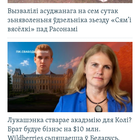
Вызвалілі асуджанага на сем сутак
зьняволеньня ўдзельніка зьезду «Сям’і
вясёлкі» пад Расонамі
Лукашэнка стварае акадэмію для Колі?
Брат будуе бізнэс на $10 млн.
Wildberries сьпяшаецца ў Беларусь.