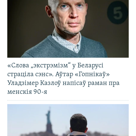
«Слова „экстрэмізм“ у Беларусі
страціла сэнс». Аўтар «Гопнікаў»
Уладзімер Казлоў напісаў раман пра
менскія 90-я