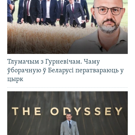
Тлумачым з Гурневічам. Чаму
ўборачную ў Беларусі ператвараюць у
цырк