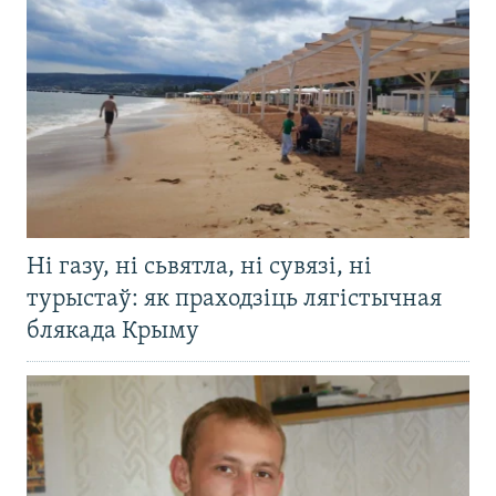
Ні газу, ні сьвятла, ні сувязі, ні
турыстаў: як праходзіць лягістычная
блякада Крыму