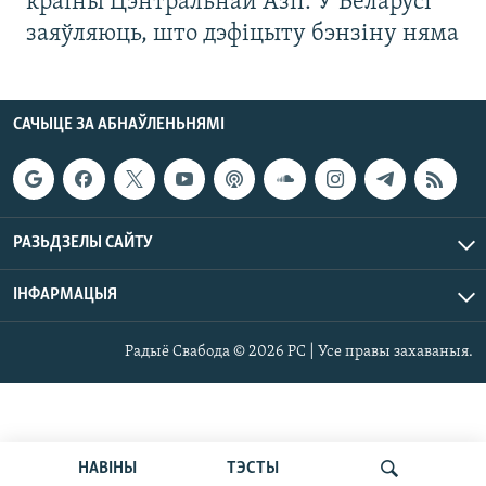
краіны Цэнтральнай Азіі. У Беларусі
заяўляюць, што дэфіцыту бэнзіну няма
САЧЫЦЕ ЗА АБНАЎЛЕНЬНЯМІ
РАЗЬДЗЕЛЫ САЙТУ
ІНФАРМАЦЫЯ
Радыё Свабода © 2026 РС | Усе правы захаваныя.
НАВІНЫ
ТЭСТЫ