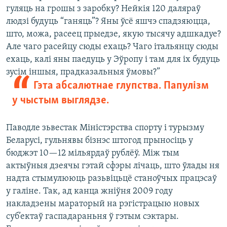
гуляць на грошы з заробку? Нейкія 120 даляраў
людзі будуць “ганяць”? Яны ўсё яшчэ спадзяюцца,
што, можа, расеец прыедзе, якую тысячу адшкадуе?
Але чаго расейцу сюды ехаць? Чаго італьянцу сюды
ехаць, калі яны паедуць у Эўропу і там для іх будуць
зусім іншыя, прадказальныя ўмовы?”
Гэта абсалютнае глупства. Папулізм
у чыстым выглядзе.
Паводле зьвестак Міністэрства спорту і турызму
Беларусі, гульнявы бізнэс штогод прыносіць у
бюджэт 10—12 мільярдаў рублёў. Між тым
актыўныя дзеячы гэтай сфэры лічаць, што ўлады ня
надта стымулююць разьвіцьцё станоўчых працэсаў
у галіне. Так, ад канца жніўня 2009 году
накладзены мараторый на рэгістрацыю новых
суб’ектаў гаспадараньня ў гэтым сэктары.