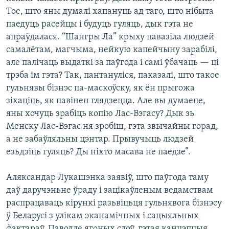
Тое, што яны думалі хапануць ад таго, што нібыта
паедуць расейцы і будуць гуляць, дык гэта не
апраўдалася. “Шангры Ла” крыху павазіла людзей
самалётам, магчыма, нейкую капейчыну зарабілі,
але палічаць выдаткі за паўгода і самі ўбачаць — ці
трэба ім гэта? Так, пантануліся, паказалі, што такое
гульнявы бізнэс па-маскоўску, як ён прыгожа
зіхаціць, як павінен глядзецца. Але вы думаеце,
яны хочуць зрабіць копію Лас-Вэгасу? Дык зь
Менску Лас-Вэгас ня зробіш, гэта звычайны горад,
а не забаўляльны цэнтар. Прывучыць людзей
езьдзіць гуляць? Ды ніхто масава не паедзе”.
Аляксандар Лукашэнка заявіў, што паўгода таму
даў даручэньне ўраду і зацікаўленым ведамствам
распрацаваць кірункі разьвіцьця гульнявога бізнэсу
ў Беларусі з улікам эканамічных і сацыяльных
фактараў. Паводле ягоных слоў, гэтая канцэпцыя