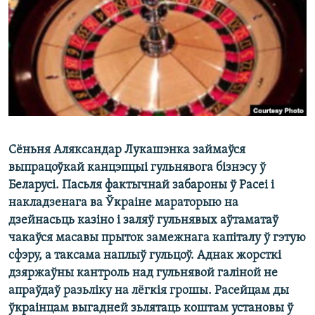
КУЛЬТУРА
МОВА
КАЛЯНДАР
НА ХВАЛЯХ СВАБОДЫ
Сёньня Аляксандар Лукашэнка займаўся
выпрацоўкай канцэпцыі гульнявога бізнэсу ў
Беларусі. Пасьля фактычнай забароны ў Расеі і
накладзенага ва Ўкраіне мараторыю на
дзейнасьць казіно і заляў гульнявых аўтаматаў
чакаўся масавы прыток замежнага капіталу ў гэтую
сфэру, а таксама наплыў гульцоў. Аднак жорсткі
дзяржаўны кантроль над гульнявой галіной не
апраўдаў разьліку на лёгкія грошы. Расейцам ды
ўкраінцам выгадней зьлятаць коштам установы ў