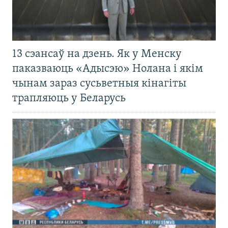
13 сэансаў на дзень. Як у Менску
паказваюць «Адысэю» Нолана і якім
чынам зараз сусьветныя кінагіты
трапляюць у Беларусь