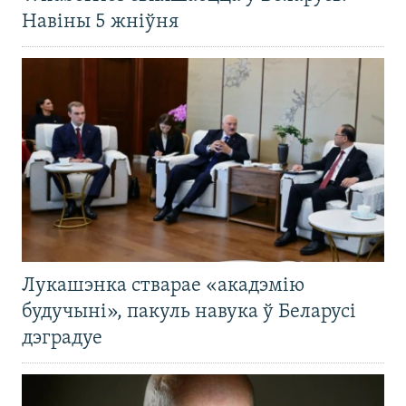
Навіны 5 жніўня
Лукашэнка стварае «акадэмію
будучыні», пакуль навука ў Беларусі
дэградуе