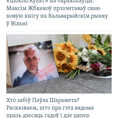
«ШокінгКульт» на барахолаўцы:
Максім Жбанкоў прэзэнтаваў сваю
новую кнігу на Кальварыйскім рынку
ў Вільні
Хто забіў Паўла Шарамета?
Расказваем, што пра гэта вядома
празь дзесяць гадоў і дзе цяпер