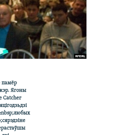
е памёр
жэр. Ягоны
 Catcher
яцігодзьдзі
&nbsp;любых
;сярэдзіне
перастаўшы