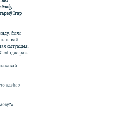
 які
лёзаф,
тарыў Ігар
ыяду, было
ананавай
ўная сытуацыя,
 Сэлінджэра».
знакавай
то адзін з
 мову?»