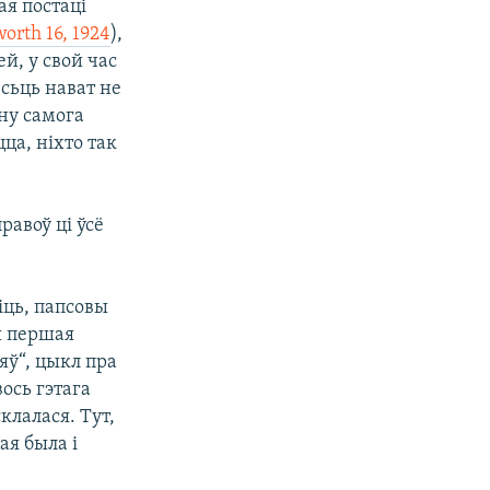
ая постаці
orth 16, 1924
),
й, у свой час
есьць нават не
ну самога
ца, ніхто так
равоў ці ўсё
іць, папсовы
я першая
яў“, цыкл пра
ось гэтага
клалася. Тут,
ая была і