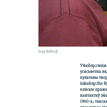
Ігар Бабкоў
У&nbsp;сваім
усясьветна в
культавы тво
in&nbsp;the R
клясык пражы
кантактаў з&
1960-х, такс