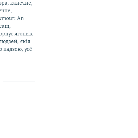
эра, канечне,
ечне,
eymour: An
Beam,
корпус ягоных
людзей, якія
 падзею, усё