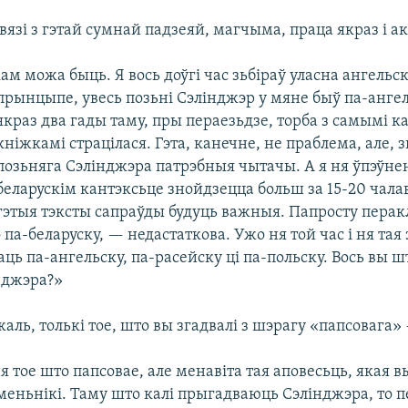
увязі з гэтай сумнай падзеяй, магчыма, праца якраз і а
ам можа быць. Я вось доўгі час зьбіраў уласна ангельск
прынцыпе, увесь позьні Сэлінджэр у мяне быў па-ангел
якраз два гады таму, пры пераезьдзе, торба з самымі 
кніжкамі страцілася. Гэта, канечне, не праблема, але, з
позьняга Сэлінджэра патрэбныя чытачы. А я ня ўпэўне
беларускім кантэксьце знойдзецца больш за 15-20 чалав
гэтыя тэксты сапраўды будуць важныя. Папросту перак
о па-беларуску, — недастаткова. Ужо ня той час і ня тая 
ь па-ангельску, па-расейску ці па-польску. Вось вы ш
нджэра?»
жаль, толькі тое, што вы згадвалі з шэрагу «папсовага»
ня тое што папсовае, але менавіта тая аповесьць, якая в
меньнікі. Таму што калі прыгадваюць Сэлінджэра, то п