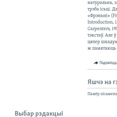
натуральна, з
трэба ісьці. Д
«Фрэньні» (Fr
Introduction,
Carpenters, 1
тэкстаў. Але 
цяпер шкадую
ж памятаюць 
Падзяліцц
Яшчэ на г
Памёр пісьмень
Выбар рэдакцыі