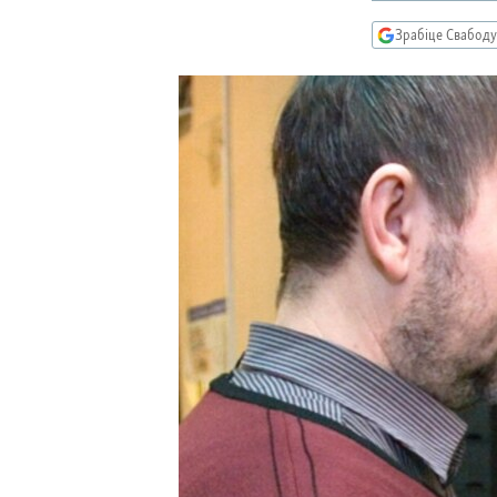
КАЛЯНДАР
НА ХВАЛЯХ СВАБОДЫ
Зрабіце Свабоду