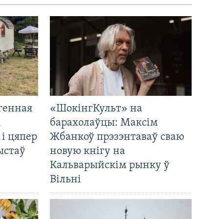
генная
«ШокінгКульт» на
і
барахолаўцы: Максім
 і цяпер
Жбанкоў прэзэнтаваў сваю
ыстаў
новую кнігу на
Кальварыйскім рынку ў
Вільні