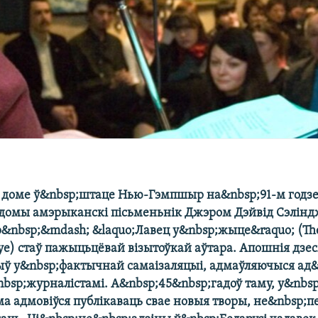
 доме ў&nbsp;штаце Нью-Гэмпшыр на&nbsp;91-м годз
ядомы амэрыканскі пісьменьнік Джэром Дэйвід Сэлінд
р&nbsp;&mdash; &laquo;Лавец у&nbsp;жыце&raquo; (The
ye) стаў пажыцьцёвай візытоўкай аўтара. Апошнія дзес
ў у&nbsp;фактычнай самаізаляцыі, адмаўляючыся ад
nbsp;журналістамі. А&nbsp;45&nbsp;гадоў таму, у&nbsp
ама адмовіўся публікаваць свае новыя творы, не&nbsp;