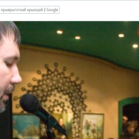
 прыярытэтнай крыніцай ў Google