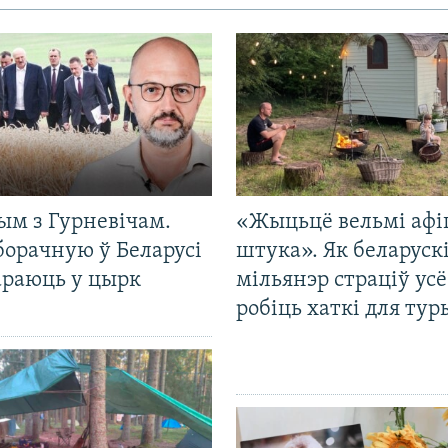
ым з Гурневічам.
«Жыцьцё вельмі афі
борачную ў Беларусі
штука». Як беларуск
араюць у цырк
мільянэр страціў усё
робіць хаткі для тур