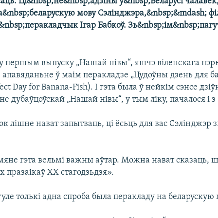
аць. Ці&nbsp;не&nbsp;адзіны ў&nbsp;Беларусі чалавек,
а&nbsp;беларускую мову Сэлінджэра,&nbsp;&mdash; фі
і&nbsp;перакладчык Ігар Бабкоў. Зь&nbsp;ім&nbsp;пагу
, у першым выпуску „Нашай нівы“, яшчэ віленскага пэр
 апавяданьне ў маім перакладзе „Цудоўны дзень для б
ect Day for Banana-Fish). І гэта была ў нейкім сэнсе дзі
е дубаўцоўскай „Нашай нівы“, у тым ліку, пачалося і з
бок лішне нават запытваць, ці ёсьць для вас Сэлінджэр 
 мяне гэта вельмі важны аўтар. Можна нават сказаць, ш
 празаікаў ХХ стагодзьдзя».
гуле толькі адна спроба была перакладу на беларускую