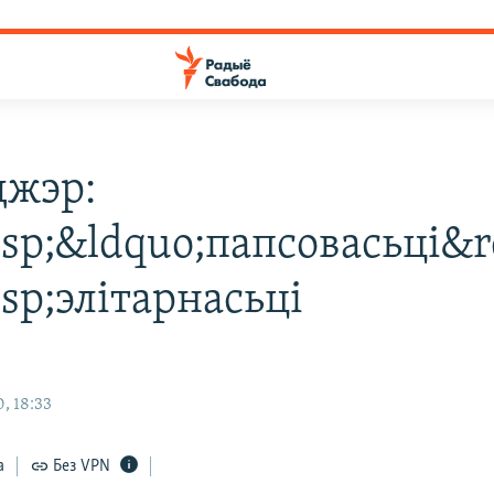
джэр:
sp;&ldquo;папсовасьці&r
sp;элітарнасьці
, 18:33
а
Без VPN