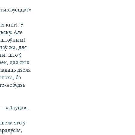
ктывізуецца?»
ія кнігі.
У
ьску. Але
каштоўнымі
ноў жа, для
ны, што ў
ек, для якіх
ладаць дзеля
эпоха, бо
то-небудзь
 — «Лаўца»...
ывела яго ў
ерадусім,