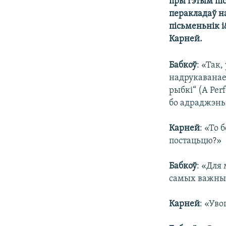
пры гэтым піс
перакладаў н
пісьменьнік 
Карней.
Бабкоў
: «Так
надрукаванае
рыбкі“ (A Perf
бо адраджэньн
Карней
: «То 
постацьцю?»
Бабкоў
: «Для
самых важных
Карней
: «Уво