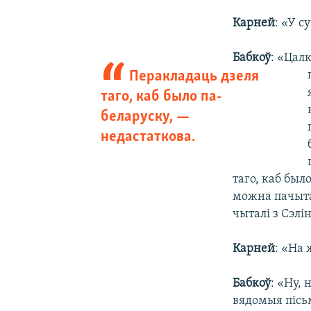
Карней
: «У с
Бабкоў
: «Цалк
Перакладаць дзеля
таго, каб было па-
беларуску, —
недастаткова.
таго, каб был
можна пачытац
чыталі з Сэлі
Карней
: «На 
Бабкоў
: «Ну, 
вядомыя пісь