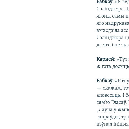
Бабкоў
: «Я в
Сэлінджэра. І
ягоны самы по
яго надрукава
выходзіла асо
Сэлінджэра і 
да яго і не зь
Карней
: «Тут
ж гэта досыц
Бабкоў
: «Рэч
— скажам, гэ
аповесьць. І 
сям’ю Гласаў.
„Лаўца ў жыце
сапраўды, трэ
пэўная ініцыя