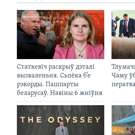
Статкевіч раскрыў дэталі
Тлумач
вызваленьня. Сьпёка б’е
Чаму ў
рэкорды. Пашпарты
ператв
беларусаў. Навіны 6 жніўня