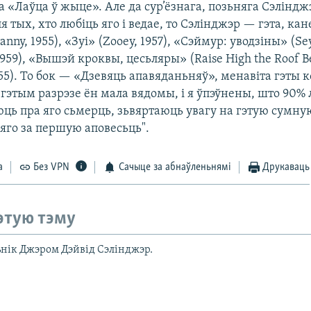
а «Лаўца ў жыце». Але да сур’ёзнага, позьняга Сэліндж
ля тых, хто любіць яго і ведае, то Сэлінджэр — гэта, кан
anny, 1955), «Зуі» (Zooey, 1957), «Сэймур: уводзіны» (S
 1959), «Вышэй кроквы, цесьляры» (Raise High the Roof 
955). То бок — «Дзевяць апавяданьняў», менавіта гэты 
ў гэтым разрэзе ён мала вядомы, і я ўпэўнены, што 90% 
ць пра яго сьмерць, зьвяртаюць увагу на гэтую сумную
яго за першую аповесьць".
а
Без VPN
Сачыце за абнаўленьнямі
Друкаваць
этую тэму
нік Джэром Дэйвід Сэлінджэр.