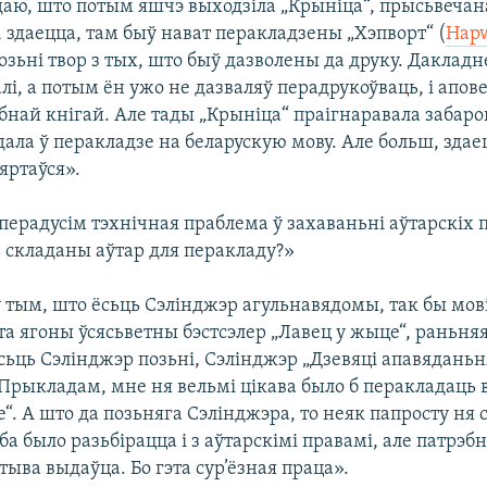
едаю, што потым яшчэ выходзіла „Крыніца“, прысьвечан
, здаецца, там быў нават перакладзены „Хэпворт“ (
Hapw
зьні твор з тых, што быў дазволены да друку. Дакладне
лі, а потым ён ужо не дазваляў перадрукоўваць, і апов
бнай кнігай. Але тады „Крыніца“ праігнаравала забаро
дала ў перакладзе на беларускую мову. Але больш, здаец
вяртаўся».
 перадусім тэхнічная праблема ў захаваньні аўтарскіх п
ь складаны аўтар для перакладу?»
 у тым, што ёсьць Сэлінджэр агульнавядомы, так бы мов
та ягоны ўсясьветны бэстсэлер „Лавец у жыце“, раньня
ёсьць Сэлінджэр позьні, Сэлінджэр „Дзевяці апавяданьн
 Прыкладам, мне ня вельмі цікава было б перакладаць в
“. А што да позьняга Сэлінджэра, то неяк папросту ня с
ба было разьбірацца і з аўтарскімі правамі, але патрэбн
тыва выдаўца. Бо гэта сур’ёзная праца».