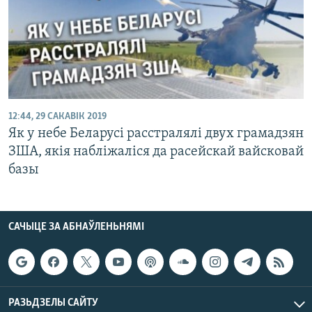
КУЛЬТУРА
МОВА
КАЛЯНДАР
НА ХВАЛЯХ СВАБОДЫ
12:44, 29 САКАВІК 2019
Як у небе Беларусі расстралялі двух грамадзян
ЗША, якія набліжаліся да расейскай вайсковай
базы
САЧЫЦЕ ЗА АБНАЎЛЕНЬНЯМІ
РАЗЬДЗЕЛЫ САЙТУ