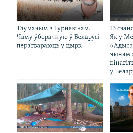
Тлумачым з Гурневічам.
13 сэан
Чаму ўборачную ў Беларусі
Як у М
ператвараюць у цырк
«Адысэ
чынам 
кінагі
у Белар