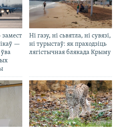
 замест
Ні газу, ні сьвятла, ні сувязі,
нікаў —
ні турыстаў: як праходзіць
 ўва
лягістычная блякада Крыму
ных
ды