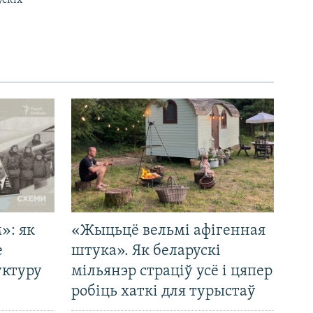
»: як
«Жыцьцё вельмі афігенная
е
штука». Як беларускі
уктуру
мільянэр страціў усё і цяпер
робіць хаткі для турыстаў