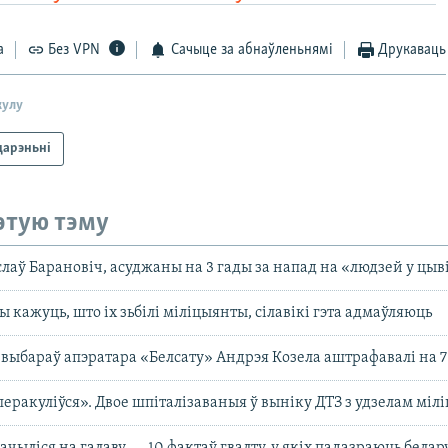
а
Без VPN
Сачыце за абнаўленьнямі
Друкаваць
кулу
дарэньні
этую тэму
аслаў Барановіч, асуджаны на 3 гады за напад на «людзей у цы
 кажуць, што іх зьбілі міліцыянты, сілавікі гэта адмаўляюць
с выбараў апэратара «Белсату» Андрэя Козела аштрафавалі на 7
перакуліўся». Двое шпіталізаваныя ў выніку ДТЗ з удзелам мілі
 мачыліся на галаву — 10 фактаў гвалту, у якіх падазраюць белар