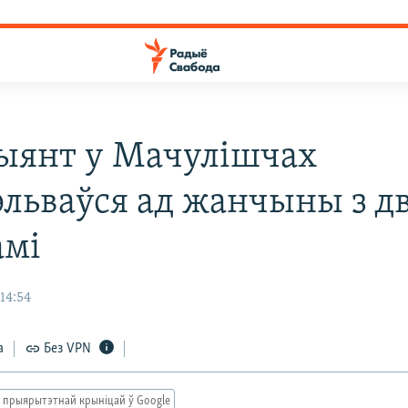
ыянт у Мачулішчах
эльваўся ад жанчыны з д
амі
 14:54
а
Без VPN
 прыярытэтнай крыніцай ў Google