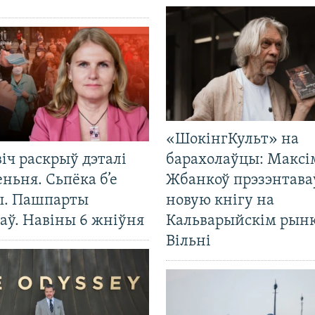
«ШокінгКульт» на
іч раскрыў дэталі
барахолаўцы: Максі
ньня. Сьпёка б’е
Жбанкоў прэзэнтава
ы. Пашпарты
новую кнігу на
аў. Навіны 6 жніўня
Кальварыйскім рынк
Вільні