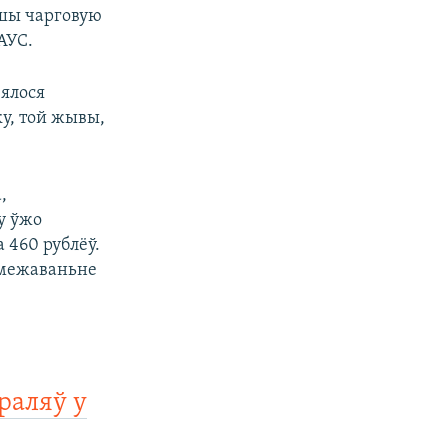
ўшы чарговую
АУС.
вялося
ку, той жывы,
,
у ўжо
 460 рублёў.
абмежаваньне
раляў у