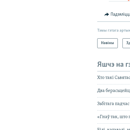
Падзяліцц
Тэмы гэтага арты
Навіны
З
Яшчэ на г
Хто такі Сьвят
Два берасьцейцы
Зьбітага падча
«Гнаў так, што 
Білі, катавалі,