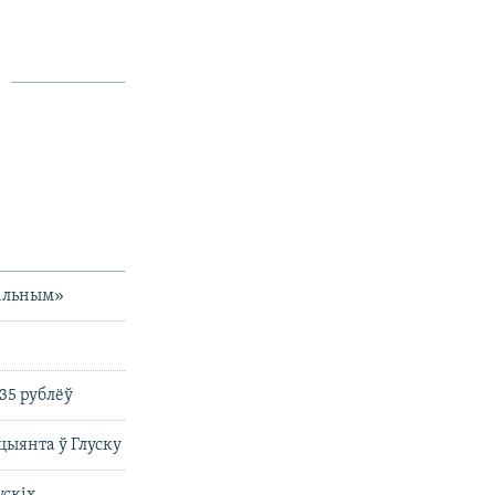
вільным»
35 рублёў
цыянта ў Глуску
ускіх