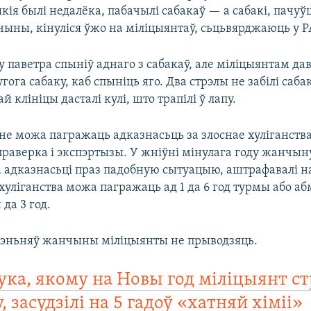
кія былі недалёка, пабачылі сабакаў — а сабакі, пачу
ыны, кінуліся ўжо на міліцыянтаў, сьцьвярджаюць у Р
 паветра спыніў аднаго з сабакаў, але міліцыянтам да
угога сабаку, каб спыніць яго. Два стрэлы не забілі саба
й клініцы дасталі кулі, што трапілі ў лапу.
е можа пагражаць адказнасьць за злоснае хуліганства
праверка і экспэртызы. У жніўні мінулага году жанчын
а адказнасьці праз падобную сытуацыю, аштрафавалі на
хуліганства можа пагражаць ад 1 да 6 год турмы або 
 да 3 год.
чэньняў жанчыны міліцыянты не прыводзяць.
ка, якому на Новы год міліцыянт ст
, засудзілі на 5 гадоў «хатняй хіміі»