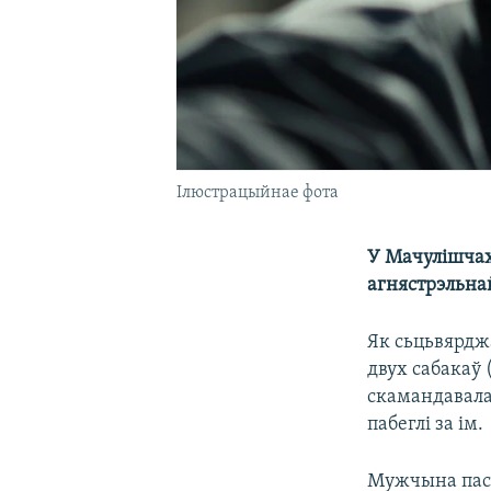
Ілюстрацыйнае фота
У Мачулішчах
агнястрэльна
Як сьцьвярдж
двух сабакаў 
скамандавала
пабеглі за ім.
Мужчына пась