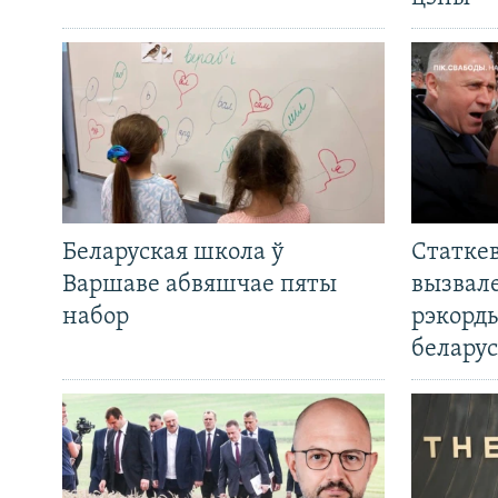
Беларуская школа ў
Статкев
Варшаве абвяшчае пяты
вызвале
набор
рэкорд
беларус