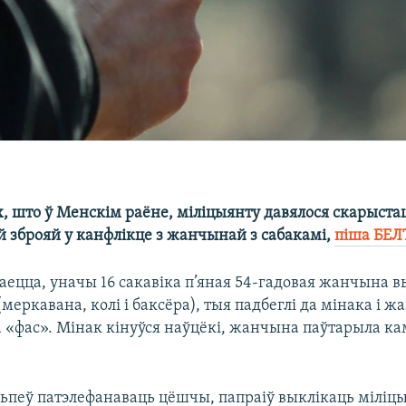
, што ў Менскім раёне, міліцыянту давялося скарыста
й зброяй у канфлікце з жанчынай з сабакамі,
піша БЕЛ
аецца, уначы 16 сакавіка п’яная 54-гадовая жанчына в
(меркавана, колі і баксёра), тыя падбеглі да мінака і 
 «фас». Мінак кінуўся наўцёкі, жанчына паўтарыла кам
пеў патэлефанаваць цёшчы, папраіў выклікаць міліц