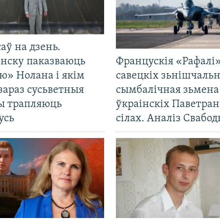
саў на дзень.
енску паказваюць
Францускія «Рафалі»
ю» Нолана і якім
савецкіх зьнішчаль
зараз сусьветныя
сымбалічная зьмена
ты трапляюць
ўкраінскіх Паветра
усь
сілах. Аналіз Свабо