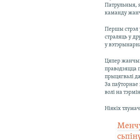
Патрульныя, я
каманду жанч
Першы стрэл у
страляць у др
у вэтэрынарна
Цяпер жанчын
праводзяцца 
прыцягвалі д
За паўторнае 
волі на тэрмін
Ніякіх тлума
Менчу
сьпіну