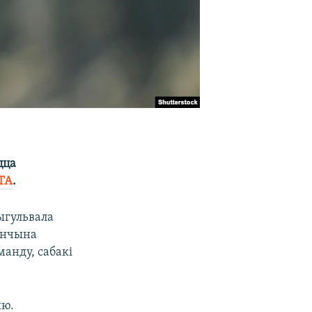
цца
ТА
.
ыгульвала
жанчына
анду, сабакі
ыю.