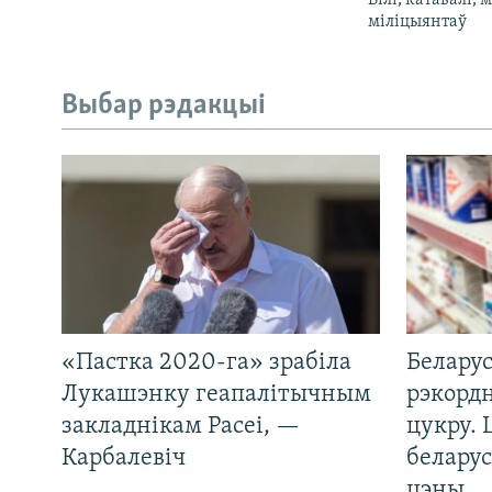
міліцыянтаў
Выбар рэдакцыі
«Пастка 2020-га» зрабіла
Беларус
Лукашэнку геапалітычным
рэкорд
закладнікам Расеі, —
цукру. 
Карбалевіч
беларус
цэны