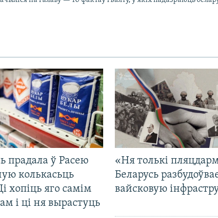
ь прадала ў Расею
«Ня толькі пляцдарм
ную колькасьць
Беларусь разбудоўва
Ці хопіць яго самім
вайсковую інфрастр
ам і ці ня вырастуць