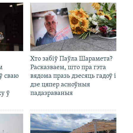
Хто забіў Паўла Шарамета?
м
Расказваем, што пра гэта
ў сваю
вядома празь дзесяць гадоў і
дзе цяпер асноўныя
у ў
падазраваныя