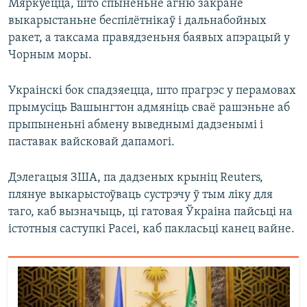
Мяркуецца, што спыненьне агню закране
выкарыстаньне беспілётнікаў і дальнабойных
ракет, а таксама правядзеньня баявых апэрацый у
Чорным моры.
Украінскі бок спадзяецца, што прагрэс у перамовах
прымусіць Вашынгтон адмяніць сваё рашэньне аб
прыпыненьні абмену выведнымі дадзенымі і
паставак вайсковай дапамогі.
Дэлегацыя ЗША, па дадзеных крыніц Reuters,
плянуе выкарыстоўваць сустрэчу ў тым ліку для
таго, каб вызначыць, ці гатовая Ўкраіна пайсьці на
істотныя саступкі Расеі, каб пакласьці канец вайне.