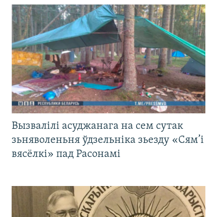
Вызвалілі асуджанага на сем сутак
зьняволеньня ўдзельніка зьезду «Сям’і
вясёлкі» пад Расонамі