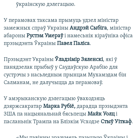
ўкраінскую дэлегацыю.
У перамовах таксама прымуць удзел міністар
замежных спраў Украіны
Андрэй Сыбіга
, міністар
абароны
Рустэм Умераў
і намесьнік кіраўніка офіса
прэзыдэнта Ўкраіны
Павел Паліса
.
Прэзыдэнт Украіны
Ўладзімір Зяленскі
, які ў
панядзелак прыбыў у Саудаўскую Арабію для
сустрэчы з насьледным прынцам Мухамэдам бін
Салманам, не далучыцца да перамоваў.
У амэрыканскую дэлегацыю ўваходзяць
дзяржсакратар
Марка Рубіё,
дарадца прэзыдэнта
ЗША па нацыянальнай бясьпецы
Майк Уолц
і
пасланьнік Трампа на Блізкім Усходзе
Стыў Уіткаф
.
«Мы павінны зразумець пазыцыю Ўкраіны і