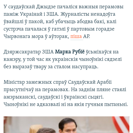
У саудаўскай Джыдзе пачаліся важныя перамовы
паміж Украінай і ЗША. Журналісты ненадоўга
ўвайшлі ў пакой, каб убачыць абодва бакі, калі
сустрэча пачалася ў гатэлі ў партовым горадзе
Чырвонага мора ў аўторак,
піша
AP.
Дзяржсакратар ЗША
Марка Рубіё
ўсьміхаўся на
камэру, у той час як украінскія чыноўнікі сядзелі
без выразаў твару за сталом насупраць.
Міністар замежных спраў Саудаўскай Арабіі
прысутнічаў на перамовах. На заднім пляне стаялі
амэрыканскі, саудаўскі і ўкраінскі сьцягі.
Чыноўнікі не адказвалі ні на якія гучныя пытаньні.