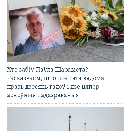
Хто забіў Паўла Шарамета?
Расказваем, што пра гэта вядома
празь дзесяць гадоў і дзе цяпер
асноўныя падазраваныя