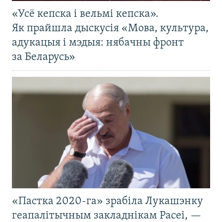
«Усё кепска і вельмі кепска».
Як прайшла дыскусія «Мова, культура,
адукацыя і мэдыя: нябачны фронт
за Беларусь»
«Пастка 2020-га» зрабіла Лукашэнку
геапалітычным закладнікам Расеі, —