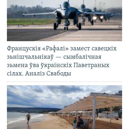
Францускія «Рафалі» замест савецкіх
зьнішчальнікаў — сымбалічная
зьмена ўва ўкраінскіх Паветраных
сілах. Аналіз Свабоды