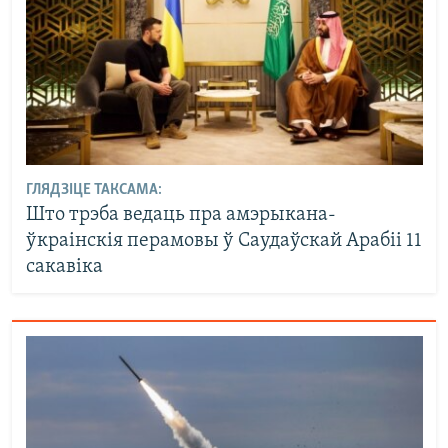
ГЛЯДЗІЦЕ ТАКСАМА:
Што трэба ведаць пра амэрыкана-
ўкраінскія перамовы ў Саудаўскай Арабіі 11
сакавіка