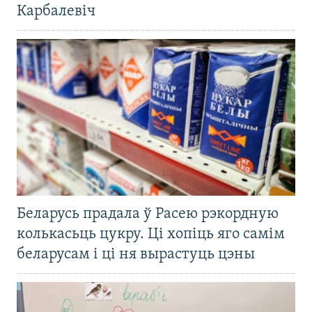
Карбалевіч
Беларусь прадала ў Расею рэкордную
колькасьць цукру. Ці хопіць яго самім
беларусам і ці ня вырастуць цэны