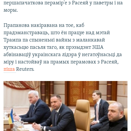
першапачаткова перамір'е з Расеяй у паветры і на
моры.
Прапанова накіравана на тое, каб
прадэманстраваць, што ён працуе над мэтай
Трампа па спыненьні вайны з маланкавай
хуткасьцю пасьля таго, як прэзыдэнт ЗША
абвінаваціў украінскага лідэра ў негатоўнасьці да
міру і настойваў на прамых перамовах з Расеяй,
піша
Reuters.