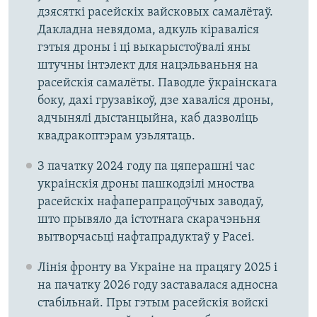
дзясяткі расейскіх вайсковых самалётаў.
Дакладна невядома, адкуль кіраваліся
гэтыя дроны і ці выкарыстоўвалі яны
штучны інтэлект для нацэльваньня на
расейскія самалёты. Паводле ўкраінскага
боку, дахі грузавікоў, дзе хаваліся дроны,
адчынялі дыстанцыйна, каб дазволіць
квадракоптэрам узьлятаць.
З пачатку 2024 году па цяперашні час
украінскія дроны пашкодзілі мноства
расейскіх нафаперапрацоўчых заводаў,
што прывяло да істотнага скарачэньня
вытворчасьці нафтапрадуктаў у Расеі.
Лінія фронту ва Украіне на працягу 2025 і
на пачатку 2026 году заставалася адносна
стабільнай. Пры гэтым расейскія войскі