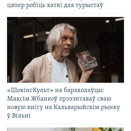
цяпер робіць хаткі для турыстаў
«ШокінгКульт» на барахолаўцы:
Максім Жбанкоў прэзэнтаваў сваю
новую кнігу на Кальварыйскім рынку
ў Вільні