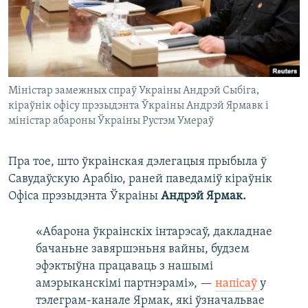
Міністар замежных спраў Украіны Андрэй Сыбіга,
кіраўнік офісу прэзыдэнта Ўкраіны Андрэй Ярмавк і
міністар абароны Ўкраіны Рустэм Умераў
Пра тое, што ўкраінская дэлегацыя прыбыла ў
Савудаўскую Арабію, раней паведаміў кіраўнік
Офіса прэзыдэнта Ўкраіны
Андрэй Ярмак.
«Абарона ўкраінскіх інтарэсаў, дакладнае
бачаньне завяршэньня вайны, будзем
эфэктыўна працаваць з нашымі
амэрыканскімі партнэрамі», —
напісаў
у
тэлеграм-канале Ярмак, які ўзначальвае