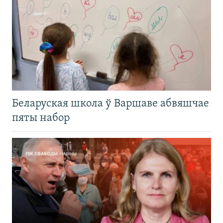
Беларуская школа ў Варшаве абвяшчае
пяты набор