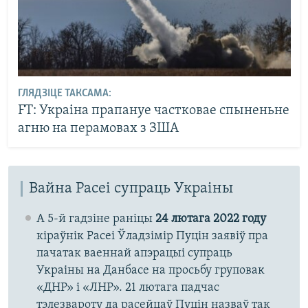
ГЛЯДЗІЦЕ ТАКСАМА:
FT: Украіна прапануе частковае спыненьне
агню на перамовах з ЗША
Вайна Расеі супраць Украіны
А 5-й гадзіне раніцы
24 лютага 2022 году
кіраўнік Расеі Ўладзімір Пуцін заявіў пра
пачатак ваеннай апэрацыі супраць
Украіны на Данбасе на просьбу груповак
«ДНР» і «ЛНР». 21 лютага падчас
тэлезвароту да расейцаў Пуцін назваў так