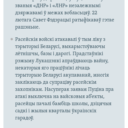
званыя «ДНР» і «ЛНР» незалежнымі
дзяржавамі ў межах вобласьцяў. 22
лютага Савет Фэдэрацыі ратыфікаваў гэтае
рашэньне.
Расейскія войскі атакавалі ў тым ліку з
тэрыторыі Беларусі, выкарыстоўваючы
лётнішчы, базы і дарогі. Прадстаўнікі
рэжыму Лукашэнкі апраўдваюць вайну,
некаторыя яго праціўнікі лічаць
тэрыторыю Беларусі акупаванай, многія
заклікаюць да супраціву расейскім
захопнікам. Насуперак заявам Пуціна пра
атакі выключна на вайсковыя аб’екты,
расейцы пачалі бамбіць школы, дзіцячыя
садкі і жылыя кварталы ўкраінскіх
гарадоў.