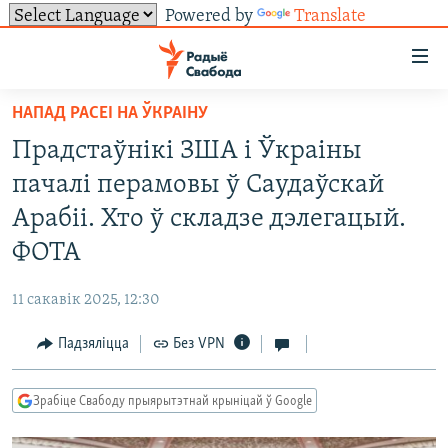
Powered by
Translate
Лінкі
ўнівэрсальнага
доступу
НАПАД РАСЕІ НА ЎКРАІНУ
НАВІНЫ
Перайсьці
Прадстаўнікі ЗША і Ўкраіны
да
ТОЛЬКІ НА СВАБОДЗЕ
УСЕ НАВІНЫ
пачалі перамовы ў Саудаўскай
галоўнага
СУВЯЗЬ
ВІДЭА І ФОТА
ТЭСТЫ
зьместу
Арабіі. Хто ў складзе дэлегацый.
Перайсьці
ПАДПІСАЦЦА
ЛЮДЗІ
БЛОГІ
АБЫСЬЦІ БЛЯКАВАНЬНЕ
ФОТА
да
ПАЛІТЫКА
ГІСТОРЫЯ НА СВАБОДЗЕ
ПАДЗЯЛІЦЦА ІНФАРМАЦЫЯЙ
RSS
галоўнай
САЧЫЦЕ ЗА АБНАЎЛЕНЬНЯМІ
11 сакавік 2025, 12:30
навігацыі
ЭКАНОМІКА
ПАДКАСТЫ
ПАДКАСТЫ
Перайсьці
Падзяліцца
Без VPN
ВАЙНА
КНІГІ
FACEBOOK
да
БЕЛАРУСЫ НА ВАЙНЕ
АЎДЫЁКНІГІ
TWITTER
пошуку
Зрабіце Свабоду прыярытэтнай крыніцай ў Google
ПАЛІТВЯЗЬНІ
PREMIUM
Усе сайты РС/РСЭ