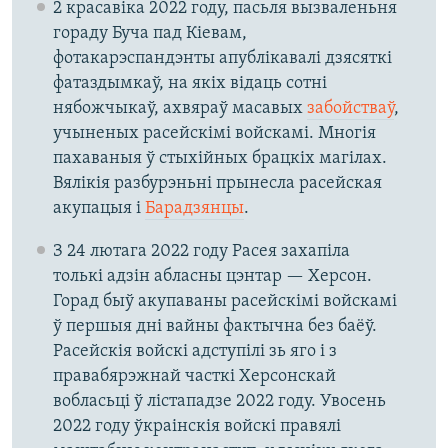
2 красавіка 2022 году, пасьля вызваленьня
гораду Буча пад Кіевам,
фотакарэспандэнты апублікавалі дзясяткі
фатаздымкаў, на якіх відаць сотні
нябожчыкаў, ахвяраў масавых
забойстваў
,
учыненых расейскімі войскамі. Многія
пахаваныя ў стыхійных брацкіх магілах.
Вялікія разбурэньні прынесла расейская
акупацыя і
Барадзянцы
.
З 24 лютага 2022 году Расея захапіла
толькі адзін абласны цэнтар — Херсон.
Горад быў акупаваны расейскімі войскамі
ў першыя дні вайны фактычна без баёў.
Расейскія войскі адступілі зь яго і з
правабярэжнай часткі Херсонскай
вобласьці ў лістападзе 2022 году. Увосень
2022 году ўкраінскія войскі правялі