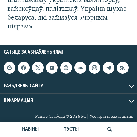
Шантажаваў украінскіх валянтэраў,
вайскоўцаў, палітыкаў. Украіна шукае
беларуса, які займаўся «чорным
піярам»
САЧЫЦЕ ЗА АБНАЎЛЕНЬНЯМІ
РАЗЬДЗЕЛЫ САЙТУ
ІНФАРМАЦЫЯ
Радыё Свабода © 2026 РС | Усе правы захаваныя.
НАВІНЫ
ТЭСТЫ