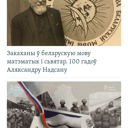
Закаханы ў беларускую мову
матэматык і сьвятар. 100 гадоў
Аляксандру Надсану