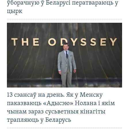
ўборачную ў Беларусі ператвараюць у
цырк
13 сэансаў на дзень. Як у Менску
паказваюць «Адысэю» Нолана і якім
чынам зараз сусьветныя кінагіты
трапляюць у Беларусь