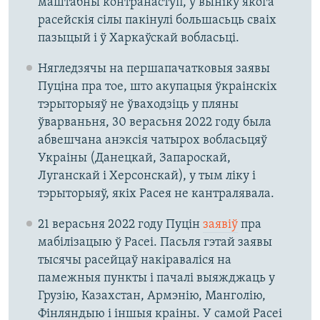
маштабны контранаступ, у выніку якога
расейскія сілы пакінулі большасьць сваіх
пазыцый і ў Харкаўскай вобласьці.
Нягледзячы на першапачатковыя заявы
Пуціна пра тое, што акупацыя ўкраінскіх
тэрыторыяў не ўваходзіць у пляны
ўварваньня, 30 верасьня 2022 году была
абвешчана анэксія чатырох вобласьцяў
Украіны (Данецкай, Запароскай,
Луганскай і Херсонскай), у тым ліку і
тэрыторыяў, якіх Расея не кантралявала.
21 верасьня 2022 году Пуцін
заявіў
пра
мабілізацыю ў Расеі. Пасьля гэтай заявы
тысячы расейцаў накіраваліся на
памежныя пункты і пачалі выяжджаць у
Грузію, Казахстан, Армэнію, Манголію,
Фінляндыю і іншыя краіны. У самой Расеі