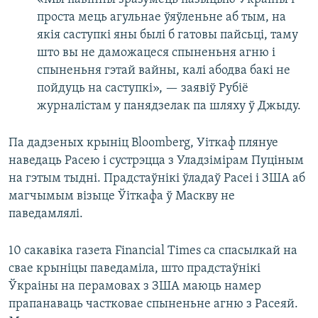
проста мець агульнае ўяўленьне аб тым, на
якія саступкі яны былі б гатовы пайсьці, таму
што вы не даможацеся спыненьня агню і
спыненьня гэтай вайны, калі абодва бакі не
пойдуць на саступкі», — заявіў Рубіё
журналістам у панядзелак па шляху ў Джыду.
Па дадзеных крыніц Bloomberg, Уіткаф плянуе
наведаць Расею і сустрэцца з Уладзімірам Пуціным
на гэтым тыдні. Прадстаўнікі ўладаў Расеі і ЗША аб
магчымым візыце Ўіткафа ў Маскву не
паведамлялі.
10 сакавіка газета Financial Times са спасылкай на
свае крыніцы паведаміла, што прадстаўнікі
Ўкраіны на перамовах з ЗША маюць намер
прапанаваць частковае спыненьне агню з Расеяй.