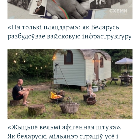
«Ня толькі пляцдарм»: як Беларусь
разбудоўвае вайсковую інфраструктуру
«Жыцьцё вельмі афігенная штука».
Як беларускі мільянэр страціў усё і