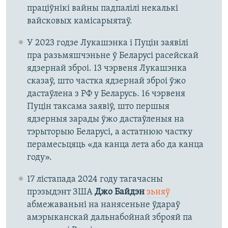
праціўнікі вайны падпалілі некалькі
вайсковых камісарыятаў.
У 2023 годзе Лукашэнка і Пуцін заявілі
пра разьмяшчэньне ў Беларусі расейскай
ядзернай зброі. 13 чэрвеня Лукашэнка
сказаў, што частка ядзернай зброі ўжо
дастаўлена з РФ у Беларусь. 16 чэрвеня
Пуцін таксама заявіў, што першыя
ядзерныя зарады ўжо дастаўленыя на
тэрыторыю Беларусі, а астатнюю частку
перамесьцяць «да канца лета або да канца
году».
17 лістапада 2024 году тагачасны
прэзыдэнт ЗША
Джо Байдэн
зьняў
абмежаваньні на нанясеньне ўдараў
амэрыканскай дальнабойнай зброяй па