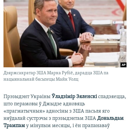
Дзяржсакратар ЗША Марка Рубіё, дарадца ЗША па
нацыянальнай бясьпецы Майк Уолц
Прэзыдэнт Украіны
Ўладзімір Зяленскі
спадзяецца,
што перамовы ў Джыдзе адновяць
«прагматычныя» адносіны з ЗША пасьля яго
няўдалай сустрэчы з прэзыдэнтам ЗША
Дональдам
Трампам
у мінулым месяцы, і ён прапанаваў