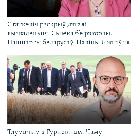
Статкевіч раскрыў дэталі
вызваленьня. Сьпёка б’е рэкорды.
Пашпарты беларусаў. Навіны 6 жніўня
Тлумачым з Гурневічам. Чаму