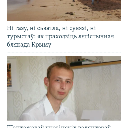
Ні газу, ні сьвятла, ні сувязі, ні
турыстаў: як праходзіць лягістычная
блякада Крыму