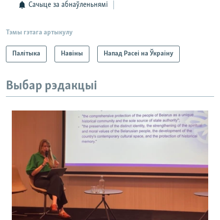
Сачыце за абнаўленьнямі
Тэмы гэтага артыкулу
Палітыка
Навіны
Напад Расеі на Ўкраіну
Выбар рэдакцыі