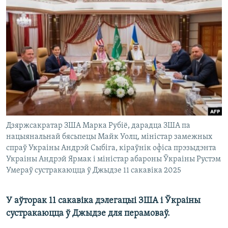
КУЛЬТУРА
МОВА
КАЛЯНДАР
НА ХВАЛЯХ СВАБОДЫ
Дзяржсакратар ЗША Марка Рубіё, дарадца ЗША па
нацыянальнай бясьпецы Майк Уолц, міністар замежных
спраў Украіны Андрэй Сыбіга, кіраўнік офіса прэзыдэнта
Украіны Андрэй Ярмак і міністар абароны Ўкраіны Рустэм
Умераў сустракаюцца ў Джыдзе 11 сакавіка 2025
У аўторак 11 сакавіка дэлегацыі ЗША і Ўкраіны
сустракаюцца ў Джыдзе для перамоваў.