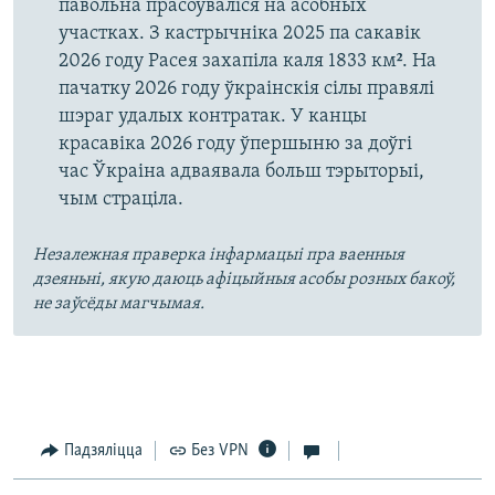
павольна прасоўваліся на асобных
участках. З кастрычніка 2025 па сакавік
2026 году Расея захапіла каля 1833 км². На
пачатку 2026 году ўкраінскія сілы правялі
шэраг удалых контратак. У канцы
красавіка 2026 году ўпершыню за доўгі
час Ўкраіна адваявала больш тэрыторыі,
чым страціла.
Незалежная праверка інфармацыі пра ваенныя
дзеяньні, якую даюць афіцыйныя асобы розных бакоў,
не заўсёды магчымая.
Падзяліцца
Без VPN