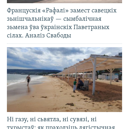
Францускія «Рафалі» замест савецкіх
зьнішчальнікаў — сымбалічная
зьмена ўва ўкраінскіх Паветраных
сілах. Аналіз Свабоды
Ні газу, ні сьвятла, ні сувязі, ні
турыстаў: як праходзіць лягістычная