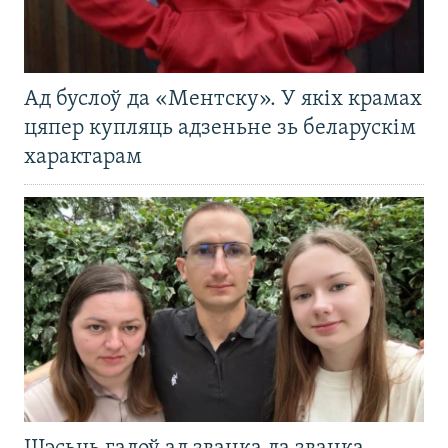
Ад буслоў да «Ментску». У якіх крамах
цяпер купляць адзеньне зь беларускім
характарам