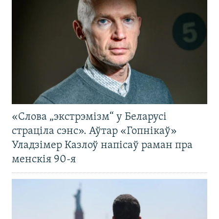
«Слова „экстрэмізм“ у Беларусі
страціла сэнс». Аўтар «Гопнікаў»
Уладзімер Казлоў напісаў раман пра
менскія 90-я