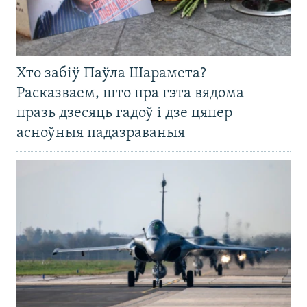
Хто забіў Паўла Шарамета?
Расказваем, што пра гэта вядома
празь дзесяць гадоў і дзе цяпер
асноўныя падазраваныя