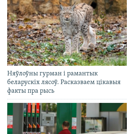
Няўлоўны гурман і рамантык
беларускіх лясоў. Расказваем цікавыя
факты пра рысь