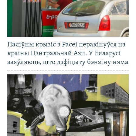
Паліўны крызіс з Расеі перакінуўся на
краіны Цэнтральнай Азіі. У Беларусі
заяўляюць, што дэфіцыту бэнзіну няма