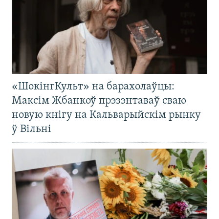
«ШокінгКульт» на барахолаўцы:
Максім Жбанкоў прэзэнтаваў сваю
новую кнігу на Кальварыйскім рынку
ў Вільні