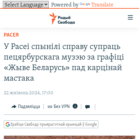
Powered by
Translate
Лінкі
ўнівэрсальнага
доступу
РАСЕЯ
НАВІНЫ
Перайсьці
У Расеі спынілі справу супраць
да
ТОЛЬКІ НА СВАБОДЗЕ
УСЕ НАВІНЫ
пецярбурскага музэю за графіці
галоўнага
СУВЯЗЬ
ВІДЭА І ФОТА
ТЭСТЫ
зьместу
«Жыве Беларусь» пад карцінай
Перайсьці
ПАДПІСАЦЦА
ЛЮДЗІ
БЛОГІ
АБЫСЬЦІ БЛЯКАВАНЬНЕ
мастака
да
ПАЛІТЫКА
ГІСТОРЫЯ НА СВАБОДЗЕ
ПАДЗЯЛІЦЦА ІНФАРМАЦЫЯЙ
RSS
галоўнай
САЧЫЦЕ ЗА АБНАЎЛЕНЬНЯМІ
22 жнівень 2024, 17:00
навігацыі
ЭКАНОМІКА
ПАДКАСТЫ
ПАДКАСТЫ
Перайсьці
Падзяліцца
Без VPN
ВАЙНА
КНІГІ
FACEBOOK
да
БЕЛАРУСЫ НА ВАЙНЕ
АЎДЫЁКНІГІ
TWITTER
пошуку
Зрабіце Свабоду прыярытэтнай крыніцай ў Google
ПАЛІТВЯЗЬНІ
PREMIUM
Усе сайты РС/РСЭ