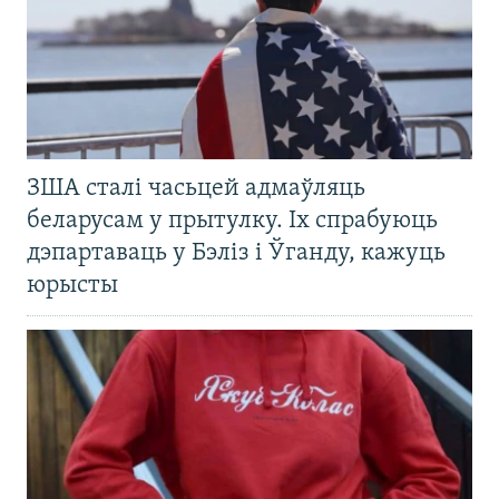
ЗША сталі часьцей адмаўляць
беларусам у прытулку. Іх спрабуюць
дэпартаваць у Бэліз і Ўганду, кажуць
юрысты