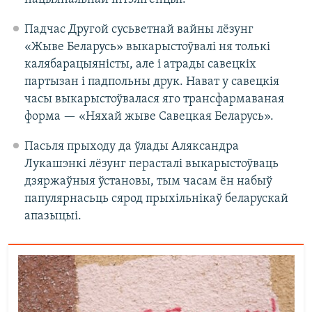
Падчас Другой сусьветнай вайны лёзунг
«Жыве Беларусь» выкарыстоўвалі ня толькі
калябарацыяністы, але і атрады савецкіх
партызан і падпольны друк. Нават у савецкія
часы выкарыстоўвалася яго трансфармаваная
форма — «Няхай жыве Савецкая Беларусь».
Пасьля прыходу да ўлады Аляксандра
Лукашэнкі лёзунг перасталі выкарыстоўваць
дзяржаўныя ўстановы, тым часам ён набыў
папулярнасьць сярод прыхільнікаў беларускай
апазыцыі.