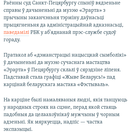
Раённы суд Санкт-Пецярбургу спыніў вядзеньне
справы ў дачыненьні да музэю «Эрарта» з
прычыны заканчэньня тэрміну даўнасьці
прыцягненьня да адміністрацыйнай адказнасьці,
паведамілі
РБК у аб'яднанай прэс-службе судоў
гораду.
Пратакол аб «дэманстрацыі нацысцкай сымболікі»
ў дачыненьні да музэю сучаснага мастацтва
«Эрарта» ў Пецярбургу склалі ў сярэдзіне ліпеня.
Падставай стала графіці «Жыве Беларусь!» пад
карцінай беларускага мастака «Фэстываль».
На карціне былі намаляваныя людзі, якія танцуюць
у народных строях на сцэне, перад якой стаяць
падобныя да целаахоўнікаў мужчыны ў чорным
адзеньні. Як мяркуецца, надпіс — частка
экспазыцыі.