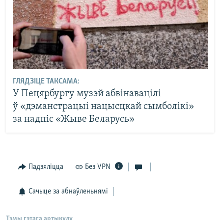
ГЛЯДЗІЦЕ ТАКСАМА:
У Пецярбургу музэй абвінавацілі
ў «дэманстрацыі нацысцкай сымболікі»
за надпіс «Жыве Беларусь»
Падзяліцца
Без VPN
Сачыце за абнаўленьнямі
Тэмы гэтага артыкулу