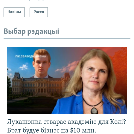
Навіны
Расея
Выбар рэдакцыі
Лукашэнка стварае акадэмію для Колі?
Брат будуе бізнэс на $10 млн.