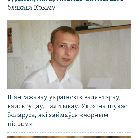
блякада Крыму
Шантажаваў украінскіх валянтэраў,
вайскоўцаў, палітыкаў. Украіна шукае
беларуса, які займаўся «чорным
піярам»