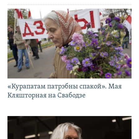
«Курапатам патрэбны спакой». Мая
Кляшторная на Свабодзе