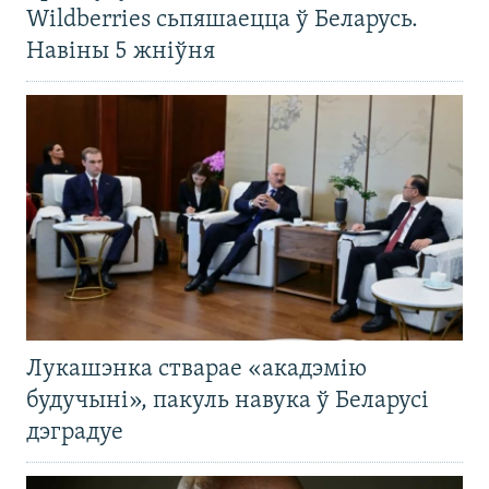
Wildberries сьпяшаецца ў Беларусь.
Навіны 5 жніўня
Лукашэнка стварае «акадэмію
будучыні», пакуль навука ў Беларусі
дэградуе