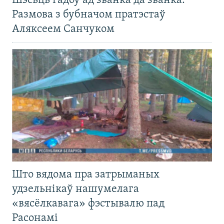
Шэсьць гадоў ад званка да званка.
Размова з бубначом пратэстаў
Аляксеем Санчуком
Што вядома пра затрыманых
удзельнікаў нашумелага
«вясёлкавага» фэстывалю пад
Расонамі