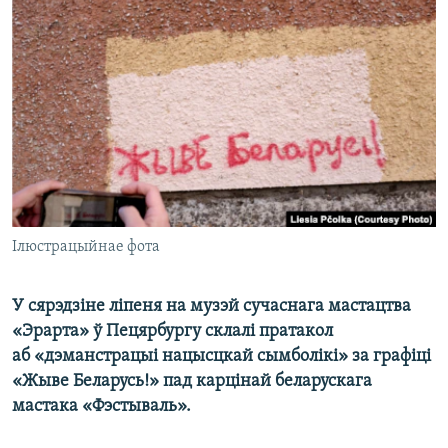
КУЛЬТУРА
МОВА
КАЛЯНДАР
НА ХВАЛЯХ СВАБОДЫ
Ілюстрацыйнае фота
У сярэдзіне ліпеня на музэй сучаснага мастацтва
«Эрарта» ў Пецярбургу склалі пратакол
аб «дэманстрацыі нацысцкай сымболікі» за графіці
«Жыве Беларусь!» пад карцінай беларускага
мастака «Фэстываль».