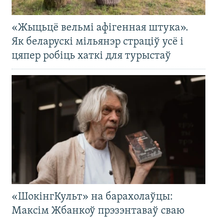
«Жыцьцё вельмі афігенная штука».
Як беларускі мільянэр страціў усё і
цяпер робіць хаткі для турыстаў
«ШокінгКульт» на барахолаўцы:
Максім Жбанкоў прэзэнтаваў сваю