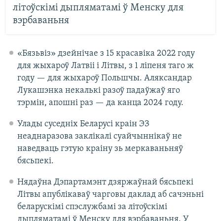
літоўскімі дыпляматамі ў Менску для
вэрбаваньня
«Бязьвіз» дзейнічае з 15 красавіка 2022 году
для жыхароў Латвіі і Літвы, з 1 ліпеня таго ж
году — для жыхароў Польшчы. Аляксандар
Лукашэнка некалькі разоў падаўжаў яго
тэрмін, апошні раз — да канца 2024 году.
Улады суседніх Беларусі краін ЭЗ
неаднаразова заклікалі суайчыннікаў не
наведваць гэтую краіну зь меркаваньняў
бясьпекі.
Нядаўна Дэпартамэнт дзяржаўнай бясьпекі
Літвы апублікаваў чарговы даклад аб сачэньні
беларускімі спэслужбамі за літоўскімі
дыпляматамі ў Менску для вэрбаваньня. У