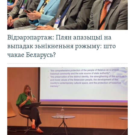
Відэарэпартаж: Плян апазыцыі на
выпадак зьнікненьня рэжыму: што
чакае Беларусь?