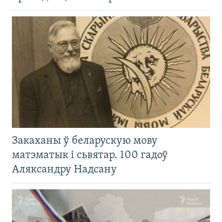
Закаханы ў беларускую мову
матэматык і сьвятар. 100 гадоў
Аляксандру Надсану