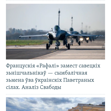
Францускія «Рафалі» замест савецкіх
зьнішчальнікаў — сымбалічная
зьмена ўва ўкраінскіх Паветраных
сілах. Аналіз Свабоды