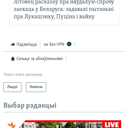
Літовец расказаў пра няўдалую спробу
заехаць у Беларусь: задавалі пытаньні
пра Лукашэнку, Пуціна і вайну
Падзяліцца
Без VPN
Сачыце за абнаўленьнямі
Тэмы гэтага артыкулу
Людзі
Навіны
Выбар рэдакцыі