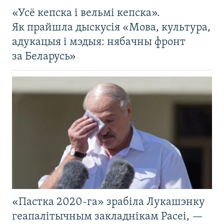
«Усё кепска і вельмі кепска».
Як прайшла дыскусія «Мова, культура,
адукацыя і мэдыя: нябачны фронт
за Беларусь»
«Пастка 2020-га» зрабіла Лукашэнку
геапалітычным закладнікам Расеі, —