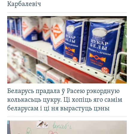
Карбалевіч
Беларусь прадала ў Расею рэкордную
колькасьць цукру. Ці хопіць яго самім
беларусам і ці ня вырастуць цэны