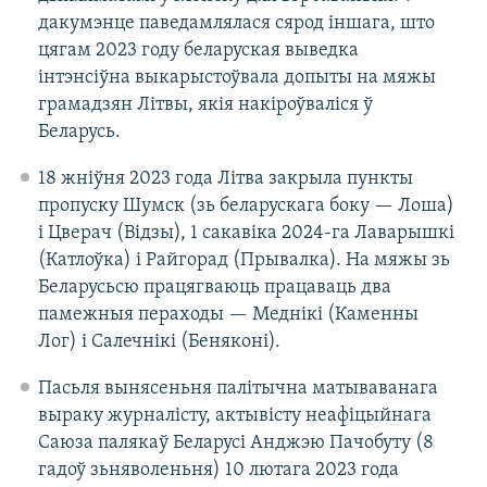
дакумэнце паведамлялася сярод іншага, што
цягам 2023 году беларуская выведка
інтэнсіўна выкарыстоўвала допыты на мяжы
грамадзян Літвы, якія накіроўваліся ў
Беларусь.
18 жніўня 2023 года Літва закрыла пункты
пропуску Шумск (зь беларускага боку — Лоша)
і Цверач (Відзы), 1 сакавіка 2024-га Лаварышкі
(Катлоўка) і Райгорад (Прывалка). На мяжы зь
Беларусьсю працягваюць працаваць два
памежныя пераходы — Меднікі (Каменны
Лог) і Салечнікі (Беняконі).
Пасьля вынясеньня палітычна матываванага
выраку журналісту, актывісту неафіцыйнага
Саюза палякаў Беларусі Анджэю Пачобуту (8
гадоў зьняволеньня) 10 лютага 2023 года