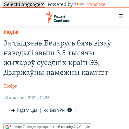
Powered by
Translate
Лінкі
ўнівэрсальнага
доступу
ЛЮДЗІ
НАВІНЫ
Перайсьці
За тыдзень Беларусь бязь візаў
да
ТОЛЬКІ НА СВАБОДЗЕ
УСЕ НАВІНЫ
наведалі звыш 3,5 тысячы
галоўнага
СУВЯЗЬ
ВІДЭА І ФОТА
ТЭСТЫ
зьместу
жыхароў суседніх краін ЭЗ, —
Перайсьці
ПАДПІСАЦЦА
ЛЮДЗІ
БЛОГІ
АБЫСЬЦІ БЛЯКАВАНЬНЕ
Дзяржаўны памежны камітэт
да
ПАЛІТЫКА
ГІСТОРЫЯ НА СВАБОДЗЕ
ПАДЗЯЛІЦЦА ІНФАРМАЦЫЯЙ
RSS
галоўнай
САЧЫЦЕ ЗА АБНАЎЛЕНЬНЯМІ
Позірк
навігацыі
ЭКАНОМІКА
ПАДКАСТЫ
ПАДКАСТЫ
Перайсьці
22 красавік 2024, 12:26
ВАЙНА
КНІГІ
FACEBOOK
да
Падзяліцца
Без VPN
БЕЛАРУСЫ НА ВАЙНЕ
АЎДЫЁКНІГІ
TWITTER
пошуку
ПАЛІТВЯЗЬНІ
PREMIUM
Усе сайты РС/РСЭ
Зрабіце Свабоду прыярытэтнай крыніцай ў Google