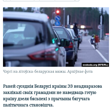
КУЛЬТУРА
МОВА
КАЛЯНДАР
НА ХВАЛЯХ СВАБОДЫ
Чэргі на літоўска-беларуская мяжы. Архіўнае фота
Раней суседнія Беларусі краіны ЭЗ неаднаразова
заклікалі сваіх грамадзян не наведваць гэтую
краіну дзеля бясьпекі з прычыны бягучага
палітычнага становішча.