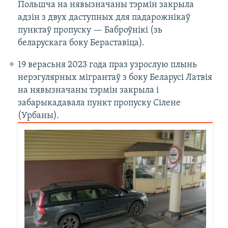
Польшча на нявызначаны тэрмін закрыла
адзін з двух даступных для падарожнікаў
пунктаў пропуску — Баброўнікі (зь
беларускага боку Бераставіца).
19 верасьня 2023 года праз узрослую плынь
нерэгулярных мігрантаў з боку Беларусі Латвія
на нявызначаны тэрмін закрыла і
забарыкадавала пункт пропуску Сілене
(Урбаны).