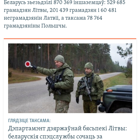
Беларусь зьезьдзілі 870 369 іншаземцаў: 529 685
грамадзян Літвы, 201 439 грамадзян і 60 481
неграмадзянін Латвіі, а таксама 78 764
грамадзяніны Польшчы.
ГЛЯДЗІЦЕ ТАКСАМА:
Дэпартамэнт дзяржаўнай бясьпекі Літвы:
беларускія спэцслужбы сочаць за