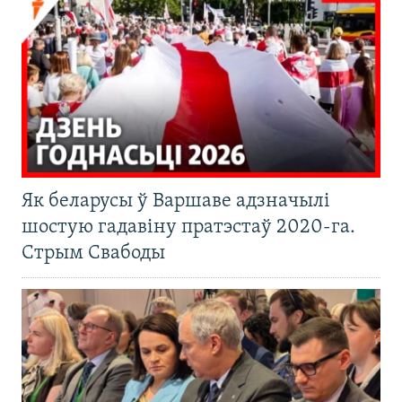
Як беларусы ў Варшаве адзначылі
шостую гадавіну пратэстаў 2020-га.
Стрым Свабоды