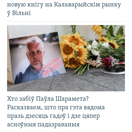
новую кнігу на Кальварыйскім рынку
ў Вільні
Хто забіў Паўла Шарамета?
Расказваем, што пра гэта вядома
празь дзесяць гадоў і дзе цяпер
асноўныя падазраваныя