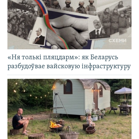
«Ня толькі пляцдарм»: як Беларусь
разбудоўвае вайсковую інфраструктуру