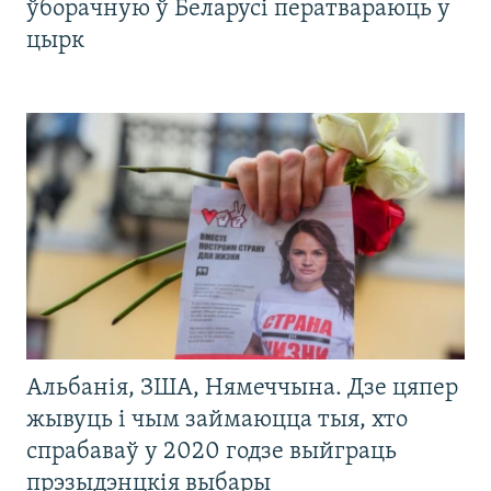
ўборачную ў Беларусі ператвараюць у
цырк
Альбанія, ЗША, Нямеччына. Дзе цяпер
жывуць і чым займаюцца тыя, хто
спрабаваў у 2020 годзе выйграць
прэзыдэнцкія выбары