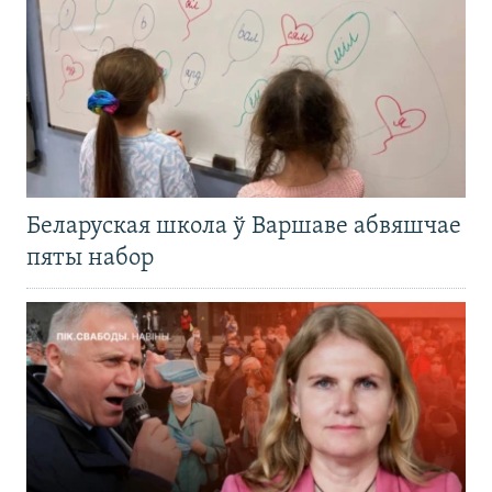
Беларуская школа ў Варшаве абвяшчае
пяты набор