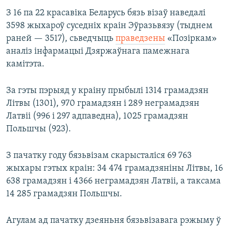
З 16 па 22 красавіка Беларусь бязь візаў наведалі
3598 жыхароў суседніх краін Эўразьвязу (тыднем
раней — 3517), сьведчыць
праведзены
«Позіркам»
аналіз інфармацыі Дзяржаўнага памежнага
камітэта.
За гэты пэрыяд у краіну прыбылі 1314 грамадзян
Літвы (1301), 970 грамадзян і 289 неграмадзян
Латвіі (996 і 297 адпаведна), 1025 грамадзян
Польшчы (923).
З пачатку году бязьвізам скарысталіся 69 763
жыхары гэтых краін: 34 474 грамадзяніны Літвы, 16
638 грамадзян і 4366 неграмадзян Латвіі, а таксама
14 285 грамадзян Польшчы.
Агулам ад пачатку дзеяньня бязьвізавага рэжыму ў