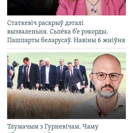
Статкевіч раскрыў дэталі
вызваленьня. Сьпёка б’е рэкорды.
Пашпарты беларусаў. Навіны 6 жніўня
Тлумачым з Гурневічам. Чаму