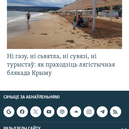
Ні газу, ні сьвятла, ні сувязі, ні
турыстаў: як праходзіць лягістычная
блякада Крыму
САЧЫЦЕ ЗА АБНАЎЛЕНЬНЯМІ
РАЗЬДЗЕЛЫ САЙТУ