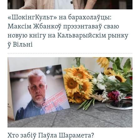
«ШокінгКульт» на барахолаўцы:
Максім Жбанкоў прэзэнтаваў сваю
новую кнігу на Кальварыйскім рынку
ў Вільні
Хто забіў Паўла Шарамета?