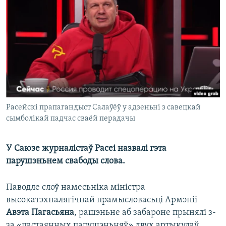
КУЛЬТУРА
МОВА
КАЛЯНДАР
НА ХВАЛЯХ СВАБОДЫ
Расейскі прапагандыст Салаўёў у адзеньні з савецкай
сымболікай падчас сваёй перадачы
У Саюзе журналістаў Расеі назвалі гэта
парушэньнем свабоды слова.
Паводле слоў намесьніка міністра
высокатэхналягічнай прамысловасьці Армэніі
Авэта Пагасьяна
, рашэньне аб забароне прынялі з-
за «пастаянных парушэньняў» двух артыкулаў