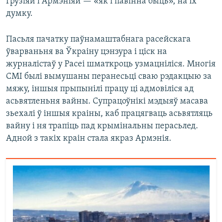
Грузіяй і Армэніяй — «як і павінна быць», на іх
думку.
Пасьля пачатку паўнамаштабнага расейскага
ўварваньня ва Ўкраіну цэнзура і ціск на
журналістаў у Расеі шматкроць узмацніліся. Многія
СМІ былі вымушаны перанесьці сваю рэдакцыю за
мяжу, іншыя прыпынілі працу ці адмовіліся ад
асьвятленьня вайны. Супрацоўнікі мэдыяў масава
зьехалі ў іншыя краіны, каб працягваць асьвятляць
вайну і ня трапіць пад крымінальны перасьлед.
Адной з такіх краін стала якраз Армэнія.