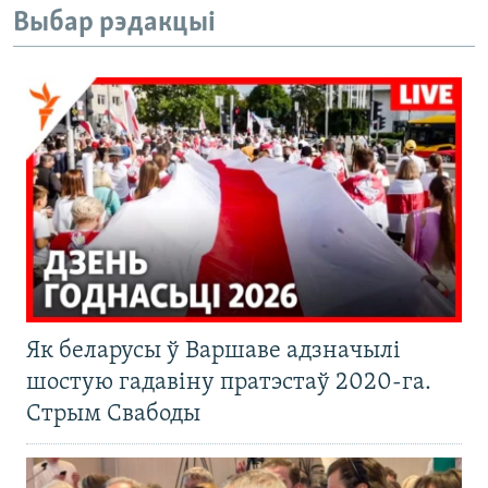
Выбар рэдакцыі
Як беларусы ў Варшаве адзначылі
шостую гадавіну пратэстаў 2020-га.
Стрым Свабоды