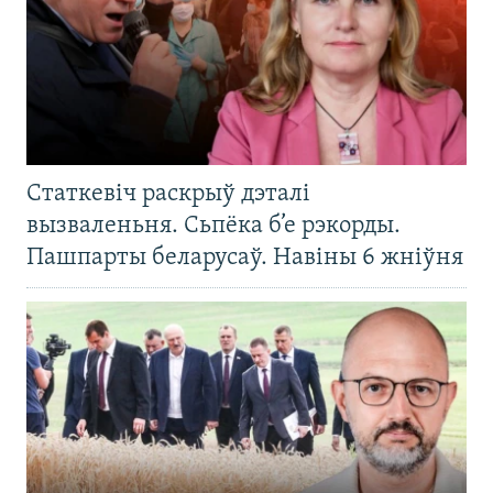
Статкевіч раскрыў дэталі
вызваленьня. Сьпёка б’е рэкорды.
Пашпарты беларусаў. Навіны 6 жніўня