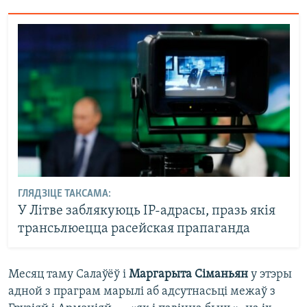
ГЛЯДЗІЦЕ ТАКСАМА:
У Літве заблякуюць IP-адрасы, празь якія
трансьлюецца расейская прапаганда
Месяц таму Салаўёў і
Маргарыта Сіманьян
у этэры
адной з праграм марылі аб адсутнасьці межаў з