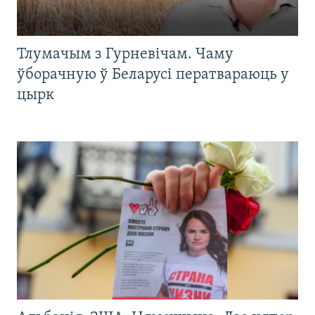
Тлумачым з Гурневічам. Чаму
ўборачную ў Беларусі ператвараюць у
цырк