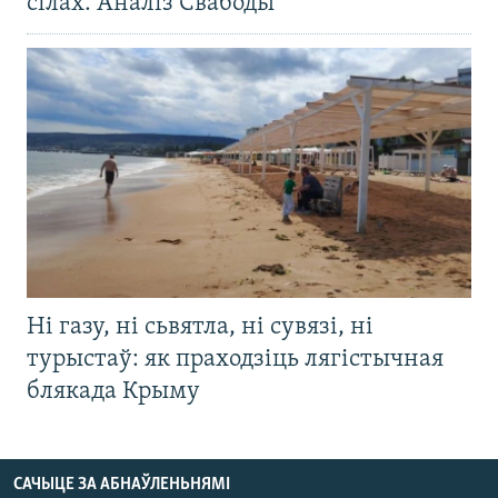
сілах. Аналіз Свабоды
Ні газу, ні сьвятла, ні сувязі, ні
турыстаў: як праходзіць лягістычная
блякада Крыму
САЧЫЦЕ ЗА АБНАЎЛЕНЬНЯМІ