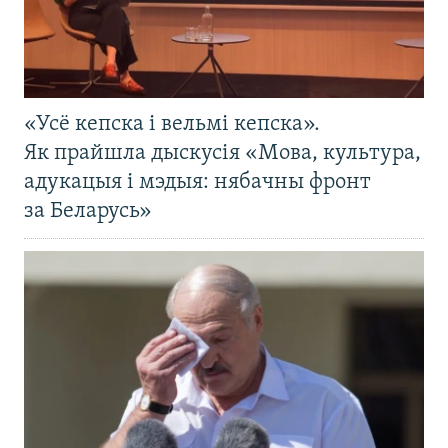
«Усё кепска і вельмі кепска».
Як прайшла дыскусія «Мова, культура,
адукацыя і мэдыя: нябачны фронт
за Беларусь»