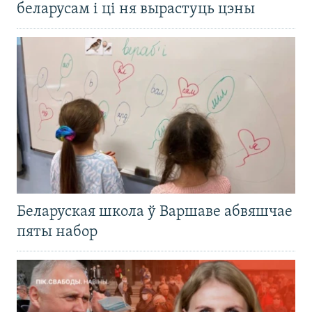
беларусам і ці ня вырастуць цэны
Беларуская школа ў Варшаве абвяшчае
пяты набор