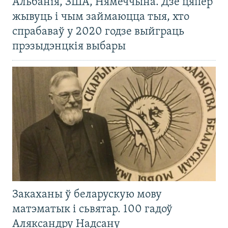
Альбанія, ЗША, Нямеччына. Дзе цяпер
жывуць і чым займаюцца тыя, хто
спрабаваў у 2020 годзе выйграць
прэзыдэнцкія выбары
Закаханы ў беларускую мову
матэматык і сьвятар. 100 гадоў
Аляксандру Надсану