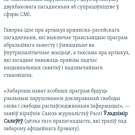
двухбаковага пагадненьня аб супрацоўніцтве ў
сфэры СМІ.
Гаворка ідзе пра артыкул армянска-расейскага
пагадненьня, які выключае трансьляцыю праграм
абразьлівага зьместу і ўмяшаньне ва
ўнутрыпалітычнае жыцьцё, а таксама пра артыкул,
які загадвае паважаць правілы падчас
нацыянальных сьвятаў і надзвычайнага
становішча.
«Забароны нават асобных праграм будуць
рэальным парушэньнем дэкляраванай свабоды
слова і свабоды распаўсюджваньня інфармацыі», —
заявіў кіраўнік Саюза журналістаў Расеі
Ўладзімір
Салаўёў
(цёзка таго прапагандыста, які трапіў пад
забарону афіцыйнага Ерэвану).