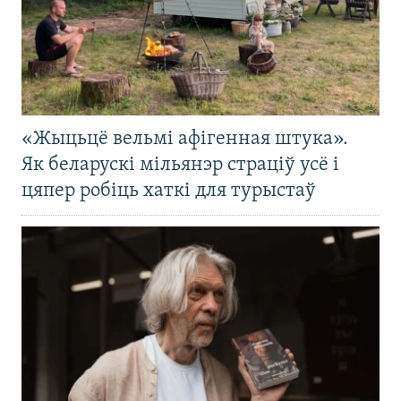
«Жыцьцё вельмі афігенная штука».
Як беларускі мільянэр страціў усё і
цяпер робіць хаткі для турыстаў