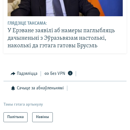
ГЛЯДЗІЦЕ ТАКСАМА:
У Ерэване заявілі аб намеры паглыбляць
дачыненьні з Эўразьвязам настолькі,
наколькі да гэтага гатовы Брусэль
Падзяліцца
Без VPN
Сачыце за абнаўленьнямі
Тэмы гэтага артыкулу
Палітыка
Навіны