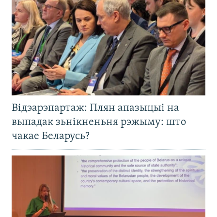
Відэарэпартаж: Плян апазыцыі на
выпадак зьнікненьня рэжыму: што
чакае Беларусь?