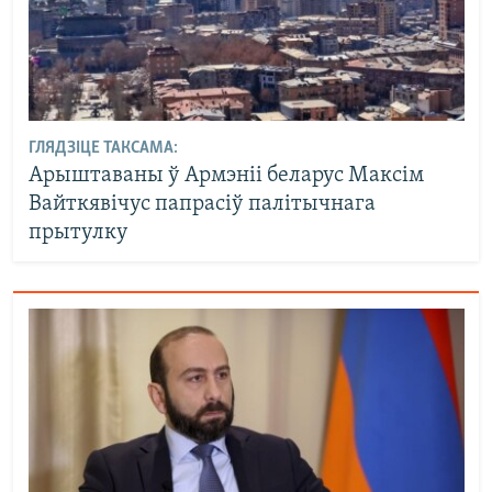
ГЛЯДЗІЦЕ ТАКСАМА:
Арыштаваны ў Армэніі беларус Максім
Вайткявічус папрасіў палітычнага
прытулку