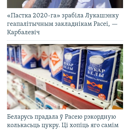
«Пастка 2020-га» зрабіла Лукашэнку
геапалітычным закладнікам Расеі, —
Карбалевіч
Беларусь прадала ў Расею рэкордную
колькасьць цукру. Ці хопіць яго самім