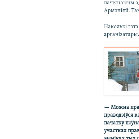
пачынаючы ад
Армэніяй. Та
Наколькі гэт
арганізатары.
— Можна прав
праводзіўся 
пачатку поўн
участках прав
выніках тых 