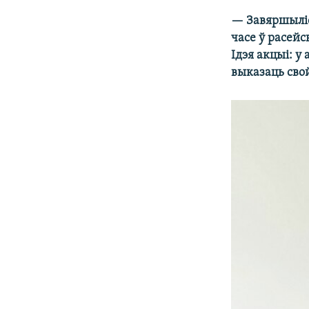
— Завяршыліся
часе ў расей
Ідэя акцыі: у
выказаць свой