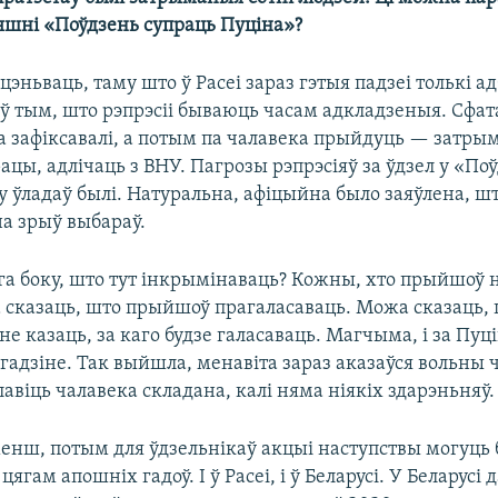
няшні «Поўдзень супраць Пуціна»?
эньваць, таму што ў Расеі зараз гэтыя падзеі толькі а
ў тым, што рэпрэсіі бываюць часам адкладзеныя. Сфат
 зафіксавалі, а потым па чалавека прыйдуць — затры
ацы, адлічаць з ВНУ. Пагрозы рэпрэсіяў за ўдзел у «По
у ўладаў былі. Натуральна, афіцыйна было заяўлена, ш
на зрыў выбараў.
га боку, што тут інкрымінаваць? Кожны, хто прыйшоў н
а сказаць, што прыйшоў прагаласаваць. Можа сказаць,
не казаць, за каго будзе галасаваць. Магчыма, і за Пуці
гадзіне. Так выйшла, менавіта зараз аказаўся вольны ч
авіць чалавека складана, калі няма ніякіх здарэньняў.
менш, потым для ўдзельнікаў акцыі наступствы могуць 
цягам апошніх гадоў. І ў Расеі, і ў Беларусі. У Беларусі 