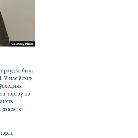
апраўды, былі
. У нас ёсьць
 ўсходняя
эа чэргаў на
паюць
 дзясяткі
чэргі,