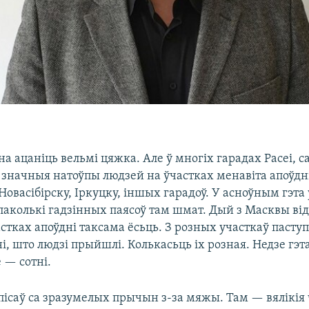
ў
 ацаніць вельмі цяжка. Але ў многіх гарадах Расеі, с
значныя натоўпы людзей на ўчастках менавіта апоўдні
 Новасібірску, Іркуцку, іншых гарадоў. У асноўным гэта
 паколькі гадзінных паясоў там шмат. Дый з Масквы від
стках апоўдні таксама ёсьць. З розных участкаў пасту
, што людзі прыйшлі. Колькасьць іх розная. Недзе гэта
 — сотні.
ісаў са зразумелых прычын з-за мяжы. Там — вялікія 