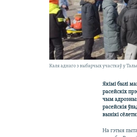
Каля аднаго з выбарчых участкаў у Талья
Якімі былі м
расейскіх пр
чым адрозныя 
расейскія ўл
вынікі сёлетн
На гэтыя пыт