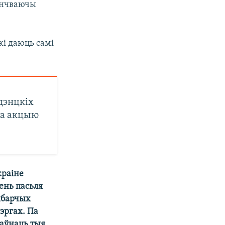
анчваючы
кі даюць самі
дэнцкіх
на акцыю
краіне
ень пасьля
ыбарчых
чэргах. Па
раўнаць тыя