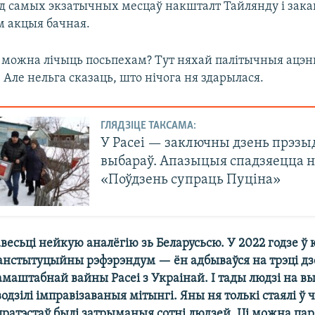
 самых экзатычных месцаў накшталт Тайлянду і зак
м акцыя бачная.
а можна лічыць посьпехам? Тут няхай палітычныя ацэн
 Але нельга сказаць, што нічога ня здарылася.
ГЛЯДЗІЦЕ ТАКСАМА:
У Расеі — заключны дзень прэзы
выбараў. Апазыцыя спадзяецца 
«Поўдзень супраць Пуціна»
есьці нейкую аналёгію зь Беларусьсю. У 2022 годзе ў 
канстытуцыйны рэфэрэндум — ён адбываўся на трэці дз
амаштабнай вайны Расеі з Украінай. І тады людзі на в
одзілі імправізаваныя мітынгі. Яны ня толькі стаялі ў 
пратэстаў былі затрыманыя сотні людзей. Ці можна па