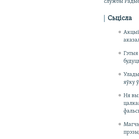
службы Рады
Сьцісла
Акцыі
аказа
Гэтыя 
будуц
Улады
яўку ў
Ня вы
цалка
фальс
Магчы
прэзы