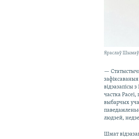
Яраслаў Шыма
— Статыстычна
зафіксаваныя 
відэазапісы з
частка Расеі,
выбарчых уча
паведамленьні
людзей, недзе
Шмат відэазап