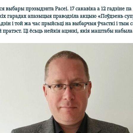
 выбары прэзыдэнта Расеі. 17 сакавіка а 12 гадзіне п
скіх гарадах апазыцыя праводзіла акцыю «Поўдзень суп
 адзін і той жа час прыйсьці на выбарчыя ўчасткі і тым
 пратэст. Ці ёсьць нейкія ацэнкі, якія маштабы набыла