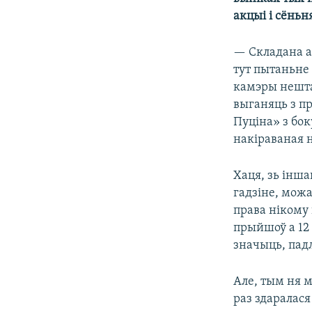
акцыі і сёнь
— Складана ац
тут пытаньне 
камэры нешта
выганяць з пр
Пуціна» з бок
накіраваная 
Хаця, зь інша
гадзіне, мож
права нікому 
прыйшоў а 12 
значыць, падл
Але, тым ня 
раз здаралася 