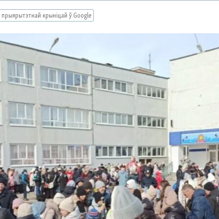
 прыярытэтнай крыніцай ў Google