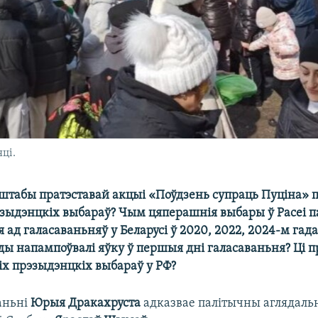
ці.
аштабы пратэставай акцыі «Поўдзень супраць Пуціна» 
эзыдэнцкіх выбараў? Чым цяперашнія выбары ў Расеі п
ад галасаваньняў у Беларусі ў 2020, 2022, 2024-м гад
ады напампоўвалі яўку ў першыя дні галасаваньня? Ці 
іх прэзыдэнцкіх выбараў у РФ?
аньні
Юрыя Дракахруста
адказвае палітычны аглядаль