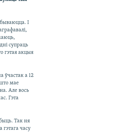
дбываюцца. І
аграфавалі,
маюць,
ўдні супраць
то гэтая акцыя
а ўчастак а 12
 што мае
на. Але вось
ас. Гэта
быць. Так ня
да гэтага часу