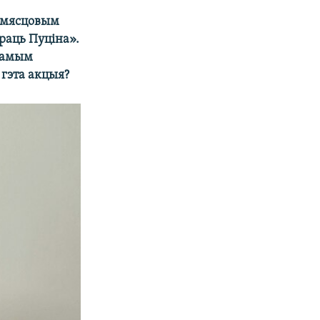
а мясцовым
раць Пуціна».
 самым
 гэта акцыя?