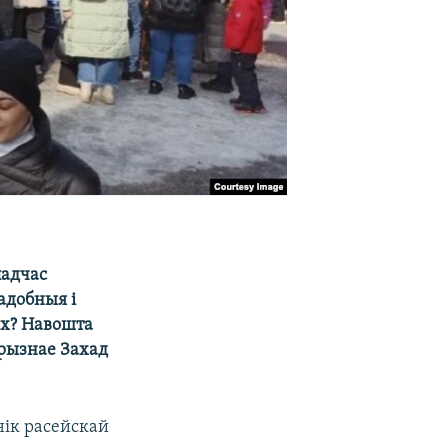
падчас
адобныя і
ах? Навошта
прызнае Захад
нік расейскай