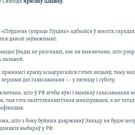
ё Свабода
Яраслаў Шымаў.
 «Поўдзень супраць Пуціна» адбыліся ў многіх гарадах
ліся даволі заўважнымі.
акцыі ўлады не разганялі, але ня выключана, што рэпрэс
ь пазьней.
 прынамсі крыху асьцерагаліся гэтых акцыяў, таму на
 першыя дні галасаваньня — у пятніцу і суботу.
ключана, што ў РФ лічбы яўкі і вынікаў галасаваньня 
м, там гэта паліттэхналягічная маніпуляцыя, а не тата
ыфікацыя.
ма, што з боку буйных дзяржаваў Захаду ня будзе не
дэнцкіх выбараў у РФ.