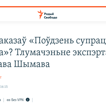
аказаў «Поўдзень супрац
а»? Тлумачэньне экспэрт
ава Шымава
т
16:15
а
Без VPN