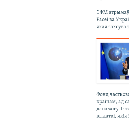
ЭФМ атрымаў 
Расеі ва Ўкра
якая захоўвал
Фонд частков
краінам, ад с
дапамогу. Гэ
выдаткі, якія