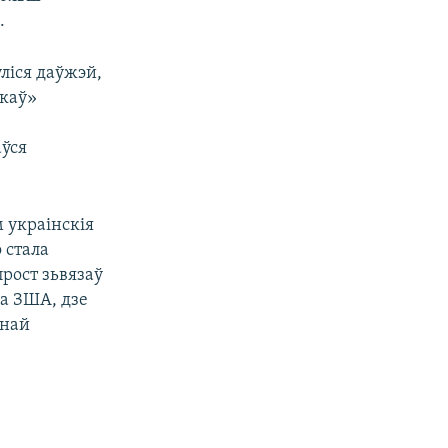
.
ліся даўжэй,
скаў»
,
аўся
м украінскія
 стала
прост зьвязаў
ва ЗША, дзе
йнай