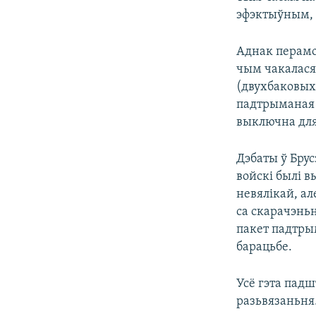
эфэктыўным, 
Аднак перамо
чым чакалася
(двухбаковых
падтрыманая 
выключна для
Дэбаты ў Брус
войскі былі в
невялікай, ал
са скарачэньн
пакет падтры
барацьбе.
Усё гэта пад
разьвязаньня