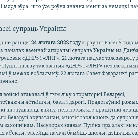
1 млрд эўра, што ўсё роўна значна менш за нямецкі па
асеі супраць Украіны
дзіне раніцы
24 лютага 2022 году
кіраўнік Расеі Ўладзі
ра пачатак ваеннай апэрацыі супраць Украіны на Данба
груповак «ДНР» і «ЛНР». 21 лютага падчас тэлезвароту 
 Пуцін назваў так званыя «ДНР» і «ЛНР» незалежнымі
мі ў межах вобласьцяў. 22 лютага Савет Фэдэрацыі ра
шэньне.
я войскі атакавалі ў тым ліку з тэрыторыі Беларусі,
оўваючы лётнішчы, базы і дарогі. Прадстаўнікі рэжы
і апраўдваюць вайну, некаторыя яго праціўнікі лічац
ю Беларусі акупаванай, многія заклікаюць да супраці
м захопнікам. Насуперак заявам Пуціна пра атакі вык
я аб’екты, расейцы пачалі бамбіць школы, дзіцячыя сад