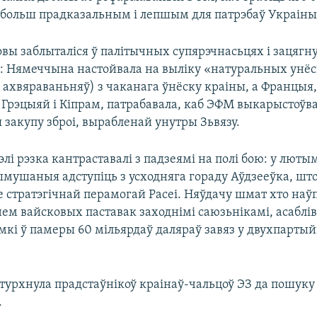
больш прадказальным і лепшым для патрэбаў Украіны
вы заблыталіся ў палітычных супярэчнасьцях і зацягну
: Нямеччына настойвала на выліку «натуральных унё
 ахвяраваньняў) з чаканага ўнёску краіны, а Францыя
Грэцыяй і Кіпрам, патрабавала, каб ЭФМ выкарыстоўв
 закупу зброі, вырабленай унутры Зьвязу.
элі рэзка кантраставалі з падзеямі на полі бою: у люты
ымушаныя адступіць з усходняга гораду Аўдзееўка, што
е стратэгічнай перамогай Расеі. Няўдачу шмат хто наў
ем вайсковых паставак заходнімі саюзьнікамі, асаблі
мкі ў памеры 60 мільярдаў даляраў завяз у двухпарты
штурхнула прадстаўнікоў краінаў-чальцоў ЭЗ да пошуку
.