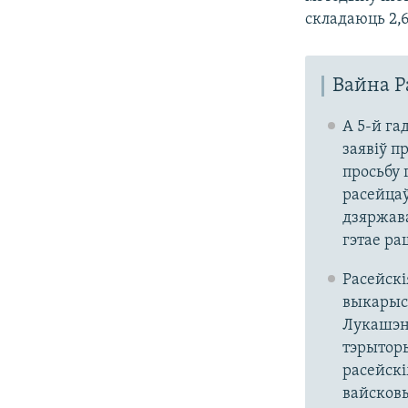
складаюць 2,6
Вайна Р
А 5-й га
заявіў п
просьбу 
расейцаў
дзяржава
гэтае ра
Расейскі
выкарыст
Лукашэнк
тэрыторы
расейскі
вайсковы