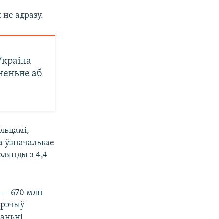
 не адразу.
Украіна
неньне аб
альцамі,
а ўзначальвае
эрлянды з 4,4
 — 670 млн
прэчыў
ваньні