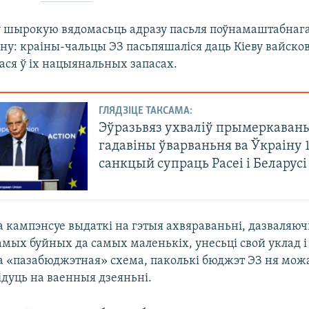
шырокую вядомасьць адразу пасьля поўнамаштабнага
іну: краіны-чальцы ЭЗ пасьпяшаліся даць Кіеву вайсков
ася ў іх нацыянальных запасах.
ГЛЯДЗІЦЕ ТАКСАМА:
Эўразьвяз ухваліў прымеркаваны
гадавіны ўварваньня ва Ўкраіну 
санкцый супраць Расеі і Беларусі
а кампэнсуе выдаткі на гэтыя ахвяраваньні, дазваляюч
амых буйных да самых маленькіх, унесьці свой уклад і
та «пазабюджэтная» схема, паколькі бюджэт ЭЗ ня мож
 ідуць на ваенныя дзеяньні.