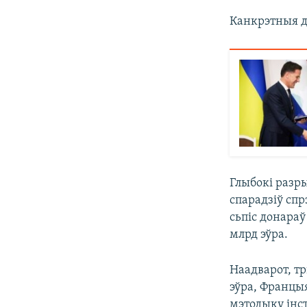
Канкрэтныя дэ
Глыбокі разры
спарадзіў спр
сьпіс донараў 
млрд эўра.
Наадварот, т
эўра, Францы
мэтодыку інс