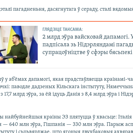
талі пагадненьня, дасягнутага ў сераду, сталі вядомыя
ГЛЯДЗІЦЕ ТАКСАМА:
2 млрд эўра вайсковай дапамогі. 
падпісала зь Нідэрляндамі пагад
супрацоўніцтве ў сфэры бясьпекі
ў у аб’ёмах дапамогі, якая прадстаўляецца краінамі-ч
эчкі: паводле дадзеных Кільскага інстытуту, Нямеччын
з 17,7 млрд эўра, за ёй ідуць Данія з 8,4 млрд эўра і Нід
ры найбуйнейшыя краіны ЭЗ плятуцца ў хвасьце: Італія
я — 640 млн эўра, Гішпанія — 330 млн эўра. Парыж ас
тытуту і сьцьвярджае, што ягоныя двухбаковыя ахвяра