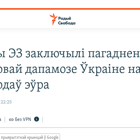
ы ЭЗ заключылі пагаднен
овай дапамозе Ўкраіне на
рдаў эўра
 22:25
а
Без VPN
 прыярытэтнай крыніцай ў Google