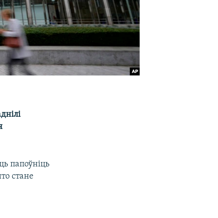
днілі
я
ць папоўніць
што стане