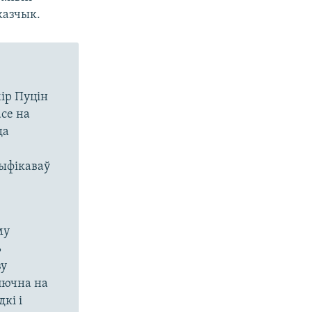
казчык.
мір Пуцін
се на
да
тыфікаваў
му
ь
ву
лючна на
кі і