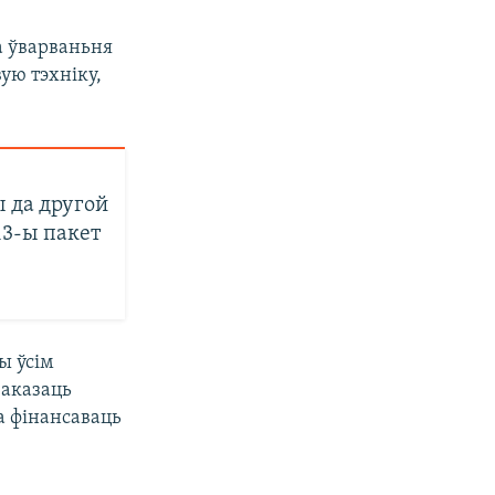
 ўварваньня
ую тэхніку,
 да другой
13-ы пакет
ы ўсім
 аказаць
а фінансаваць