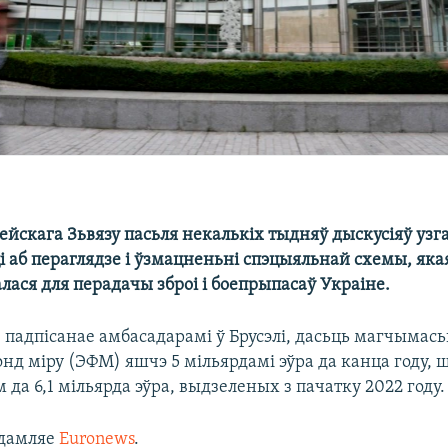
йскага Зьвязу пасьля некалькіх тыдняў дыскусіяў узга
і аб пераглядзе і ўзмацненьні спэцыяльнай схемы, яка
ася для перадачы зброі і боепрыпасаў Украіне.
 падпісанае амбасадарамі ў Брусэлі, дасьць магчымась
нд міру (ЭФМ) яшчэ 5 мільярдамі эўра да канца году, 
да 6,1 мільярда эўра, выдзеленых з пачатку 2022 году.
едамляе
Euronews
.