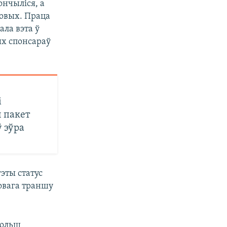
ончыліся, а
овых. Праца
ала вэта ў
ых спонсараў
і
 пакет
ў эўра
эты статус
овага траншу
больш