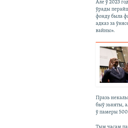
Але ў 2023 го
ўрады перайш
фонду была фа
адказ за ўня
вайны».
Празь некальк
быў зьняты, 
ў памеры 500
Тым часам па