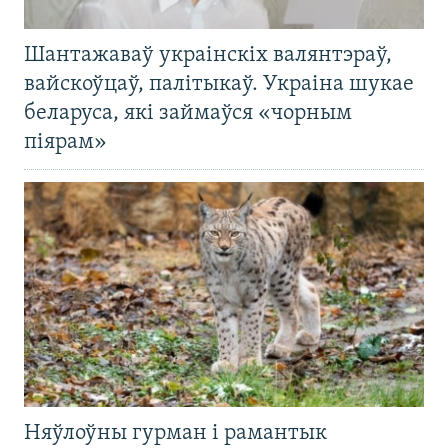
Шантажаваў украінскіх валянтэраў,
вайскоўцаў, палітыкаў. Украіна шукае
беларуса, які займаўся «чорным
піярам»
Няўлоўны гурман і рамантык