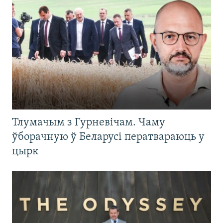
Тлумачым з Гурневічам. Чаму
ўборачную ў Беларусі ператвараюць у
цырк