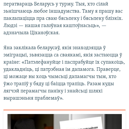
ператвараць Беларусь у турму. Тыя, хто сілай
зьнішчаюць любое іншадумства. Таму я прашу вас
паклапаціцца пра сваю бясьпеку і бясьпеку блізкіх.
Людзі — нашая галоўная каштоўнасьць», —
адзначыла Ціханоўская.
Яна заклікала беларусаў, якія знаходзяцца ў
эміграцыі, зьвязацца са сваякамі, якія застаюцца ў
краіне: «Патэлефануйце і паспрабуйце іх супакоіць,
удакладніць, ці патрэбная ім дапамога. Праверце,
ці можаце вы хоць чымсьці дапамагчы тым, хто
ўжо трапіў у бяду ці баіцца трапіць. Разам куды
лягчэй перамагчы паніку і знайсьці шляхі
вырашэньня праблемаў».