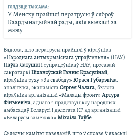
ГЛЯДЗІЦЕ ТАКСАМА:
У Менску прайшлі ператрусы ў сяброў
Каардынацыйнай рады, якія выехалі за
мяжу
Вядома, што ператрусы прайшлі ў кіраўніка
«Народнага антыкрызіснага ўпраўленьня» (НАУ)
Паўла Латушкі
і супрацоўнікаў НАУ, прэсавай
сакратаркі
Ціханоўскай Ганны Красулінай
,
кіраўніка руху «За свабоду»
Юрася Губарэвіча
,
аналітыка, эканаміста
Сяргея Чалага
, былога
кіраўніка арганізацыі «Малады фронт»
Артура
Фінькевіча
, аднаго з прадстаўнікоў народных
амбасадаў Беларусі і дэлегата КР ад арганізацыі
«Беларусы замежжа»
Міхаіла Таўбе
.
Сьледчы камітэт паведаміў, што ў справе ў якасьці