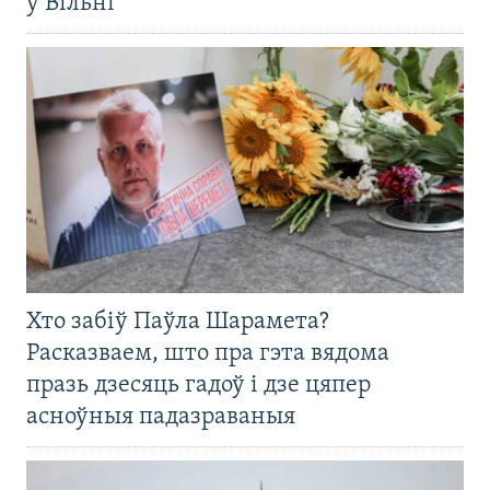
ў Вільні
Хто забіў Паўла Шарамета?
Расказваем, што пра гэта вядома
празь дзесяць гадоў і дзе цяпер
асноўныя падазраваныя