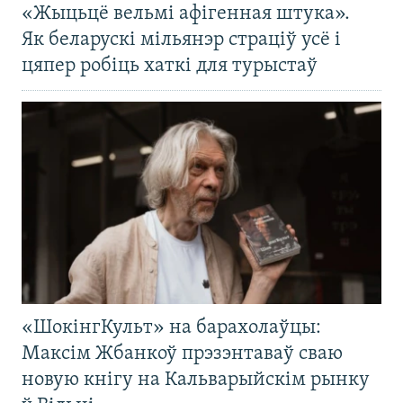
«Жыцьцё вельмі афігенная штука».
Як беларускі мільянэр страціў усё і
цяпер робіць хаткі для турыстаў
«ШокінгКульт» на барахолаўцы:
Максім Жбанкоў прэзэнтаваў сваю
новую кнігу на Кальварыйскім рынку