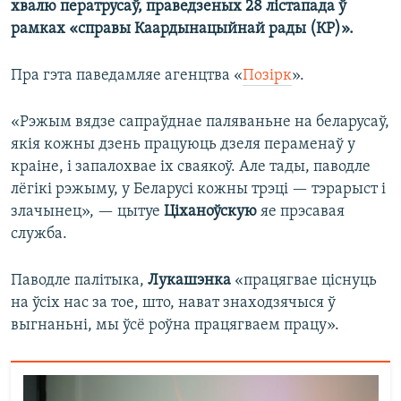
хвалю ператрусаў, праведзеных 28 лістапада ў
рамках «справы Каардынацыйнай рады (КР)».
Пра гэта паведамляе агенцтва «
Позірк
».
«Рэжым вядзе сапраўднае паляваньне на беларусаў,
якія кожны дзень працуюць дзеля пераменаў у
краіне, і запалохвае іх сваякоў. Але тады, паводле
лёгікі рэжыму, у Беларусі кожны трэці — тэрарыст і
злачынец», — цытуе
Ціханоўскую
яе прэсавая
служба.
Паводле палітыка,
Лукашэнка
«працягвае ціснуць
на ўсіх нас за тое, што, нават знаходзячыся ў
выгнаньні, мы ўсё роўна працягваем працу».