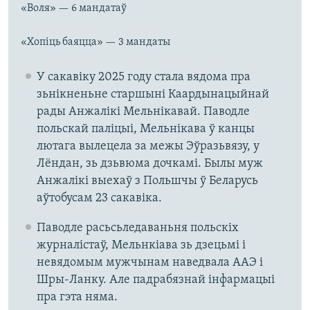
«Воля» — 6 мандатаў
«Хопіць баяцца» — 3 мандаты
У сакавіку 2025 году стала вядома пра
зьнікненьне старшыні Каардынацыйнай
рады Анжалікі Мельнікавай. Паводле
польскай паліцыі, Мельнікава ў канцы
лютага вылецела за межы Эўразьвязу, у
Лёндан, зь дзьвюма дочкамі. Былы муж
Анжалікі выехаў з Польшчы ў Беларусь
аўтобусам 23 сакавіка.
Паводле расьсьледаваньня польскіх
журналістаў, Мельнкіава зь дзецьмі і
невядомым мужчынам наведвала ААЭ і
Шры-Ланку. Але падрабязнай інфармацыі
пра гэта няма.