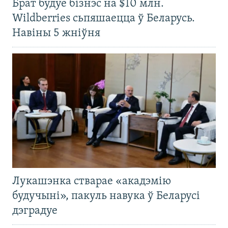
Брат будуе бізнэс на $10 млн.
Wildberries сьпяшаецца ў Беларусь.
Навіны 5 жніўня
Лукашэнка стварае «акадэмію
будучыні», пакуль навука ў Беларусі
дэградуе