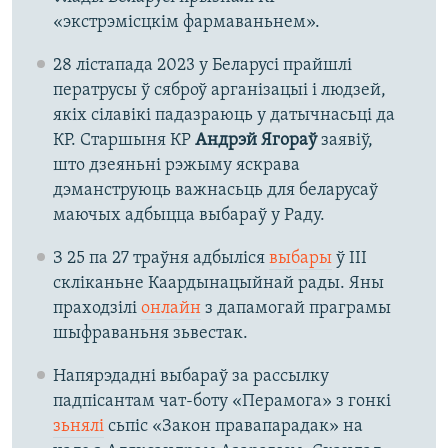
«экстрэмісцкім фармаваньнем».
28 лістапада 2023 у Беларусі прайшлі
ператрусы ў сяброў арганізацыі і людзей,
якіх сілавікі падазраюць у датычнасьці да
КР. Старшыня КР
Андрэй Ягораў
заявіў,
што дзеяньні рэжыму яскрава
дэманструюць важнасьць для беларусаў
маючых адбыцца выбараў у Раду.
З 25 па 27 траўня адбыліся
выбары
ў ІІІ
скліканьне Каардынацыйнай рады. Яны
праходзілі
онлайн
з дапамогай праграмы
шыфраваньня зьвестак.
Напярэдадні выбараў за рассылку
падпісантам чат-боту «Перамога» з гонкі
зьнялі
сьпіс «Закон правапарадак» на