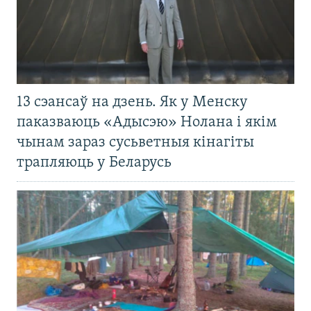
13 сэансаў на дзень. Як у Менску
паказваюць «Адысэю» Нолана і якім
чынам зараз сусьветныя кінагіты
трапляюць у Беларусь