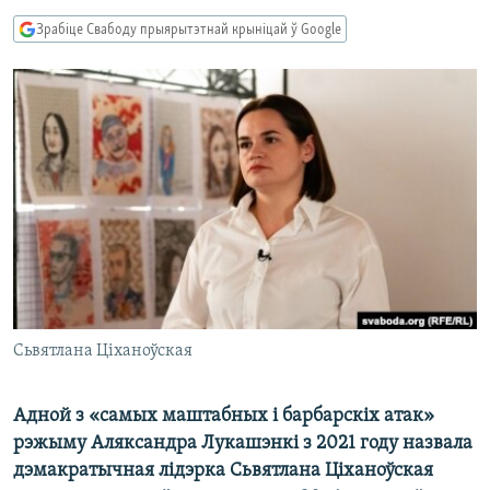
КУЛЬТУРА
МОВА
Зрабіце Свабоду прыярытэтнай крыніцай ў Google
КАЛЯНДАР
НА ХВАЛЯХ СВАБОДЫ
Сьвятлана Ціханоўская
Адной з «самых маштабных і барбарскіх атак»
рэжыму Аляксандра Лукашэнкі з 2021 году назвала
дэмакратычная лідэрка Сьвятлана Ціханоўская