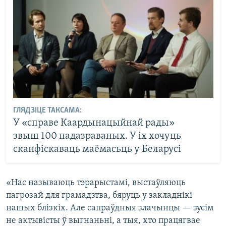
ГЛЯДЗІЦЕ ТАКСАМА:
У «справе Каардынацыйнай рады»
звыш 100 падазраваных. У іх хочуць
сканфіскаваць маёмасьць у Беларусі
«Нас называюць тэрарыстамі, выстаўляюць
пагрозай для грамадзтва, бяруць у закладнікі
нашых блізкіх. Але сапраўдныя злачынцы — зусім
не актывісты ў выгнаньні, а тыя, хто працягвае