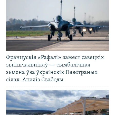
Францускія «Рафалі» замест савецкіх
зьнішчальнікаў — сымбалічная
зьмена ўва ўкраінскіх Паветраных
сілах. Аналіз Свабоды