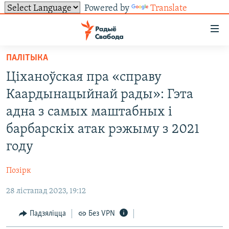
Powered by
Translate
Лінкі
ўнівэрсальнага
доступу
ПАЛІТЫКА
НАВІНЫ
Перайсьці
Ціханоўская пра «справу
да
ТОЛЬКІ НА СВАБОДЗЕ
УСЕ НАВІНЫ
Каардынацыйнай рады»: Гэта
галоўнага
СУВЯЗЬ
ВІДЭА І ФОТА
ТЭСТЫ
зьместу
адна з самых маштабных і
Перайсьці
ПАДПІСАЦЦА
ЛЮДЗІ
БЛОГІ
АБЫСЬЦІ БЛЯКАВАНЬНЕ
барбарскіх атак рэжыму з 2021
да
ПАЛІТЫКА
ГІСТОРЫЯ НА СВАБОДЗЕ
ПАДЗЯЛІЦЦА ІНФАРМАЦЫЯЙ
RSS
году
галоўнай
САЧЫЦЕ ЗА АБНАЎЛЕНЬНЯМІ
навігацыі
ЭКАНОМІКА
ПАДКАСТЫ
ПАДКАСТЫ
Позірк
Перайсьці
ВАЙНА
КНІГІ
FACEBOOK
да
28 лістапад 2023, 19:12
БЕЛАРУСЫ НА ВАЙНЕ
АЎДЫЁКНІГІ
TWITTER
пошуку
Падзяліцца
Без VPN
ПАЛІТВЯЗЬНІ
PREMIUM
Усе сайты РС/РСЭ