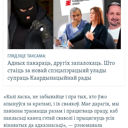
ГЛЯДЗІЦЕ ТАКСАМА:
Адных пакараць, другіх запалохаць. Што
стаіць за новай спэцапэрацыяй улады
супраць Каардынацыйнай рады
«Калі ласка, не забывайце і пра тых, хто ўжо
апынуўся за кратамі, і іх сваякоў. Мае дарагія, мы
павінны трымацца разам і працягваць працу, каб
пакласьці канец гэтай сваволі і прыцягнуць усіх
вінаватых да адказнасьці», — рэзюмавала