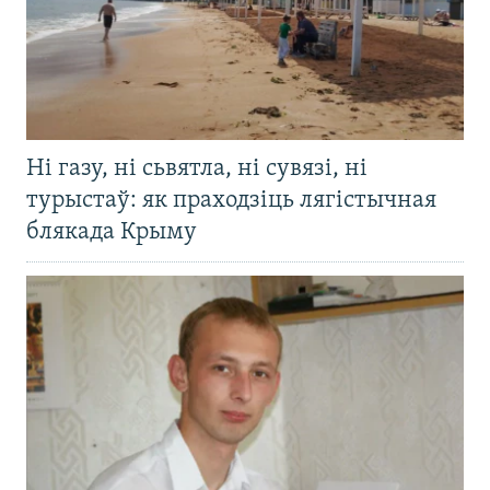
Ні газу, ні сьвятла, ні сувязі, ні
турыстаў: як праходзіць лягістычная
блякада Крыму