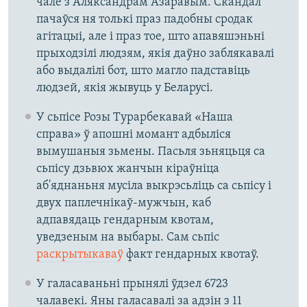
чале з Аляксандрам Азаравым. Скандал
пачаўся ня толькі праз падобны сродак
агітацыі, але і праз тое, што апавяшэньні
прыходзілі людзям, якія даўно заблякавалі
або выдалілі бот, што магло падставіць
людзей, якія жывуць у Беларусі.
У сьпісе Розы Турарбекавай «Наша
справа» ў апошні момант адбыліся
вымушаныя зьмены. Пасьля зьняцьця са
сьпісу дзьвюх жанчын кіраўніца
аб'яднаньня мусіла выкрэсьліць са сьпісу і
двух паплечнікаў-мужчын, каб
адпавядаць гендарным квотам,
уведзеным на выбары. Сам сьпіс
раскрытыкаваў
факт гендарных квотаў.
У галасаваньні прынялі ўдзел 6723
чалавекі. Яны галасавалі за адзін з 11