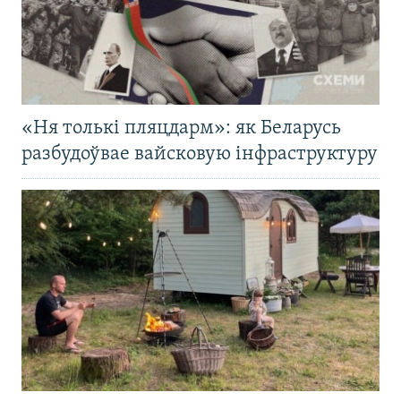
«Ня толькі пляцдарм»: як Беларусь
разбудоўвае вайсковую інфраструктуру