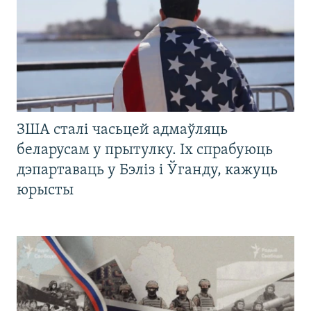
ЗША сталі часьцей адмаўляць
беларусам у прытулку. Іх спрабуюць
дэпартаваць у Бэліз і Ўганду, кажуць
юрысты