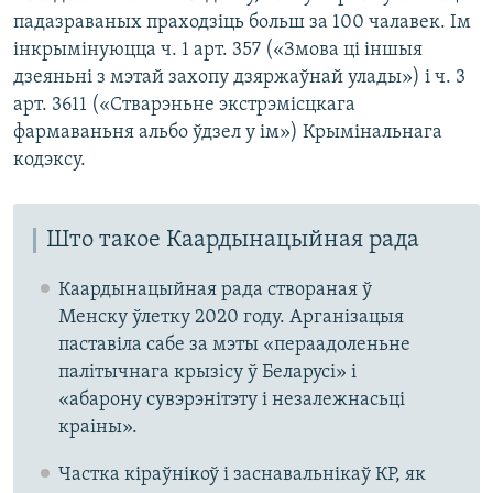
падазраваных праходзіць больш за 100 чалавек. Ім
інкрымінуюцца ч. 1 арт. 357 («Змова ці іншыя
дзеяньні з мэтай захопу дзяржаўнай улады») і ч. 3
арт. 3611 («Стварэньне экстрэмісцкага
фармаваньня альбо ўдзел у ім») Крымінальнага
кодэксу.
Што такое Каардынацыйная рада
Каардынацыйная рада створаная ў
Менску ўлетку 2020 году. Арганізацыя
паставіла сабе за мэты «пераадоленьне
палітычнага крызісу ў Беларусі» і
«абарону сувэрэнітэту і незалежнасьці
краіны».
Частка кіраўнікоў і заснавальнікаў КР, як