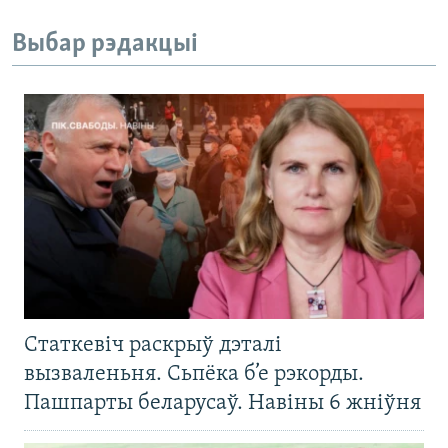
Выбар рэдакцыі
Статкевіч раскрыў дэталі
вызваленьня. Сьпёка б’е рэкорды.
Пашпарты беларусаў. Навіны 6 жніўня