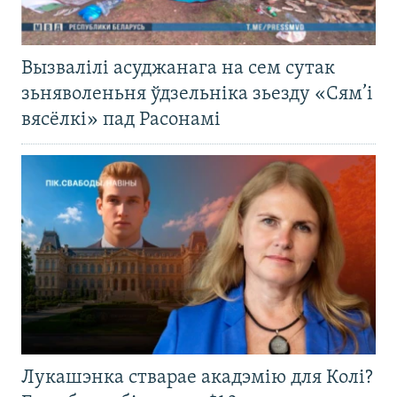
Вызвалілі асуджанага на сем сутак
зьняволеньня ўдзельніка зьезду «Сям’і
вясёлкі» пад Расонамі
Лукашэнка стварае акадэмію для Колі?