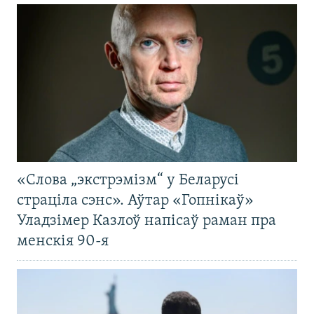
«Слова „экстрэмізм“ у Беларусі
страціла сэнс». Аўтар «Гопнікаў»
Уладзімер Казлоў напісаў раман пра
менскія 90-я