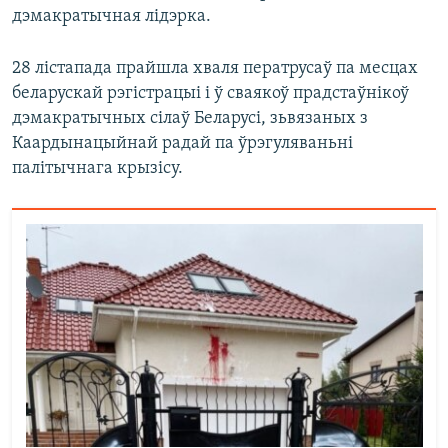
дэмакратычная лідэрка.
28 лістапада прайшла хваля ператрусаў па месцах
беларускай рэгістрацыі і ў сваякоў прадстаўнікоў
дэмакратычных сілаў Беларусі, зьвязаных з
Каардынацыйнай радай па ўрэгуляваньні
палітычнага крызісу.