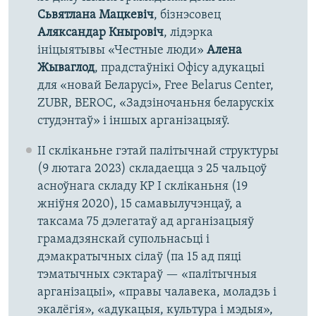
Сьвятлана Мацкевіч
, бізнэсовец
Аляксандар Кныровіч
, лідэрка
ініцыятывы «Честные люди»
Алена
Жываглод
, прадстаўнікі Офісу адукацыі
для «новай Беларусі», Free Belarus Center,
ZUBR, BEROC, «Задзіночаньня беларускіх
студэнтаў» і іншых арганізацыяў.
ІІ скліканьне гэтай палітычнай структуры
(9 лютага 2023) складаецца з 25 чальцоў
асноўнага складу КР І скліканьня (19
жніўня 2020), 15 самавылучэнцаў, а
таксама 75 дэлегатаў ад арганізацыяў
грамадзянскай супольнасьці і
дэмакратычных сілаў (па 15 ад пяці
тэматычных сэктараў — «палітычныя
арганізацыі», «правы чалавека, моладзь і
экалёгія», «адукацыя, культура і мэдыя»,