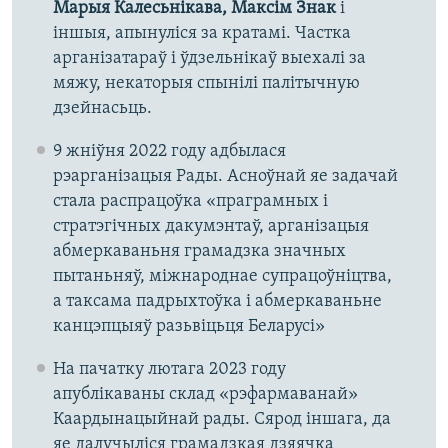
Марыя Калесьнікава, Максім Знак
і
іншыя, апынуліся за кратамі. Частка
арганізатараў і ўдзельнікаў выехалі за
мяжу, некаторыя спынілі палітычную
дзейнасьць.
9 жніўня 2022 году адбылася
рэарганізацыя Рады. Асноўнай яе задачай
стала распрацоўка «праграмных і
стратэгічных дакумэнтаў, арганізацыя
абмеркаваньня грамадзка значных
пытаньняў, міжнароднае супрацоўніцтва,
а таксама падрыхтоўка і абмеркаваньне
канцэпцыяў разьвіцьця Беларусі»
На пачатку лютага 2023 году
апублікаваны склад «рэфармаванай»
Каардынацыйнай рады. Сярод іншага, да
яе далучыліся грамадзкая дзяячка