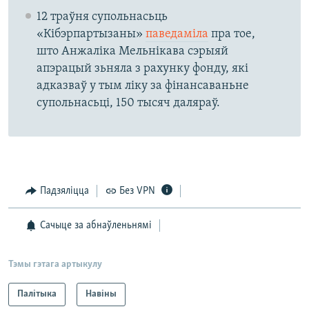
12 траўня супольнасьць
«Кібэрпартызаны»
паведаміла
пра тое,
што Анжаліка Мельнікава сэрыяй
апэрацый зьняла з рахунку фонду, які
адказваў у тым ліку за фінансаваньне
супольнасьці, 150 тысяч даляраў.
Падзяліцца
Без VPN
Сачыце за абнаўленьнямі
Тэмы гэтага артыкулу
Палітыка
Навіны