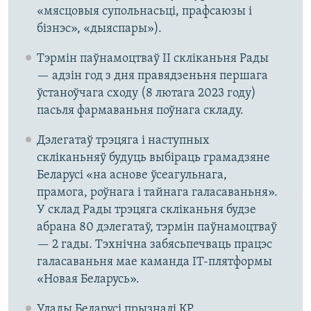
«мясцовыя супольнасьці, прафсаюзы і
бізнэс», «дыяспары»).
Тэрмін паўнамоцтваў ІІ скліканьня Рады
— адзін год з дня правядзеньня першага
ўстаноўчага сходу (8 лютага 2023 году)
пасьля фармаваньня поўнага складу.
Дэлегатаў трэцяга і наступных
скліканьняў будуць выбіраць грамадзяне
Беларусі «на аснове ўсеагульнага,
прамога, роўнага і тайнага галасаваньня».
У склад Рады трэцяга скліканьня будзе
абрана 80 дэлегатаў, тэрмін паўнамоцтваў
— 2 гады. Тэхнічна забясьпечваць працэс
галасаваньня мае каманда ІТ-плятформы
«Новая Беларусь».
Улады Беларусі прызналі КР