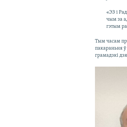
«ЭЗ і Ра
чым за а
гэтым ра
Тым часам пр
пакараньня ў 
грамадзкі дз