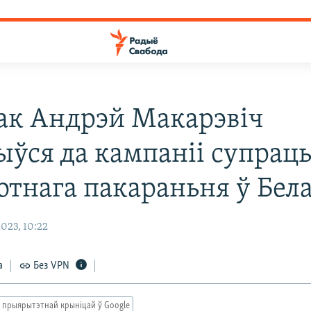
ак Андрэй Макарэвіч
ыўся да кампаніі супрац
отнага пакараньня ў Бела
023, 10:22
а
Без VPN
 прыярытэтнай крыніцай ў Google