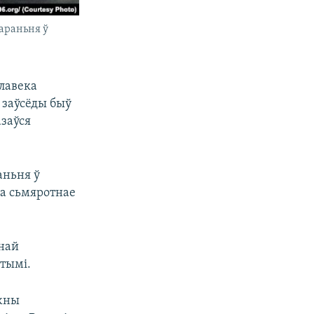
араньня ў
алавека
 заўсёды быў
азаўся
аньня ў
ра сьмяротнае
днай
тымі.
ажны