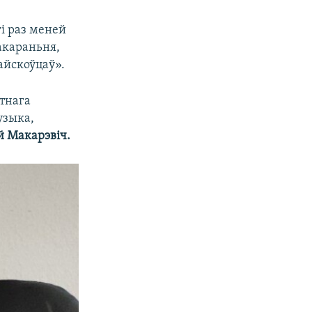
і раз меней
акараньня,
айскоўцаў».
тнага
узыка,
 Макарэвіч.