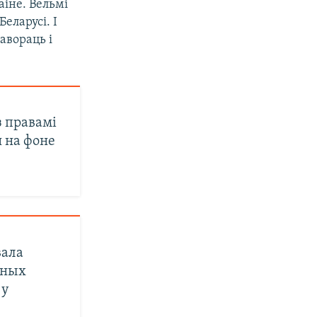
аіне. Вельмі
еларусі. І
авораць і
 правамі
 на фоне
вала
тных
 у