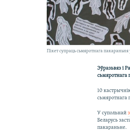
Пікет супраць сьмяротнага пакараньня ў
Эўразьвяз і 
сьмяротнага п
10 кастрычні
сьмяротнага 
У супольнай
Беларусь заст
пакараньне.