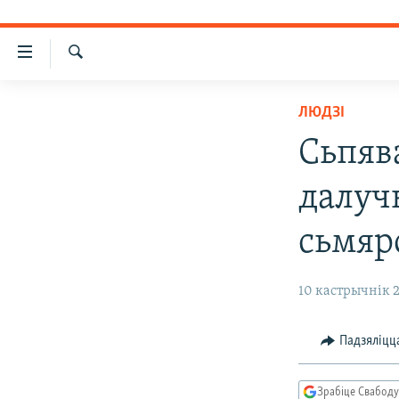
Лінкі
ўнівэрсальнага
Шукаць
доступу
НАВІНЫ
ЛЮДЗІ
Перайсьці
ТОЛЬКІ НА СВАБОДЗЕ
УСЕ НАВІНЫ
Сьпяв
да
СУВЯЗЬ
галоўнага
ВІДЭА І ФОТА
ТЭСТЫ
далуч
зьместу
ПАДПІСАЦЦА
ЛЮДЗІ
БЛОГІ
АБЫСЬЦІ БЛЯКАВАНЬНЕ
Перайсьці
ПАЛІТЫКА
ГІСТОРЫЯ НА СВАБОДЗЕ
ПАДЗЯЛІЦЦА ІНФАРМАЦЫЯЙ
RSS
сьмяр
да
галоўнай
ЭКАНОМІКА
ПАДКАСТЫ
ПАДКАСТЫ
навігацыі
10 кастрычнік 2
ВАЙНА
КНІГІ
FACEBOOK
Перайсьці
да
БЕЛАРУСЫ НА ВАЙНЕ
АЎДЫЁКНІГІ
TWITTER
Падзяліцц
пошуку
ПАЛІТВЯЗЬНІ
PREMIUM
КУЛЬТУРА
МОВА
Зрабіце Свабоду