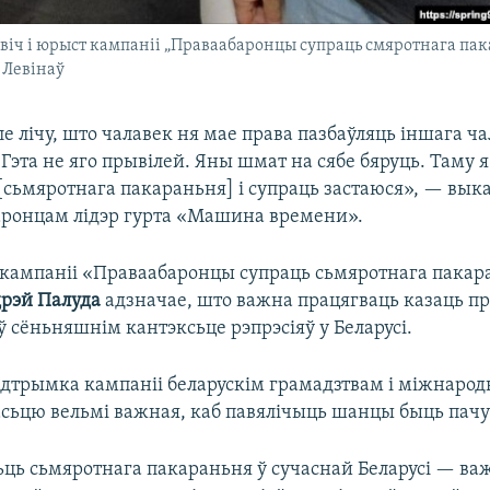
іч і юрыст кампаніі „Праваабаронцы супраць смяротнага пак
 Левінаў
ле лічу, што чалавек ня мае права пазбаўляць іншага ч
Гэта не яго прывілей. Яны шмат на сябе бяруць. Таму я
[сьмяротнага пакараньня] і супраць застаюся», — вык
аронцам лідэр гурта «Машина времени».
кампаніі «Праваабаронцы супраць сьмяротнага пакар
рэй Палуда
адзначае, што важна працягваць казаць п
ў сёньняшнім кантэксьце рэпрэсіяў у Беларусі.
дтрымка кампаніі беларускім грамадзтвам і міжнаро
сьцю вельмі важная, каб павялічыць шанцы быць пачу
ць сьмяротнага пакараньня ў сучаснай Беларусі — в