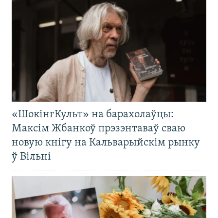
«ШокінгКульт» на барахолаўцы:
Максім Жбанкоў прэзэнтаваў сваю
новую кнігу на Кальварыйскім рынку
ў Вільні