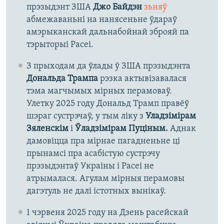
прэзыдэнт ЗША
Джо Байдэн
зьняў
абмежаваньні на нанясеньне ўдараў
амэрыканскай дальнабойнай зброяй па
тэрыторыі Расеі.
З прыходам да ўлады ў ЗША прэзыдэнта
Дональда Трампа
рэзка актывізавалася
тэма магчымых мірных перамоваў.
Улетку 2025 году Дональд Трамп правёў
шэраг сустрэчаў, у тым ліку з
Уладзімірам
Зяленскім
і
Ўладзімірам Пуціным.
Аднак
дамовіцца пра мірнае пагадненьне ці
прынамсі пра асабістую сустрэчу
прэзыдэнтаў Украіны і Расеі не
атрымалася. Агулам мірныя перамовы
дагэтуль не далі істотных вынікаў.
1 чэрвеня 2025 году на Дзень расейскай