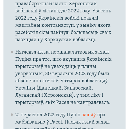
правабярэжнай часткі Херсонскай
вобласьці ў лістападзе 2022 году. Увосень
2022 году ўкраінскія войскі правялі
маштабны контранаступ, у выніку якога
расейскія сілы пакінулі большасьць сваіх
пазыцый і ў Харкаўскай вобласьці.
Нягледзячы на першапачатковыя заявы
Пуціна пра тое, што акупацыя ўкраінскіх
тэрыторыяў не ўваходзіць у пляны
ўварваньня, 30 верасьня 2022 году была
абвешчана анэксія чатырох вобласьцяў
Украіны (Данецкай, Запароскай,
Луганскай і Херсонскай), у тым ліку і
тэрыторыяў, якіх Расея не кантралявала.
21 верасьня 2022 году Пуцін
заявіў
пра
мабілізацыю ў Расеі. Пасьля гэтай заявы