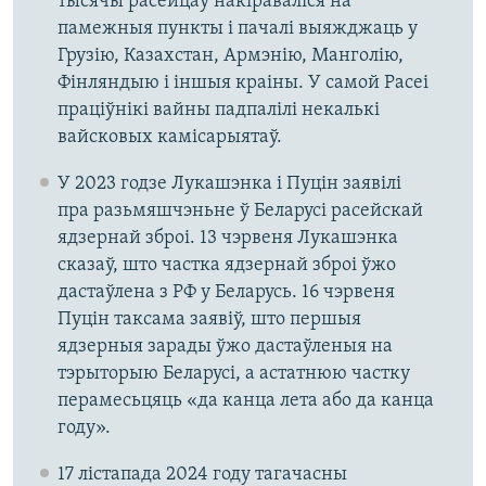
тысячы расейцаў накіраваліся на
памежныя пункты і пачалі выяжджаць у
Грузію, Казахстан, Армэнію, Манголію,
Фінляндыю і іншыя краіны. У самой Расеі
праціўнікі вайны падпалілі некалькі
вайсковых камісарыятаў.
У 2023 годзе Лукашэнка і Пуцін заявілі
пра разьмяшчэньне ў Беларусі расейскай
ядзернай зброі. 13 чэрвеня Лукашэнка
сказаў, што частка ядзернай зброі ўжо
дастаўлена з РФ у Беларусь. 16 чэрвеня
Пуцін таксама заявіў, што першыя
ядзерныя зарады ўжо дастаўленыя на
тэрыторыю Беларусі, а астатнюю частку
перамесьцяць «да канца лета або да канца
году».
17 лістапада 2024 году тагачасны