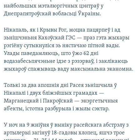
найбольшых мэталюргічных цэнтраў у
Днепрапятроўскай вобласьці Ўкраіны.
Нікапаль, як і Крывы Рог, моцна пацярпеў і ад
зьнішчэньня Кахоўскай ГЭС — праз гэта жыхары
рэгіёну сутыкнуліся зь нястачаю пітной вады.
Улады паведамляюць, што ўжо 62 дні
водазабесьпячэньне ідзе з рэзэрваў, і заклікаюць
жыхароў спажываць ваду максымальна эканомна.
Толькі за два апошнія дні Расея зьнішчыла ў
Нікапалі і двух бліжэйшых грамадах —
Марганецкай і Пакроўскай — энэргетычныя
аб’екты, істотна разбурыла і жылы сэктар.
У ноч на 9 жніўня ў выніку расейскага абстрэлу з
артылерыі загінуў 18-гадовы хлопец, яшчэ трое