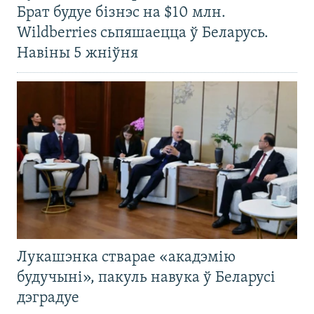
Брат будуе бізнэс на $10 млн.
Wildberries сьпяшаецца ў Беларусь.
Навіны 5 жніўня
Лукашэнка стварае «акадэмію
будучыні», пакуль навука ў Беларусі
дэградуе