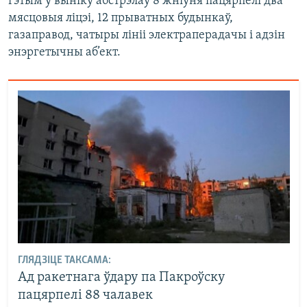
гэтым у выніку абстрэлаў 8 жніўня пацярпелі два
мясцовыя ліцэі, 12 прыватных будынкаў,
газаправод, чатыры лініі электраперадачы і адзін
энэргетычны аб’ект.
ГЛЯДЗІЦЕ ТАКСАМА:
Ад ракетнага ўдару па Пакроўску
пацярпелі 88 чалавек