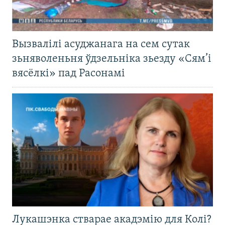
Вызвалілі асуджанага на сем сутак
зьняволеньня ўдзельніка зьезду «Сям’і
вясёлкі» пад Расонамі
Лукашэнка стварае акадэмію для Колі?