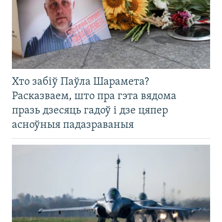
Хто забіў Паўла Шарамета?
Расказваем, што пра гэта вядома
празь дзесяць гадоў і дзе цяпер
асноўныя падазраваныя