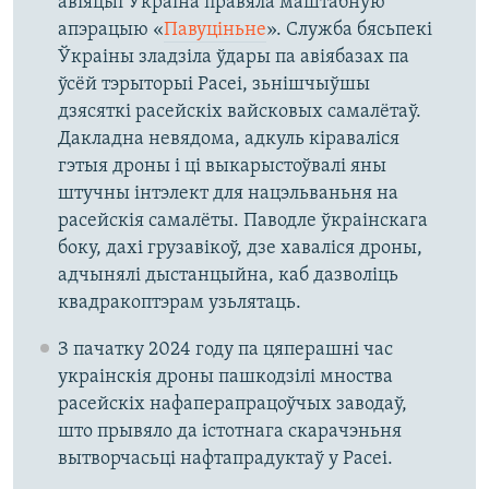
авіяцыі Ўкраіна правяла маштабную
апэрацыю «
Павуціньне
». Служба бясьпекі
Ўкраіны зладзіла ўдары па авіябазах па
ўсёй тэрыторыі Расеі, зьнішчыўшы
дзясяткі расейскіх вайсковых самалётаў.
Дакладна невядома, адкуль кіраваліся
гэтыя дроны і ці выкарыстоўвалі яны
штучны інтэлект для нацэльваньня на
расейскія самалёты. Паводле ўкраінскага
боку, дахі грузавікоў, дзе хаваліся дроны,
адчынялі дыстанцыйна, каб дазволіць
квадракоптэрам узьлятаць.
З пачатку 2024 году па цяперашні час
украінскія дроны пашкодзілі мноства
расейскіх нафаперапрацоўчых заводаў,
што прывяло да істотнага скарачэньня
вытворчасьці нафтапрадуктаў у Расеі.