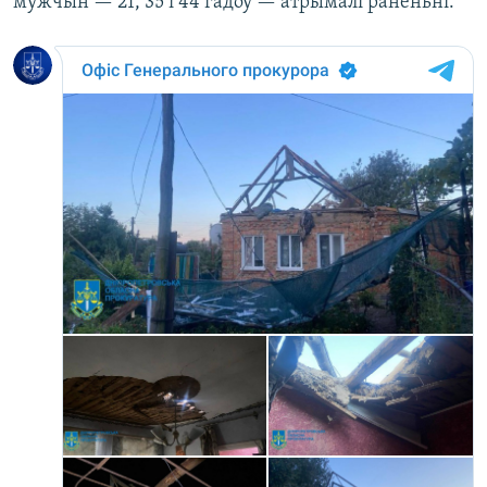
мужчын — 21, 35 і 44 гадоў — атрымалі раненьні.