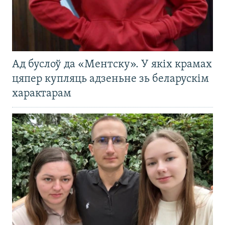
Ад буслоў да «Ментску». У якіх крамах
цяпер купляць адзеньне зь беларускім
характарам