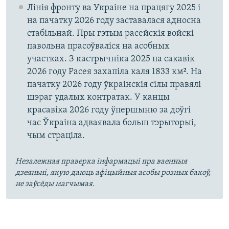
Лінія фронту ва Украіне на працягу 2025 і
на пачатку 2026 году заставалася адносна
стабільнай. Пры гэтым расейскія войскі
павольна прасоўваліся на асобных
участках. З кастрычніка 2025 па сакавік
2026 году Расея захапіла каля 1833 км². На
пачатку 2026 году ўкраінскія сілы правялі
шэраг удалых контратак. У канцы
красавіка 2026 году ўпершыню за доўгі
час Ўкраіна адваявала больш тэрыторыі,
чым страціла.
Незалежная праверка інфармацыі пра ваенныя
дзеяньні, якую даюць афіцыйныя асобы розных бакоў,
не заўсёды магчымая.