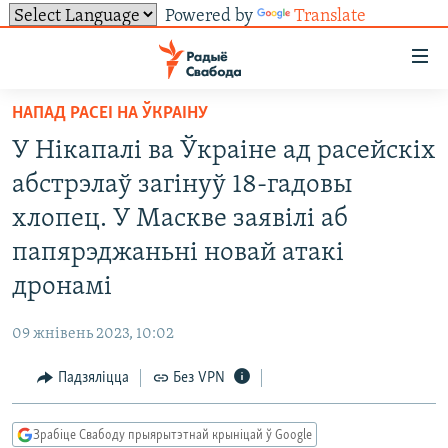
Powered by
Translate
Лінкі
ўнівэрсальнага
доступу
НАПАД РАСЕІ НА ЎКРАІНУ
НАВІНЫ
Перайсьці
У Нікапалі ва Ўкраіне ад расейскіх
да
ТОЛЬКІ НА СВАБОДЗЕ
УСЕ НАВІНЫ
абстрэлаў загінуў 18-гадовы
галоўнага
СУВЯЗЬ
ВІДЭА І ФОТА
ТЭСТЫ
зьместу
хлопец. У Маскве заявілі аб
Перайсьці
ПАДПІСАЦЦА
ЛЮДЗІ
БЛОГІ
АБЫСЬЦІ БЛЯКАВАНЬНЕ
папярэджаньні новай атакі
да
ПАЛІТЫКА
ГІСТОРЫЯ НА СВАБОДЗЕ
ПАДЗЯЛІЦЦА ІНФАРМАЦЫЯЙ
RSS
дронамі
галоўнай
САЧЫЦЕ ЗА АБНАЎЛЕНЬНЯМІ
навігацыі
ЭКАНОМІКА
ПАДКАСТЫ
ПАДКАСТЫ
09 жнівень 2023, 10:02
Перайсьці
ВАЙНА
КНІГІ
FACEBOOK
да
Падзяліцца
Без VPN
БЕЛАРУСЫ НА ВАЙНЕ
АЎДЫЁКНІГІ
TWITTER
пошуку
ПАЛІТВЯЗЬНІ
PREMIUM
Усе сайты РС/РСЭ
Зрабіце Свабоду прыярытэтнай крыніцай ў Google