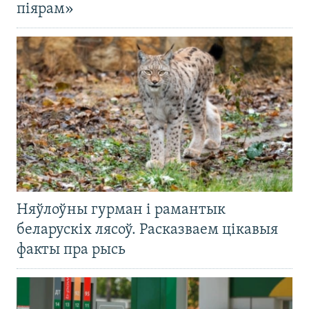
піярам»
Няўлоўны гурман і рамантык
беларускіх лясоў. Расказваем цікавыя
факты пра рысь