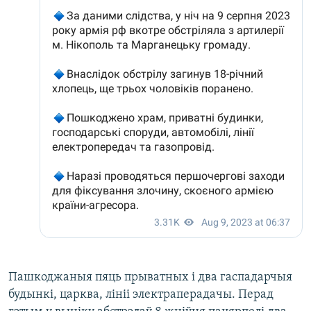
Пашкоджаныя пяць прыватных і два гаспадарчыя
будынкі, царква, лініі электраперадачы. Перад