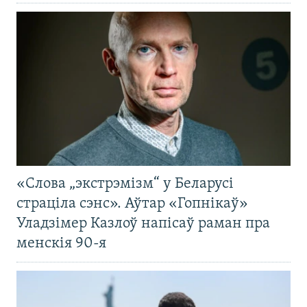
«Слова „экстрэмізм“ у Беларусі
страціла сэнс». Аўтар «Гопнікаў»
Уладзімер Казлоў напісаў раман пра
менскія 90-я