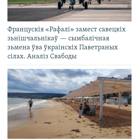
Францускія «Рафалі» замест савецкіх
зьнішчальнікаў — сымбалічная
зьмена ўва ўкраінскіх Паветраных
сілах. Аналіз Свабоды