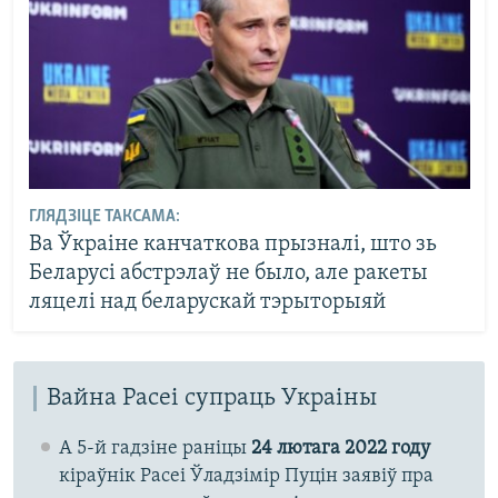
ГЛЯДЗІЦЕ ТАКСАМА:
Ва Ўкраіне канчаткова прызналі, што зь
Беларусі абстрэлаў не было, але ракеты
ляцелі над беларускай тэрыторыяй
Вайна Расеі супраць Украіны
А 5-й гадзіне раніцы
24 лютага 2022 году
кіраўнік Расеі Ўладзімір Пуцін заявіў пра