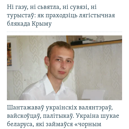
Ні газу, ні сьвятла, ні сувязі, ні
турыстаў: як праходзіць лягістычная
блякада Крыму
Шантажаваў украінскіх валянтэраў,
вайскоўцаў, палітыкаў. Украіна шукае
беларуса, які займаўся «чорным