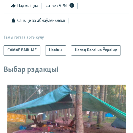
Падзяліцца
Без VPN
Сачыце за абнаўленьнямі
Тэмы гэтага артыкулу
САМАЕ ВАЖНАЕ
Навіны
Напад Расеі на Ўкраіну
Выбар рэдакцыі