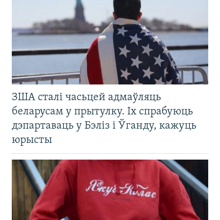
ЗША сталі часьцей адмаўляць
беларусам у прытулку. Іх спрабуюць
дэпартаваць у Бэліз і Ўганду, кажуць
юрысты