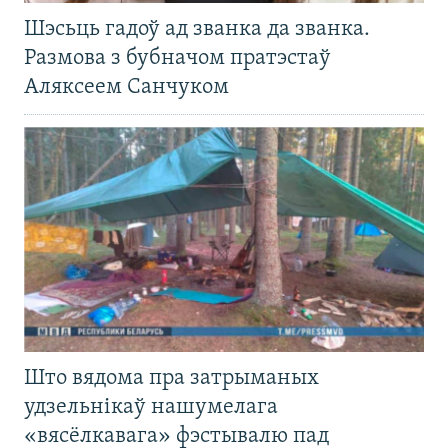
Шэсьць гадоў ад званка да званка.
Размова з бубначом пратэстаў
Аляксеем Санчуком
Што вядома пра затрыманых
удзельнікаў нашумелага
«вясёлкавага» фэстывалю пад