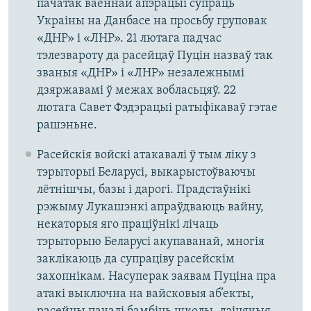
пачатак ваеннай апэрацыі супраць
Украіны на Данбасе на просьбу груповак
«ДНР» і «ЛНР». 21 лютага падчас
тэлезвароту да расейцаў Пуцін назваў так
званыя «ДНР» і «ЛНР» незалежнымі
дзяржавамі ў межах вобласьцяў. 22
лютага Савет Фэдэрацыі ратыфікаваў гэтае
рашэньне.
Расейскія войскі атакавалі ў тым ліку з
тэрыторыі Беларусі, выкарыстоўваючы
лётнішчы, базы і дарогі. Прадстаўнікі
рэжыму Лукашэнкі апраўдваюць вайну,
некаторыя яго праціўнікі лічаць
тэрыторыю Беларусі акупаванай, многія
заклікаюць да супраціву расейскім
захопнікам. Насуперак заявам Пуціна пра
атакі выключна на вайсковыя аб’екты,