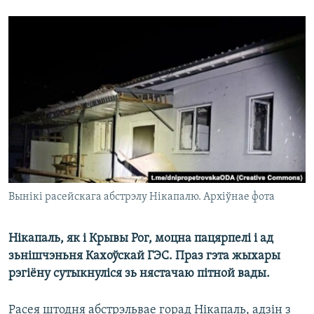
КУЛЬТУРА
МОВА
КАЛЯНДАР
НА ХВАЛЯХ СВАБОДЫ
Вынікі расейскага абстрэлу Нікапалю. Архіўнае фота
Нікапаль, як і Крывы Рог, моцна пацярпелі і ад
зьнішчэньня Кахоўскай ГЭС. Праз гэта жыхары
рэгіёну сутыкнуліся зь нястачаю пітной вады.
Расея штодня абстрэльвае горад Нікапаль, адзін з