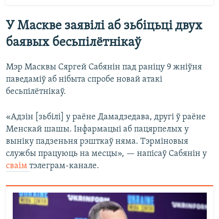
У Маскве заявілі аб зьбіцьці двух
баявых бесьпілётнікаў
Мэр Масквы Сяргей Сабянін пад раніцу 9 жніўня
паведаміў аб нібыта спробе новай атакі
бесьпілётнікаў.
«Адзін [зьбілі] у раёне Дамадзедава, другі ў раёне
Менскай шашы. Інфармацыі аб пацярпелых у
выніку падзеньня рэшткаў няма. Тэрміновыя
службы працуюць на месцы», — напісаў Сабянін у
сваім
тэлеграм-канале.