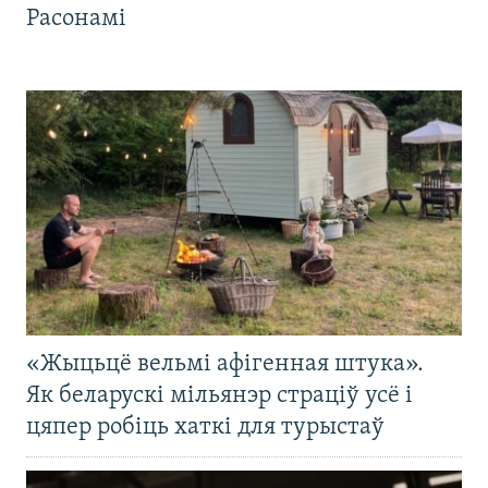
Расонамі
«Жыцьцё вельмі афігенная штука».
Як беларускі мільянэр страціў усё і
цяпер робіць хаткі для турыстаў