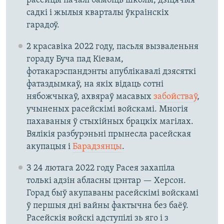
расейцы пачалі бамбіць школы, дзіцячыя
садкі і жылыя кварталы ўкраінскіх
гарадоў.
2 красавіка 2022 году, пасьля вызваленьня
гораду Буча пад Кіевам,
фотакарэспандэнты апублікавалі дзясяткі
фатаздымкаў, на якіх відаць сотні
нябожчыкаў, ахвяраў масавых
забойстваў
,
учыненых расейскімі войскамі. Многія
пахаваныя ў стыхійных брацкіх магілах.
Вялікія разбурэньні прынесла расейская
акупацыя і
Барадзянцы
.
З 24 лютага 2022 году Расея захапіла
толькі адзін абласны цэнтар — Херсон.
Горад быў акупаваны расейскімі войскамі
ў першыя дні вайны фактычна без баёў.
Расейскія войскі адступілі зь яго і з