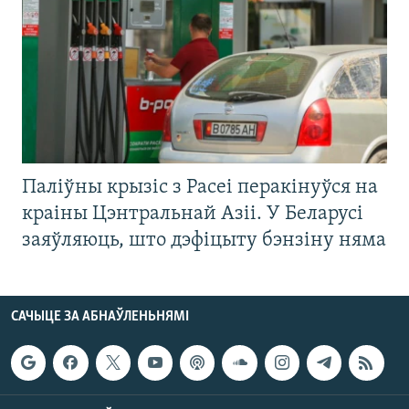
Паліўны крызіс з Расеі перакінуўся на
краіны Цэнтральнай Азіі. У Беларусі
заяўляюць, што дэфіцыту бэнзіну няма
САЧЫЦЕ ЗА АБНАЎЛЕНЬНЯМІ