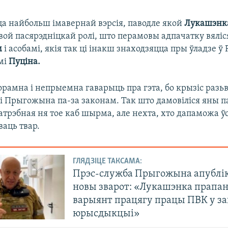
а найбольш імавернай вэрсія, паводле якой
Лукашэнк
вой пасярэдніцкай ролі, што перамовы адпачатку вяліс
м
і асобамі, якія так ці інакш знаходзяцца пры ўладзе ў Р
мі
Пуціна.
орамна і непрыемна гаварыць пра гэта, бо крызіс разьв
лі Прыгожына па-за законам. Так што дамовіліся яны п
атрэбная ня тое каб шырма, але нехта, хто дапаможа 
аць твар.
ГЛЯДЗІЦЕ ТАКСАМА:
Прэс-служба Прыгожына апублік
новы зварот: «Лукашэнка прапа
варыянт працягу працы ПВК у з
юрысдыкцыі»