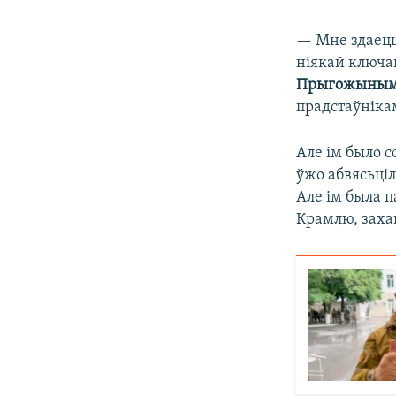
— Мне здаецц
ніякай ключа
Прыгожыны
прадстаўніка
Але ім было с
ўжо абвясьці
Але ім была п
Крамлю, захав