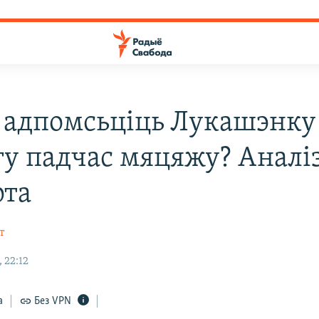
 адпомсьціць Лукашэнку
гу падчас мяцяжу? Аналі
рта
т
 22:12
а
Без VPN