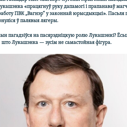
укашэнка «працягнуў руку дапамогі і прапанаваў ма
аботу ПВК „Вагнэр“ у законнай юрысдыкцыі». Пасьля 
нуліся ў палявыя лягеры.
н пагадзіўся на пасярэдніцкую ролю Лукашэнкі? Ёсь
 што Лукашэнка — зусім не самастойная фігура.