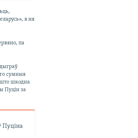
ьць,
еларусь», я ня
ервяно, па
адыграў
яго сумныя
 што шкодна
ды Пуцін за
ў Пуціна