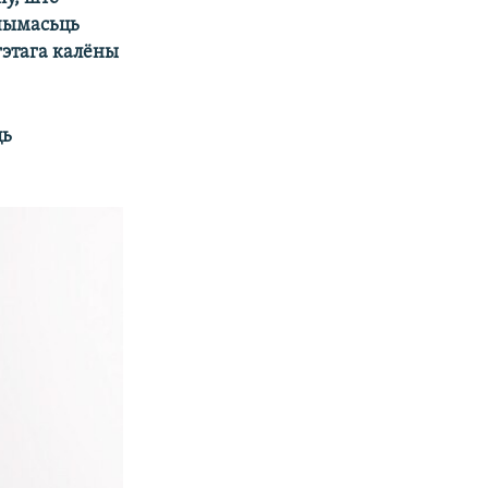
гчымасьць
гэтага калёны
ць