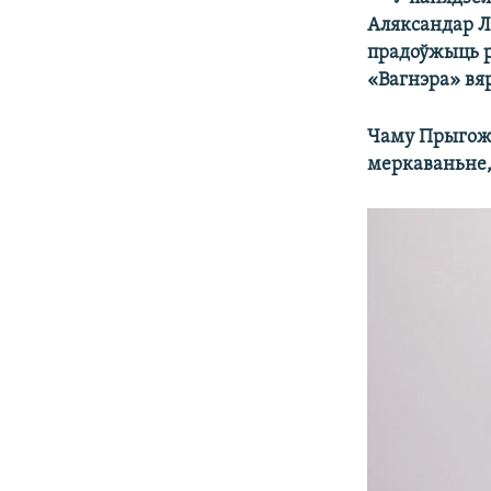
Аляксандар Л
прадоўжыць р
«Вагнэра» вяр
Чаму Прыгожы
меркаваньне,