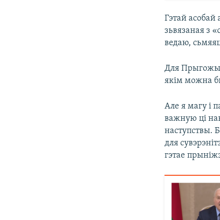
Гэтай асобай
зьвязаная з «
ведаю, сьмяяц
Для Прыгожына
якім можна бы
Але я магу і
важную ці на
наступствы. 
для сувэрэніт
гэтае прыніж