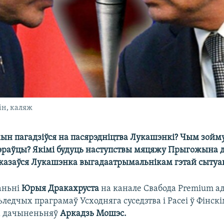
ін, каляж
н пагадзіўся на пасярэдніцтва Лукашэнкі? Чым зойм
нэраўцы? Якімі будуць наступствы мяцяжу Прыгожына 
 аказаўся Лукашэнка выгадаатрымальнікам гэтай сытуа
аньні
Юрыя Дракахруста
на канале Свабода Premium а
ледчых праграмаў Усходняга суседзтва і Расеі ў Фінск
 дачыненьняў
Аркадзь Мошэс.