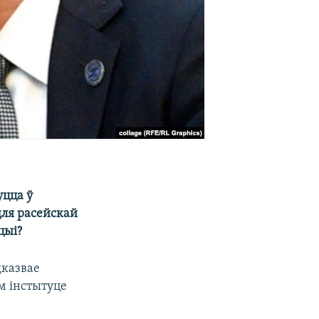
уцца ў
для расейскай
цыі?
дказвае
ім інстытуце