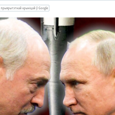
 прыярытэтнай крыніцай ў Google