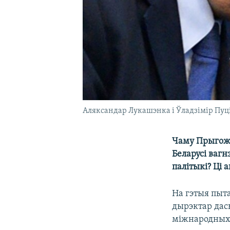
Аляксандар Лукашэнка і Ўладзімір Пуц
Чаму Прыгожы
Беларусі ваг
палітыкі? Ці
На гэтыя пыт
дырэктар дась
міжнародных