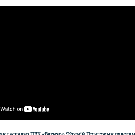
ак гаспадар ПВК «Вагнэр» Яўгеній Прыгожын паведамі