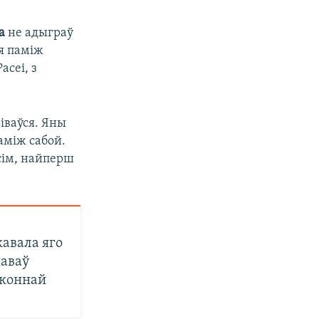
а
не адыграў
я паміж
асеі, з
іваўся. Яны
аміж сабой.
ўсім, найперш
авала яго
наваў
аконнай