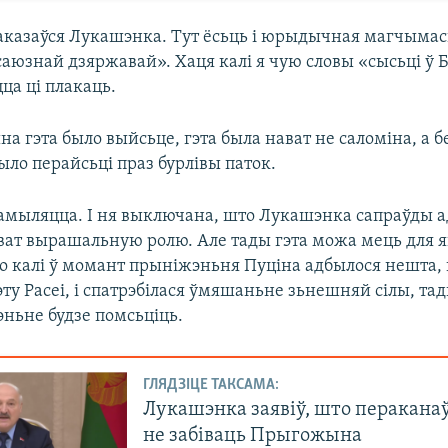
 аказаўся Лукашэнка. Тут ёсьць і юрыдычная магчымас
саюзнай дзяржавай». Хаця калі я чую словы «сысьці ў Б
ца ці плакаць.
 гэта было выйсьце, гэта была нават не саломіна, а б
ло перайсьці праз бурлівы паток.
 памыляцца. І ня выключана, што Лукашэнка сапраўды 
ват вырашальную ролю. Але тады гэта можа мець для 
Бо калі ў момант прыніжэньня Пуціна адбылося нешта,
эту Расеі, і спатрэбілася ўмяшаньне зьнешняй сілы, та
эньне будзе помсьціць.
ГЛЯДЗІЦЕ ТАКСАМА:
Лукашэнка заявіў, што перакана
не забіваць Прыгожына