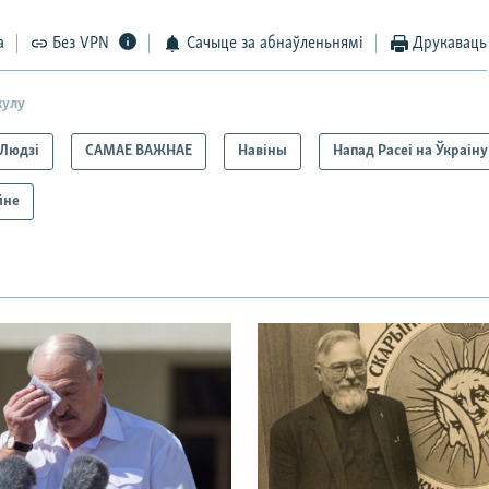
а
Без VPN
Сачыце за абнаўленьнямі
Друкаваць
кулу
Людзі
САМАЕ ВАЖНАЕ
Навіны
Напад Расеі на Ўкраіну
йне