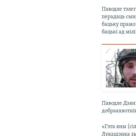
Паводле тэлег
перадаць сыну
бацьку прамов
бацькі ад міл
Паводле Дзяні
добраахвотнік
«Гэта яны (сі
Лукашэнка зь 