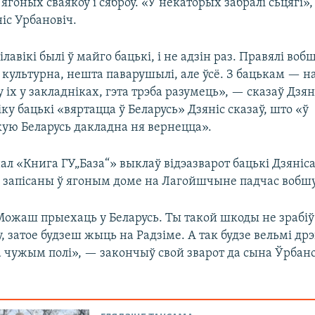
 ягоных сваякоў і сяброў. «У некаторых забралі сьцягі»
іс Урбановіч.
ілавікі былі ў майго бацькі, і не адзін раз. Правялі воб
е культурна, нешта паварушылі, але ўсё. З бацькам — н
 іх у закладніках, гэта трэба разумець», — сказаў Дзян
ку бацькі «вяртацца ў Беларусь» Дзяніс сказаў, што «ў
ую Беларусь дакладна ня вернецца».
л «Книга ГУ„База“» выклаў відэазварот бацькі Дзяніса
ў запісаны ў ягоным доме на Лагойшчыне падчас вобшу
Можаш прыехаць у Беларусь. Ты такой шкоды не зрабіў 
, затое будзеш жыць на Радзіме. А так будзе вельмі др
а чужым полі», — закончыў свой зварот да сына Ўрбано