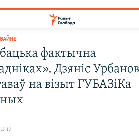
 ВАЙНЕ
бацька фактычна
адніках». Дзяніс Урбанов
гаваў на візыт ГУБАЗіКа
дных
 19:10