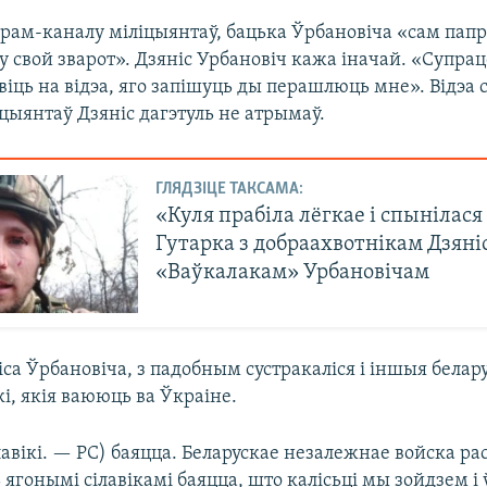
рам-каналу міліцыянтаў, бацька Ўрбановіча «сам папр
 свой зварот». Дзяніс Урбановіч кажа іначай. «Супрацо
іць на відэа, яго запішуць ды перашлюць мне». Відэа 
іцыянтаў Дзяніс дагэтуль не атрымаў.
ГЛЯДЗІЦЕ ТАКСАМА:
«Куля прабіла лёгкае і спынілася 
Гутарка з добраахвотнікам Дзяні
«Ваўкалакам» Урбановічам
са Ўрбановіча, з падобным сустракаліся і іншыя белар
і, якія ваююць ва Ўкраіне.
лавікі. — РС) баяцца. Беларускае незалежнае войска рас
ягонымі сілавікамі баяцца, што калісьці мы зойдзем і 