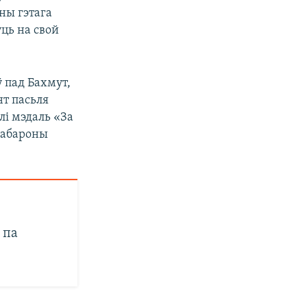
ны гэтага
уць на свой
 пад Бахмут,
нт пасьля
лі мэдаль «За
а абароны
 па