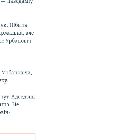
, — паведаміў
шук. Нібыта
армальна, але
іс Урбановіч.
 Ўрбановіча,
ку.
тут. Адседзіш
энна. Не
віч-