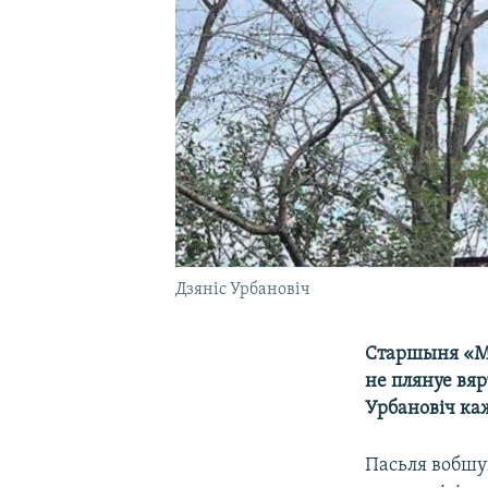
Дзяніс Урбановіч
Старшыня «Мал
не плянуе вяр
Урбановіч каж
Пасьля вобшук