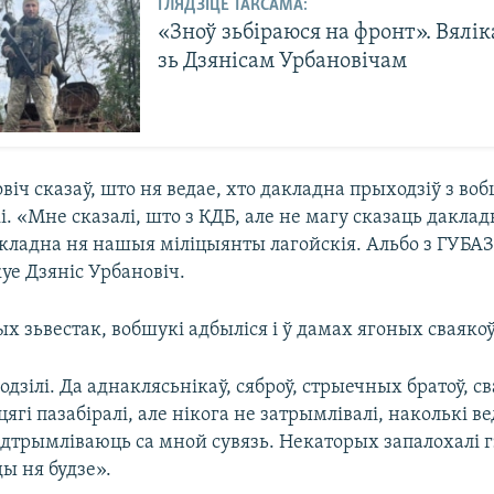
ГЛЯДЗІЦЕ ТАКСАМА:
«Зноў зьбіраюся на фронт». Вялік
зь Дзянісам Урбановічам
віч сказаў, што ня ведае, хто дакладна прыходзіў з во
і. «Мне сказалі, што з КДБ, але не магу сказаць даклад
кладна ня нашыя міліцыянты лагойскія. Альбо з ГУБАЗі
уе Дзяніс Урбановіч.
х зьвестак, вобшукі адбыліся і ў дамах ягоных сваякоў
одзілі. Да аднаклясьнікаў, сяброў, стрыечных братоў, св
ягі пазабіралі, але нікога не затрымлівалі, наколькі ве
падтрымліваюць са мной сувязь. Некаторых запалохалі г
ды ня будзе».