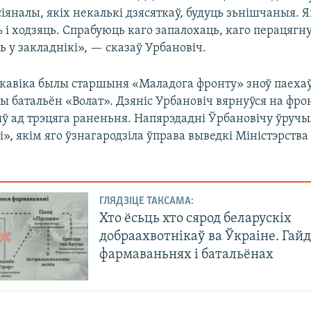
іяналы, якіх некалькі дзясяткаў, будуць зьнішчаныя. Я
 і ходзяць. Спрабуюць каго запалохаць, каго перацягн
ць у закладнікі», — сказаў Урбановіч.
акавіка былы старшыня «Маладога фронту» зноў паехаў
ы батальён «Волат». Дзяніс Урбановіч вярнуўся на фро
яў ад трэцяга раненьня. Напярэдадні Ўрбановічу ўручы
і», якім яго ўзнагародзіла ўправа выведкі Міністэрств
ГЛЯДЗІЦЕ ТАКСАМА:
Хто ёсьць хто сярод беларускіх
добраахвотнікаў ва Ўкраіне. Гайд
фармаваньнях і батальёнах