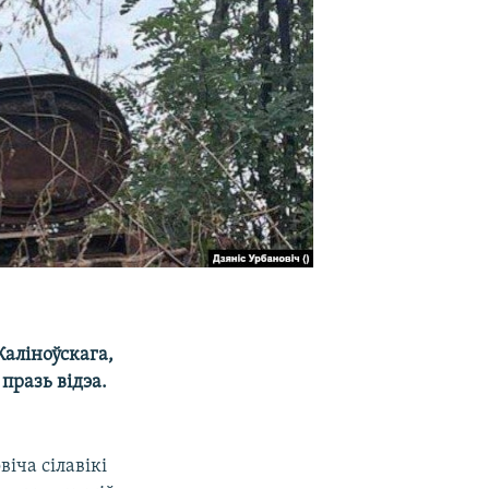
Каліноўскага,
празь відэа.
іча сілавікі