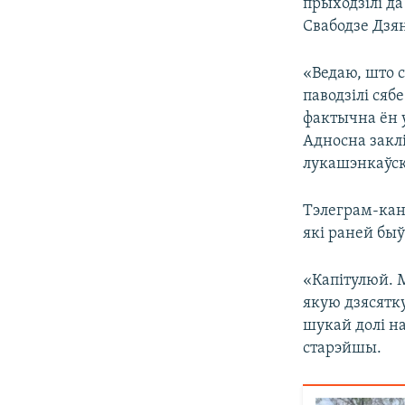
прыходзілі да
Свабодзе Дзян
«Ведаю, што с
паводзілі сяб
фактычна ён у
Адносна заклі
лукашэнкаўск
Тэлеграм-кана
які раней бы
«Капітулюй. 
якую дзясятку
шукай долі н
старэйшы.