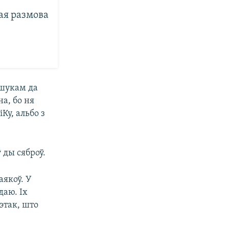
ая размова
бшукам да
на, бо ня
Ку, альбо з
 ды сяброў.
аякоў. У
даю. Іх
этак, што