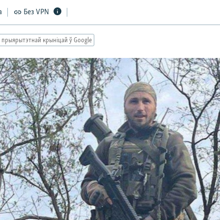
а
Без VPN
 прыярытэтнай крыніцай ў Google