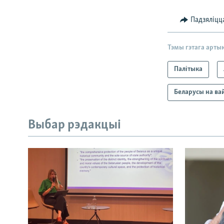
Падзяліцц
Тэмы гэтага арты
Палітыка
Беларусы на ва
Выбар рэдакцыі