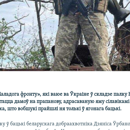
адога фронту», які ваюе ва Ўкраіне ў складзе палку 
тацца дамоў на прапанову, адрасаваную яму сілавікамі 
а, што вобшукі прайшлі ня толькі ў ягонага бацькі.
у ў бацькі беларускага добраахвотніка Дзяніса Ўрбанов