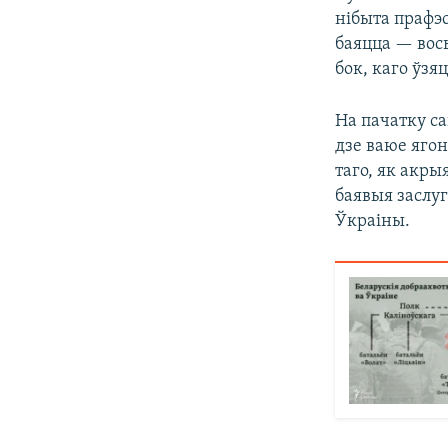
нібыта прафэс
баяцца — вось
бок, каго ўзя
На пачатку с
дзе ваюе ягон
таго, як акры
баявыя заслуг
Ўкраіны.