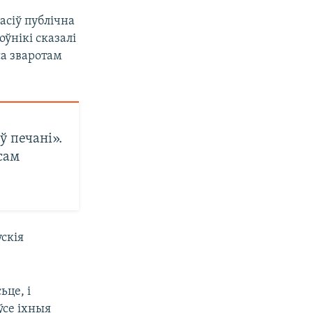
асіў публічна
ўнікі сказалі
са зваротам
ў печані».
сам
ускія
ьце, і
ўсе іхныя