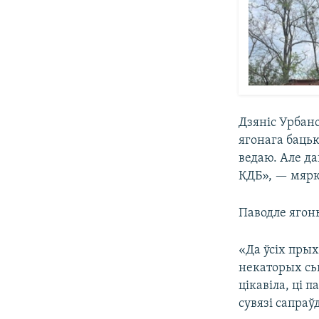
Дзяніс Урбано
ягонага бацьк
ведаю. Але да
КДБ», — мярк
Паводле ягоны
«Да ўсіх прых
некаторых сьц
цікавіла, ці 
сувязі сапраў