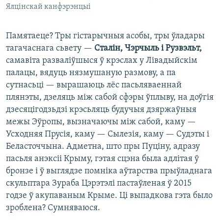
Ялцінскай канфэрэнцыі
Памятаеце? Тры гістарычныя асобы, тры ўладары
тагачаснага сьвету —
Сталін, Чэрчыль і Рузвэльт,
самавіта разваліўшыся ў крэслах у Лівадыйскім
палацы, вядуць нязмушаную размову, а па
сутнасьці — вырашаюць лёс пасьляваеннай
плянэты, дзеляць між сабой сфэры ўплыву, на доўгія
дзесяцігодзьдзі крэсьляць будучыя дзяржаўныя
межы Эўропы, вызначаючы між сабой, каму —
Усходняя Прусія, каму — Сылезія, каму — Судэты і
Беласточчына. Адметна, што пры Пуціну, адразу
пасьля анэксіі Крыму, гэтая сцэна была адлітая ў
бронзе і ў выглядзе помніка аўтарства прыўладнага
скульптара Зураба Цэрэтэлі пастаўленая ў 2015
годзе ў акупаваным Крыме. Ці выпадкова гэта было
зроблена? Сумняваюся.