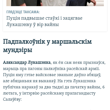
ГЛЯДЗІЦЕ ТАКСАМА:
Пуцін падвышае стаўкі і зацягвае
Лукашэнку ў вір вайны
Падпалкоўнік у маршальскім
мундзіры
Аляксандар Лукашэнка
, як ён сам неяк прызнаўся,
марыць пра пагоны палкоўніка расейскай арміі.
Пуцін яму гэтае вайсковае званьне даўно абяцаў,
але абяцаньня ня выканаў. На гэта Лукашэнка
публічна наракаў за два тыдні да пачатку вайны, 6
лютага, у інтэрвію расейскаму прапагандысту
Салаўёву: