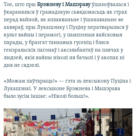
Тое, што пры
Брэжневу і Машэраву
ўшаноўвалася і
ўкаранялася ў грамадзкую сьвядомасьць як страх
перад вайной, як аплакваньне і ўшанаваньне яе
ахвяраў, пры Лукашэнку і Пуціну ператварылася ў
культ вайны і перамогі, у пампэзныя вайсковыя
парады, у бразгат танкавых гусеніц і бляск
генэральскіх пагонаў і аксэльбантаў на плячах у
людзей, якія вайны ніколі ня бачылі і ў акопах ні
дня не сядзелі.
«Можам паўтарыць!» — гэта зь лексыкону Пуціна і
Лукашэнкі. У лексыконе Брэжнева і Машэрава
было зусім іншае: «Ніколі больш!».