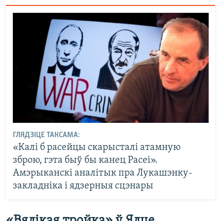
ГЛЯДЗІЦЕ ТАКСАМА:
«Калі б расейцы скарысталі атамную
зброю, гэта быў бы канец Расеі».
Амэрыканскі аналітык пра Лукашэнку-
закладніка і ядзерныя сцэнары
«Вялікая тройка» ў Ялце