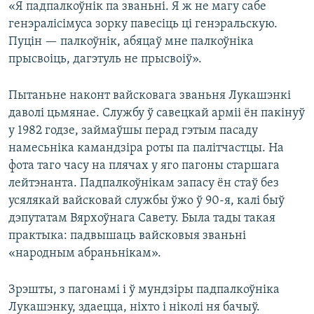
«Я падпалкоўнік па званьні. Я ж не магу сабе
генэралісімуса зорку павесіць ці генэральскую.
Пуцін — палкоўнік, абяцаў мне палкоўніка
прысвоіць, дагэтуль не прысвоіў».
Пытаньне наконт вайсковага званьня Лукашэнкі
даволі цьмянае. Службу ў савецкай арміі ён пакінуў
у 1982 годзе, займаўшы перад гэтым пасаду
намесьніка камандзіра роты па палітчастцы. На
фота таго часу на плячах у яго пагоны старшага
лейтэнанта. Падпалкоўнікам запасу ён стаў без
усялякай вайсковай службы ўжо ў 90-я, калі быў
дэпутатам Вярхоўнага Савету. Была тады такая
практыка: падвышаць вайсковыя званьні
«народным абраньнікам».
Зрэшты, з пагонамі і ў мундзіры падпалкоўніка
Лукашэнку, здаецца, ніхто і ніколі ня бачыў.