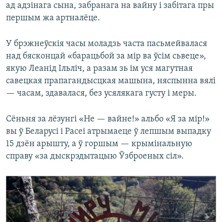
ад адзінага сына, забранага на вайну і забітага пры
першым жа артналёце.
У брэжнеўскія часы моладзь часта пасьмейвалася
над бясконцай «барацьбой за мір ва ўсім сьвеце»,
якую Леанід Ільліч, а разам зь ім уся магутная
савецкая прапагандысцкая машына, няспынна вялі
— часам, здавалася, без усялякага густу і меры.
Сёньня за лёзунгі «Не — вайне!» альбо «Я за мір!»
вы ў Беларусі і Расеі атрымаеце ў лепшым выпадку
15 дзён арышту, а ў горшым — крымінальную
справу «за дыскрэдытацыю Ўзброеных сіл».