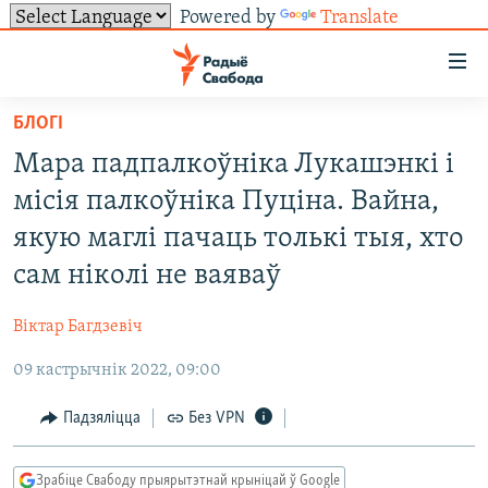
Powered by
Translate
Лінкі
ўнівэрсальнага
доступу
БЛОГІ
НАВІНЫ
Перайсьці
Мара падпалкоўніка Лукашэнкі і
да
ТОЛЬКІ НА СВАБОДЗЕ
УСЕ НАВІНЫ
місія палкоўніка Пуціна. Вайна,
галоўнага
СУВЯЗЬ
ВІДЭА І ФОТА
ТЭСТЫ
зьместу
якую маглі пачаць толькі тыя, хто
Перайсьці
ПАДПІСАЦЦА
ЛЮДЗІ
БЛОГІ
АБЫСЬЦІ БЛЯКАВАНЬНЕ
сам ніколі не ваяваў
да
ПАЛІТЫКА
ГІСТОРЫЯ НА СВАБОДЗЕ
ПАДЗЯЛІЦЦА ІНФАРМАЦЫЯЙ
RSS
галоўнай
САЧЫЦЕ ЗА АБНАЎЛЕНЬНЯМІ
Віктар Багдзевіч
навігацыі
ЭКАНОМІКА
ПАДКАСТЫ
ПАДКАСТЫ
Перайсьці
09 кастрычнік 2022, 09:00
ВАЙНА
КНІГІ
FACEBOOK
да
Падзяліцца
Без VPN
БЕЛАРУСЫ НА ВАЙНЕ
АЎДЫЁКНІГІ
TWITTER
пошуку
ПАЛІТВЯЗЬНІ
PREMIUM
Усе сайты РС/РСЭ
Зрабіце Свабоду прыярытэтнай крыніцай ў Google