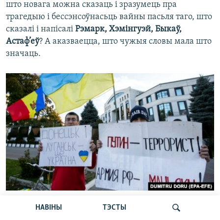
што новага можна сказаць і зразумець пра
трагедыю і бессэнсоўнасьць вайны пасьля таго, што
сказалі і напісалі
Рэмарк, Хэмінгуэй, Быкаў,
Астаф’еў
? А аказваецца, што чужыя словы мала што
значаць.
Антываенная акцыя ля расейскай амбасады ў Кішынёве,
НАВІНЫ
ТЭСТЫ
кастрычнік 2022