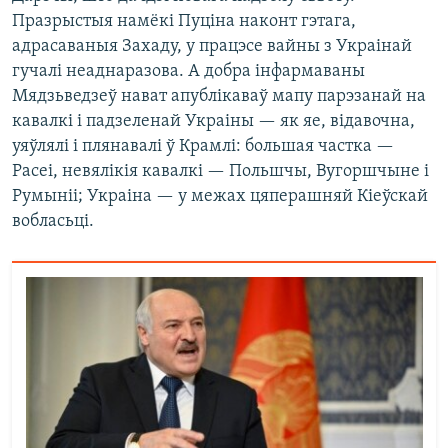
Празрыстыя намёкі Пуціна наконт гэтага,
адрасаваныя Захаду, у працэсе вайны з Украінай
гучалі неаднаразова. А добра інфармаваны
Мядзьведзеў нават апублікаваў мапу парэзанай на
кавалкі і падзеленай Украіны — як яе, відавочна,
уяўлялі і плянавалі ў Крамлі: большая частка —
Расеі, невялікія кавалкі — Польшчы, Вугоршчыне і
Румыніі; Украіна — у межах цяперашняй Кіеўскай
вобласьці.