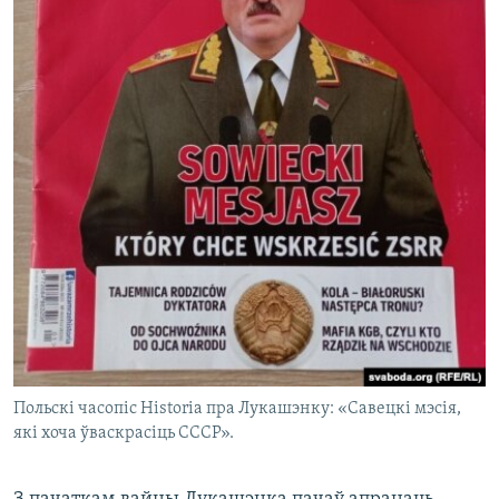
Польскі часопіс Historia пра Лукашэнку: «Савецкі мэсія,
які хоча ўваскрасіць СССР».