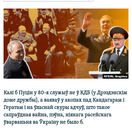
КУЛЬТУРА
МОВА
КАЛЯНДАР
НА ХВАЛЯХ СВАБОДЫ
Калі б Пуцін у 80-я служыў не ў КДБ (у Дрэздэнскім
доме дружбы), а ваяваў у акопах пад Кандагарам і
Гератам і на ўласнай скуры адчуў, што такое
сапраўдная вайна, пэўна, ніякага расейскага
ўварваньня ва Ўкраіну не было б.