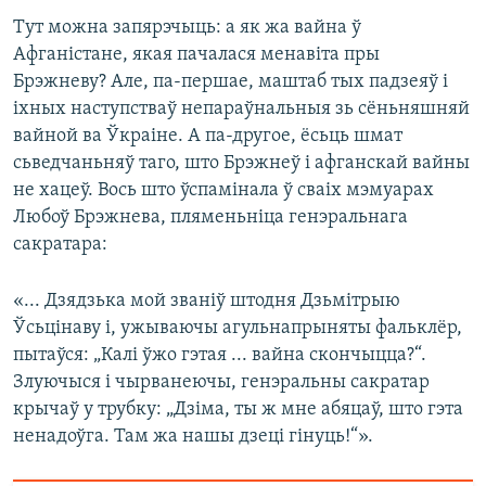
Тут можна запярэчыць: а як жа вайна ў
Афганістане, якая пачалася менавіта пры
Брэжневу? Але, па-першае, маштаб тых падзеяў і
іхных наступстваў непараўнальныя зь сёньняшняй
вайной ва Ўкраіне. А па-другое, ёсьць шмат
сьведчаньняў таго, што Брэжнеў і афганскай вайны
не хацеў. Вось што ўспамінала ў сваіх мэмуарах
Любоў Брэжнева, пляменьніца генэральнага
сакратара:
«... Дзядзька мой званіў штодня Дзьмітрыю
Ўсьцінаву і, ужываючы агульнапрыняты фальклёр,
пытаўся: „Калі ўжо гэтая ... вайна скончыцца?“.
Злуючыся і чырванеючы, генэральны сакратар
крычаў у трубку: „Дзіма, ты ж мне абяцаў, што гэта
ненадоўга. Там жа нашы дзеці гінуць!“».