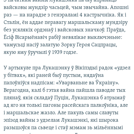
З пачаткам вайны Лукашэнка пачаў апранаць
вайсковы мундзір часьцей, чым звычайна. Апошні
раз — на нарадзе з генэраламі 4 кастрычніка. Як і
Сталін, ён аддае перавагу маршальскаму мундзіру
без усялякіх ордэнаў і вайсковых значкоў. Праўда,
Ёсіф Вісарыёнавіч рабіў невялікае выключэньне:
чамусьці насіў залатую Зорку Героя Сацпрацы,
якую яму ўручылі ў 1939 годзе.
У артыкуле пра Лукашэнку ў Вікіпэдыі радок «удзел
у бітвах», які раней быў пустым, нядаўна
папоўніўся надпісам: «Уварваньне ва Ўкраіну».
Верагодна, калі б гэтая вайна пайшла паводле тых
плянаў, якія складаў Пуцін, Лукашэнка б атрымаў
ад яго ня толькі пагоны расейскага палкоўніка, але
і маршальскае жазло. Але пакуль самы славуты
эпізод вайны з удзелам Лукашэнкі, які шырока
разышоўся па сьвеце і стаў мэмам зь мільённымі