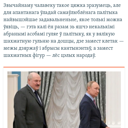
Звычайнаму чалавеку такое цяжка зразумець, але
для апантанага ўладай самаўлюблёнага палітыка
найвышэйшае задавальненьне, якое толькі можна
ўявіць, — гэта калі ён разам зь яшчэ некалькімі
абранымі асобамі гуляе ў палітыку, як у вялікую
шахматную гульню на дошцы, дзе замест клетак —
межы дзяржаў і абрысы кантынэнтаў, а замест
шахматных фігур — лёс цэлых народаў.