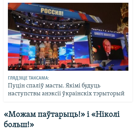
ГЛЯДЗІЦЕ ТАКСАМА:
Пуцін спаліў масты. Якімі будуць
наступствы анэксіі ўкраінскіх тэрыторый
«Можам паўтарыць!» і «Ніколі
больш!»