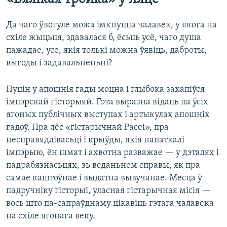
Да чаго ўвогуле можа імкнуцца чалавек, у якога на
схіле жыцьця, здавалася б, ёсьць усё, чаго душа
пажадае, усе, якія толькі можна ўявіць, даброты,
выгоды і задавальненьні?
Пуцін у апошнія гады моцна і глыбока захапіўся
імпэрскай гісторыяй. Гэта выразна відаць па ўсіх
ягоных публічных выступах і артыкулах апошніх
гадоў. Пра лёс «гістарычнай Расеі», пра
несправядлівасьці і крыўды, якія напаткалі
імпэрыю, ён шмат і ахвотна разважае — у дэталях і
падрабязнасьцях, зь веданьнем справы, як пра
самае каштоўнае і выдатна вывучанае. Месца ў
падручніку гісторыі, уласная гістарычная місія —
вось што па-сапраўднаму цікавіць гэтага чалавека
на схіле ягонага веку.