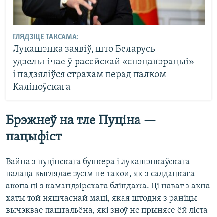
ГЛЯДЗІЦЕ ТАКСАМА:
Лукашэнка заявіў, што Беларусь
удзельнічае ў расейскай «спэцапэрацыі»
і падзяліўся страхам перад палком
Каліноўскага
Брэжнеў на тле Пуціна —
пацыфіст
Вайна з пуцінскага бункера і лукашэнкаўскага
палаца выглядае зусім не такой, як з салдацкага
акопа ці з камандзірскага бліндажа. Ці нават з акна
хаты той няшчаснай маці, якая штодня з раніцы
вычэквае паштальёна, які зноў не прынясе ёй ліста