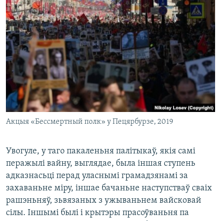
Акцыя «Бессмертный полк» у Пецярбурзе, 2019
Увогуле, у таго пакаленьня палітыкаў, якія самі
перажылі вайну, выглядае, была іншая ступень
адказнасьці перад уласнымі грамадзянамі за
захаваньне міру, іншае бачаньне наступстваў сваіх
рашэньняў, зьвязаных з ужываньнем вайсковай
сілы. Іншымі былі і крытэры прасоўваньня па