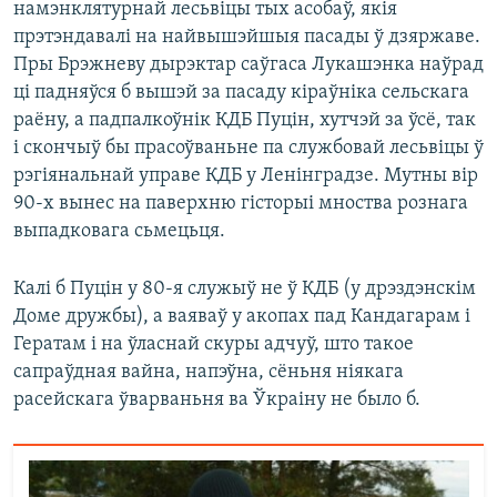
намэнклятурнай лесьвіцы тых асобаў, якія
прэтэндавалі на найвышэйшыя пасады ў дзяржаве.
Пры Брэжневу дырэктар саўгаса Лукашэнка наўрад
ці падняўся б вышэй за пасаду кіраўніка сельскага
раёну, а падпалкоўнік КДБ Пуцін, хутчэй за ўсё, так
і скончыў бы прасоўваньне па службовай лесьвіцы ў
рэгіянальнай управе КДБ у Ленінградзе. Мутны вір
90-х вынес на паверхню гісторыі мноства рознага
выпадковага сьмецьця.
Калі б Пуцін у 80-я служыў не ў КДБ (у дрэздэнскім
Доме дружбы), а ваяваў у акопах пад Кандагарам і
Гератам і на ўласнай скуры адчуў, што такое
сапраўдная вайна, напэўна, сёньня ніякага
расейскага ўварваньня ва Ўкраіну не было б.