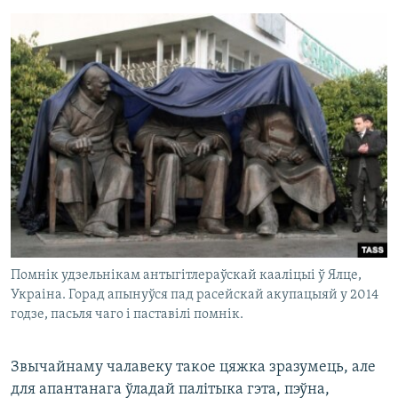
Помнік удзельнікам антыгітлераўскай кааліцыі ў Ялце,
Украіна. Горад апынуўся пад расейскай акупацыяй у 2014
годзе, пасьля чаго і паставілі помнік.
Звычайнаму чалавеку такое цяжка зразумець, але
для апантанага ўладай палітыка гэта, пэўна,