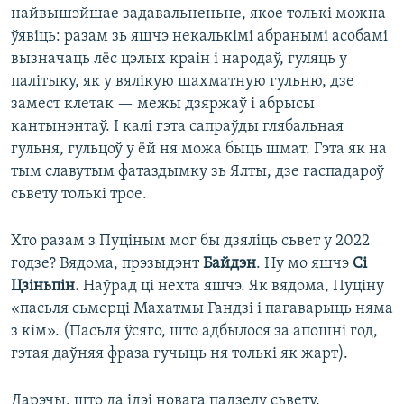
найвышэйшае задавальненьне, якое толькі можна
ўявіць: разам зь яшчэ некалькімі абранымі асобамі
вызначаць лёс цэлых краін і народаў, гуляць у
палітыку, як у вялікую шахматную гульню, дзе
замест клетак — межы дзяржаў і абрысы
кантынэнтаў. І калі гэта сапраўды глябальная
гульня, гульцоў у ёй ня можа быць шмат. Гэта як на
тым славутым фатаздымку зь Ялты, дзе гаспадароў
сьвету толькі трое.
Хто разам з Пуціным мог бы дзяліць сьвет у 2022
годзе? Вядома, прэзыдэнт
Байдэн
. Ну мо яшчэ
Сі
Цзіньпін.
Наўрад ці нехта яшчэ. Як вядома, Пуціну
«пасьля сьмерці Махатмы Гандзі і пагаварыць няма
з кім». (Пасьля ўсяго, што адбылося за апошні год,
гэтая даўняя фраза гучыць ня толькі як жарт).
Дарэчы, што да ідэі новага падзелу сьвету.