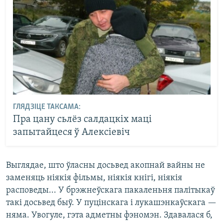
ГЛЯДЗІЦЕ ТАКСАМА:
Пра цану сьлёз салдацкіх маці
запытайцеся ў Алексіевіч
Выглядае, што ўласны досьвед акопнай вайны не
заменяць ніякія фільмы, ніякія кнігі, ніякія
расповеды... У брэжнеўскага пакаленьня палітыкаў
такі досьвед быў. У пуцінскага і лукашэнкаўскага —
няма. Увогуле, гэта адметны фэномэн. Здавалася б,