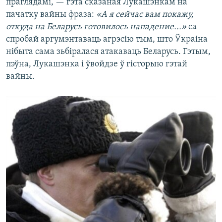
праглядамі, — гэта сказаная Лукашэнкам на
пачатку вайны фраза:
«А я сейчас вам покажу,
откуда на Беларусь готовилось нападение...»
са
спробай аргумэнтаваць агрэсію тым, што Ўкраіна
нібыта сама зьбіралася атакаваць Беларусь. Гэтым,
пэўна, Лукашэнка і ўвойдзе ў гісторыю гэтай
вайны.