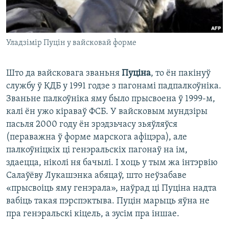
Уладзімір Пуцін у вайсковай форме
Што да вайсковага званьня
Пуціна
, то ён пакінуў
службу ў КДБ у 1991 годзе з пагонамі падпалкоўніка.
Званьне палкоўніка яму было прысвоена ў 1999-м,
калі ён ужо кіраваў ФСБ. У вайсковым мундзіры
пасьля 2000 году ён зрэдзьчасу зьяўляўся
(пераважна ў форме марскога афіцэра), але
палкоўніцкіх ці генэральскіх пагонаў на ім,
здаецца, ніколі ня бачылі. І хоць у тым жа інтэрвію
Салаўёву Лукашэнка абяцаў, што неўзабаве
«прысвоіць яму генэрала», наўрад ці Пуціна надта
вабіць такая пэрспэктыва. Пуцін марыць яўна не
пра генэральскі кіцель, а зусім пра іншае.