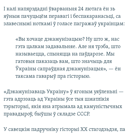
І калі напярэдадні ўварваньня 24 лютага ён зь
яўным пачуцьцём перавагі і беспакаранасьці, са
злавеснымі ноткамі ў голасе пагражаў украінцам:
«Вы хочаце дэкамунізацыю? Ну што ж, нас
гэта цалкам задавальняе. Але ня трэба, што
называецца, спыняцца на паўдарозе. Мы
гатовыя паказаць вам, што значыць для
Ўкраіны сапраўдная дэкамунізацыя», — ён
таксама гаварыў пра гісторыю.
«Дэкамунізаваць Украіну» ў ягоным уяўленьні —
гэта адрэзаць ад Украіны ўсе тыя шматлікія
тэрыторыі, якія яна атрымала ад камуністычных
правадыроў, быўшы ў складзе СССР.
У савецкім падручніку гісторыі ХХ стагодзьдзя, па