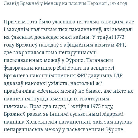
Леанід Брэжнеў у Менску на плошчы Перамогі, 1978 год
Прычым гэта было ўласьціва ня толькі савецкім, але
і заходнім палітыкам тых пакаленьняў, які зьведалі
на ўласным досьведзе жахі вайны. У траўні 1973
году Брэжнеў наведаў з афіцыйным візытам ФРГ,
дзе закраналася тэма непарушнасьці
пасьляваенных межаў у Эўропе. Тагачасны
фэдэральны канцлер Вілі Брант на асьцярогі
Брэжнева наконт імкненьня ФРГ далучыць ГДР
адказаў наколькі ўхіліста, настолькі ж і
прадбачліва: «Вечных межаў не бывае, але ніхто не
павінен імкнуцца зьмяніць іх гвалтоўным
шляхам». Праз два гады, 1 жніўня 1975 году,
Брэжнеў разам зь іншымі сусьветнымі лідэрамі
падпіша Хэльсынскія пагадненьні, якія замацуюць
непарушнасьць межаў у пасьляваеннай Эўропе.