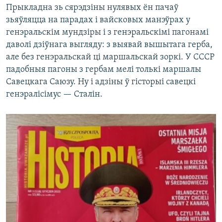
Прыкладна зь сярэдзіны нулявых ён пачаў
зьяўляцца на парадах і вайсковых манэўрах у
генэральскім мундзіры і з генэральскімі пагонамі
даволі дзіўнага выгляду: з выявай вышытага герба,
але без генэральскай ці маршальскай зоркі. У СССР
падобныя пагоны з гербам мелі толькі маршалы
Савецкага Саюзу. Ну і адзіны ў гісторыі савецкі
генэралісімус — Сталін.