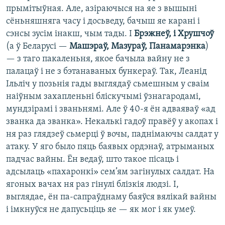
прымітыўная. Але, азіраючыся на яе з вышыні
сёньняшняга часу і досьведу, бачыш яе карані і
сэнсы зусім інакш, чым тады. І
Брэжнеў, і Хрушчоў
(а ў Беларусі —
Машэраў, Мазураў, Панамарэнка
)
— з таго пакаленьня, якое бачыла вайну не з
палацаў і не з бэтанаваных бункераў. Так, Леанід
Ільліч у позьнія гады выглядаў сьмешным у сваім
наіўным захапленьні бліскучымі ўзнагародамі,
мундзірамі і званьнямі. Але ў 40-я ён адваяваў «ад
званка да званка». Некалькі гадоў правёў у акопах і
ня раз глядзеў сьмерці ў вочы, паднімаючы салдат у
атаку. У яго было пяць баявых ордэнаў, атрыманых
падчас вайны. Ён ведаў, што такое пісаць і
адсылаць «пахаронкі» сем’ям загінулых салдат. На
ягоных вачах ня раз гінулі блізкія людзі. І,
выглядае, ён па-сапраўднаму баяўся вялікай вайны
і імкнуўся не дапусьціць яе — як мог і як умеў.