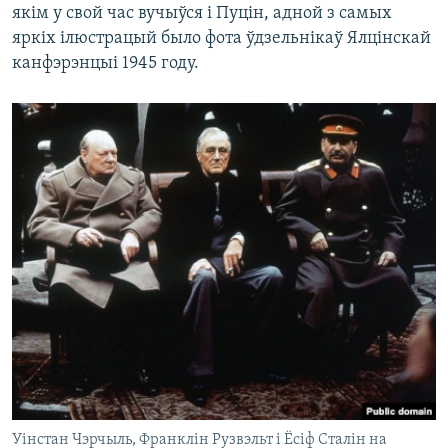
якім у свой час вучыўся і Пуцін, адной з самых
яркіх ілюстрацый было фота ўдзельнікаў Ялцінскай
канфэрэнцыі 1945 году.
Уінстан Чэрчыль, Франклін Рузвэльт і Ёсіф Сталін на