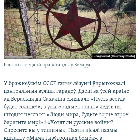
Рэшткі савецкай прапаганды ў Беларусі
У брэжнеўскім СССР гэтыя лёзунгі ўпрыгожвалі
цэнтральныя вуліцы гарадоў. Дзеці ва ўсёй краіне
ад Берасьця да Сахаліна сьпявалі: «Пусть всегда
будет солнце!»; з усіх «радыёкропак» ледзь ня
штодня неслася: «Люди мира, будьте зорче втрое:
берегите мир!» і «Хотят ли русские войны?
Спросите вы у тишины». Паэты пісалі паэмы
кшталту «Мама і нэўтронная бомба», а