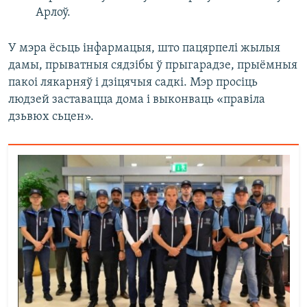
Арлоў.
У мэра ёсьць інфармацыя, што пацярпелі жылыя
дамы, прыватныя сядзібы ў прыгарадзе, прыёмныя
пакоі лякарняў і дзіцячыя садкі. Мэр просіць
людзей заставацца дома і выконваць «правіла
дзьвюх сьцен».