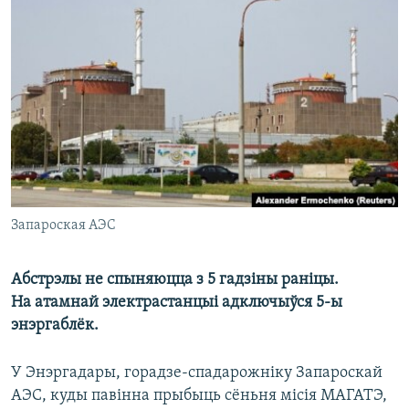
КУЛЬТУРА
МОВА
КАЛЯНДАР
НА ХВАЛЯХ СВАБОДЫ
Запароская АЭС
Абстрэлы не спыняюцца з 5 гадзіны раніцы.
На атамнай электрастанцыі адключыўся 5-ы
энэргаблёк.
У Энэргадары, горадзе-спадарожніку Запароскай
АЭС, куды павінна прыбыць сёньня місія МАГАТЭ,