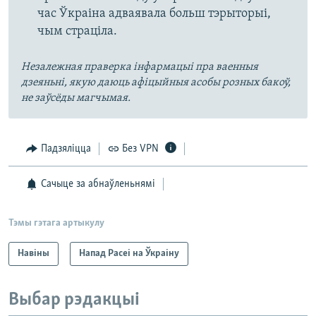
час Ўкраіна адваявала больш тэрыторыі,
чым страціла.
Незалежная праверка інфармацыі пра ваенныя
дзеяньні, якую даюць афіцыйныя асобы розных бакоў,
не заўсёды магчымая.
Падзяліцца
Без VPN
Сачыце за абнаўленьнямі
Тэмы гэтага артыкулу
Навіны
Напад Расеі на Ўкраіну
Выбар рэдакцыі