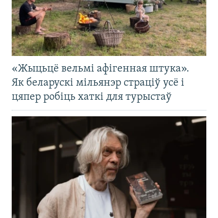
«Жыцьцё вельмі афігенная штука».
Як беларускі мільянэр страціў усё і
цяпер робіць хаткі для турыстаў