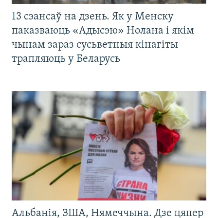
13 сэансаў на дзень. Як у Менску
паказваюць «Адысэю» Нолана і якім
чынам зараз сусьветныя кінагіты
трапляюць у Беларусь
Альбанія, ЗША, Нямеччына. Дзе цяпер