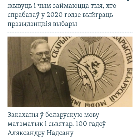
жывуць і чым займаюцца тыя, хто
спрабаваў у 2020 годзе выйграць
прэзыдэнцкія выбары
Закаханы ў беларускую мову
матэматык і сьвятар. 100 гадоў
Аляксандру Надсану