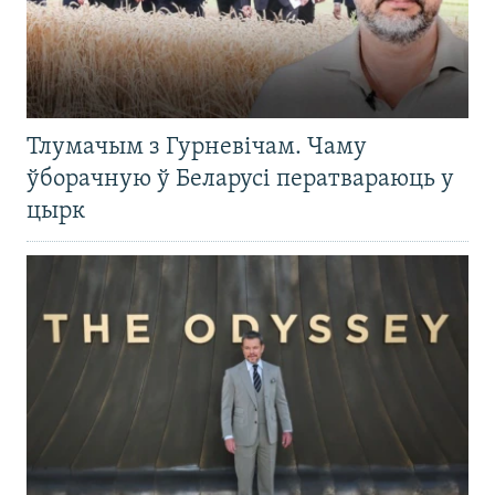
Тлумачым з Гурневічам. Чаму
ўборачную ў Беларусі ператвараюць у
цырк