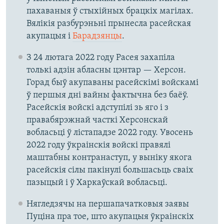
пахаваныя ў стыхійных брацкіх магілах.
Вялікія разбурэньні прынесла расейская
акупацыя і
Барадзянцы
.
З 24 лютага 2022 году Расея захапіла
толькі адзін абласны цэнтар — Херсон.
Горад быў акупаваны расейскімі войскамі
ў першыя дні вайны фактычна без баёў.
Расейскія войскі адступілі зь яго і з
правабярэжнай часткі Херсонскай
вобласьці ў лістападзе 2022 году. Увосень
2022 году ўкраінскія войскі правялі
маштабны контранаступ, у выніку якога
расейскія сілы пакінулі большасьць сваіх
пазыцый і ў Харкаўскай вобласьці.
Нягледзячы на першапачатковыя заявы
Пуціна пра тое, што акупацыя ўкраінскіх