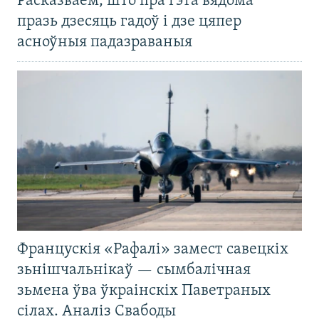
Расказваем, што пра гэта вядома
празь дзесяць гадоў і дзе цяпер
асноўныя падазраваныя
Францускія «Рафалі» замест савецкіх
зьнішчальнікаў — сымбалічная
зьмена ўва ўкраінскіх Паветраных
сілах. Аналіз Свабоды