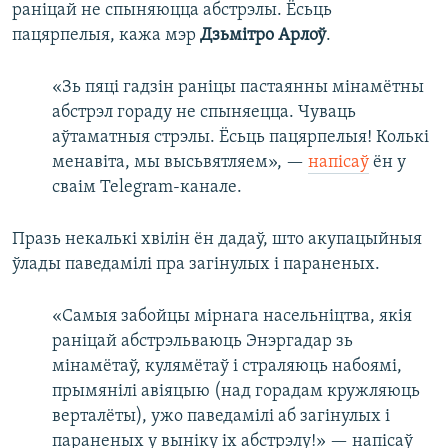
раніцай не спыняюцца абстрэлы. Ёсьць
пацярпелыя, кажа мэр
Дзьмітро Арлоў
.
«Зь пяці гадзін раніцы пастаянны мінамётны
абстрэл гораду не спыняецца. Чуваць
аўтаматныя стрэлы. Ёсьць пацярпелыя! Колькі
менавіта, мы высьвятляем», —
напісаў
ён у
сваім Telegram-канале.
Празь некалькі хвілін ён дадаў, што акупацыйныя
ўлады паведамілі пра загінулых і параненых.
«Самыя забойцы мірнага насельніцтва, якія
раніцай абстрэльваюць Энэргадар зь
мінамётаў, кулямётаў і страляюць набоямі,
прымянілі авіяцыю (над горадам кружляюць
верталёты), ужо паведамілі аб загінулых і
параненых у выніку іх абстрэлу!» — напісаў