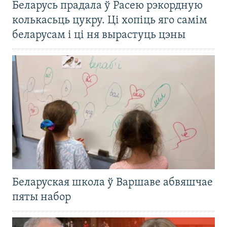
Беларусь прадала ў Расею рэкордную
колькасьць цукру. Ці хопіць яго самім
беларусам і ці ня вырастуць цэны
Беларуская школа ў Варшаве абвяшчае
пяты набор