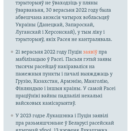
тэрыторыяў не ўваходзіць у пляны
ўварваньня, 30 верасьня 2022 году была
абвешчана анэксія чатырох вобласьцяў
Украіны (Данецкай, Запароскай,
Луганскай і Херсонскай), у тым ліку і
тэрыторыяў, якіх Расея не кантралявала.
21 верасьня 2022 году Пуцін
заявіў
пра
мабілізацыю ў Расеі. Пасьля гэтай заявы
тысячы расейцаў накіраваліся на
памежныя пункты і пачалі выяжджаць у
Грузію, Казахстан, Армэнію, Манголію,
Фінляндыю і іншыя краіны. У самой Расеі
праціўнікі вайны падпалілі некалькі
вайсковых камісарыятаў.
У 2023 годзе Лукашэнка і Пуцін заявілі
пра разьмяшчэньне ў Беларусі расейскай
ядзернай зброі. 13 чэрвеня Лукашэнка