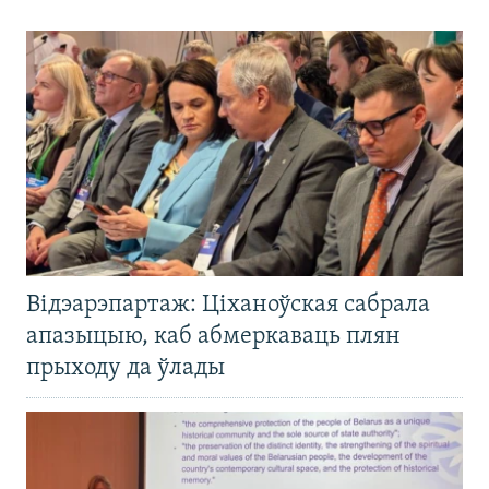
Відэарэпартаж: Ціханоўская сабрала
апазыцыю, каб абмеркаваць плян
прыходу да ўлады