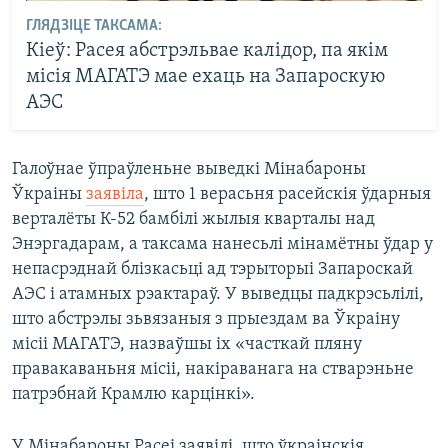
ГЛЯДЗІЦЕ ТАКСАМА:
Кіеў: Расея абстрэльвае калідор, па якім
місія МАГАТЭ мае ехаць на Запароскую
АЭС
Галоўнае ўпраўленьне выведкі Мінабароны
Ўкраіны
заявіла
, што 1 верасьня расейскія ўдарныя
верталёты К-52 бамбілі жылыя кварталы над
Энэргадарам, а таксама нанесьлі мінамётны ўдар у
непасрэднай блізкасьці ад тэрыторыі Запароскай
АЭС і атамных рэактараў. У выведцы падкрэсьлілі,
што абстрэлы зьвязаныя з прыездам ва Ўкраіну
місіі МАГАТЭ, назваўшы іх «часткай пляну
правакаваньня місіі, накіраванага на стварэньне
патрэбнай Крамлю карцінкі».
У Мінабароны Расеі заявілі, што ўкраінскія