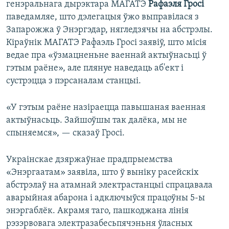
генэральнага дырэктара МАГАТЭ
Рафаэля Гросі
паведамляе, што дэлегацыя ўжо выправілася з
Запарожжа ў Энэргэдар, нягледзячы на абстрэлы.
Кіраўнік МАГАТЭ Рафаэль Гросі заявіў, што місія
ведае пра «ўзмацненьне ваеннай актыўнасьці ў
гэтым раёне», але плянуе наведаць аб'ект і
сустрэцца з пэрсаналам станцыі.
«У гэтым раёне назіраецца павышаная ваенная
актыўнасьць. Зайшоўшы так далёка, мы не
спыняемся», — сказаў Гросі.
Украінскае дзяржаўнае прадпрыемства
«Энэргаатам» заявіла, што ў выніку расейскіх
абстрэлаў на атамнай электрастанцыі спрацавала
аварыйная абарона і адключыўся працоўны 5-ы
энэргаблёк. Акрамя таго, пашкоджана лінія
рэзэрвовага электразабесьпячэньня ўласных