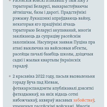
Расейскія войскі атакавалі ў тым ліку з
тэрыторыі Беларусі, выкарыстоўваючы
лётнішчы, базы і дарогі. Прадстаўнікі
рэжыму Лукашэнкі апраўдваюць вайну,
некаторыя яго праціўнікі лічаць
тэрыторыю Беларусі акупаванай, многія
заклікаюць да супраціву расейскім
захопнікам. Насуперак заявам Пуціна пра
атакі выключна на вайсковыя аб’екты,
расейцы пачалі бамбіць школы, дзіцячыя
садкі і жылыя кварталы ўкраінскіх
гарадоў.
2 красавіка 2022 году, пасьля вызваленьня
гораду Буча пад Кіевам,
фотакарэспандэнты апублікавалі дзясяткі
фатаздымкаў, на якіх відаць сотні
нябожчыкаў, ахвяраў масавых
забойстваў
,
учыненых расейскімі войскамі. Многія