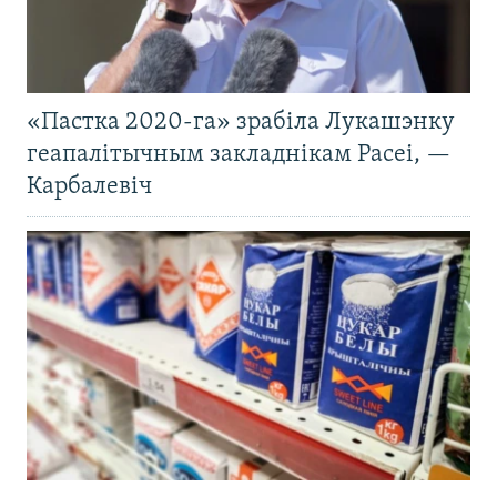
«Пастка 2020-га» зрабіла Лукашэнку
геапалітычным закладнікам Расеі, —
Карбалевіч