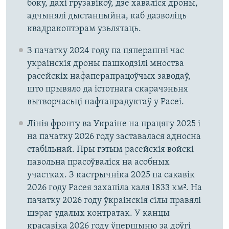
боку, дахі грузавікоў, дзе хаваліся дроны,
адчынялі дыстанцыйна, каб дазволіць
квадракоптэрам узьлятаць.
З пачатку 2024 году па цяперашні час
украінскія дроны пашкодзілі мноства
расейскіх нафаперапрацоўчых заводаў,
што прывяло да істотнага скарачэньня
вытворчасьці нафтапрадуктаў у Расеі.
Лінія фронту ва Украіне на працягу 2025 і
на пачатку 2026 году заставалася адносна
стабільнай. Пры гэтым расейскія войскі
павольна прасоўваліся на асобных
участках. З кастрычніка 2025 па сакавік
2026 году Расея захапіла каля 1833 км². На
пачатку 2026 году ўкраінскія сілы правялі
шэраг удалых контратак. У канцы
красавіка 2026 году ўпершыню за доўгі