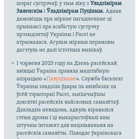
шэраг сустрэчаў, у тым ліку з
Уладзімірам
Зяленскім
і
Ўладзімірам Пуціным.
Аднак
дамовіцца пра мірнае пагадненьне ці
прынамсі пра асабістую сустрэчу
прэзыдэнтаў Украіны і Расеі не
атрымалася. Агулам мірныя перамовы
дагэтуль не далі істотных вынікаў.
1 чэрвеня 2025 году на Дзень расейскай
авіяцыі Ўкраіна правяла маштабную
апэрацыю «
Павуціньне
». Служба бясьпекі
Ўкраіны зладзіла ўдары па авіябазах па
ўсёй тэрыторыі Расеі, зьнішчыўшы
дзясяткі расейскіх вайсковых самалётаў.
Дакладна невядома, адкуль кіраваліся
гэтыя дроны і ці выкарыстоўвалі яны
штучны інтэлект для нацэльваньня на
расейскія самалёты. Паводле ўкраінскага