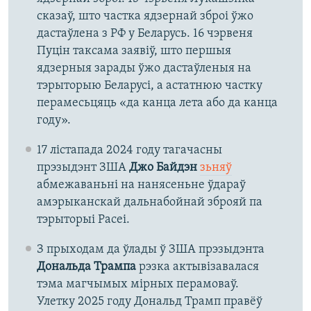
сказаў, што частка ядзернай зброі ўжо
дастаўлена з РФ у Беларусь. 16 чэрвеня
Пуцін таксама заявіў, што першыя
ядзерныя зарады ўжо дастаўленыя на
тэрыторыю Беларусі, а астатнюю частку
перамесьцяць «да канца лета або да канца
году».
17 лістапада 2024 году тагачасны
прэзыдэнт ЗША
Джо Байдэн
зьняў
абмежаваньні на нанясеньне ўдараў
амэрыканскай дальнабойнай зброяй па
тэрыторыі Расеі.
З прыходам да ўлады ў ЗША прэзыдэнта
Дональда Трампа
рэзка актывізавалася
тэма магчымых мірных перамоваў.
Улетку 2025 году Дональд Трамп правёў