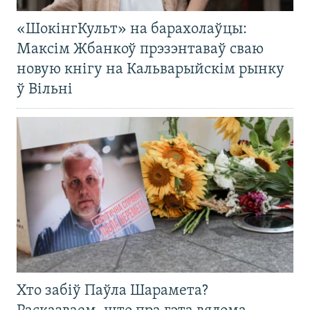
«ШокінгКульт» на барахолаўцы:
Максім Жбанкоў прэзэнтаваў сваю
новую кнігу на Кальварыйскім рынку
ў Вільні
Хто забіў Паўла Шарамета?