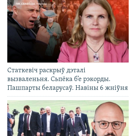
Статкевіч раскрыў дэталі
вызваленьня. Сьпёка б’е рэкорды.
Пашпарты беларусаў. Навіны 6 жніўня