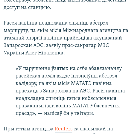
бок спрабуе забясьпечыць міжнароднай дэлегацыі
доступ на станцыю.
Расея павінна неадкладна спыніць абстрэл
маршруту, па якім місія Міжнароднага агенцтва па
атамнай энэргіі павінна прайсьці да акупаванай
Запароскай АЭС, заявіў прэс-сакратар МЗС
Украіны Алег Нікаленка.
«У парушэнне ўзятых на сябе абавязаньняў
расейская армія вядзе інтэнсіўны абстрэл
калідору, па якім місія МАГАТЭ павінна
праехаць з Запарожжа на АЭС. Расія павінна
неадкладна спыніць гэтыя небясьпечныя
правакацыі і дазволіць МАГАТЭ бясьпечны
праезд», — напісаў ён у твітары.
Пры гэтым агенцтва
Reuters
са спасылкай на