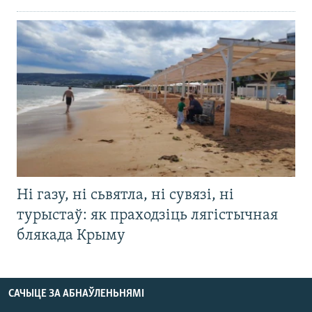
Ні газу, ні сьвятла, ні сувязі, ні
турыстаў: як праходзіць лягістычная
блякада Крыму
САЧЫЦЕ ЗА АБНАЎЛЕНЬНЯМІ