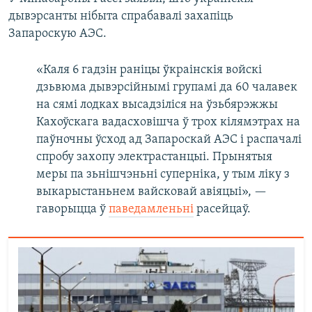
дывэрсанты нібыта спрабавалі захапіць
Запароскую АЭС.
«Каля 6 гадзін раніцы ўкраінскія войскі
дзьвюма дывэрсійнымі групамі да 60 чалавек
на сямі лодках высадзіліся на ўзьбярэжжы
Кахоўскага вадасховішча ў трох кілямэтрах на
паўночны ўсход ад Запароскай АЭС і распачалі
спробу захопу электрастанцыі. Прынятыя
меры па зьнішчэньні суперніка, у тым ліку з
выкарыстаньнем вайсковай авіяцыі», —
гаворыцца ў
паведамленьні
расейцаў.