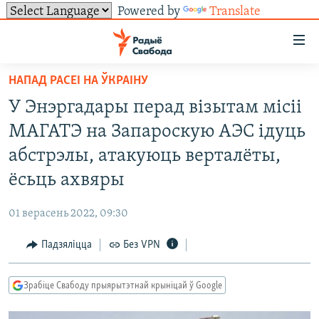
Powered by
Translate
Лінкі
ўнівэрсальнага
доступу
НАПАД РАСЕІ НА ЎКРАІНУ
НАВІНЫ
Перайсьці
У Энэргадары перад візытам місіі
да
ТОЛЬКІ НА СВАБОДЗЕ
УСЕ НАВІНЫ
МАГАТЭ на Запароскую АЭС ідуць
галоўнага
СУВЯЗЬ
ВІДЭА І ФОТА
ТЭСТЫ
зьместу
абстрэлы, атакуюць верталёты,
Перайсьці
ПАДПІСАЦЦА
ЛЮДЗІ
БЛОГІ
АБЫСЬЦІ БЛЯКАВАНЬНЕ
ёсьць ахвяры
да
ПАЛІТЫКА
ГІСТОРЫЯ НА СВАБОДЗЕ
ПАДЗЯЛІЦЦА ІНФАРМАЦЫЯЙ
RSS
галоўнай
САЧЫЦЕ ЗА АБНАЎЛЕНЬНЯМІ
01 верасень 2022, 09:30
навігацыі
ЭКАНОМІКА
ПАДКАСТЫ
ПАДКАСТЫ
Перайсьці
Падзяліцца
Без VPN
ВАЙНА
КНІГІ
FACEBOOK
да
БЕЛАРУСЫ НА ВАЙНЕ
АЎДЫЁКНІГІ
TWITTER
пошуку
Зрабіце Свабоду прыярытэтнай крыніцай ў Google
ПАЛІТВЯЗЬНІ
PREMIUM
Усе сайты РС/РСЭ