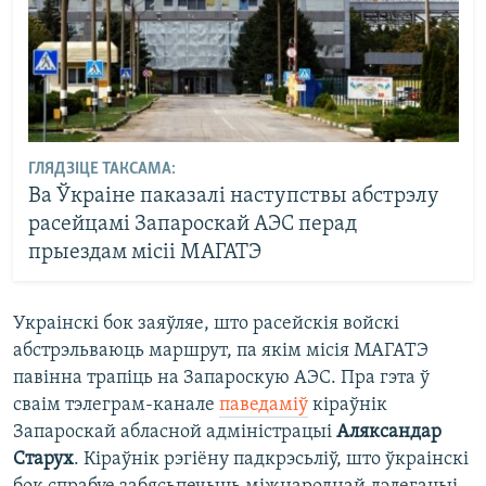
ГЛЯДЗІЦЕ ТАКСАМА:
Ва Ўкраіне паказалі наступствы абстрэлу
расейцамі Запароскай АЭС перад
прыездам місіі МАГАТЭ
Украінскі бок заяўляе, што расейскія войскі
абстрэльваюць маршрут, па якім місія МАГАТЭ
павінна трапіць на Запароскую АЭС. Пра гэта ў
сваім тэлеграм-канале
паведаміў
кіраўнік
Запароскай абласной адміністрацыі
Аляксандар
Старух
. Кіраўнік рэгіёну падкрэсьліў, што ўкраінскі