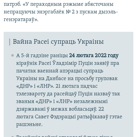
патрэб. «У пераходным рэжыме абясточаны
непрацуючы энэргаблёк № 2 з пускам дызэль-
генэратараў».
Вайна Расеі супраць Украіны
А 5-й гадзіне раніцы
24 лютага 2022 году
кіраўнік Расеі Ўладзімір Пуцін заявіў пра
пачатак ваеннай апэрацыі супраць
Украіны на Данбасе на просьбу груповак
«ДНР» і «ЛНР». 21 лютага падчас
тэлезвароту да расейцаў Пуцін назваў так
званыя «ДНР» і «ЛНР» незалежнымі
дзяржавамі ў межах вобласьцяў. 22
лютага Савет Фэдэрацыі ратыфікаваў гэтае
рашэньне.