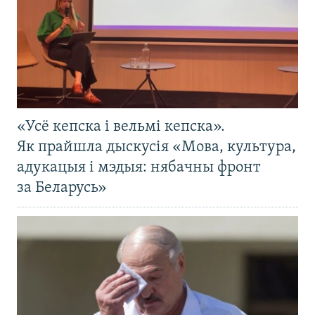
«Усё кепска і вельмі кепска».
Як прайшла дыскусія «Мова, культура,
адукацыя і мэдыя: нябачны фронт
за Беларусь»