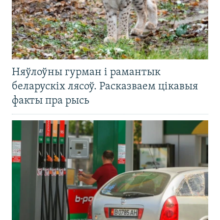
Няўлоўны гурман і рамантык
беларускіх лясоў. Расказваем цікавыя
факты пра рысь