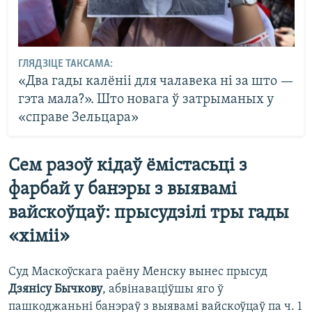
ГЛЯДЗІЦЕ ТАКСАМА:
«Два гады калёніі для чалавека ні за што —
гэта мала?». Што новага ў затрыманых у
«справе Зельцара»
Сем разоў кідаў ёмістасьці з
фарбай у банэры з выявамі
вайскоўцаў: прысудзілі тры гады
«хіміі»
Суд Маскоўскага раёну Менску вынес прысуд
Дзянісу Бычкову
, абвінаваціўшы яго ў
пашкоджаньні банэраў з выявамі вайскоўцаў па ч. 1