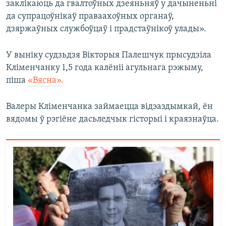
заклікаюць да гвалтоўных дзеяньняў у дачыненьні
да супрацоўнікаў праваахоўных органаў,
дзяржаўных службоўцаў і прадстаўнікоў улады».
У выніку судзьдзя Вікторыя Палешчук прысудзіла
Кліменчанку 1,5 года калёніі агульнага рэжыму,
піша
«Вясна».
Валеры Кліменчанка займаецца відэаздымкай, ён
вядомы ў рэгіёне дасьледчык гісторыі і краязнаўца.