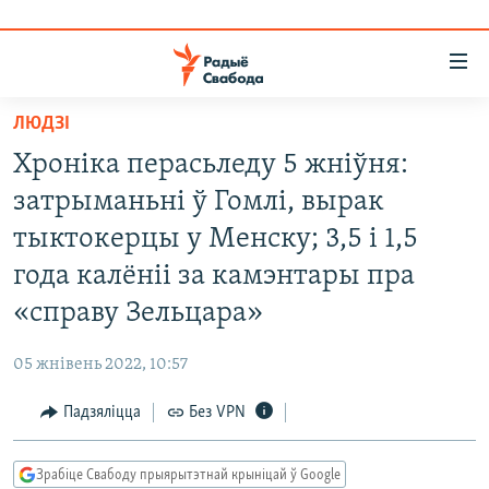
Лінкі
ўнівэрсальнага
доступу
ЛЮДЗІ
НАВІНЫ
Перайсьці
Хроніка перасьледу 5 жніўня:
да
ТОЛЬКІ НА СВАБОДЗЕ
УСЕ НАВІНЫ
затрыманьні ў Гомлі, вырак
галоўнага
СУВЯЗЬ
ВІДЭА І ФОТА
ТЭСТЫ
зьместу
тыктокерцы у Менску; 3,5 і 1,5
Перайсьці
ПАДПІСАЦЦА
ЛЮДЗІ
БЛОГІ
АБЫСЬЦІ БЛЯКАВАНЬНЕ
года калёніі за камэнтары пра
да
ПАЛІТЫКА
ГІСТОРЫЯ НА СВАБОДЗЕ
ПАДЗЯЛІЦЦА ІНФАРМАЦЫЯЙ
RSS
«справу Зельцара»
галоўнай
САЧЫЦЕ ЗА АБНАЎЛЕНЬНЯМІ
навігацыі
ЭКАНОМІКА
ПАДКАСТЫ
ПАДКАСТЫ
05 жнівень 2022, 10:57
Перайсьці
ВАЙНА
КНІГІ
FACEBOOK
да
Падзяліцца
Без VPN
БЕЛАРУСЫ НА ВАЙНЕ
АЎДЫЁКНІГІ
TWITTER
пошуку
ПАЛІТВЯЗЬНІ
PREMIUM
Усе сайты РС/РСЭ
Зрабіце Свабоду прыярытэтнай крыніцай ў Google