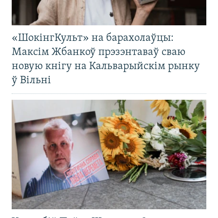
«ШокінгКульт» на барахолаўцы:
Максім Жбанкоў прэзэнтаваў сваю
новую кнігу на Кальварыйскім рынку
ў Вільні