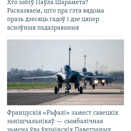
Хто забіў Паўла Шарамета?
Расказваем, што пра гэта вядома
празь дзесяць гадоў і дзе цяпер
асноўныя падазраваныя
Францускія «Рафалі» замест савецкіх
зьнішчальнікаў — сымбалічная
зьмена ўва ўкраінскіх Паветраных