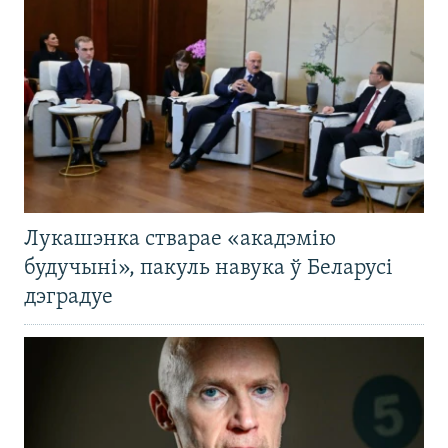
Лукашэнка стварае «акадэмію
будучыні», пакуль навука ў Беларусі
дэградуе