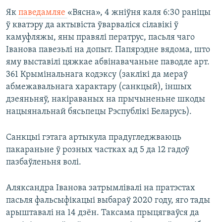
Як
паведамляе
«Вясна», 4 жніўня каля 6:30 раніцы
ў кватэру да актывіста ўварваліся сілавікі ў
камуфляжы, яны правялі ператрус, пасьля чаго
Іванова павезьлі на допыт. Папярэдне вядома, што
яму выставілі цяжкае абвінавачаньне паводле арт.
361 Крымінальнага кодэксу (заклікі да мераў
абмежавальнага характару (санкцый), іншых
дзеяньняў, накіраваных на прычыненьне шкоды
нацыянальнай бясьпецы Рэспублікі Беларусь).
Санкцыі гэтага артыкула прадугледжваюць
пакараньне ў розных частках ад 5 да 12 гадоў
пазбаўленьня волі.
Аляксандра Іванова затрымлівалі на пратэстах
пасьля фальсыфікацыі выбараў 2020 году, яго тады
арыштавалі на 14 дзён. Таксама прыцягваўся да