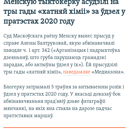
Менскую тыктокерку асудзілі на
тры гады «хатняй хіміі» за ўдзел у
пратэстах 2020 году
Суд Маскоўскага раёну Менску вынес прысуд у
справе Алены Балтруковай, якую абвінавачвалі
паводле ч. 1 арт. 342 («Арганізацыя і падрыхтоўка
дзеяньняў, што груба парушаюць грамадзкі
парадак, або актыўны ўдзел у іх»). Ёй прысудзілі
тры гады «хатняй хіміі»,
паведамляе
«Медиазона».
Блогерку затрымалі 5 траўня за антываенны ролік і
ўдзел у пратэстах 2020 году. У якасьці доказаў бок
абвінавачваньня прад'явіў дзьве фатаграфіі
мянчанкі, на якіх яна стаяла на дарозе падчас
пратэставых маршаў.