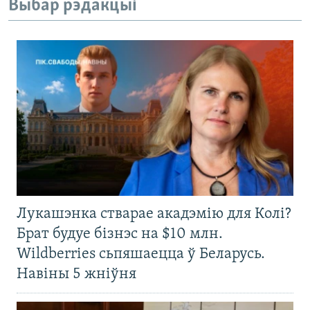
Выбар рэдакцыі
Лукашэнка стварае акадэмію для Колі?
Брат будуе бізнэс на $10 млн.
Wildberries сьпяшаецца ў Беларусь.
Навіны 5 жніўня