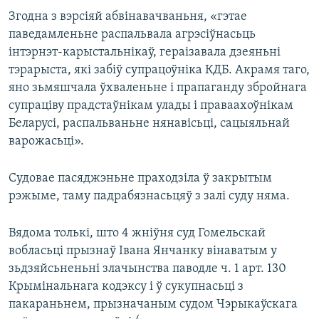
Згодна з вэрсіяй абвінавачваньня, «гэтае
паведамленьне распальвала агрэсіўнасьць
інтэрнэт-карыстальнікаў, гераізавала дзеяньні
тэрарыста, які забіў супрацоўніка КДБ. Акрамя таго,
яно зьмяшчала ўхваленьне і прапаганду збройнага
супраціву прадстаўнікам улады і праваахоўнікам
Беларусі, распальваньне нянавісьці, сацыяльнай
варожасьці».
Судовае пасяджэньне праходзіла ў закрытым
рэжыме, таму падрабязнасьцяў з залі суду няма.
Вядома толькі, што 4 жніўня суд Гомельскай
вобласьці прызнаў Івана Янчанку вінаватым у
зьдзяйсьненьні злачынства паводле ч. 1 арт. 130
Крымінальнага кодэксу і ў сукупнасьці з
пакараньнем, прызначаным судом Чэрыкаўскага