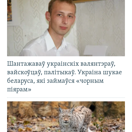
Шантажаваў украінскіх валянтэраў,
вайскоўцаў, палітыкаў. Украіна шукае
беларуса, які займаўся «чорным
піярам»