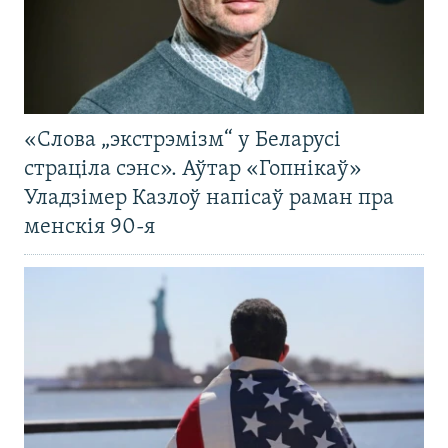
«Слова „экстрэмізм“ у Беларусі
страціла сэнс». Аўтар «Гопнікаў»
Уладзімер Казлоў напісаў раман пра
менскія 90-я