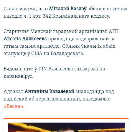
Стала вядома, што
Мікалай Казлоў
абвінавачваецца
паводле ч. 1 арт. 342 Крымінальнага кодэксу.
Старшыня Менскай гарадзкой арганізацыі АГП
Аксана Аляксеева
праходзіць падазраванай па
гэтым самым артыкуле. Сёньня ўначы іх абаіх
этапуюць у СІЗА на Валадарскага.
Вядома, што ў ІЧУ Аляксеева захварэла на
каранавірус.
Адвакат
Антаніны Кавалёвай
знаходзіцца пад
падпіскай аб неразгалошваньні, паведамляе
«Вясна».