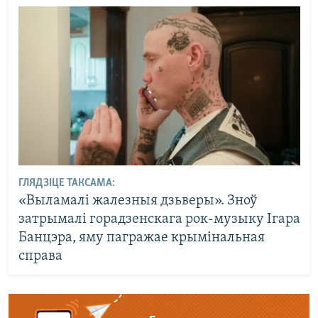
ГЛЯДЗІЦЕ ТАКСАМА:
«Выламалі жалезныя дзьверы». Зноў
затрымалі горадзенскага рок-музыку Ігара
Банцэра, яму пагражае крымінальная
справа