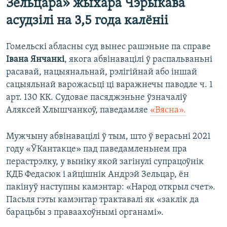
Зельцара» жыхара Чэрыкава
асудзілі на 3,5 года калёніі
Гомельскі абласны суд вынес рашэньне па справе
Івана Янчанкі
, якога абвінавацілі ў распальваньні
расавай, нацыянальнай, рэлігійнай або іншай
сацыяльнай варожасьці ці варажнечы паводле ч. 1
арт. 130 КК. Судовае пасяджэньне ўзначаліў
Аляксей Хлышчанкоў, паведамляе
«Вясна».
Мужчыну абвінавацілі ў тым, што ў верасьні 2021
году «ЎКантакце» пад паведамленьнем пра
перастрэлку, у выніку якой загінулі супрацоўнік
КДБ Федасюк і айцішнік Андрэй Зельцар, ён
пакінуў наступны камэнтар: «Народ открыл счет».
Пасьля гэты камэнтар трактавалі як «заклік да
барацьбы з праваахоўнымі органамі».