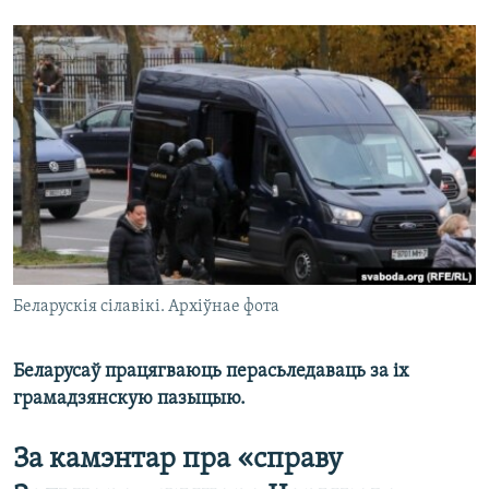
КУЛЬТУРА
МОВА
КАЛЯНДАР
НА ХВАЛЯХ СВАБОДЫ
Беларускія сілавікі. Архіўнае фота
Беларусаў працягваюць перасьледаваць за іх
грамадзянскую пазыцыю.
За камэнтар пра «справу