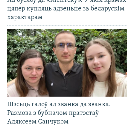
Ад буслоў да «Ментску». У якіх крамах
цяпер купляць адзеньне зь беларускім
характарам
Шэсьць гадоў ад званка да званка.
Размова з бубначом пратэстаў
Аляксеем Санчуком