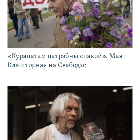
«Курапатам патрэбны спакой». Мая
Кляшторная на Свабодзе