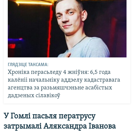
ГЛЯДЗІЦЕ ТАКСАМА:
Хроніка перасьледу 4 жніўня: 6,5 года
калёніі начальніку аддзелу кадастравага
агенцтва за разьмяшчэньне асабістых
дадзеных сілавікоў
У Гомлі пасьля ператрусу
затрымалі Аляксандра Іванова