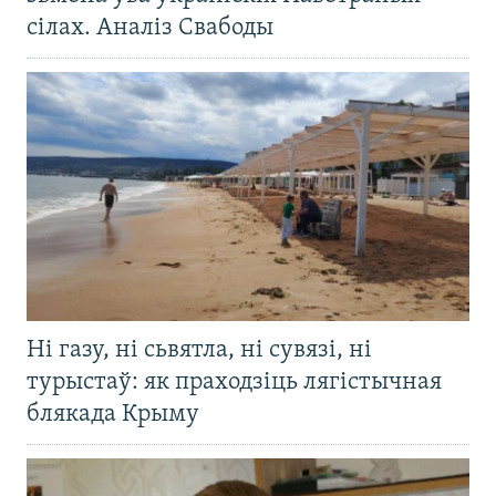
сілах. Аналіз Свабоды
Ні газу, ні сьвятла, ні сувязі, ні
турыстаў: як праходзіць лягістычная
блякада Крыму