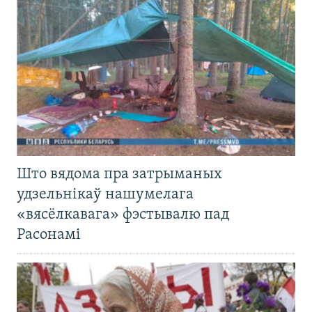
Што вядома пра затрыманых
удзельнікаў нашумелага
«вясёлкавага» фэстывалю пад
Расонамі