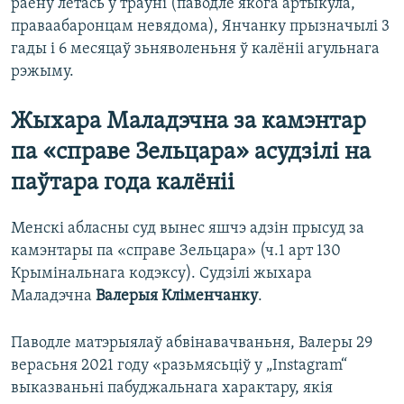
раёну летась у траўні (паводле якога артыкула,
праваабаронцам невядома), Янчанку прызначылі 3
гады і 6 месяцаў зьняволеньня ў калёніі агульнага
рэжыму.
Жыхара Маладэчна за камэнтар
па «справе Зельцара» асудзілі на
паўтара года калёніі
Менскі абласны суд вынес яшчэ адзін прысуд за
камэнтары па «справе Зельцара» (ч.1 арт 130
Крымінальнага кодэксу). Судзілі жыхара
Маладэчна
Валерыя Кліменчанку
.
Паводле матэрыялаў абвінавачваньня, Валеры 29
верасьня 2021 году «разьмясьціў у „Instagram“
выказваньні пабуджальнага характару, якія