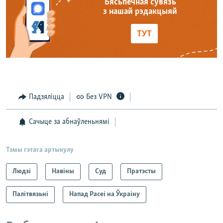
Бясьпечная сувязь
з нашай рэдакцыяй
ТУТ
Падзяліцца
Без VPN
Сачыце за абнаўленьнямі
Тэмы гэтага артыкулу
Людзі
Навіны
Суд
Пратэсты
Палітвязьні
Напад Расеі на Ўкраіну