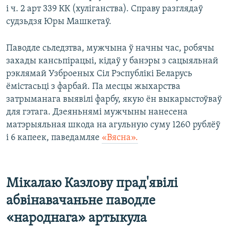
і ч. 2 арт 339 КК (хуліганства). Справу разглядаў
судзьдзя Юры Машкетаў.
Паводле сьледзтва, мужчына ў начны час, робячы
захады кансьпірацыі, кідаў у банэры з сацыяльнай
рэклямай Узброеных Сіл Рэспублікі Беларусь
ёмістасьці з фарбай. Па месцы жыхарства
затрыманага выявілі фарбу, якую ён выкарыстоўваў
для гэтага. Дзеяньнямі мужчыны нанесена
матэрыяльная шкода на агульную суму 1260 рублёў
і 6 капеек, паведамляе
«Вясна».
Мікалаю Казлову прад'явілі
абвінавачаньне паводле
«народнага» артыкула