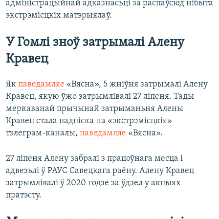
адміністрацыйнай адказнасьці за распаўсюд нібыта
экстрэмісцкіх матэрыялаў.
У Гомлі зноў затрымалі Алену
Кравец
Як
паведамляе
«Вясна», 5 жніўня затрымалі Алену
Кравец, якую ўжо затрымлівалі 27 ліпеня. Тады
меркаванай прычынай затрыманьня Алены
Кравец стала падпіска на «экстрэмісцкія»
тэлеграм-каналы,
паведамляе
«Вясна».
27 ліпеня Алену забралі з працоўнага месца і
адвезьлі ў РАУС Савецкага раёну. Алену Кравец
затрымлівалі ў 2020 годзе за ўдзел у акцыях
пратэсту.