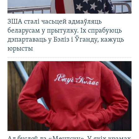
ЗША сталі часьцей адмаўляць
беларусам у прытулку. Іх спрабуюць
дэпартаваць у Бэліз і Ўганду, кажуць
юрысты