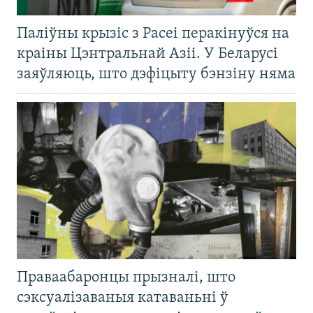
Паліўны крызіс з Расеі перакінуўся на
краіны Цэнтральнай Азіі. У Беларусі
заяўляюць, што дэфіцыту бэнзіну няма
Праваабаронцы прызналі, што
сэксуалізаваныя катаваньні ў