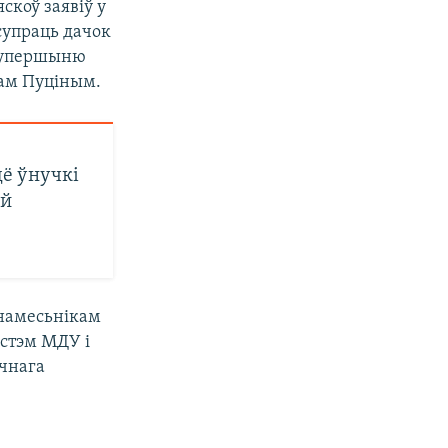
скоў заявіў у
супраць дачок
, упершыню
там Пуціным.
ё ўнучкі
ой
 намесьнікам
стэм МДУ і
чнага