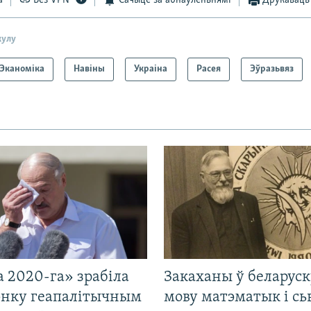
а
Без VPN
Сачыце за абнаўленьнямі
Друкаваць
кулу
Эканоміка
Навіны
Украіна
Расея
Эўразьвяз
 2020-га» зрабіла
Закаханы ў беларус
нку геапалітычным
мову матэматык і сь