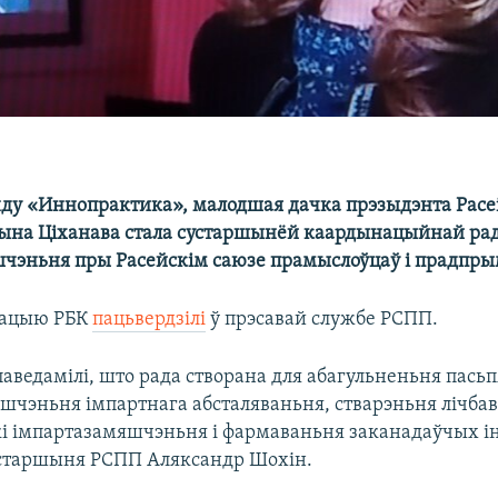
нду «Иннопрактика», малодшая дачка прэзыдэнта Расеі
ына Ціханава стала сустаршынёй каардынацыйнай рад
чэньня пры Расейскім саюзе прамыслоўцаў і прадпры
мацыю РБК
пацьвердзілі
ў прэсавай службе РСПП.
паведамілі, што рада створана для абагульненьня пась
шчэньня імпартнага абсталяваньня, стварэньня лічбав
і імпартазамяшчэньня і фармаваньня заканадаўчых і
 старшыня РСПП Аляксандр Шохін.