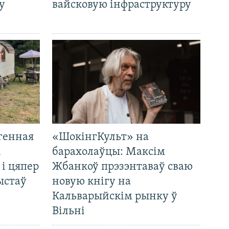
у
вайсковую інфраструктуру
генная
«ШокінгКульт» на
і
барахолаўцы: Максім
 і цяпер
Жбанкоў прэзэнтаваў сваю
ыстаў
новую кнігу на
Кальварыйскім рынку ў
Вільні