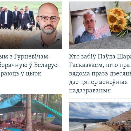
ым з Гурневічам.
Хто забіў Паўла Шар
борачную ў Беларусі
Расказваем, што пра
араюць у цырк
вядома празь дзесяць
дзе цяпер асноўныя
падазраваныя