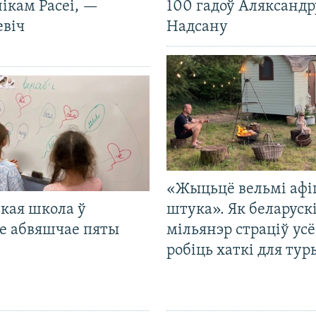
ікам Расеі, —
100 гадоў Аляксандр
евіч
Надсану
«Жыцьцё вельмі афі
кая школа ў
штука». Як беларуск
е абвяшчае пяты
мільянэр страціў усё
робіць хаткі для тур