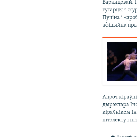
Варанцовай. 
гутарцы з жу
Пуціна і «зр
афіцыйна пры
Апроч кіраўн
дырэктара Ін
кіраўніком І
інтэлекту і і