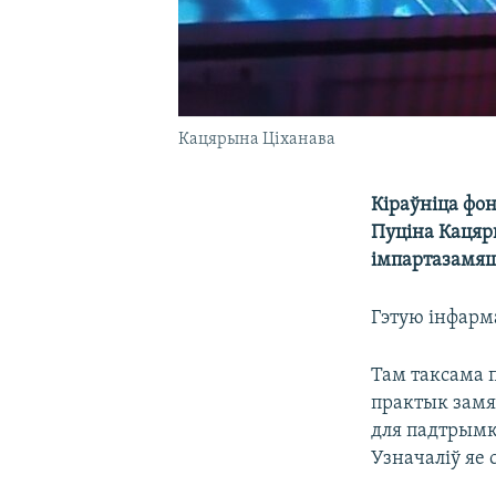
Кацярына Ціханава
Кіраўніца фо
Пуціна Кацяр
імпартазамяш
Гэтую інфар
Там таксама 
практык замя
для падтрымк
Узначаліў яе