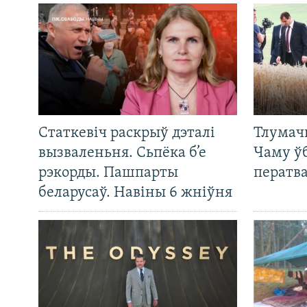
Статкевіч раскрыў дэталі
Тлумач
вызваленьня. Сьпёка б’е
Чаму ў
рэкорды. Пашпарты
ператв
беларусаў. Навіны 6 жніўня