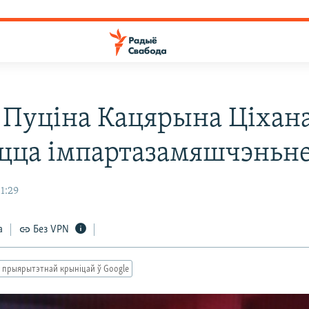
 Пуціна Кацярына Ціхан
цца імпартазамяшчэньн
11:29
а
Без VPN
 прыярытэтнай крыніцай ў Google