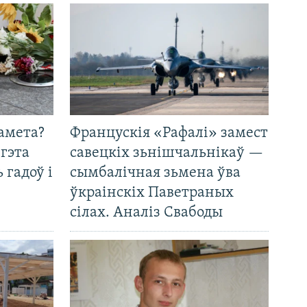
амета?
Францускія «Рафалі» замест
 гэта
савецкіх зьнішчальнікаў —
 гадоў і
сымбалічная зьмена ўва
ўкраінскіх Паветраных
сілах. Аналіз Свабоды