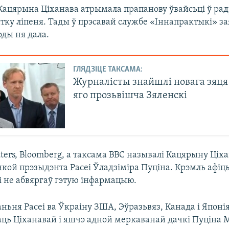
Кацярына Ціханава атрымала прапанову ўвайсьці ў раду
тку ліпеня. Тады ў прэсавай службе «Іннапрактыкі» за
оды ня дала.
ГЛЯДЗІЦЕ ТАКСАМА:
Журналісты знайшлі новага зяця
яго прозьвішча Зяленскі
ers, Bloomberg, а таксама ВВС называлі Кацярыну Ціх
кой прэзыдэнта Расеі Ўладзіміра Пуціна. Крэмль афіц
і не абвяргаў гэтую інфармацыю.
ньня Расеі ва Ўкраіну ЗША, Эўразьвяз, Канада і Японія
аць Ціханавай і яшчэ адной меркаванай дачкі Пуціна 