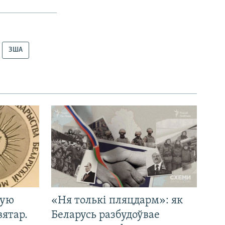
ЗША
кую
«Ня толькі пляцдарм»: як
вятар.
Беларусь разбудоўвае