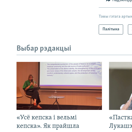
Падзяліцц
Тэмы гэтага арты
Палітыка
Выбар рэдакцыі
«Усё кепска і вельмі
«Пастка
кепска». Як прайшла
Лукашэ