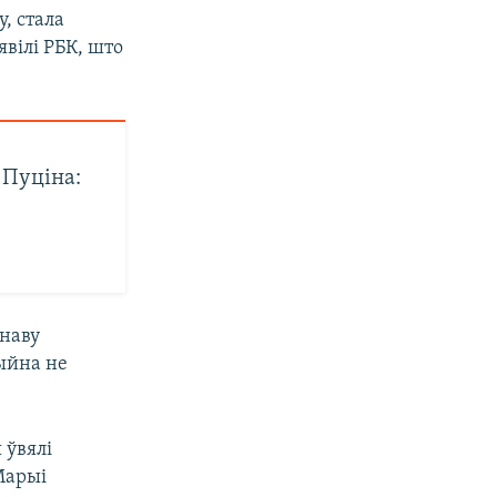
, стала
явілі РБК, што
 Пуціна:
анаву
ыйна не
 ўвялі
Марыі