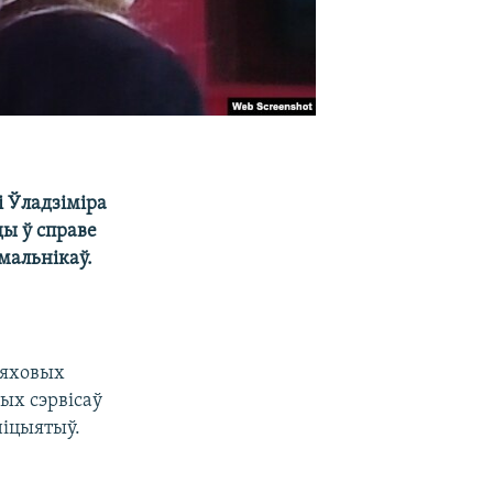
 Ўладзіміра
ы ў справе
мальнікаў.
пяховых
ых сэрвісаў
ніцыятыў.