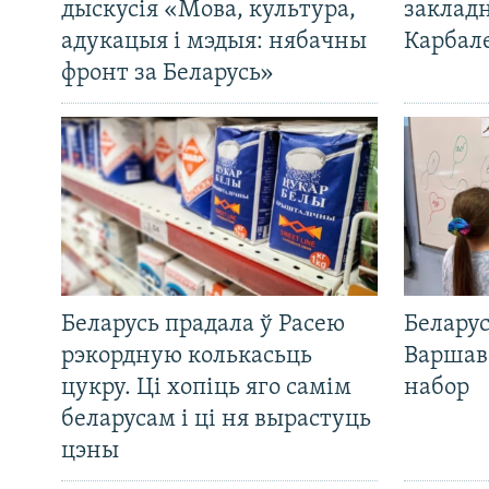
дыскусія «Мова, культура,
закладн
адукацыя і мэдыя: нябачны
Карбал
фронт за Беларусь»
Беларусь прадала ў Расею
Беларус
рэкордную колькасьць
Варшав
цукру. Ці хопіць яго самім
набор
беларусам і ці ня вырастуць
цэны