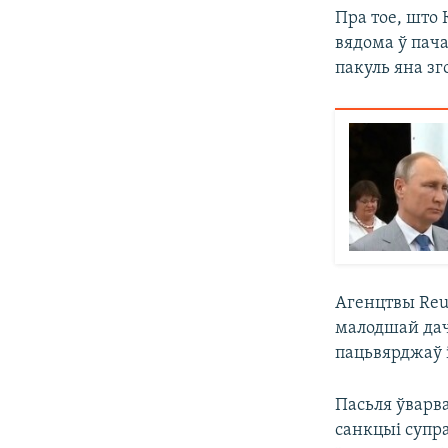
Пра тое, што 
вядома ў пача
пакуль яна зг
Агенцтвы Reut
малодшай дач
пацьвярджаў 
Пасьля ўварва
санкцыі супр