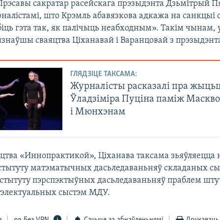
Прэсавы сакратар расейскага прэзыдэнта Дзьмітрый Пя
рналістамі, што Крэмль абавязкова адкажа на санкцыі 
обіць гэта так, як палічыць неабходным». Такім чынам
знаўшы сваяцтва Ціханавай і Варанцовай з прэзыдэн
ГЛЯДЗІЦЕ ТАКСАМА:
Журналісты расказалі пра жыцьц
Ўладзіміра Пуціна паміж Маскв
і Мюнхэнам
іцтва «Иннопрактикой», Ціханава таксама зьяўляецца
стытуту матэматычных дасьледаваньняў складаных сы
нстытуту пэрспэктыўных дасьледаваньняў праблем шту
нтэлектуальных сыстэм МДУ.