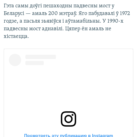
Гэта самы доўгі пешаходны падвесны мост у
Беларусі — амаль 200 мэтраў. Яго пабудавалі ў 1972
годзе, а пасьля зьявіўся і аўтамабільны. У 1990-х
падвесны мост аднавілі. Цяпер ён амаль не
хістаецца.