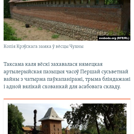
Копія Крэўскага замка ў вёсцы Чухны
Таксама каля вёскі захавалася нямецкая
артылерыйская пазыцыя часоў Першай сусьветнай
вайны з чатырма паўкапанірамі, трыма бліндажамі
і адной вялікай схованкай для асабовага складу.