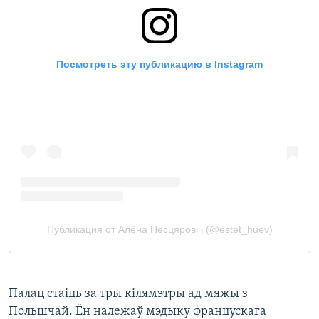
Палац стаіць за тры кілямэтры ад мяжы з
Польшчай. Ён належаў мэдыку францускага