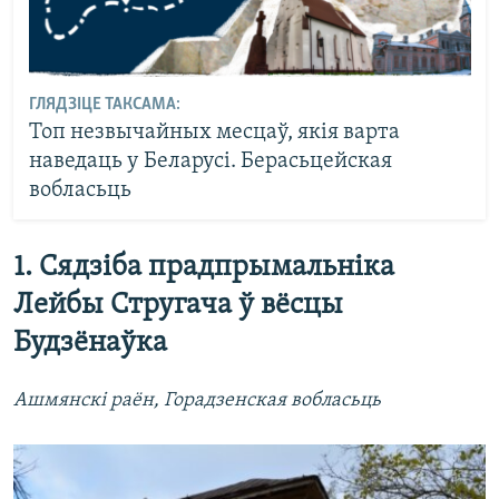
ГЛЯДЗІЦЕ ТАКСАМА:
Топ незвычайных месцаў, якія варта
наведаць у Беларусі. Берасьцейская
вобласьць
1. Сядзіба прадпрымальніка
Лейбы Стругача ў вёсцы
Будзёнаўка
Ашмянскі раён, Горадзенская вобласьць