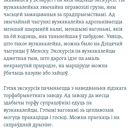
захаваліся ў Беларусі і па якіх ладзяць экскурсіі. Па
вузкакалейках звычайна перавозілі грузы, яны
часьцей замацаваныя за прадпрыемствамі. Ад
звычайнай чыгункі вузкакалейка адрозьніваецца
меншай шырынёй каляі, меншымі вагонамі, якія
па ёй ходзяць, яна таньнейшая ў пабудове. Уявіць,
што такое вузкакалейка, можна было на Дзіцячай
чыгунцы ў Менску. Экскурсія па вузкакалейцы
адметная тым, што дарога ідзе па амаль
некранутай прыродзе, на маршруце можна
ўбачыць казулю або зайцоў.
Гэтая экскурсія пачынаецца з наведваньня лідзкага
торфабрыкетнага заводу. Ад заводу да месца
здабычы торфу супрацоўнікі едуць па
вузкакалейцы. Гэтымі вагонамі зь цеплавозам
могуць пракаціцца і госьці. Можна праехаць і на
сапраўднай дрызіне.