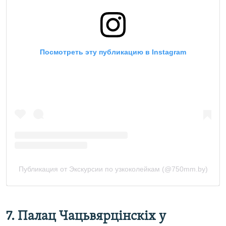
7. Палац Чацьвярцінскіх у