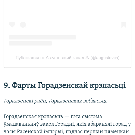
9. Фарты Горадзенскай крэпасьці
Горадзенскі раён, Горадзенская вобласьць
Горадзенская крэпасьць — гэта сыстэма
ўмацаваньняў вакол Горадні, якія абаранялі горад у
часы Расейскай імпэрыі, падчас першай нямецкай