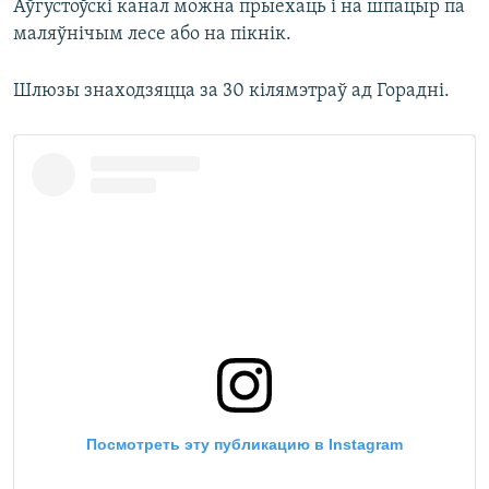
Аўгустоўскі канал можна прыехаць і на шпацыр па
маляўнічым лесе або на пікнік.
Шлюзы знаходзяцца за 30 кілямэтраў ад Горадні.