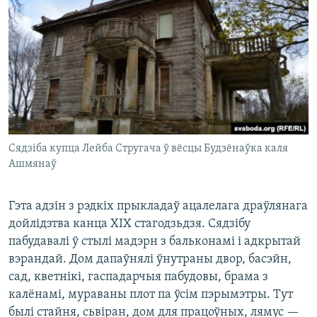
Сядзіба купца Лейба Стругача ў вёсцы Будзёнаўка каля
Ашмянаў
Гэта адзін з рэдкіх прыкладаў ацалелага драўлянага
дойлідзтва канца ХІХ стагодзьдзя. Сядзібу
пабудавалі ў стылі мадэрн з бальконамі і адкрытай
вэрандай. Дом дапаўнялі ўнутраны двор, басэйн,
сад, кветнікі, гаспадарчыя пабудовы, брама з
калёнамі, мураваны плот па ўсім пэрымэтры. Тут
былі стайня, сьвіран, дом для працоўных, лямус —