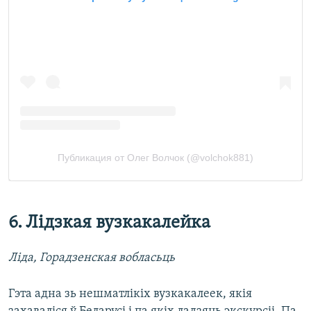
6. Лідзкая вузкакалейка
Ліда, Горадзенская вобласьць
Гэта адна зь нешматлікіх вузкакалеек, якія