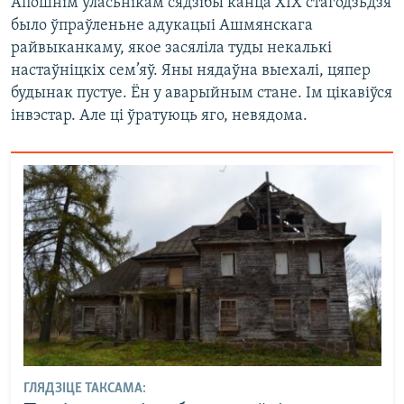
Апошнім уласьнікам сядзібы канца ХІХ стагодзьдзя
было ўпраўленьне адукацыі Ашмянскага
райвыканкаму, якое засяліла туды некалькі
настаўніцкіх сем’яў. Яны нядаўна выехалі, цяпер
будынак пустуе. Ён у аварыйным стане. Ім цікавіўся
інвэстар. Але ці ўратуюць яго, невядома.
ГЛЯДЗІЦЕ ТАКСАМА: