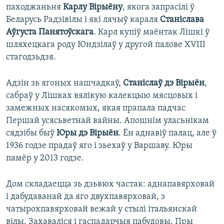
паходжаньня
Карлу Вірыёну
, якога запрасілі ў
Беларусь Радзівілы і які лячыў караля
Станіслава
Аўгуста Панятоўскага
. Карл купіў маёнтак Лішкі ў
шляхецкага роду Юндзілаў у другой палове XVIII
стагодзьдзя.
Адзін зь ягоных нашчадкаў,
Станіслаў дэ Вірыён
,
сабраў у Лішках вялікую калекцыю мясцовых і
замежных насякомых, якая прапала падчас
Першай усясьветнай вайны. Апошнім уласьнікам
сядзібы быў
Юры дэ Вірыён
. Ён аднавіў палац, але ў
1936 годзе прадаў яго і зьехаў у Варшаву. Юры
памёр у 2013 годзе.
Дом складаецца зь дзьвюх частак: аднапавярховай
і дабудаванай да яго двухпавярховай, з
чатырохпавярховай вежай у стылі італьянскай
вілы. Захаваліся і гаспадарчыя пабудовы. Пры