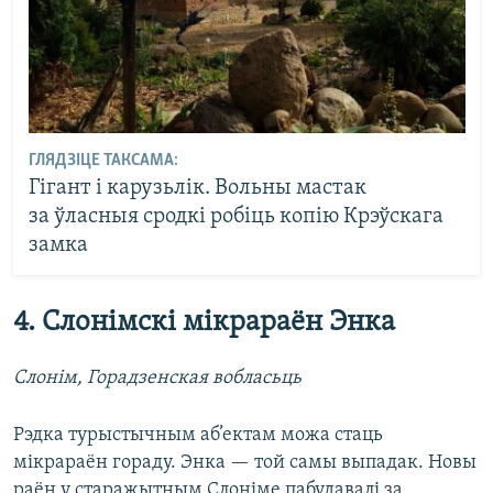
ГЛЯДЗІЦЕ ТАКСАМА:
Гігант і карузьлік. Вольны мастак
за ўласныя сродкі робіць копію Крэўскага
замка
4. Слонімскі мікрараён Энка
Слонім, Горадзенская вобласьць
Рэдка турыстычным аб’ектам можа стаць
мікрараён гораду. Энка — той самы выпадак. Новы
раён у старажытным Слоніме пабудавалі за