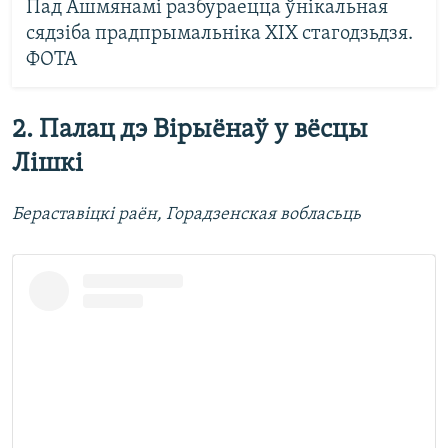
Пад Ашмянамі разбураецца ўнікальная
сядзіба прадпрымальніка ХІХ стагодзьдзя.
ФОТА
2. Палац дэ Вірыёнаў у вёсцы
Лішкі
Бераставіцкі раён, Горадзенская вобласьць