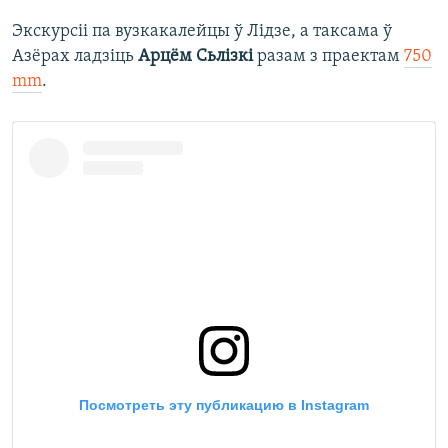
Экскурсіі па вузкакалейцы ў Лідзе, а таксама ў
Азёрах ладзіць
Арцём Сьлізкі
разам з праектам
750
mm
.