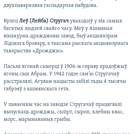
двухпавярховая гаспадарчая пабудова.
Купец
Леў (Лейба) Стругач
уваходзіў у лік самых
багатых людзей свайго часу. Меў у Ашмянах
вінакурна-дражджавы завод, быў акцыянэрам
Лідзкага бровару, а таксама рыскага акцыянэрнага
таварыства «Дрожджы».
Пасьля ягонай сьмерці ў 1906-м справу прадоўжыў
ягоны сын Абрам. У 1942 годзе сям’ю Стругачаў
расстралялі. Агулам нацысты забілі тады 4 тысячы
габрэяў з ашмянскага гета.
У паваенны час на заводзе Стругачаў працягвалі
выпускаць дрожджы, сьпірт, сыроп, хлебны квас,
морс, марынаваныя грыбы.