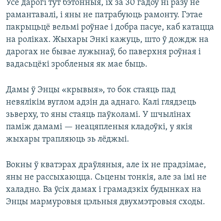
Усе дарогі тут бэтонныя, іх за 30 гадоў ні разу не
рамантавалі, і яны не патрабуюць рамонту. Гэтае
пакрыцьцё вельмі роўнае і добра пасуе, каб катацца
на роліках. Жыхары Энкі кажуць, што ў дождж на
дарогах не бывае лужынаў, бо паверхня роўная і
вадасьцёкі зробленыя як мае быць.
Дамы ў Энцы «крывыя», то бок стаяць пад
невялікім вуглом адзін да аднаго. Калі глядзець
зьверху, то яны стаяць паўколамі. У шчылінах
паміж дамамі — неацяпленыя кладоўкі, у якія
жыхары трапляюць зь лёджыі.
Вокны ў кватэрах драўляныя, але іх не прадзімае,
яны не рассыхаюцца. Сьцены тонкія, але за імі не
халадно. Ва ўсіх дамах і грамадзкіх будынках на
Энцы мармуровыя цэльныя двухмэтровыя сходы.