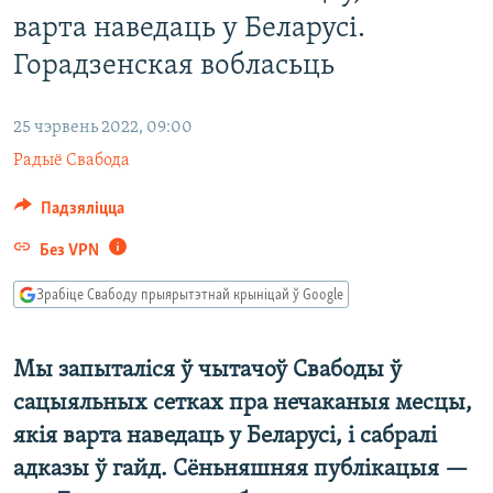
КУЛЬТУРА
МОВА
варта наведаць у Беларусі.
КАЛЯНДАР
НА ХВАЛЯХ СВАБОДЫ
Горадзенская вобласьць
25 чэрвень 2022, 09:00
Радыё Свабода
Падзяліцца
Без VPN
Зрабіце Свабоду прыярытэтнай крыніцай ў Google
Мы запыталіся ў чытачоў Свабоды ў
сацыяльных сетках пра нечаканыя месцы,
якія варта наведаць у Беларусі, і сабралі
адказы ў гайд. Сёньняшняя публікацыя —