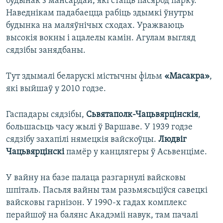
будынак з мансардай, які стаіць пасярод парку.
Наведнікам падабаецца рабіць здымкі ўнутры
будынка на маляўнічых сходах. Уражваюць
высокія вокны і ацалелы камін. Агулам выгляд
сядзібы занядбаны.
Тут здымалі беларускі містычны фільм
«Масакра»
,
які выйшаў у 2010 годзе.
Гаспадары сядзібы,
Сьвятаполк-Чацьвярцінскія
,
большасьць часу жылі ў Варшаве. У 1939 годзе
сядзібу захапілі нямецкія вайскоўцы.
Людвіг
Чацьвярцінскі
памёр у канцлягеры ў Асьвенціме.
У вайну на базе палаца разгарнулі вайсковы
шпіталь. Пасьля вайны там разьмясьціўся савецкі
вайсковы гарнізон. У 1990-х гадах комплекс
перайшоў на балянс Акадэміі навук, там пачалі