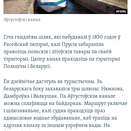
Аўгустоўскі канал
Гэта гандлёвы шлях, які пабудавалі ў 1830 годзе ў
Расейскай імпэрыі, калі Прусія забараніла
правозіць польскія і літоўскія тавары па сваёй
тэрыторыі. Цяпер канал праходзіць па тэрыторыі
Польшчы і Беларусі.
Ён дзейнічае дагэтуль як турыстычны. Зь
беларускага боку захаваліся тры шлюзы: Нямнова,
Дамброўка і Валкушак. Па Аўгустоўскім канале
можна сплаўляцца на байдарках. Маршрут уключае
і шлюзаваньне, калі судна праходзіць праз
адмысловае воднае збудаваньне, каб трапіць на
адрэзак каналу зь іншым узроўнем вады. На