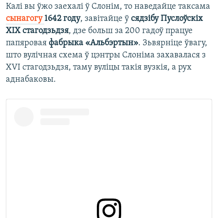
Калі вы ўжо заехалі ў Слонім, то наведайце таксама
сынагогу
1642 году
, завітайце ў
сядзібу Пуслоўскіх
XIX стагодзьдзя
, дзе больш за 200 гадоў працуе
папяровая
фабрыка «Альбэртын»
. Зьвярніце ўвагу,
што вулічная схема ў цэнтры Слоніма захавалася з
XVI стагодзьдзя, таму вуліцы такія вузкія, а рух
аднабаковы.