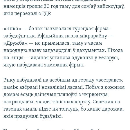
нямецкія грошы 30 год таму для сем’яў вайскоўцаў,
якія пераехалі з ГДР.
«Энка» — бо так называлася турэцкая фірма-
забудоўшчык. Афіцыйная назва мікрараёну —
«Дружба» — не прыжылася, таму з часам
народную назву зацьвердзілі ў дакумэнтах. Школа
на Энцы — адзіная ўстанова адукацыі ў Беларусі,
якую пабудавала замежная фірма.
Энку пабудавалі на асобным ад гораду «востраве»,
паміж азёрамі і невялікімі лясамі. Побач з кожным
домам ёсьць дзіцячыя пляцоўкі з чырвоным
пакрыцьцём, як для тэнісных кортаў. Сьцежак па
газонах амаль нідзе ня топчуць, бо хапае дарожак,
якія прадумалі будаўнікі.