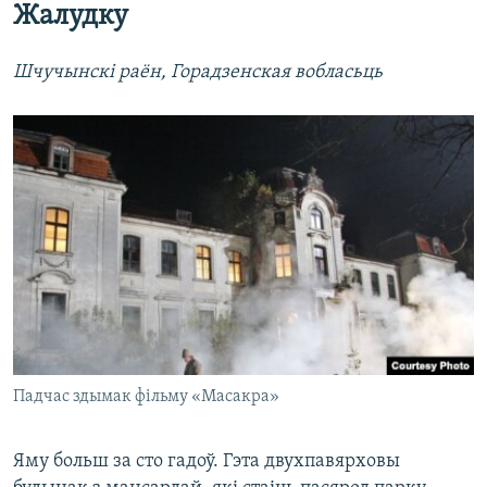
Жалудку
Шчучынскі раён, Горадзенская вобласьць
Падчас здымак фільму «Масакра»
Яму больш за сто гадоў. Гэта двухпавярховы