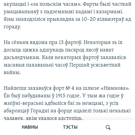
акупацыі і «за польскім часам». Фарты былі часткай
умацаваньняў з падземнымі хадамі і казармамі.
Яны знаходзіліся прыкладна за 10–20 кілямэтраў ад
гораду.
На сёньня вядома пра 13 фартоў. Некаторыя зь іх
досыць цяжка адшукаць пасярод лясоў нават
дасьледчыкам. Каля некаторых фартоў захаваліся
масавыя пахаваньні часоў Першай усясьветнай
вайны.
Найлепш захаваўся форт № 4 на шлюзе «Нямнова».
Ён быў пабудаваны ў 1915 годзе. У тым жа годзе ў
жніўні-верасьні адбыліся баі зь немцамі, з усіх
абаронцаў Горадні на форце ацалелі толькі некалькі
чалавек, якім удалося адступіць.
НАВІНЫ
ТЭСТЫ
Яшчэ адзін зь вядомых фартоў, № 2, стаіць каля