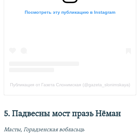
5. Падвесны мост празь Нёман
Масты, Горадзенская вобласьць