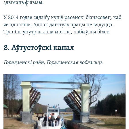
здымаць фільмы.
У 2014 годзе сядзібу купіў расейскі бізнэсовец, каб
яе аднавіць. Аднак дагэтуль працы не вядуцца.
Трапіць унутр палаца можна, набыўшы білет.
8. Аўгустоўскі канал
Горадзенскі раён, Горадзенская вобласьць