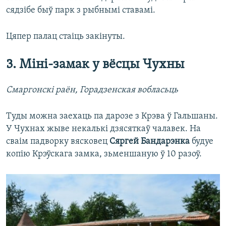
сядзібе быў парк з рыбнымі ставамі.
Цяпер палац стаіць закінуты.
3. Міні-замак у вёсцы Чухны
Смаргонскі раён, Горадзенская вобласьць
Туды можна заехаць па дарозе з Крэва ў Гальшаны.
У Чухнах жыве некалькі дзясяткаў чалавек. На
сваім падворку вясковец
Сяргей Бандарэнка
будуе
копію Крэўскага замка, зьменшаную ў 10 разоў.