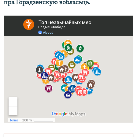
пра Горадзенскую вобласьць.