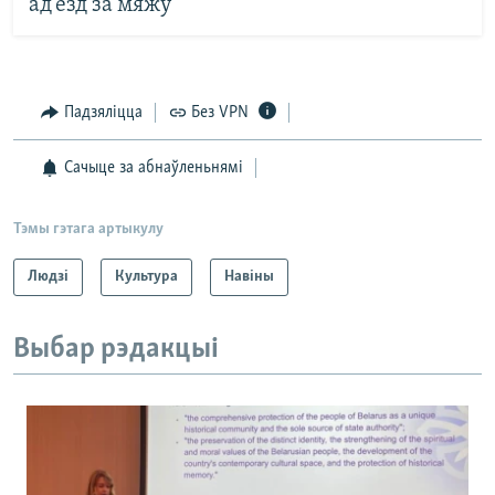
ад’езд за мяжу
Падзяліцца
Без VPN
Сачыце за абнаўленьнямі
Тэмы гэтага артыкулу
Людзі
Культура
Навіны
Выбар рэдакцыі