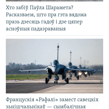
Хто забіў Паўла Шарамета?
Расказваем, што пра гэта вядома
празь дзесяць гадоў і дзе цяпер
асноўныя падазраваныя
Францускія «Рафалі» замест савецкіх
зьнішчальнікаў — сымбалічная