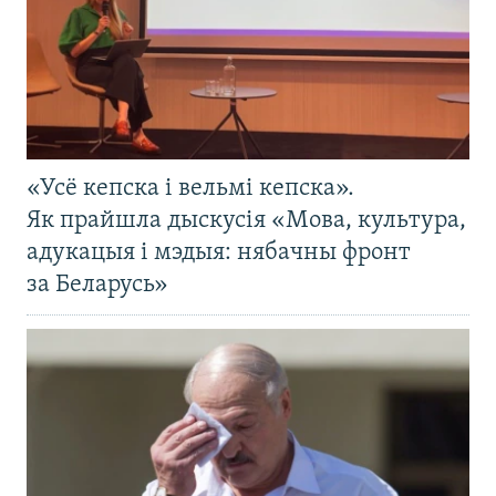
«Усё кепска і вельмі кепска».
Як прайшла дыскусія «Мова, культура,
адукацыя і мэдыя: нябачны фронт
за Беларусь»