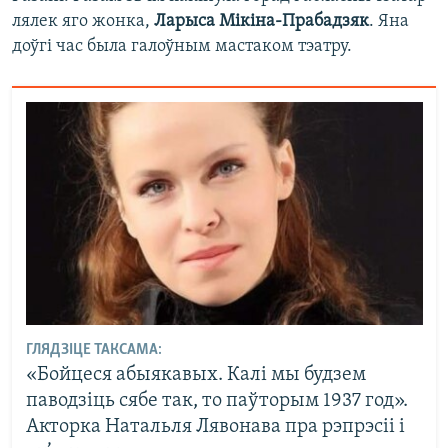
лялек яго жонка,
Ларыса Мікіна-Прабадзяк
. Яна
доўгі час была галоўным мастаком тэатру.
ГЛЯДЗІЦЕ ТАКСАМА:
«Бойцеся абыякавых. Калі мы будзем
паводзіць сябе так, то паўторым 1937 год».
Акторка Натальля Лявонава пра рэпрэсіі і