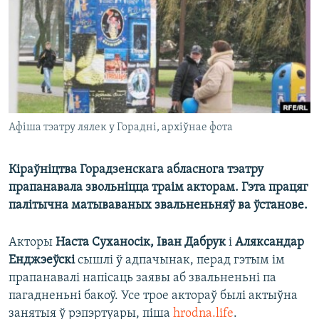
КУЛЬТУРА
МОВА
КАЛЯНДАР
НА ХВАЛЯХ СВАБОДЫ
Афіша тэатру лялек у Горадні, архіўнае фота
Кіраўніцтва Горадзенскага абласнога тэатру
прапанавала звольніцца траім акторам. Гэта працяг
палітычна матываваных звальненьняў ва ўстанове.
Акторы
Наста Суханосік, Іван Дабрук
і
Аляксандар
Енджэеўскі
сышлі ў адпачынак, перад гэтым ім
прапанавалі напісаць заявы аб звальненьні па
пагадненьні бакоў. Усе трое актораў былі актыўна
занятыя ў рэпэртуары, піша
hrodna.life
.