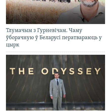
Тлумачым з Гурневічам. Чаму
ўборачную ў Беларусі ператвараюць у
цырк