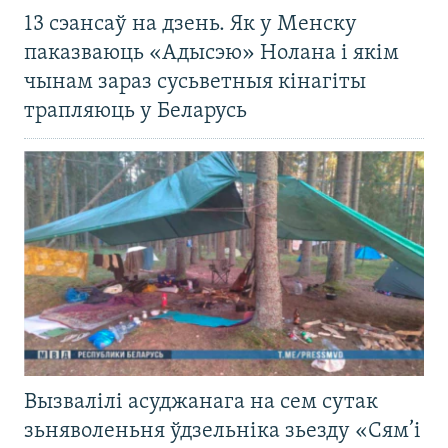
13 сэансаў на дзень. Як у Менску
паказваюць «Адысэю» Нолана і якім
чынам зараз сусьветныя кінагіты
трапляюць у Беларусь
Вызвалілі асуджанага на сем сутак
зьняволеньня ўдзельніка зьезду «Сям’і