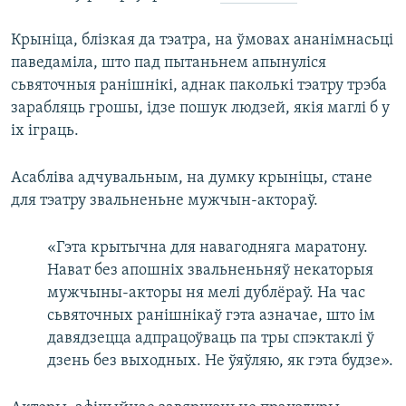
Крыніца, блізкая да тэатра, на ўмовах ананімнасьці
паведаміла, што пад пытаньнем апынуліся
сьвяточныя ранішнікі, аднак паколькі тэатру трэба
зарабляць грошы, ідзе пошук людзей, якія маглі б у
іх іграць.
Асабліва адчувальным, на думку крыніцы, стане
для тэатру звальненьне мужчын-актораў.
«Гэта крытычна для навагодняга маратону.
Нават без апошніх звальненьняў некаторыя
мужчыны-акторы ня мелі дублёраў. На час
сьвяточных ранішнікаў гэта азначае, што ім
давядзецца адпрацоўваць па тры спэктаклі ў
дзень без выходных. Не ўяўляю, як гэта будзе».