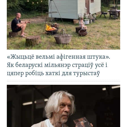
«Жыцьцё вельмі афігенная штука».
Як беларускі мільянэр страціў усё і
цяпер робіць хаткі для турыстаў