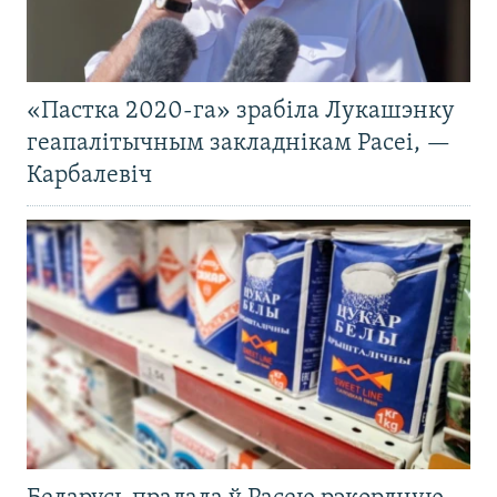
«Пастка 2020-га» зрабіла Лукашэнку
геапалітычным закладнікам Расеі, —
Карбалевіч