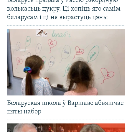
Беларусь прадала ў Расею рэкордную
колькасьць цукру. Ці хопіць яго самім
беларусам і ці ня вырастуць цэны
Беларуская школа ў Варшаве абвяшчае
пяты набор