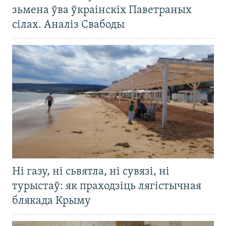
зьмена ўва ўкраінскіх Паветраных
сілах. Аналіз Свабоды
Ні газу, ні сьвятла, ні сувязі, ні
турыстаў: як праходзіць лягістычная
блякада Крыму