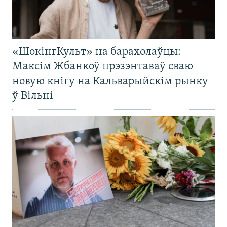
«ШокінгКульт» на барахолаўцы:
Максім Жбанкоў прэзэнтаваў сваю
новую кнігу на Кальварыйскім рынку
ў Вільні