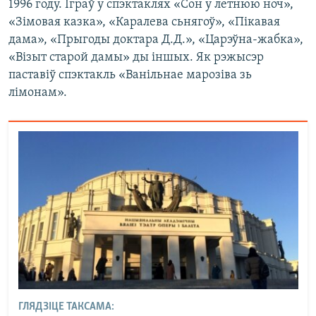
1996 году. Іграў у спэктаклях «Сон у летнюю ноч»,
«Зімовая казка», «Каралева сьнягоў», «Пікавая
дама», «Прыгоды доктара Д.Д.», «Царэўна-жабка»,
«Візыт старой дамы» ды іншых. Як рэжысэр
паставіў спэктакль «Ванільнае марозіва зь
лімонам».
ГЛЯДЗІЦЕ ТАКСАМА: