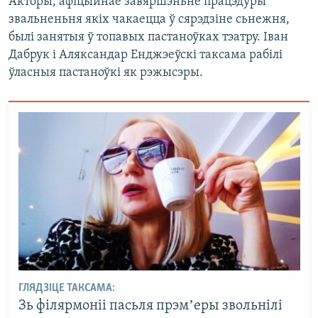
Акторы, афіцыйнае завяршэньне працэдуры
звальненьня якіх чакаецца ў сярэдзіне сьнежня,
былі занятыя ў топавых пастаноўках тэатру. Іван
Дабрук і Аляксандар Енджэеўскі таксама рабілі
ўласныя пастаноўкі як рэжысэры.
ГЛЯДЗІЦЕ ТАКСАМА:
Зь філярмоніі пасьля прэмʼеры звольнілі