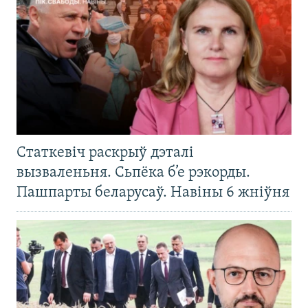
Статкевіч раскрыў дэталі
вызваленьня. Сьпёка б’е рэкорды.
Пашпарты беларусаў. Навіны 6 жніўня