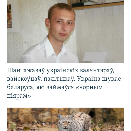
Шантажаваў украінскіх валянтэраў,
вайскоўцаў, палітыкаў. Украіна шукае
беларуса, які займаўся «чорным
піярам»