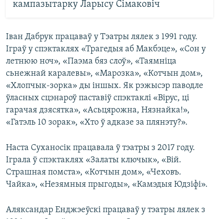
кампазытарку Ларысу Сімаковіч
Іван Дабрук працаваў у Тэатры лялек з 1991 году.
Іграў у спэктаклях «Трагедыя аб Макбэце», «Сон у
летнюю ноч», «Паэма бяз слоў», «Таямніца
сьнежнай каралевы», «Марозка», «Котчын дом»,
«Хлопчык-зорка» ды іншых. Як рэжысэр паводле
ўласных сцэнароў паставіў спэктаклі «Вірус, ці
гарачая дзясятка», «Асьцярожна, Нязнайка!»,
«Гатэль 10 зорак», «Хто ў адказе за плянэту?».
Наста Суханосік працавала ў тэатры з 2017 году.
Іграла ў спэктаклях «Залаты ключык», «Вій.
Страшная помста», «Котчын дом», «Чеховъ.
Чайка», «Незямныя прыгоды», «Камэдыя Юдзіфі».
Аляксандар Енджэеўскі працаваў у тэатры лялек з