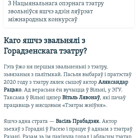
З Нацыянальнага опэрнага тэатру
звольніўся яшчэ адзін ляўрэат
міжнародных конкурсаў
Каго яшчэ звальнялі з
Горадзенскага тэатру?
Гэта ўжо ня першыя звальненьні з тэатру,
зьвязаныя з палітыкай. Пасьля выбараў і пратэстаў
2020 году з тэатру лялек сышоў актор
Аляксандар
Рацько
. Ад верасьня ён вучыцца ў Вільні, у ЭГУ.
Таксама ў Вільні цяпер
Віталь Лявонаў
, які пачаў
працаваць у мясцовым «Тэатры жніўня».
Яшчэ адна страта —
Васіль Прабадзяк
. Актор
зьехаў з Горадні ў Расею і працуе ў адным з тэатраў
Разані. Разам зь ім пакінула горад і абласны тэатар