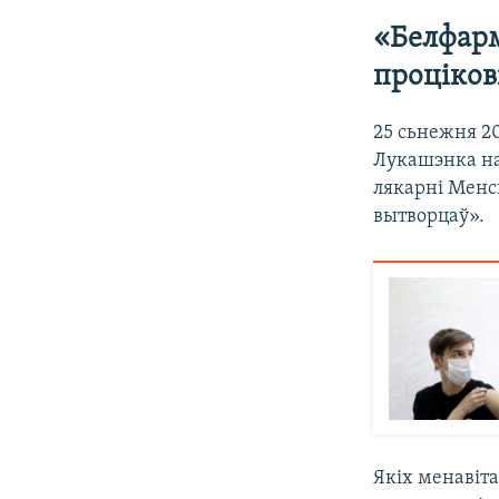
«Белфарм
проціко
25 сьнежня 2
Лукашэнка на
лякарні Менс
вытворцаў».
Якіх менавіта