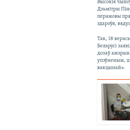
Высокія чыноў
Дзьмітры Пін
перамовы пра
здароўя, вяду
Так, 18 вера
Беларусі заяв
дозаў амэрыка
упэўненым, шт
вакцынай».