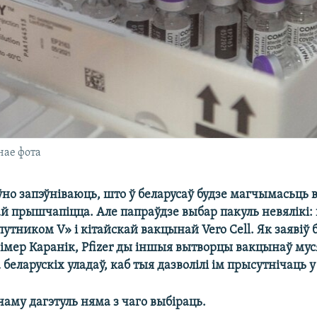
нае фота
но запэўніваюць, што ў беларусаў будзе магчымасьць 
й прышчапіцца. Але папраўдзе выбар пакуль невялікі:
утником V» і кітайскай вакцынай Vero Cell. Як заявіў 
зімер Каранік, Pfizer ды іншыя вытворцы вакцынаў мус
 беларускіх уладаў, каб тыя дазволілі ім прысутнічаць у
 чаму дагэтуль няма з чаго выбіраць.