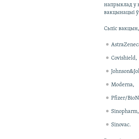
напрыклад у к
вакцынацыі ў
Сьпіс вакцын
AstraZenec
Covishield,
Johnson&Jo
Moderna,
Pfizer/Bio
Sinopharm,
Sinovac.