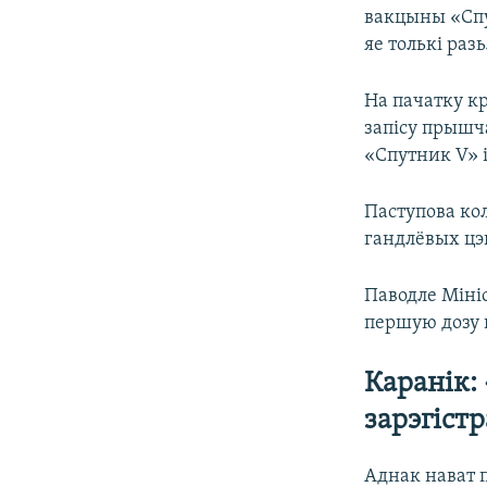
вакцыны «Спут
яе толькі разь
На пачатку к
запісу прышч
«Cпутник V» і
Паступова ко
гандлёвых цэн
Паводле Мініс
першую дозу 
Каранік:
зарэгіст
Аднак нават 