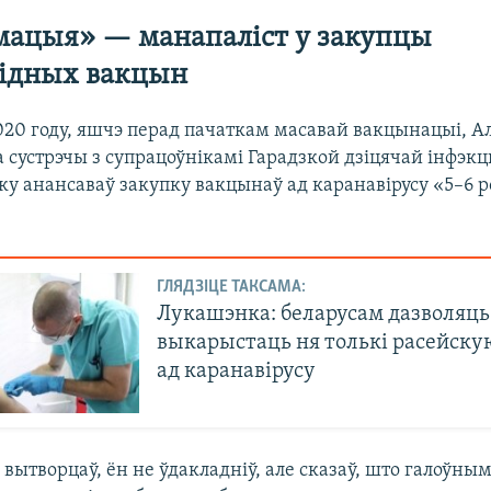
ацыя» — манапаліст у закупцы
відных вакцын
020 году, яшчэ перад пачаткам масавай вакцынацыі, А
 сустрэчы з супрацоўнікамі Гарадзкой дзіцячай інфэк
ку анансаваў закупку вакцынаў ад каранавірусу «5–6 
ГЛЯДЗІЦЕ ТАКСАМА:
Лукашэнка: беларусам дазволяць
выкарыстаць ня толькі расейск
ад каранавірусу
 вытворцаў, ён не ўдакладніў, але сказаў, што галоў