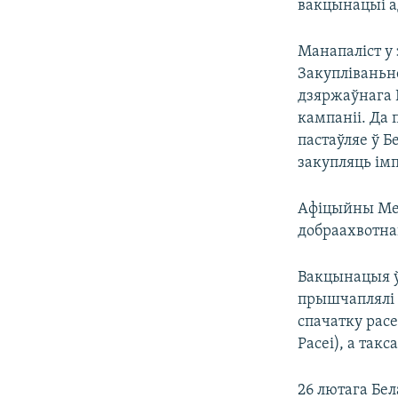
вакцынацыі а
Манапаліст у
Закупліваньн
дзяржаўнага
кампаніі. Да
пастаўляе ў 
закупляць ім
Афіцыйны Мен
добраахвотнай
Вакцынацыя ў 
прышчаплялі 
спачатку расе
Расеі), а так
26 лютага Бе