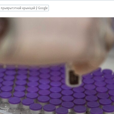
 прыярытэтнай крыніцай ў Google