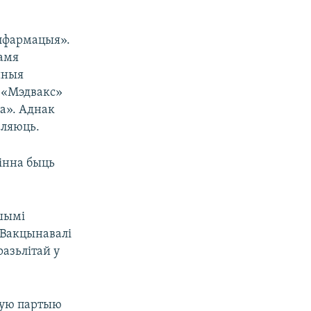
елфармацыя».
амя
йныя
а «Мэдвакс»
ра». Аднак
аляюць.
інна быць
ршымі
 Вакцынавалі
азьлітай у
бную партыю