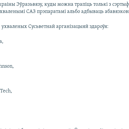
раіны Эўразьвязу, куды можна трапіць толькі з сэртыф
хваленымі САЗ прэпаратамі альбо адбываць абавязко
, ухваленых Сусьветнай арганізацыяй здароўя:
a,
hnson,
NTech,