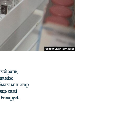
выбіраць,
 паміж
былы міністар
яць самі
 Беларусі.