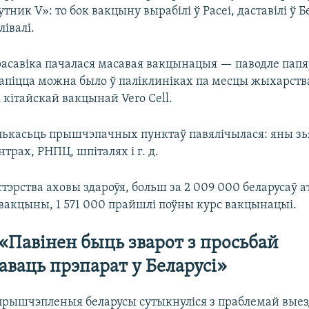
ник V»: то бок вакцыну вырабілі ў Расеі, даставілі ў Бе
лівалі.
расавіка пачалася масавая вакцынацыя — паводле пап
апіцца можна было ў паліклиніках па месцы жыхарств
 кітайскай вакцынай Vero Cell.
лькасьць прышчэпачных пунктаў павялічылася: яны зья
трах, РНПЦ, шпіталях і г. д.
тэрства аховы здароўя, больш за 2 009 000 беларусаў 
вакцыны, 1 571 000 прайшлі поўны курс вакцынацыі.
 «Павінен быць зварот з просьбай
раваць прэпарат у Беларусі»
прышчэпленыя беларусы сутыкнуліся з праблемай выез