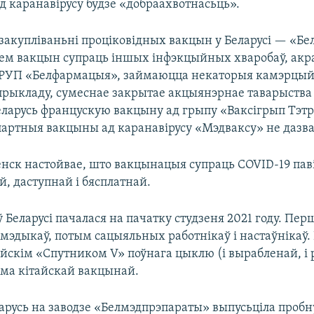
д каранавірусу будзе «добраахвотнасьць».
 закупліваньні проціковідных вакцын у Беларусі — «Б
ем вакцын супраць іншых інфэкцыйных хваробаў, акр
 РУП «Белфармацыя», займаюцца некаторыя камэрцы
 прыкладу, сумеснае закрытае акцыянэрнае таварыств
Беларусь францускую вакцыну ад грыпу «Ваксігрып Тэт
партныя вакцыны ад каранавірусу «Мэдваксу» не дазв
ск настойвае, што вакцынацыя супраць COVID-19 пав
, даступнай і бясплатнай.
Беларусі пачалася на пачатку студзеня 2021 году. Пе
мэдыкаў, потым сацыяльных работнікаў і настаўнікаў.
йскім «Cпутником V» поўнага цыклю (і вырабленай, і р
сама кітайскай вакцынай.
ларусь на заводзе «Белмэдпрэпараты» выпусьціла про