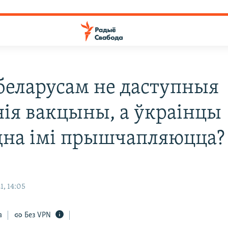
беларусам не даступныя
нія вакцыны, а ўкраінцы
дна імі прышчапляюцца?
1, 14:05
а
Без VPN