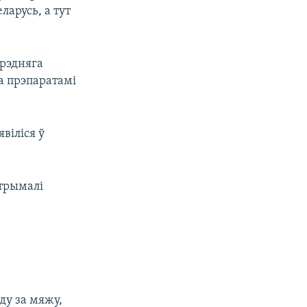
ларусь, а тут
ярэдняга
а прэпаратамі
віліся ў
атрымалі
ду за мяжу,