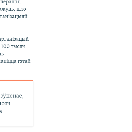
цяперашні
ажуць, што
рганізацыяй
 арганізацый
у 100 тысяч
ць
чапіцца гэтай
пэўненае,
ысяч
м