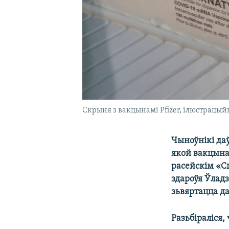
Скрыня з вакцынамі Pfizer, ілюстрацый
Чыноўнікі даў
якой вакцына
расейскім «Cп
здароўя Ўлад
зьвяртацца да
Разьбіраліся,