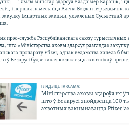
нікі — і былы міністар здароўя Ўладзімер Каранік, і 
евіч, і першая намесьніца Алена Богдан пэрыядычна к
 закупку імпартных вакцын, ухваленых Сусьветнай а
цца.
сьня прэс-служба Рэспубліканскага саюзу турыстычных
іла, што «Міністэрства аховы здароўя разглядае закупк
нскага прэпарату Pfizer, аднак ведамства хацела б бы
о ў Беларусі будзе такая колькасьць ахвотнікаў прыш
ГЛЯДЗІЦЕ ТАКСАМА:
Міністэрства аховы здароўя ня ў
што ў Беларусі знойдзецца 100 т
ахвотных вакцынавацца Pfizerʼа