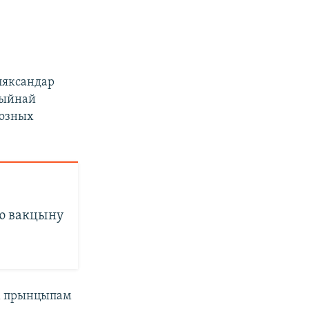
ляксандар
цыйнай
розных
ую вакцыну
ным прынцыпам