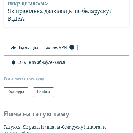
ГЛЯДЗІЦЕ ТАКСАМА:
Як правільна дзякаваць па-беларуску?
ВІДЭА
Падзяліцца
Без VPN
Сачыце за абнаўленьнямі
Тэмы гэтага артыкулу
Культура
Навіны
Яшчэ на гэтую тэму
Гадуйся! Як разьвітацца па-беларуску і нікога не