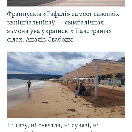
Францускія «Рафалі» замест савецкіх
зьнішчальнікаў — сымбалічная
зьмена ўва ўкраінскіх Паветраных
сілах. Аналіз Свабоды
Ні газу, ні сьвятла, ні сувязі, ні