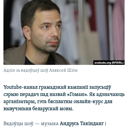
КУЛЬТУРА
МОВА
КАЛЯНДАР
НА ХВАЛЯХ СВАБОДЫ
Адзін зь вядоўцаў шоў Аляксей Шэін
Youtube-канал грамадзкай кампаніі запусьціў
сэрыю перадач пад назвай «Гоман». Як адзначаюць
арганізатары, гэта бясплатны онлайн-курс для
вывучэньня беларускай мовы.
Вядоўцы шоў — музыка
Андрусь Такінданг
і