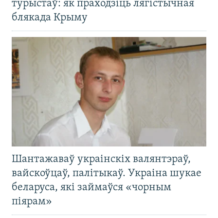
турыстаў: як праходзіць лягістычная
блякада Крыму
Шантажаваў украінскіх валянтэраў,
вайскоўцаў, палітыкаў. Украіна шукае
беларуса, які займаўся «чорным
піярам»