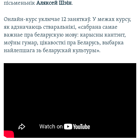
пісьменьнік
Аляксей Шэін
.
Онлайн-курс уключае 12 заняткаў. У межах курсу,
як адзначаюць стваральнікі, «сабрана самае
важнае пра беларускую мову: карысны кантэнт,
моўны гумар, цікавосткі пра Беларусь, выбарка
найлепшага зь беларускай культуры».