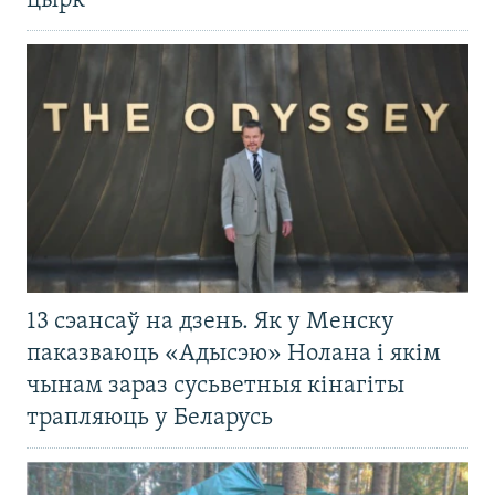
цырк
13 сэансаў на дзень. Як у Менску
паказваюць «Адысэю» Нолана і якім
чынам зараз сусьветныя кінагіты
трапляюць у Беларусь