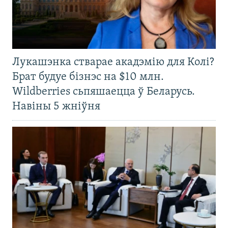
Лукашэнка стварае акадэмію для Колі?
Брат будуе бізнэс на $10 млн.
Wildberries сьпяшаецца ў Беларусь.
Навіны 5 жніўня