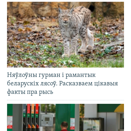
Няўлоўны гурман і рамантык
беларускіх лясоў. Расказваем цікавыя
факты пра рысь