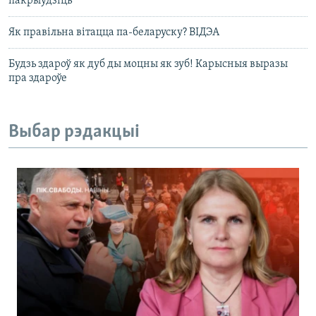
пакрыўдзіць
Як правільна вітацца па-беларуску? ВІДЭА
Будзь здароў як дуб ды моцны як зуб! Карысныя выразы
пра здароўе
Выбар рэдакцыі