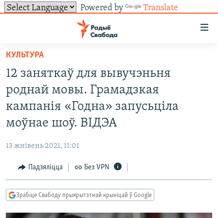
Powered by
Translate
Лінкі
ўнівэрсальнага
доступу
КУЛЬТУРА
НАВІНЫ
Перайсьці
12 заняткаў для вывучэньня
да
ТОЛЬКІ НА СВАБОДЗЕ
УСЕ НАВІНЫ
роднай мовы. Грамадзкая
галоўнага
СУВЯЗЬ
ВІДЭА І ФОТА
ТЭСТЫ
зьместу
кампанія «Годна» запусьціла
Перайсьці
ПАДПІСАЦЦА
ЛЮДЗІ
БЛОГІ
АБЫСЬЦІ БЛЯКАВАНЬНЕ
моўнае шоў. ВІДЭА
да
ПАЛІТЫКА
ГІСТОРЫЯ НА СВАБОДЗЕ
ПАДЗЯЛІЦЦА ІНФАРМАЦЫЯЙ
RSS
галоўнай
САЧЫЦЕ ЗА АБНАЎЛЕНЬНЯМІ
13 жнівень 2021, 11:01
навігацыі
ЭКАНОМІКА
ПАДКАСТЫ
ПАДКАСТЫ
Перайсьці
Падзяліцца
Без VPN
ВАЙНА
КНІГІ
FACEBOOK
да
БЕЛАРУСЫ НА ВАЙНЕ
АЎДЫЁКНІГІ
TWITTER
пошуку
Зрабіце Свабоду прыярытэтнай крыніцай ў Google
ПАЛІТВЯЗЬНІ
PREMIUM
Усе сайты РС/РСЭ