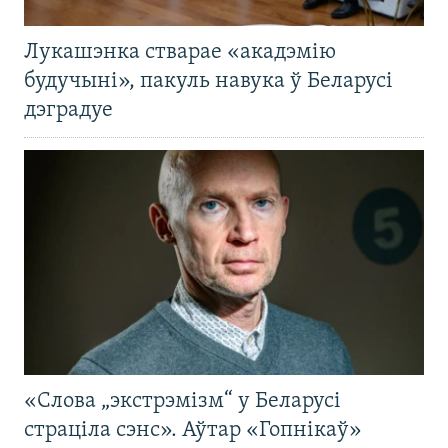
Лукашэнка стварае «акадэмію
будучыні», пакуль навука ў Беларусі
дэградуе
«Слова „экстрэмізм“ у Беларусі
страціла сэнс». Аўтар «Гопнікаў»