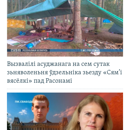
Вызвалілі асуджанага на сем сутак
зьняволеньня ўдзельніка зьезду «Сям’і
вясёлкі» пад Расонамі