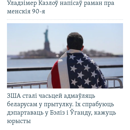
Уладзімер Казлоў напісаў раман пра
менскія 90-я
ЗША сталі часьцей адмаўляць
беларусам у прытулку. Іх спрабуюць
дэпартаваць у Бэліз і Ўганду, кажуць
юрысты