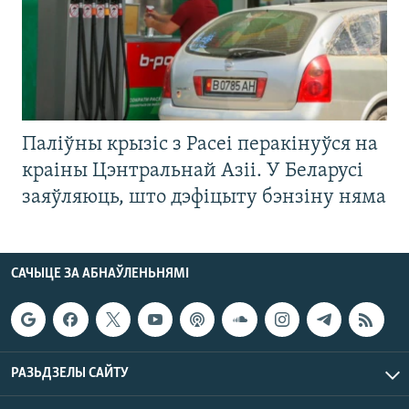
Паліўны крызіс з Расеі перакінуўся на
краіны Цэнтральнай Азіі. У Беларусі
заяўляюць, што дэфіцыту бэнзіну няма
САЧЫЦЕ ЗА АБНАЎЛЕНЬНЯМІ
РАЗЬДЗЕЛЫ САЙТУ