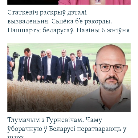
Статкевіч раскрыў дэталі
вызваленьня. Сьпёка б’е рэкорды.
Пашпарты беларусаў. Навіны 6 жніўня
Тлумачым з Гурневічам. Чаму
ўборачную ў Беларусі ператвараюць у