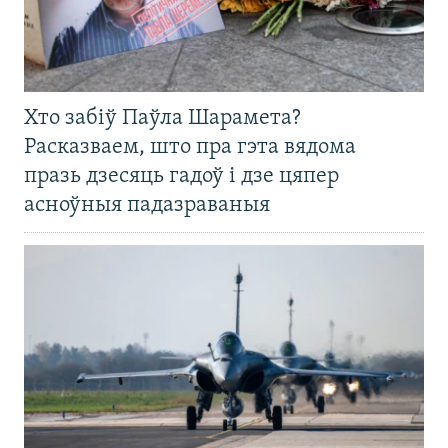
Хто забіў Паўла Шарамета?
Расказваем, што пра гэта вядома
празь дзесяць гадоў і дзе цяпер
асноўныя падазраваныя