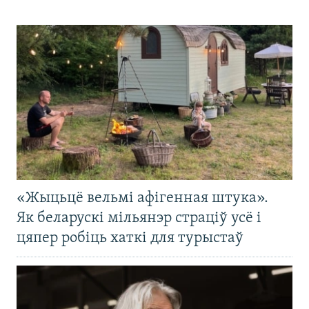
«Жыцьцё вельмі афігенная штука».
Як беларускі мільянэр страціў усё і
цяпер робіць хаткі для турыстаў