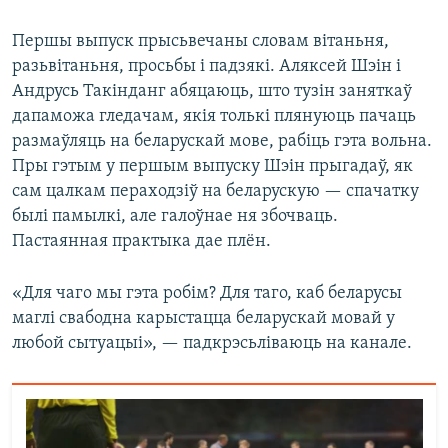
Першы выпуск прысьвечаны словам вітаньня,
разьвітаньня, просьбы і падзякі. Аляксей Шэін і
Андрусь Такінданг абяцаюць, што тузін заняткаў
дапаможа гледачам, якія толькі плянуюць пачаць
размаўляць на беларускай мове, рабіць гэта вольна.
Пры гэтым у першым выпуску Шэін прыгадаў, як
сам цалкам пераходзіў на беларускую — спачатку
былі памылкі, але галоўнае ня збочваць.
Пастаянная практыка дае плён.
«Для чаго мы гэта робім? Для таго, каб беларусы
маглі свабодна карыстацца беларускай мовай у
любой сытуацыі», — падкрэсьліваюць на канале.