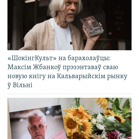
«ШокінгКульт» на барахолаўцы:
Максім Жбанкоў прэзэнтаваў сваю
новую кнігу на Кальварыйскім рынку
ў Вільні