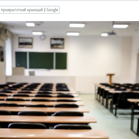
 прыярытэтнай крыніцай ў Google