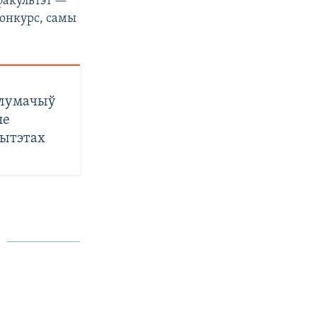
факультэт —
конкурс, самы
тлумачыў
не
сытэтах