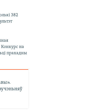
олькі 382
ультэт
чная
 Конкурс на
сьці прахадны
авы».
 вучэньняў