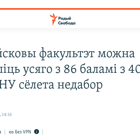
йсковы факультэт можна
іць усяго з 86 баламі з 4
ВНУ сёлета недабор
 14:16
а
Без VPN