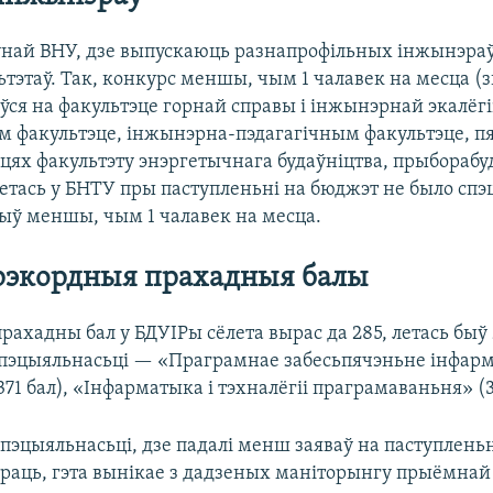
ўнай ВНУ, дзе выпускаюць разнапрофільных інжынэраў
ьтэтаў. Так, конкурс меншы, чым 1 чалавек на месца (
ўся на факультэце горнай справы і інжынэрнай экалёгі
м факультэце, інжынэрна-пэдагагічным факультэце, пя
цях факультэту энэргетычнага будаўніцтва, прыбораб
Летась у БНТУ пры паступленьні на бюджэт не было спэ
быў меншы, чым 1 чалавек на месца.
рэкордныя прахадныя балы
ахадны бал у БДУІРы сёлета вырас да 285, летась быў
спэцыяльнасьці — «Праграмнае забесьпячэньне інфа
371 бал), «Інфарматыка і тэхналёгіі праграмаваньня» (3
спэцыяльнасьці, дзе падалі менш заяваў на паступлень
браць, гэта вынікае з дадзеных маніторынгу прыёмнай