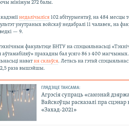
аючы мінімум 272 балы.
акадэміі
недалічыліся
102 абітурыентаў, на 484 месцы т
ультэт унутраных войскаў недабралі 11 чалавек, на фак
ведкі — 9.
тэхнічным факультэце БНТУ на спэцыяльнасьці «Тэхні
 аўтамабіляў» прахадны бал усяго 86 з 400 магчымых.
льнасьці нават
ня склаўся
. Летась на гэтай спэцыяльна
у 2,5 раза вышэйшы.
ГЛЯДЗІЦЕ ТАКСАМА:
Агрэсія супраць «саюзнай дзярж
Вайскоўцы расказалі пра сцэнар
«Захад-2021»