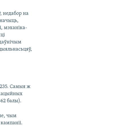
, недабор на
значыць,
і, мэханіка-
ці
удаўнічым
цыяльнасьцяў,
 235. Самыя ж
рмацыйных
62 балы).
не, чым
 кампаніі.