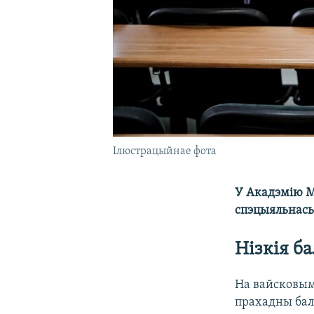
Ілюстрацыйнае фота
У Акадэмію МУ
спэцыяльнасьц
Нізкія б
На вайсковым
прахадны бал