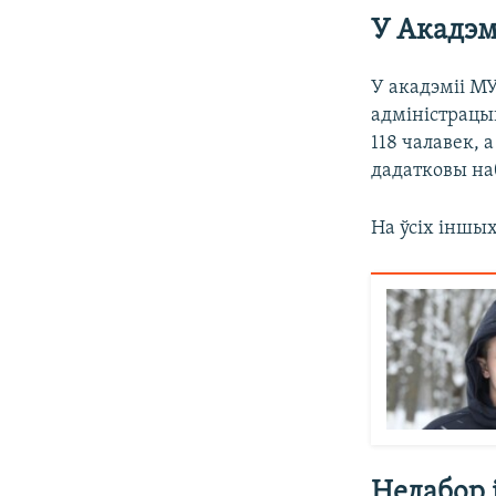
У Акадэм
У акадэміі МУ
адміністрацы
118 чалавек, 
дадатковы на
На ўсіх іншы
Недабор