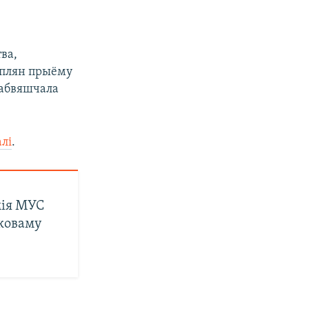
ва,
 плян прыёму
С абвяшчала
лі
.
мія МУС
тковаму