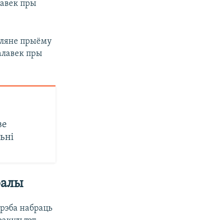
лавек пры
пляне прыёму
чалавек пры
ве
ьні
балы
трэба набраць