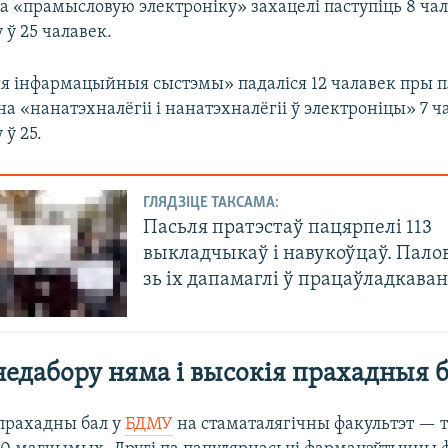
а «прамысловую электроніку» захацелі паступіць 8 ча
ў 25 чалавек.
я інфармацыйныя сыстэмы» падаліся 12 чалавек пры 
 на «нанатэхналёгіі і нанатэхналёгіі ў электроніцы» 7 
ў 25.
ГЛЯДЗІЦЕ ТАКСАМА:
Пасьля пратэстаў пацярпелі 113
выкладчыкаў і навукоўцаў. Пало
зь іх дапамаглі ў працаўладкаван
едабору няма і высокія прахадныя 
прахадны бал у
БДМУ
на стаматалягічны факультэт — 