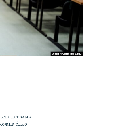
ныя сыстэмы»
 можна было