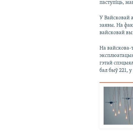
паступіць, м
У Вайсковай 
заявы. На фак
вайсковай вы
На вайскова-
эксплюатацыя
гэтай спэцыя
бал быў 221, 