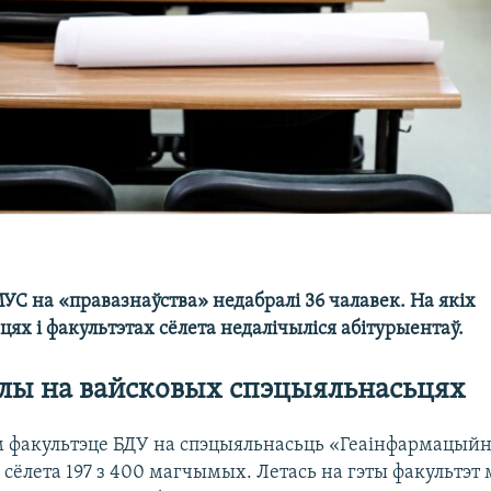
С на «правазнаўства» недабралі 36 чалавек. На якіх
ях і факультэтах сёлета недалічыліся абітурыентаў.
алы на вайсковых спэцыяльнасьцях
 факультэце БДУ на спэцыяльнасьць «Геаінфармацый
 сёлета 197 з 400 магчымых. Летась на гэты факультэт