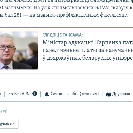
400 магчымых. Другі па папулярнасьці фармацэўтычны 
400 магчымых. На ўсіх спэцыяльнасьцях БДМУ склаўся 
ны бал 281 — на мэдыка-прафіляктычным факультэце.
ГЛЯДЗІЦЕ ТАКСАМА:
Міністар адукацыі Карпенка па
павелічэньне платы за навучань
ў дзяржаўных беларускіх унівэр
а
Без VPN
Сачыце за абнаўленьнямі
Друкаваць
кулу
дукацыя