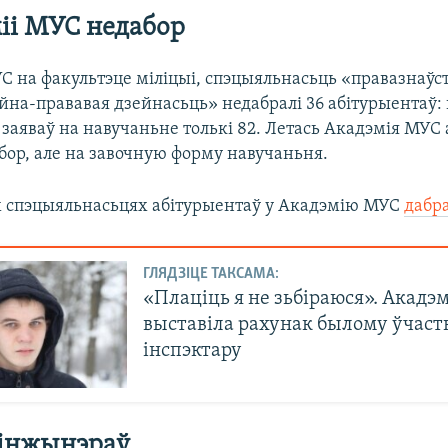
іі МУС недабор
С на факультэце міліцыі, спэцыяльнасьць «правазнаўст
йна-прававая дзейнасьць» недабралі 36 абітурыентаў:
а заяваў на навучаньне толькі 82. Летась Акадэмія МУ
бор, але на завочную форму навучаньня.
х спэцыяльнасьцях абітурыентаў у Акадэмію МУС
дабра
ГЛЯДЗІЦЕ ТАКСАМА:
«Плаціць я не зьбіраюся». Акадэ
выставіла рахунак былому ўчас
інспэктару
 інжынэраў