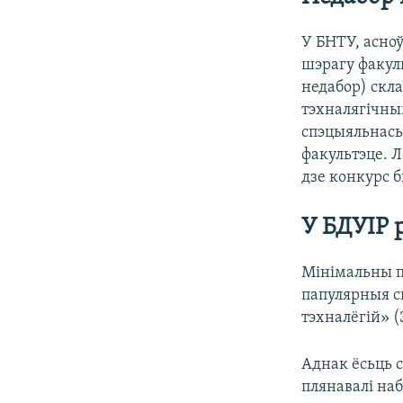
У БНТУ, асно
шэрагу факул
недабор) скла
тэхналягічны
спэцыяльнась
факультэце. 
дзе конкурс 
У БДУІР 
Мінімальны пр
папулярныя 
тэхналёгій» (
Аднак ёсьць 
плянавалі на