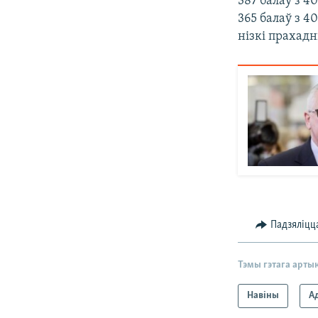
387 балаў з 
365 балаў з 
нізкі прахад
Падзяліцц
Тэмы гэтага арты
Навіны
А