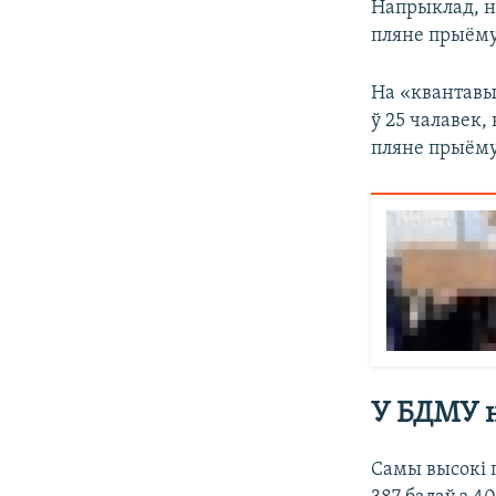
Напрыклад, н
пляне прыёму 
На «квантавы
ў 25 чалавек,
пляне прыёму 
У БДМУ н
Самы высокі 