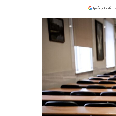
КАЛЯНДАР
НА ХВАЛЯХ СВАБОДЫ
Зрабіце Свабоду